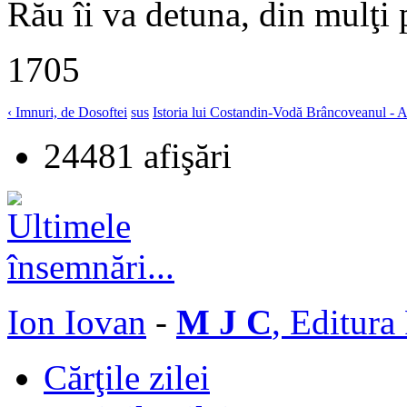
Rău îi va detuna, din mulţi 
1705
‹ Imnuri, de Dosoftei
sus
Istoria lui Costandin-Vodă Brâncoveanul - 
24481 afişări
Ion Iovan
-
M J C
, Editura
Cărţile zilei