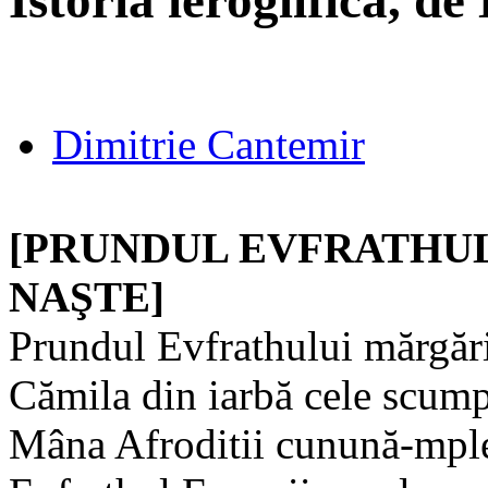
Istoria ieroglifică, d
Dimitrie Cantemir
[PRUNDUL EVFRATHU
NAŞTE]
Prundul Evfrathului mărgări
Cămila din iarbă cele scump
Mâna Afroditii cunună-mple