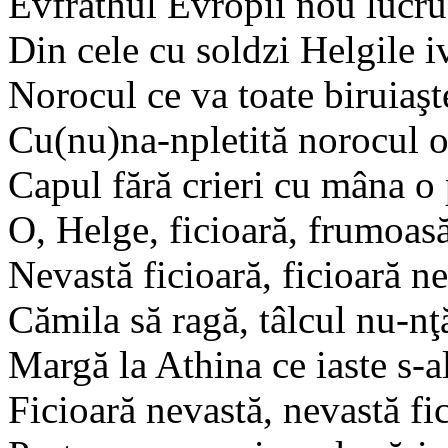
Evfrathul Evropii nou lucru
Din cele cu soldzi Helgile i
Norocul ce va toate biruiaşt
Cu(nu)na-npletită norocul o
Capul fără crieri cu mâna o 
O, Helge, ficioară, frumoas
Nevastă ficioară, ficioară ne
Cămila să ragă, tâlcul nu-nţ
Margă la Athina ce iaste s-a
Ficioară nevastă, nevastă fic