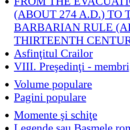
FROM THE EVACUATI
(ABOUT 274 A.D.) TO
BARBARIAN RULE (A
THIRTEENTH CENTUR
Asfinţitul Crailor
VIII. Preşedinţi - membr
Volume populare
Pagini populare
Momente şi schiţe
Legende sau Basmele ro