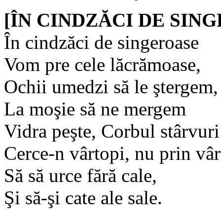
[ÎN CINDZĂCI DE SING
În cindzăci de singeroase
Vom pre cele lăcrămoase,
Ochii umedzi să le ştergem,
La moşie să ne mergem
Vidra peşte, Corbul stârvuri
Cerce-n vârtopi, nu prin vâ
Să să urce fără cale,
Şi să-şi cate ale sale.