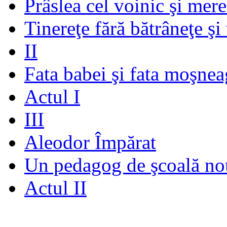
Prâslea cel voinic şi mere
Tinereţe fără bătrâneţe şi
II
Fata babei şi fata moşnea
Actul I
III
Aleodor Împărat
Un pedagog de şcoală no
Actul II