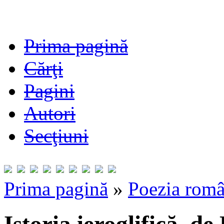
Prima pagină
Cărţi
Pagini
Autori
Secţiuni
Prima pagină
»
Poezia româ