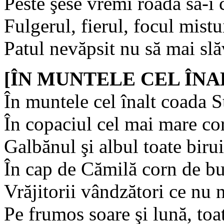
Peste şese vremi roada să-i 
Fulgerul, fierul, focul mistu
Patul nevăpsit nu să mai slă
[ÎN MUNTELE CEL ÎNALT
În muntele cel înalt coada S
În copaciul cel mai mare co
Galbănul şi albul toate birui
În cap de Cămilă corn de bu
Vrăjitorii vândzători ce nu
Pe frumos soare şi lună, toa