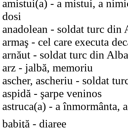
amistui(a) - a mistui, a nimi
dosi
anadolean - soldat turc din 
armaş - cel care executa de
arnăut - soldat turc din Alb
arz - jalbă, memoriu
ascher, ascheriu - soldat tur
aspidă - şarpe veninos
astruca(a) - a înmormânta, 
babiţă - diaree