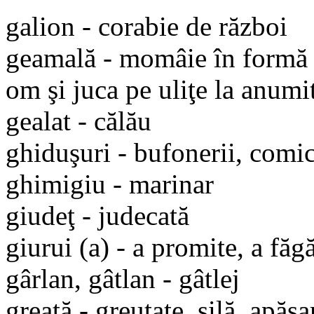
galion - corabie de război
geamală - momâie în formă d
om şi juca pe uliţe la anumi
gealat - călău
ghiduşuri - bufonerii, comic
ghimigiu - marinar
giudeţ - judecată
giurui (a) - a promite, a făg
gârlan, gâtlan - gâtlej
greaţă - greutate, silă, apăsa