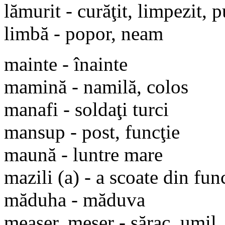
lămurit - curăţit, limpezit, p
limbă - popor, neam
mainte - înainte
mamină - namilă, colos
manafi - soldaţi turci
mansup - post, funcţie
maună - luntre mare
mazili (a) - a scoate din fun
măduha - măduva
measer, meser - sărac, umil,