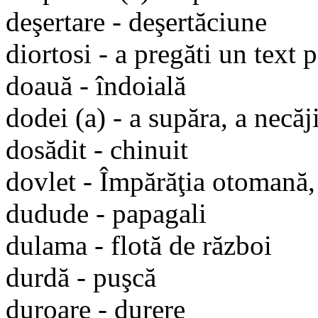
deşertare - deşertăciune
diortosi - a pregăti un text 
doauă - îndoială
dodei (a) - a supăra, a necăj
dosădit - chinuit
dovlet - Împărăţia otomană,
dudude - papagali
dulama - flotă de război
durdă - puşcă
duroare - durere