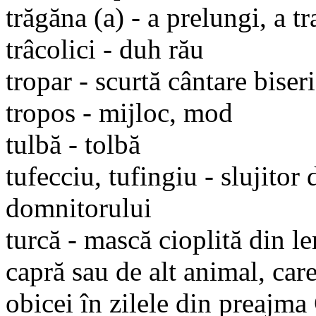
trăgăna (a) - a prelungi, a t
trâcolici - duh rău
tropar - scurtă cântare biser
tropos - mijloc, mod
tulbă - tolbă
tufecciu, tufingiu - slujitor
domnitorului
turcă - mască cioplită din l
capră sau de alt animal, car
obicei în zilele din preajm