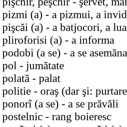
pişchir, peşchir - şervet, m
pizmi (a) - a pizmui, a invid
pişcăi (a) - a batjocori, a lu
pliroforisi (a) - a informa
podobi (a se) - a se asemăn
pol - jumătate
polată - palat
politie - oraş (dar şi: purtare
ponorî (a se) - a se prăvăli
postelnic - rang boieresc