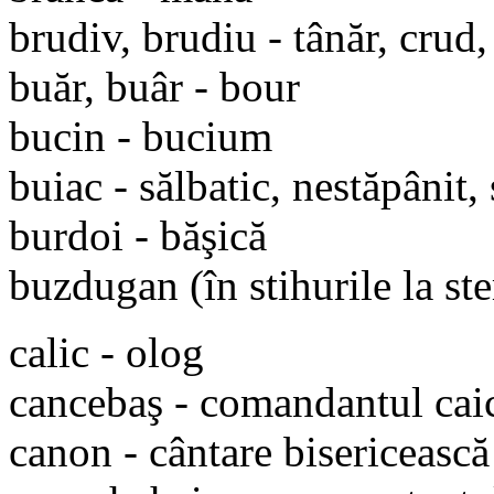
brudiv, brudiu - tânăr, crud,
buăr, buâr - bour
bucin - bucium
buiac - sălbatic, nestăpânit, 
burdoi - băşică
buzdugan (în stihurile la st
calic - olog
cancebaş - comandantul caice
canon - cântare bisericească