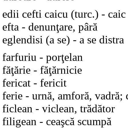
edii cefti caicu (turc.) - cai
efta - denunţare, pâră
eglendisi (a se) - a se distra
farfuriu - porţelan
făţărie - făţărnicie
fericat - fericit
ferie - urnă, amforă, vadră; 
ficlean - viclean, trădător
filigean - ceaşcă scumpă