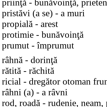
priinţă - bunăvoinţă, prieten
pristăvi (a se) - a muri
propială - arest
protimie - bunăvoinţă
prumut - împrumut
râhnă - dorinţă
rătită - răchită
ricial - dregător otoman fru
râhni (a) - a râvni
rod, roadă - rudenie, neam,