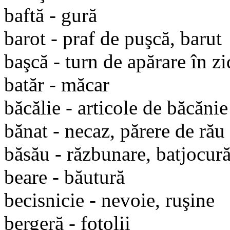
baftă - gură
barot - praf de puşcă, barut
başcă - turn de apărare în zi
batăr - măcar
băcălie - articole de băcănie
bănat - necaz, părere de rău
băsău - răzbunare, batjocură
beare - băutură
becisnicie - nevoie, ruşine
bergeră - fotolii