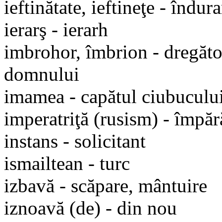
ieftinătate, ieftineţe - îndur
ierarş - ierarh
imbrohor, îmbrion - dregător
domnului
imamea - capătul ciubuculu
imperatriţă (rusism) - împăr
instans - solicitant
ismailtean - turc
izbavă - scăpare, mântuire
iznoavă (de) - din nou