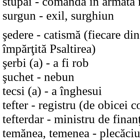
stupai - comandă în armata 
surgun - exil, surghiun
şedere - catismă (fiecare din
împărţită Psaltirea)
şerbi (a) - a fi rob
şuchet - nebun
tecsi (a) - a înghesui
tefter - registru (de obicei c
tefterdar - ministru de finanţ
temănea, temenea - plecăci