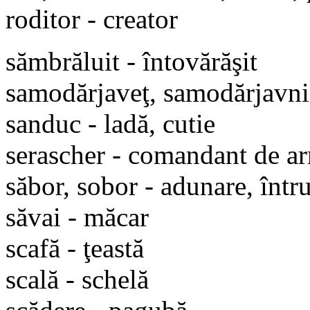
roditor - creator
sămbrăluit - întovărăşit
samodărjaveţ, samodărjavnic
sanduc - ladă, cutie
serascher - comandant de ar
săbor, sobor - adunare, într
săvai - măcar
scafă - ţeastă
scală - schelă