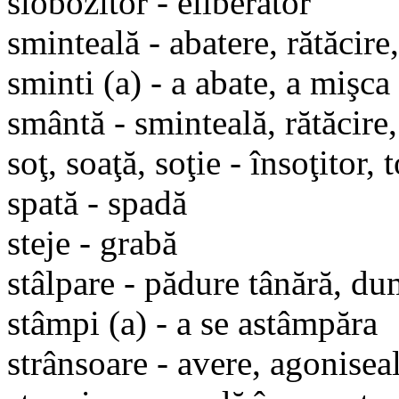
slobozitor - eliberator
sminteală - abatere, rătăcire
sminti (a) - a abate, a mişca
smântă - sminteală, rătăcire,
soţ, soaţă, soţie - însoţitor, 
spată - spadă
steje - grabă
stâlpare - pădure tânără, d
stâmpi (a) - a se astâmpăra
strânsoare - avere, agonise