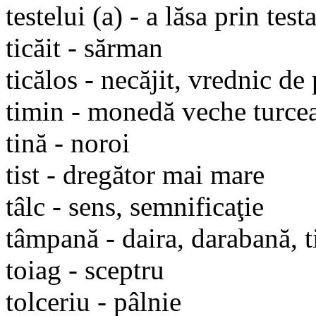
testelui (a) - a lăsa prin tes
ticăit - sărman
ticălos - necăjit, vrednic de
timin - monedă veche turce
tină - noroi
tist - dregător mai mare
tâlc - sens, semnificaţie
tâmpană - daira, darabană, 
toiag - sceptru
tolceriu - pâlnie