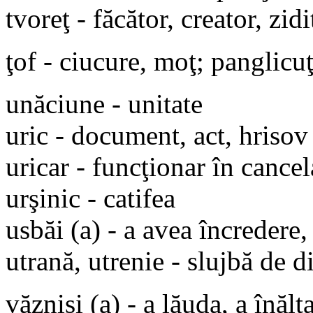
tvoreţ - făcător, creator, zidi
ţof - ciucure, moţ; panglicuţ
unăciune - unitate
uric - document, act, hrisov
uricar - funcţionar în canc
urşinic - catifea
usbăi (a) - a avea încredere,
utrană, utrenie - slujbă de 
văznisi (a) - a lăuda, a înălţ