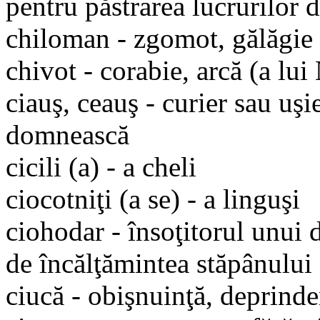
pentru păstrarea lucrurilor d
chiloman - zgomot, gălăgie
chivot - corabie, arcă (a lui
ciauş, ceauş - curier sau uşie
domnească
cicili (a) - a cheli
ciocotniţi (a se) - a linguşi
ciohodar - însoţitorul unui d
de încălţămintea stăpânului
ciucă - obişnuinţă, deprinde