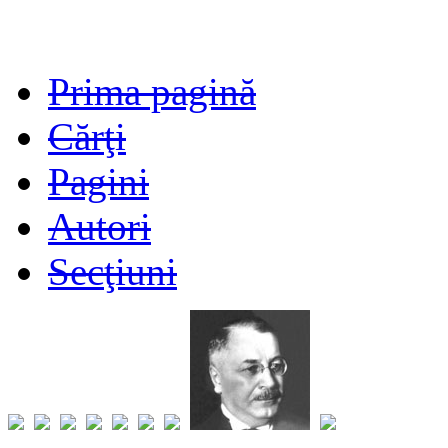
Prima pagină
Cărţi
Pagini
Autori
Secţiuni