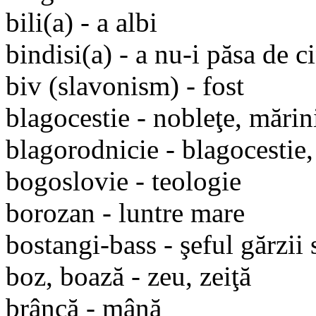
bili(a) - a albi
bindisi(a) - a nu-i păsa de c
biv (slavonism) - fost
blagocestie - nobleţe, mări
blagorodnicie - blagocestie
bogoslovie - teologie
borozan - luntre mare
bostangi-bass - şeful gărzii 
boz, boază - zeu, zeiţă
brâncă - mână