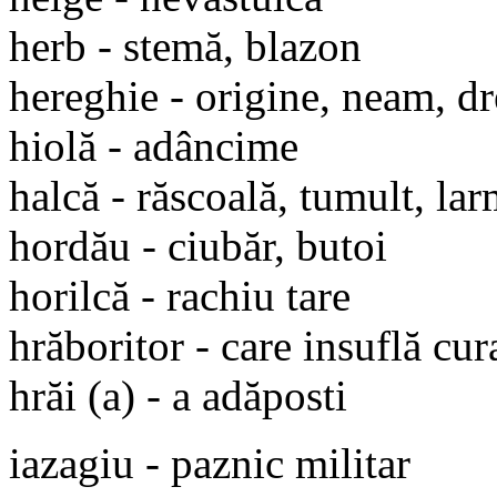
herb - stemă, blazon
hereghie - origine, neam, dr
hiolă - adâncime
halcă - răscoală, tumult, la
hordău - ciubăr, butoi
horilcă - rachiu tare
hrăboritor - care insuflă cu
hrăi (a) - a adăposti
iazagiu - paznic militar