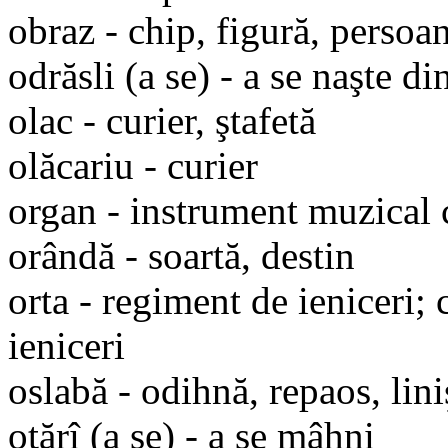
obraz - chip, figură, persoan
odrăsli (a se) - a se naşte di
olac - curier, ştafetă
olăcariu - curier
organ - instrument muzical c
orândă - soartă, destin
orta - regiment de ieniceri;
ieniceri
oslabă - odihnă, repaos, lini
oţărî (a se) - a se mâhni