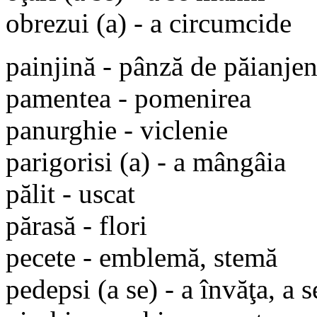
obrezui (a) - a circumcide
painjină - pânză de păianje
pamentea - pomenirea
panurghie - viclenie
parigorisi (a) - a mângâia
pălit - uscat
părasă - flori
pecete - emblemă, stemă
pedepsi (a se) - a învăţa, a s