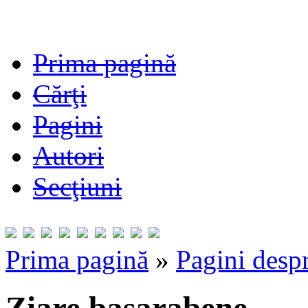
Prima pagină
Cărţi
Pagini
Autori
Secţiuni
Prima pagină
»
Pagini despr