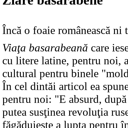
Ziare basarabene
Încă o foaie românească ni 
Viaţa basarabeană
care iese
cu litere latine, pentru noi,
cultural pentru binele "mold
În cel dintăi articol ea spu
pentru noi: "E absurd, după 
putea susţinea revoluţia ru
făgăduieşte a lupta pentru î