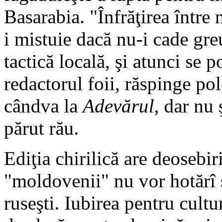
Basarabia. "Înfrăţirea între n
i mistuie dacă nu-i cade gre
tactică locală, şi atunci se 
redactorul foii, răspinge pol
cândva la
Adevărul
, dar nu 
părut rău.
Ediţia chirilică are deosebir
"moldovenii" nu vor hotărî s
ruseşti. Iubirea pentru cult