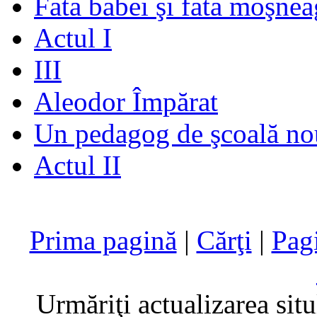
Fata babei şi fata moşnea
Actul I
III
Aleodor Împărat
Un pedagog de şcoală no
Actul II
Prima pagină
|
Cărţi
|
Pag
Urmăriţi actualizarea sit