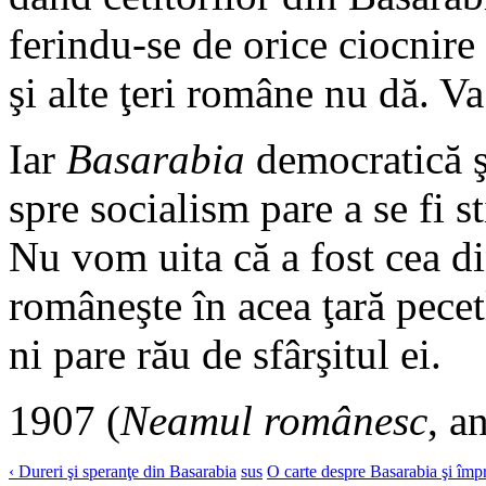
ferindu-se de orice ciocnir
şi alte ţeri române nu dă. Va
Iar
Basarabia
democratică ş
spre socialism pare a se fi st
Nu vom uita că a fost cea din
româneşte în acea ţară pecet
ni pare rău de sfârşitul ei.
1907 (
Neamul românesc
, a
‹ Dureri şi speranţe din Basarabia
sus
O carte despre Basarabia şi împr