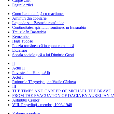
Cărţile zilei
Paginile zilei
Conu Leonida faţă cu reacţiunea
Amintiri din copilărie
Legende sau Basmele românilor
Continuitatea spiritului românesc în Basarabia
Trei zile în Basarabia
Remember
Hagi Tudose
Poezia românească în epoca romantică
Excelsior
Şcoala sociologică a lui Dimitrie Gusti
II
Actul II
Povestea lui Harap-Alb
Actul I
Ruinurile Târgoviştii, de Vasile Cârlova
III
THE TIMES AND CAREER OF MICHAEL THE BRAVE.
FROM THE EVACUATION OF DACIA BY AURELIAN (A
Asfinţitul Crailor
VIII. Preşedinţi - membri, 1908-1948
Volume populare