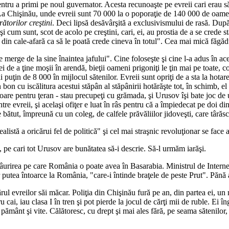
ntru a primi pe noul guvernator. Acesta recunoaşte pe evreii cari erau să-
La Chişinău, unde evreii sunt 70 000 la o poporaţie de 140 000 de oameni
ătorilor creştini
. Deci lipsă desăvârşită a exclusivismului de rasă. După
şi cum sunt, scot de acolo pe creştini, cari, ei, au prostia de a se crede 
din cale-afară ca să le poată crede cineva în totul". Cea mai mică făgădu
e merge de la sine înaintea jafului". Cine foloseşte şi cine l-a adus în a
ei de a ţine moşii în arendă, bieţii oameni prigoniţi le ţin mai pe toate, 
 puţin de 8 000 în mijlocul sătenilor. Evreii sunt opriţi de a sta la hotar
on cu iscălitura acestui stăpân al stăpânirii hotărăşte tot, în schimb, el ţ
ătoare pentru ţeran - stau precupeţi cu grămada, şi Urusov îşi bate joc de 
tre evreii, şi acelaşi ofiţer e luat în râs pentru că a împiedecat pe doi di
 e bătut, împreună cu un coleg, de calfele prăvăliilor jidoveşti, care târăs
alistă a oricărui fel de politică" şi cel mai straşnic revoluţionar se face 
, pe cari tot Urusov are bunătatea să-i descrie. Să-l urmăm iarăşi.
râurirea pe care România o poate avea în Basarabia. Ministrul de Interne
r putea întoarce la România, "care-i întinde braţele de peste Prut". Pănă
rul evreilor săi măcar. Poliţia din Chişinău fură pe an, din partea ei, un 
cai, iau clasa I în tren şi pot pierde la jocul de cărţi mii de ruble. Ei în
i pământ şi vite. Călătoresc, cu drept şi mai ales fără, pe seama sătenilor,