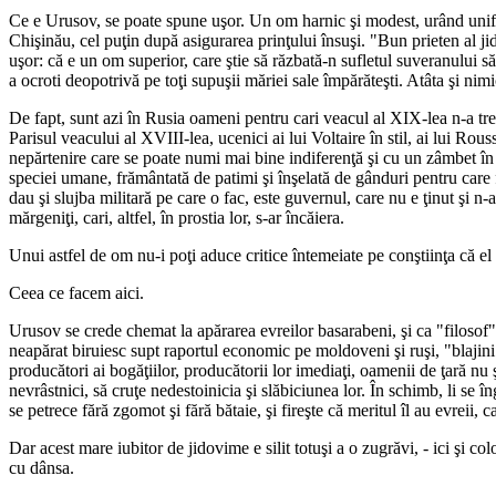
Ce e Urusov, se poate spune uşor. Un om harnic şi modest, urând uniforma
Chişinău, cel puţin după asigurarea prinţului însuşi. "Bun prieten al jid
uşor: că e un om superior, care ştie să răzbată-n sufletul suveranului să
a ocroti deopotrivă pe toţi supuşii măriei sale împărăteşti. Atâta şi nim
De fapt, sunt azi în Rusia oameni pentru cari veacul al XIX-lea n-a trecu
Parisul veacului al XVIII-lea, ucenici ai lui Voltaire în stil, ai lui Ro
nepărtenire care se poate numi mai bine indiferenţă şi cu un zâmbet în c
speciei umane, frământată de patimi şi înşelată de gânduri pentru care 
dau şi slujba militară pe care o fac, este guvernul, care nu e ţinut şi n-a
mărgeniţi, cari, altfel, în prostia lor, s-ar încăiera.
Unui astfel de om nu-i poţi aduce critice întemeiate pe conştiinţa că el
Ceea ce facem aici.
Urusov se crede chemat la apărarea evreilor basarabeni, şi ca "filosof" 
neapărat biruiesc supt raportul economic pe moldoveni şi ruşi, "blajini ş
producători ai bogăţiilor, producătorii lor imediaţi, oamenii de ţară nu ş
nevrâstnici, să cruţe nedestoinicia şi slăbiciunea lor. În schimb, li se
se petrece fără zgomot şi fără bătaie, şi fireşte că meritul îl au evreii,
Dar acest mare iubitor de jidovime e silit totuşi a o zugrăvi, - ici şi colo
cu dânsa.