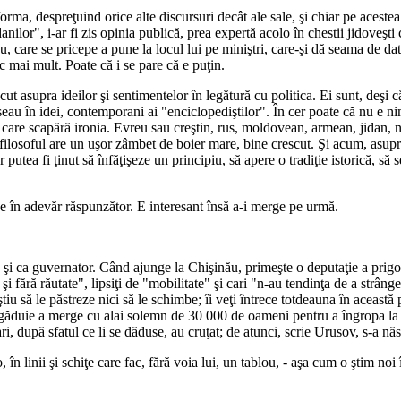
, despreţuind orice alte discursuri decât ale sale, şi chiar pe acestea î
anilor", i-ar fi zis opinia publică, prea expertă acolo în chestii jidoveşti
u, care se pricepe a pune la locul lui pe miniştri, care-şi dă seama de da
ic mai mult. Poate că i se pare că e puţin.
t asupra ideilor şi sentimentelor în legătură cu politica. Ei sunt, deşi c
usseau în idei, contemporani ai "enciclopediştilor". În cer poate că nu e 
are scapără ironia. Evreu sau creştin, rus, moldovean, armean, jidan, nob
filosoful are un uşor zâmbet de boier mare, bine crescut. Şi acum, asupra
r putea fi ţinut să înfăţişeze un principiu, să apere o tradiţie istorică, să
 e în adevăr răspunzător. E interesant însă a-i merge pe urmă.
şi ca guvernator. Când ajunge la Chişinău, primeşte o deputaţie a prigoni
i fără răutate", lipsiţi de "mobilitate" şi cari "n-au tendinţa de a strânge
tiu să le păstreze nici să le schimbe; îi veţi întrece totdeauna în această 
 îngăduie a merge cu alai solemn de 30 000 de oameni pentru a îngropa la c
 cari, după sfatul ce li se dăduse, au cruţat; de atunci, scrie Urusov, s-a n
, în linii şi schiţe care fac, fără voia lui, un tablou, - aşa cum o ştim noi