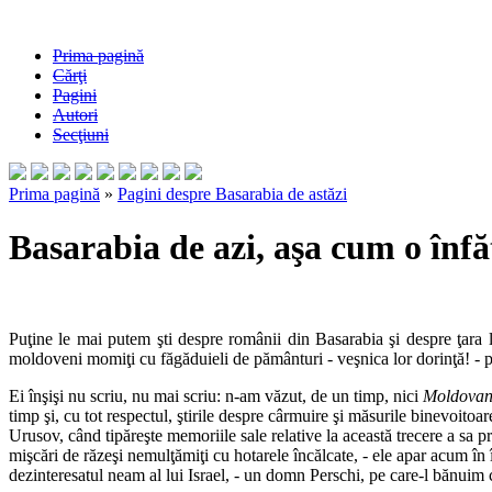
Prima pagină
Cărţi
Pagini
Autori
Secţiuni
Prima pagină
»
Pagini despre Basarabia de astăzi
Basarabia de azi, aşa cum o înfă
Puţine le mai putem şti despre românii din Basarabia şi despre ţara lo
moldoveni momiţi cu făgăduieli de pământuri - veşnica lor dorinţă! - pe
Ei înşişi nu scriu, nu mai scriu: n-am văzut, de un timp, nici
Moldovan
timp şi, cu tot respectul, ştirile despre cârmuire şi măsurile binevoit
Urusov, când tipăreşte memoriile sale relative la această trecere a sa p
mişcări de răzeşi nemulţămiţi cu hotarele încălcate, - ele apar acum în 
dezinteresatul neam al lui Israel, - un domn Perschi, pe care-l bănuim c