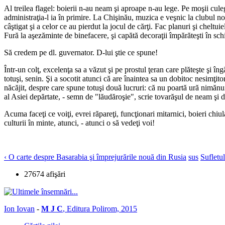
Al treilea flagel: boierii n-au neam şi aproape n-au lege. Pe moşii cul
administraţia-l ia în primire. La Chişinău, muzica e veşnic la clubul nob
câştigat şi a celor ce au pierdut la jocul de cărţi. Fac planuri şi cheltu
Fură la aşezăminte de binefacere, şi capătă decoraţii împărăteşti în sc
Să credem pe dl. guvernator. D-lui ştie ce spune!
Într-un colţ, excelenţa sa a văzut şi pe prostul ţeran care plăteşte şi în
totuşi, senin. Şi a socotit atunci că are înaintea sa un dobitoc nesimţit
năcăjit, despre care spune totuşi două lucruri: că nu poartă ură nimănui 
al Asiei depărtate, - semn de "lăudăroşie", scrie tovarăşul de neam şi de
Acuma faceţi ce voiţi, evrei răpareţi, funcţionari mitarnici, boieri chiu
culturii în minte, atunci, - atunci o să vedeţi voi!
‹ O carte despre Basarabia şi împrejurările nouă din Rusia
sus
Sufletu
27674 afişări
Ion Iovan
-
M J C
, Editura Polirom, 2015