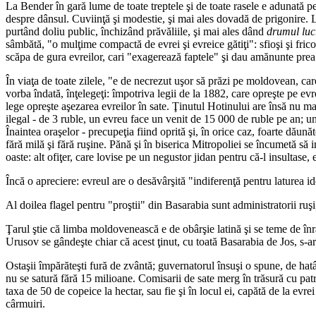
La Bender în gară lume de toate treptele şi de toate rasele e adunată pe
despre dânsul. Cuviinţă şi modestie, şi mai ales dovadă de prigonire. 
purtând doliu public, închizând prăvăliile, şi mai ales dând
drumul lucr
sâmbătă, "o mulţime compactă de evrei şi evreice gătiţi": sfioşi şi frico
scăpa de gura evreilor, cari "exagerează faptele" şi dau amănunte prea 
În viaţa de toate zilele, "e de necrezut uşor să prăzi pe moldovean, car
vorba îndată, înţelegeţi: împotriva legii de la 1882, care opreşte pe evr
lege opreşte aşezarea evreilor în sate. Ţinutul Hotinului are însă nu mai
ilegal - de 3 ruble, un evreu face un venit de 15 000 de ruble pe an; un b
Înaintea oraşelor - precupeţia fiind oprită şi, în orice caz, foarte dăun
fără milă şi fără ruşine. Pănă şi în biserica Mitropoliei se încumetă să in
oaste: alt ofiţer, care lovise pe un negustor jidan pentru că-l insultase,
Încă o apreciere: evreul are o desăvârşită "indiferenţă pentru laturea ide
Al doilea flagel pentru "proştii" din Basarabia sunt administratorii ruşi
Ţarul ştie că limba moldovenească e de obârşie latină şi se teme de în
Urusov se gândeşte chiar că acest ţinut, cu toată Basarabia de Jos, s-a
Ostaşii împărăteşti fură de zvântă; guvernatorul însuşi o spune, de hatâ
nu se satură fără 15 milioane. Comisarii de sate merg în trăsură cu patru 
taxa de 50 de copeice la hectar, sau fie şi în locul ei, capătă de la evre
cârmuiri.