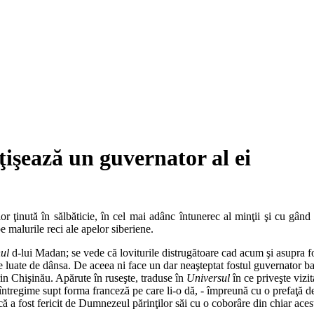
ţişează un guvernator al ei
r ţinută în sălbăticie, în cel mai adânc întunerec al minţii şi cu gând 
 malurile reci ale apelor siberiene.
ul
d-lui Madan; se vede că loviturile distrugătoare cad acum şi asupra foil
oare luate de dânsa. De aceea ni face un dar neaşteptat fostul guvernator
rin Chişinău. Apărute în ruseşte, traduse în
Universul
în ce priveşte vizi
întregime supt forma franceză pe care li-o dă, - împreună cu o prefaţă de
ă a fost fericit de Dumnezeul părinţilor săi cu o coborâre din chiar aces