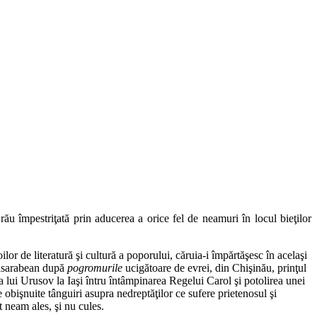
rău împestriţată prin aducerea a orice fel de neamuri în locul bieţilor
or de literatură şi cultură a poporului, căruia-i împărtăşesc în acelaşi
 basarabean după
pogromurile
ucigătoare de evrei, din Chişinău, prinţul
ta lui Urusov la Iaşi întru întâmpinarea Regelui Carol şi potolirea unei
 obişnuite tânguiri asupra nedreptăţilor ce sufere prietenosul şi
t neam ales, şi nu cules.