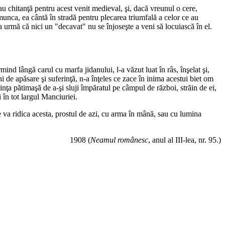
u chitanţă pentru acest venit medieval, şi, dacă vreunul o cere,
 munca, ea cântă în stradă pentru plecarea triumfală a celor ce au
 la urmă că nici un "decavat" nu se înjoseşte a veni să locuiască în el.
mind lângă carul cu marfa jidanului, l-a văzut luat în râs, înşelat şi,
i de apăsare şi suferinţă, n-a înţeles ce zace în inima acestui biet om
rinţa pătimaşă de a-şi sluji împăratul pe câmpul de război, străin de ei,
 în tot largul Manciuriei.
se va ridica acesta, prostul de azi, cu arma în mână, sau cu lumina
1908 (
Neamul românesc
, anul al III-lea, nr. 95.)