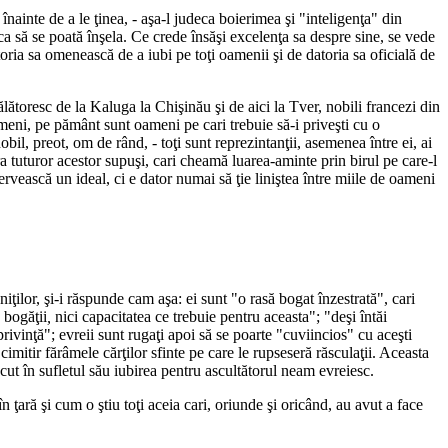
nainte de a le ţinea, - aşa-l judeca boierimea şi "inteligenţa" din
 ca să se poată înşela. Ce crede însăşi excelenţa sa despre sine, se vede
toria sa omenească de a iubi pe toţi oamenii şi de datoria sa oficială de
ălătoresc de la Kaluga la Chişinău şi de aici la Tver, nobili francezi din
nimeni, pe pământ sunt oameni pe cari trebuie să-i priveşti cu o
il, preot, om de rând, - toţi sunt reprezintanţii, asemenea între ei, ai
 tuturor acestor supuşi, cari cheamă luarea-aminte prin birul pe care-l
 servească un ideal, ci e dator numai să ţie liniştea între miile de oameni
ţilor, şi-i răspunde cam aşa: ei sunt "o rasă bogat înzestrată", cari
 bogăţii
,
nici capacitatea ce trebuie pentru aceasta"; "deşi întăi
privinţă"; evreii sunt rugaţi apoi să se poarte "cuviincios" cu aceşti
imitir fărâmele cărţilor sfinte pe care le rupseseră răsculaţii. Aceasta
ăscut în sufletul său iubirea pentru ascultătorul neam evreiesc.
 în ţară şi cum o ştiu toţi aceia cari, oriunde şi oricând, au avut a face