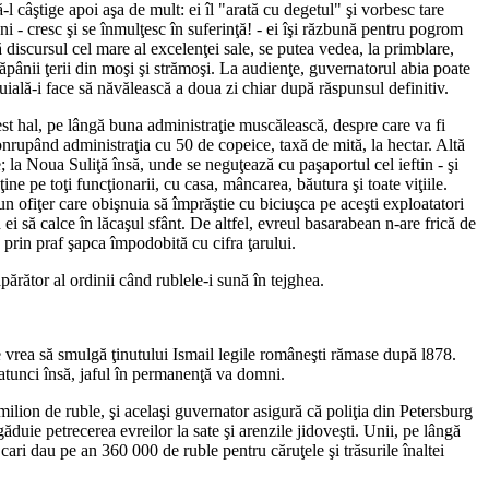
l câştige apoi aşa de mult: ei îl "arată cu degetul" şi vorbesc tare
 - cresc şi se înmulţesc în suferinţă! - ei îşi răzbună pentru pogrom
 discursul cel mare al excelenţei sale, se putea vedea, la primblare,
stăpânii ţerii din moşi şi strămoşi. La audienţe, guvernatorul abia poate
ială-i face să năvălească a doua zi chiar după răspunsul definitiv.
cest hal, pe lângă buna administraţie muscălească, despre care va fi
conrupând administraţia cu 50 de copeice, taxă de mită, la hectar. Altă
e; la Noua Suliţă însă, unde se neguţează cu paşaportul cel ieftin - şi
ine pe toţi funcţionarii, cu casa, mâncarea, băutura şi toate viţiile.
un ofiţer care obişnuia să împrăştie cu biciuşca pe aceşti exploatatori
n ei să calce în lăcaşul sfânt. De altfel, evreul basarabean n-are frică de
c prin praf şapca împodobită cu cifra ţarului.
apărător al ordinii când rublele-i sună în tejghea.
 vrea să smulgă ţinutului Ismail legile româneşti rămase după l878.
 atunci însă, jaful în permanenţă va domni.
milion de ruble, şi acelaşi guvernator asigură că poliţia din Petersburg
găduie petrecerea evreilor la sate şi arenzile jidoveşti. Unii, pe lângă
 cari dau pe an 360 000 de ruble pentru căruţele şi trăsurile înaltei