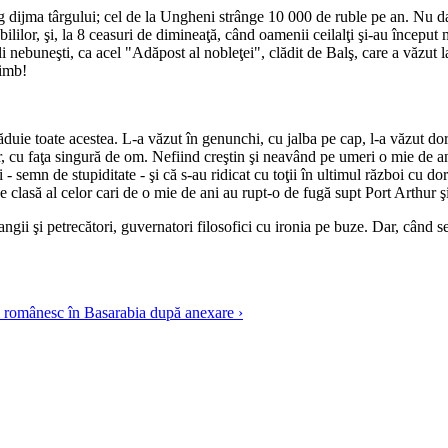
eg dijma târgului; cel de la Ungheni strânge 10 000 de ruble pe an. Nu da
ililor, şi, la 8 ceasuri de dimineaţă, când oamenii ceilalţi şi-au început
ieli nebuneşti, ca acel "Adăpost al nobleţei", clădit de Balş, care a văzut
himb!
găduie toate acestea. L-a văzut în genunchi, cu jalba pe cap, l-a văzut dor
or, cu faţa singură de om. Nefiind creştin şi neavând pe umeri o mie de an
- semn de stupiditate - şi că s-au ridicat cu toţii în ultimul război cu do
 clasă al celor cari de o mie de ani au rupt-o de fugă supt Port Arthur şi
langii şi petrecători, guvernatori filosofici cu ironia pe buze. Dar, când 
l românesc în Basarabia după anexare ›