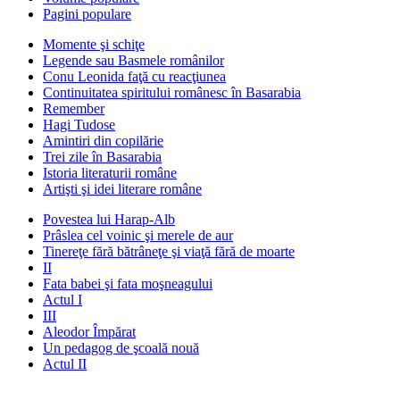
Pagini populare
Momente şi schiţe
Legende sau Basmele românilor
Conu Leonida faţă cu reacţiunea
Continuitatea spiritului românesc în Basarabia
Remember
Hagi Tudose
Amintiri din copilărie
Trei zile în Basarabia
Istoria literaturii române
Artişti şi idei literare române
Povestea lui Harap-Alb
Prâslea cel voinic şi merele de aur
Tinereţe fără bătrâneţe şi viaţă fără de moarte
II
Fata babei şi fata moşneagului
Actul I
III
Aleodor Împărat
Un pedagog de şcoală nouă
Actul II