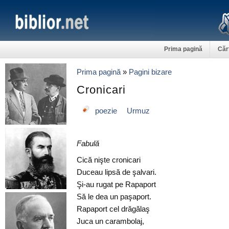
Prima pagină
Căr
Prima pagină
»
Pagini bizare
Cronicari
poezie
Urmuz
Fabulă
Cică nişte cronicari
Duceau lipsă de şalvari.
Şi-au rugat pe Rapaport
Să le dea un paşaport.
Rapaport cel drăgălaş
Juca un carambolaj,