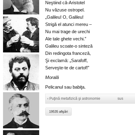
Neştiind că-Aristotel
Nu văzuse ostropel.
„Galileu! O, Galileu!
Strigă el atunci mereu –
Nu mai trage de urechi
Ale tale ghete vechi.”
Galileu scoate-o sinteză
Din redingota franceză,
Şi exclamă: „Sarafoff,
Serveşte-te de cartof!”
Morală
Pelicanul sau babiţa.
‹ Puţină metafizică şi astronomie
sus
19535 afişări