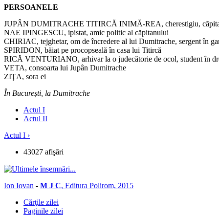
PERSOANELE
JUPÂN DUMITRACHE TITIRCĂ INIMĂ-REA, cherestigiu, căpitan 
NAE IPINGESCU, ipistat, amic politic al căpitanului
CHIRIAC, tejghetar, om de încredere al lui Dumitrache, sergent în ga
SPIRIDON, băiat pe procopseală în casa lui Titircă
RICĂ VENTURIANO, arhivar la o judecătorie de ocol, student în drep
VETA, consoarta lui Jupân Dumitrache
ZIŢA, sora ei
În Bucureşti, la Dumitrache
Actul I
Actul II
Actul I ›
43027 afişări
Ion Iovan
-
M J C
, Editura Polirom, 2015
Cărţile zilei
Paginile zilei