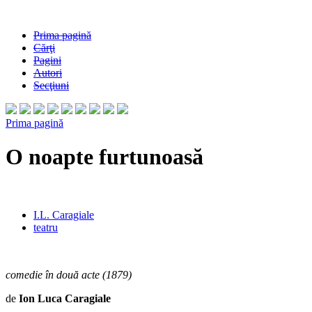
Prima pagină
Cărţi
Pagini
Autori
Secţiuni
Prima pagină
O noapte furtunoasă
I.L. Caragiale
teatru
comedie în două acte (1879)
de
Ion Luca Caragiale