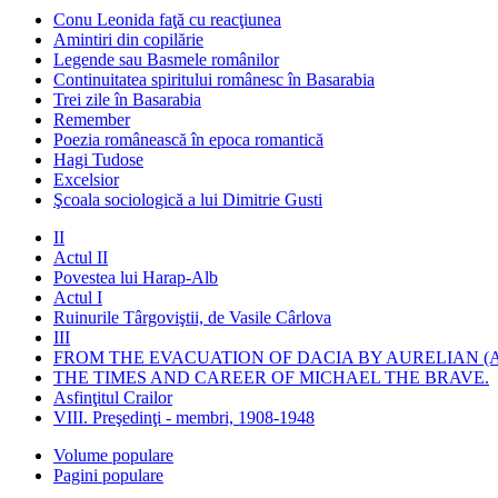
Conu Leonida faţă cu reacţiunea
Amintiri din copilărie
Legende sau Basmele românilor
Continuitatea spiritului românesc în Basarabia
Trei zile în Basarabia
Remember
Poezia românească în epoca romantică
Hagi Tudose
Excelsior
Şcoala sociologică a lui Dimitrie Gusti
II
Actul II
Povestea lui Harap-Alb
Actul I
Ruinurile Târgoviştii, de Vasile Cârlova
III
FROM THE EVACUATION OF DACIA BY AURELIAN (A
THE TIMES AND CAREER OF MICHAEL THE BRAVE.
Asfinţitul Crailor
VIII. Preşedinţi - membri, 1908-1948
Volume populare
Pagini populare