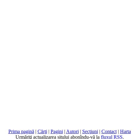
Prima pagină
|
Cărţi
|
Pagini
|
Autori
|
Secţiuni
|
Contact
|
Harta
Urmăriţi actualizarea sitului abonîndu-vă la
fluxul RSS
.