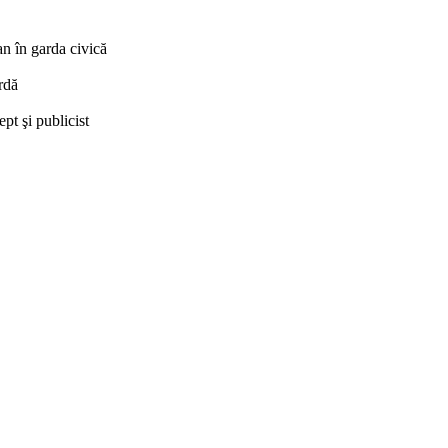
în garda civică
rdă
t şi publicist