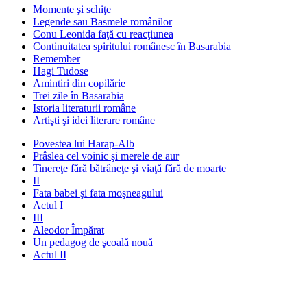
Momente şi schiţe
Legende sau Basmele românilor
Conu Leonida faţă cu reacţiunea
Continuitatea spiritului românesc în Basarabia
Remember
Hagi Tudose
Amintiri din copilărie
Trei zile în Basarabia
Istoria literaturii române
Artişti şi idei literare române
Povestea lui Harap-Alb
Prâslea cel voinic şi merele de aur
Tinereţe fără bătrâneţe şi viaţă fără de moarte
II
Fata babei şi fata moşneagului
Actul I
III
Aleodor Împărat
Un pedagog de şcoală nouă
Actul II