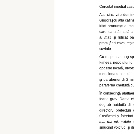
Cercetat imediat cazu
Acu cinci zile dumine
Grigoraşcu afla cafin
iritat pronunţat dum
care sta altă masă cr
al măti
şi ridicat ba
promiţând cavalireşte
cuvinte.
Cu respect adaog spre
Fimeea nepotului lui
opoziţie locală, divo
mencionatu concubinag
şi parafernei di 2 mi
paraferna cheltuită cu
În consecinţă alaltaer
foarte grav. Dama ch
degrab huiduită di to
directoru prefecturi 
Costăchel şi întreba
mai dai mizerabile 
smucind voit fugi şi d