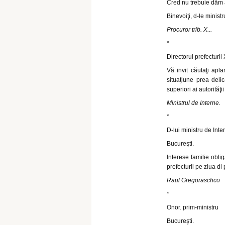
Cred nu trebuie dăm a
Binevoiţi, d-le ministr
Procuror trib. X...
*
Directorul prefecturii X
Vă invit căutaţi apla
situaţiune prea deli
superiori ai autorităţ
Ministrul de Interne.
*
D-lui ministru de Inte
Bucureşti.
Interese familie obli
prefecturii pe ziua d
Raul Gregoraschco
*
Onor. prim-ministru
Bucureşti.