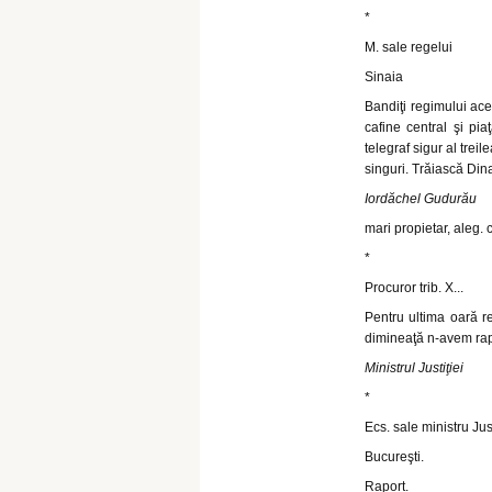
*
M. sale regelui
Sinaia
Bandiţi regimului aces
cafine central şi pi
telegraf sigur al treil
singuri. Trăiască Dina
Iordăchel Gudurău
mari propietar, aleg. co
*
Procuror trib. X...
Pentru ultima oară 
dimineaţă n-avem rapor
Ministrul Justiţiei
*
Ecs. sale ministru Just
Bucureşti.
Raport.