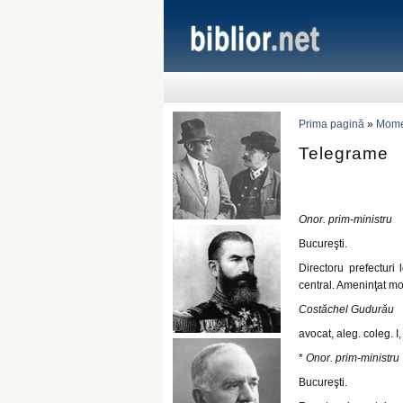
Prima pagină
»
Momen
Telegrame
Onor. prim-ministru
Bucureşti.
Directoru prefectur
central. Ameninţat mo
Costăchel Gudurău
avocat, aleg. coleg. I,
*
Onor. prim-ministru
Bucureşti.