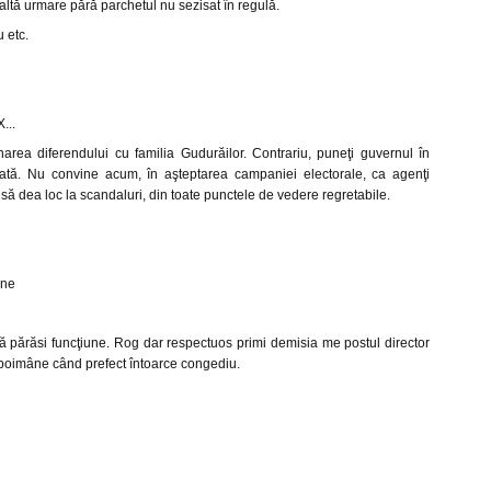
ltă urmare pără parchetul nu sezisat în regulă.
u etc.
...
narea diferendului cu familia Gudurăilor. Contrariu, puneţi guvernul în
cată. Nu convine acum, în aşteptarea campaniei electorale, ca agenţi
ii să dea loc la scandaluri, din toate punctele de vedere regretabile.
rne
gă părăsi funcţiune. Rog dar respectuos primi demisia me postul director
i poimâne când prefect întoarce congediu.