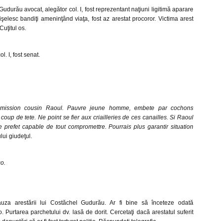
durău avocat, alegător col. I, fost reprezentant naţiuni ligitimă aparare
işelesc bandiţi ameninţând viaţa, fost az arestat procoror. Victima arest
Cuţitul os.
l. I, fost senat.
emission cousin Raoul. Pauvre jeune homme, embete par cochons
 coup de tete. Ne point se fier aux criailleries de ces canailles. Si Raoul
de prefet capable de tout compromettre. Pourrais plus garantir situation
ui giudeţul.
o.
auza arestării lui Costăchel Gudurău. Ar fi bine să înceteze odată
. Purtarea parchetului dv. lasă de dorit. Cercetaţi dacă arestatul suferit