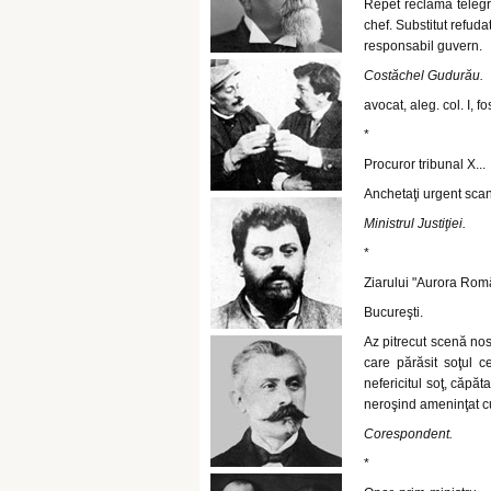
Repet reclama telegra
chef. Substitut refud
responsabil guvern.
Costăchel Gudurău.
avocat, aleg. col. I, fo
*
Procuror tribunal X...
Anchetaţi urgent scan
Ministrul Justiţiei.
*
Ziarului "Aurora Rom
Bucureşti.
Az pitrecut scenă no
care părăsit soţul c
nefericitul soţ, căpăt
neroşind ameninţat cu
Corespondent.
*