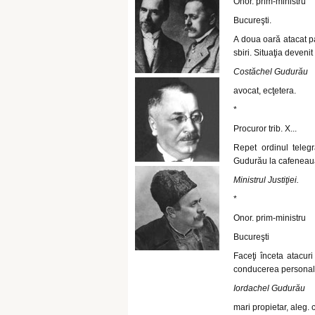
Onor. prim-ministru
Bucureşti.
A doua oară atacat pa
sbiri. Situaţia deven
Costăchel Gudurău
avocat, ecţetera.
*
Procuror trib. X...
Repet ordinul telegra
Gudurău la cafeneaua 
Ministrul Justiţiei.
*
Onor. prim-ministru
Bucureşti
Faceţi înceta atacu
conducerea personală
Iordachel Gudurău
mari propietar, aleg. co