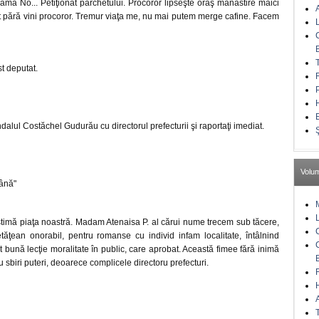
ma No... Petiţionat parchetului. Procoror lipseşte oraş mănăstire maici
at pără vini procoror. Tremur viaţa me, nu mai putem merge cafine. Facem
st deputat.
dalul Costăchel Gudurău cu directorul prefecturii şi raportaţi imediat.
Volu
ână"
stimă piaţa noastră. Madam Atenaisa P. al cărui nume trecem sub tăcere,
etăţean onorabil, pentru romanse cu individ infam localitate, întâlnind
at bună lecţie moralitate în public, care aprobat. Această fimee fără inimă
 sbiri puteri, deoarece complicele directoru prefecturi.