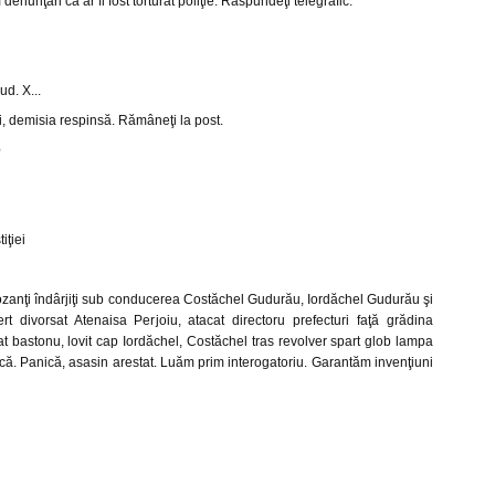
denunţări că ar fi fost torturat poliţie. Răspundeţi telegrafic.
ud. X...
ui, demisia respinsă. Rămâneţi la post.
e
iţiei
anţi îndârjiţi sub conducerea Costăchel Gudurău, Iordăchel Gudurău şi
t divorsat Atenaisa Perjoiu, atacat directoru prefecturi faţă grădina
at bastonu, lovit cap Iordăchel, Costăchel tras revolver spart glob lampa
rică. Panică, asasin arestat. Luăm prim interogatoriu. Garantăm invenţiuni