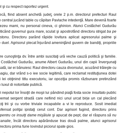
l şi cu respect raportez urgent.
că, fiind absent anchetă judeţ, orele 2 p.m. directorul prefecturi Raul
e central jucând table cu căpitan Pavlache intedenţă. Mare devenă foarte
nezeu mami, nu personal cineva, ci ghinion. Atunci Costăchel Gudurău
iticând guvernul gura mare, sculat şi apostrofând directoru strigat
ba pe
stonu. Directoru parând răpide lovitura aplicat agresorului palme şi
 duel. Agrisorul plecat înjurând ameninţând guvern de bandiţi, propriile
 cunoştinţa dv. între ambi suscitaţi ură veche cauză politică şi familie.
 Costăchel Gudurău, anume Albert Gudurău, unul din capii înverşunaţi
rsată, iar ei bănuiesc Raul directoru cauza divorsului, acuzând trăieşte cu
iu, dar vrând s-o iee socie legitimă, care reclamat restituţiunea dotei
i lei obţinind titlu executoriu, iar opoziţia promis răzbunare pretinzând
 luxul di notoritate publică.
i nepotul lor însoţit de moşii lui pândind piaţă fosta socie insultato public
emat sergent stradă care nefiind nici unul urcat birje un cal plecând
ţi trii şi cu vorbe triviale incapabile a vi le reproduce. Sosit imediat
ofensat poliţai ipistaţi cerut cont. Dar agrisori fugind, directoru prins
t
pentru ce insulţi dame mişălule
şi apucat de pept, dar el răspuns
să nu
canalie
, încât directoru apărânduse tras două palme, atunci agrisorul
irectoru prima furie lovindul piciorul spate gios.