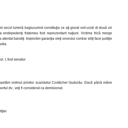
t secol lumină bagiucurind constituţia ce aţi giurat voit ucidi di două ori
aţa endepedenţi fratemeu fost reprezentant naţiuni. Victima frică merge
ea atentat bandiţi. Implorăm garanţia vieţi onorului contrar siliţi face justiţie
stia.
l. I, fost senator.
repetăm ordinul privitor scandalul Costăchel Gudurău. Dacă până mâne
tul dv., veţi fi considerat ca demisionat.
iţiei