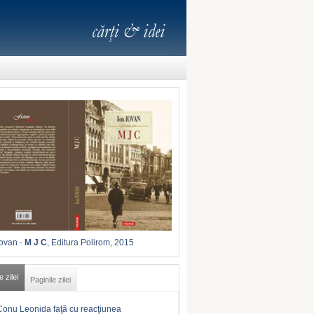
Iovan
-
M J C
, Editura Polirom, 2015
e zilei
Paginile zilei
Conu Leonida faţă cu reacţiunea