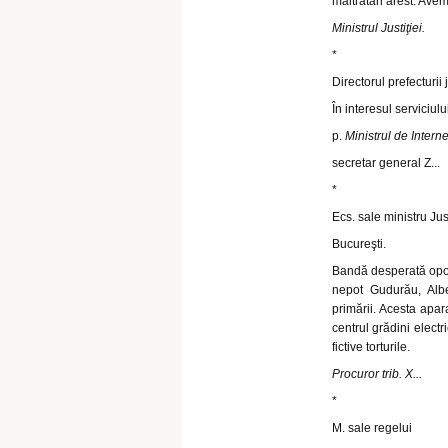
maltratări arest. Avem 
Ministrul Justiţiei.
*
Directorul prefecturii j
În interesul serviciul
p.
Ministrul de Intern
secretar general Z...
*
Ecs. sale ministru Just
Bucureşti.
Bandă desperată opoz
nepot Gudurău, Alber
primării. Acesta apar
centrul grădini elect
fictive torturile.
Procuror trib. X...
*
M. sale regelui