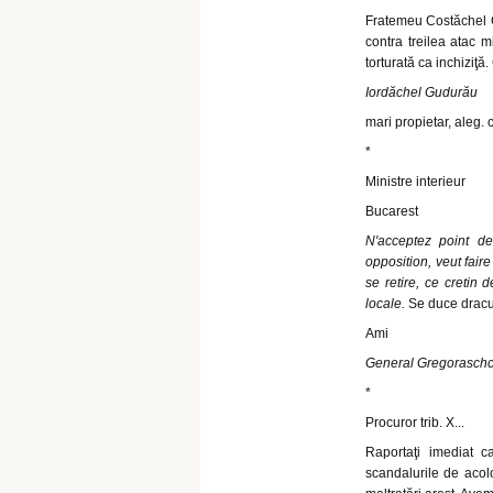
Fratemeu Costăchel Gu
contra treilea atac m
torturată ca inchiziţă. 
Iordăchel Gudurău
mari propietar, aleg. co
*
Ministre interieur
Bucarest
N'acceptez point d
opposition, veut faire
se retire, ce cretin 
locale.
Se duce dracul
Ami
General Gregoraschc
*
Procuror trib. X...
Raportaţi imediat c
scandalurile de acolo