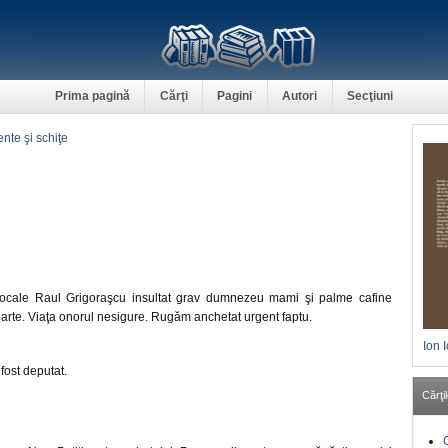
Prima pagină
Cărţi
Pagini
Autori
Secţiuni
te şi schiţe
i locale Raul Grigoraşcu insultat grav dumnezeu mami şi palme cafine
arte. Viaţa onorul nesigure. Rugăm anchetat urgent faptu.
Ion 
 fost deputat.
Cărţil