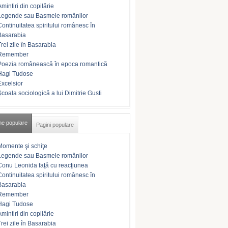
Amintiri din copilărie
Legende sau Basmele românilor
Continuitatea spiritului românesc în
Basarabia
Trei zile în Basarabia
Remember
Poezia românească în epoca romantică
Hagi Tudose
Excelsior
Şcoala sociologică a lui Dimitrie Gusti
me populare
Pagini populare
Momente şi schiţe
Legende sau Basmele românilor
Conu Leonida faţă cu reacţiunea
Continuitatea spiritului românesc în
Basarabia
Remember
Hagi Tudose
Amintiri din copilărie
Trei zile în Basarabia