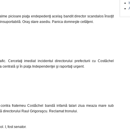
I
A
lme picioare piaţa endepedenţi acelaş bandit director scandalos însoţit
it insuportabilă. Oraş stare asediu. Panica domneşte cetăţeni.
fic. Cercetaţi imediat incidentul directorului prefecturii cu Costăchel
centrală şi în piaţa Independenţei şi raportaţi urgent.
ri contra fratemeu Costăchel bandă infamă talari ziua meaza mare sub
 directorului Raul Grigoraşcu. Reclamat tronului.
l. I, fost senator.