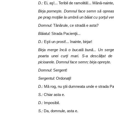
D.:
Ei, aş!... Teribil de ramolită!... Mână-nainte, 
Birja porneşte. Domnul face semn să opreasc
pe prag moţăie la umbră un băiat cu şorţul ve
Domnul:
Tânărule, ce stradă e asta?
Băiatul:
Strada Pacienţii...
D.:
Eşti un prost!... înainte, birjar!
Birja merge încă o bucată bună... Un serge
poarta unei curţi mari. S-a descălţat d
picioarele. Domnul face semn; birja opreşte.
Domnul:
Sergent!
Sergentul:
Ordonaţi!
D.:
Mă rog, nu ştii dumneata unde e strada Pac
S.:
Chiar asta e.
D.:
Imposibil.
S.:
Da, domnule, asta e.