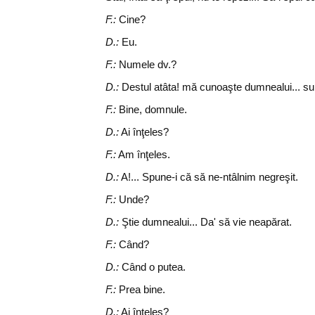
F.:
Cine?
D.:
Eu.
F.:
Numele dv.?
D.:
Destul atâta! mă cunoaşte dumnealui... sun
F.:
Bine, domnule.
D.:
Ai înţeles?
F.:
Am înţeles.
D.:
A!... Spune-i că să ne-ntâlnim negreşit.
F.:
Unde?
D.:
Ştie dumnealui... Da' să vie neapărat.
F.:
Când?
D.:
Când o putea.
F.:
Prea bine.
D.:
Ai înţeles?