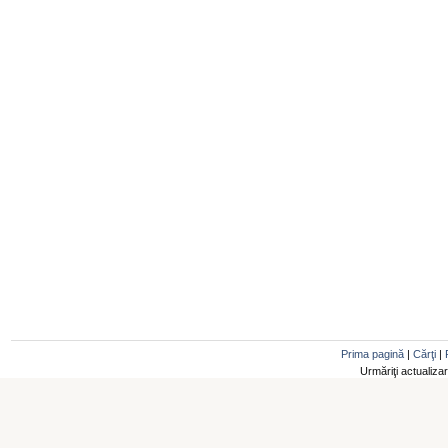
Prima pagină
|
Cărţi
|
Urmăriţi actualiza