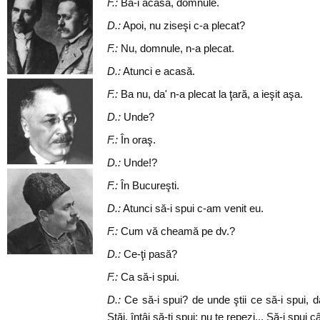
F.:
Ba-i acasă, domnule.
D.:
Apoi, nu ziseşi c-a plecat?
F.:
Nu, domnule, n-a plecat.
D.:
Atunci e acasă.
F.:
Ba nu, da' n-a plecat la ţară, a ieşit aşa.
D.:
Unde?
F.:
În oraş.
D.:
Unde!?
F.:
În Bucureşti.
D.:
Atunci să-i spui c-am venit eu.
F.:
Cum vă cheamă pe dv.?
D.:
Ce-ţi pasă?
F.:
Ca să-i spui.
D.:
Ce să-i spui? de unde ştii ce să-i spui, 
Stăi, întâi să-ţi spui; nu te repezi... Să-i spui 