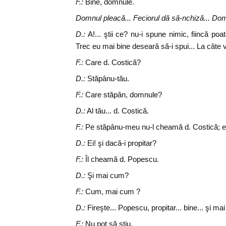
F.:
Bine, domnule.
Domnul pleacă... Feciorul dă să-nchiză... Do
D.:
A!... ştii ce? nu-i spune nimic, fiincă poa
Trec eu mai bine deseară să-i spui... La câte
F.:
Care d. Costică?
D.:
Stăpânu-tău.
F.:
Care stăpân, domnule?
D.:
Al tău... d. Costică.
F.:
Pe stăpânu-meu nu-l cheamă d. Costică; e p
D.:
Ei! şi dacă-i propitar?
F.:
Îl cheamă d. Popescu.
D.:
Şi mai cum?
F.:
Cum, mai cum ?
D.:
Fireşte... Popescu, propitar... bine... şi m
F.:
Nu pot să ştiu.