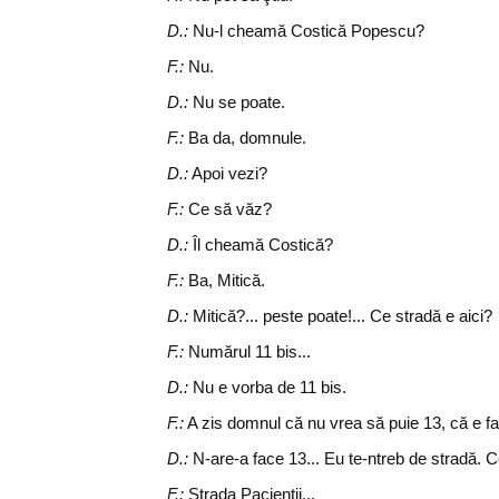
D.:
Nu-l cheamă Costică Popescu?
F.:
Nu.
D.:
Nu se poate.
F.:
Ba da, domnule.
D.:
Apoi vezi?
F.:
Ce să văz?
D.:
Îl cheamă Costică?
F.:
Ba, Mitică.
D.:
Mitică?... peste poate!... Ce stradă e aici?
F.:
Numărul 11 bis...
D.:
Nu e vorba de 11 bis.
F.:
A zis domnul că nu vrea să puie 13, că e fat
D.:
N-are-a face 13... Eu te-ntreb de stradă. 
F.:
Strada Pacienţii...