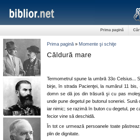
Prima pagină
Căr
Prima pagină
»
Momente şi schiţe
Căldură mare
Termometrul spune la umbră 33o Celsius... Su
birje, în strada Pacienţei, la numărul 11 bis,
domn se dă jos din trăsură şi cu pas moleş
unde pune degetul pe butonul soneriei. Sună o 
iar nimic; se razimă în buton cu degetul, pe car
fecior vine să deschidă.
În tot ce urmează persoanele toate păstreaz
plin de dignitate.