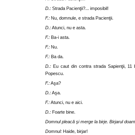
D.:
Strada Pacienţii?... imposibil!
F.:
Nu, domnule, e strada Pacienţii.
D.:
Atunci, nu e asta.
F.:
Ba-i asta.
F.:
Nu.
F.:
Ba da.
D.:
Eu caut din contra strada Sapienţii, 11 b
Popescu.
F.:
Aşa?
D.:
Aşa.
F.:
Atunci, nu e aici.
D.:
Foarte bine.
Domnul pleacă şi merge la birje. Birjarul doar
Domnul:
Haide, birjar!