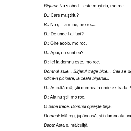
Birjarul:
Nu slobod... este muştiriu, mo roc...
D.:
Care muştiriu?
B.:
Nu ştii la mine, mo roc...
D.:
De unde l-ai luat?
B.:
Ghe acolo, mo roc.
D.:
Apoi, nu sunt eu?
B.:
Ie! la domnu este, mo roc.
Domnul suie... Birjarul trage bice... Caii se
ridică-n picioare, la ceafa birjarului.
D.:
Ascultă-mă; ştii dumneata unde e strada P
B.:
Ala nu ştii, mo roc.
O babă trece. Domnul opreşte birja.
Domnul:
Mă rog, jupâneasă, ştii dumneata und
Baba:
Asta e, măiculiţă.