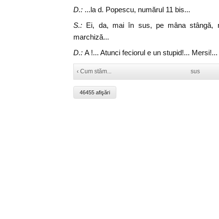
D.:
...la d. Popescu, numărul 11 bis...
S.:
Ei, da, mai în sus, pe mâna stângă, n
marchiză...
D.:
A !... Atunci feciorul e un stupid!... Mersi!...
‹ Cum stăm...
sus
46455 afişări