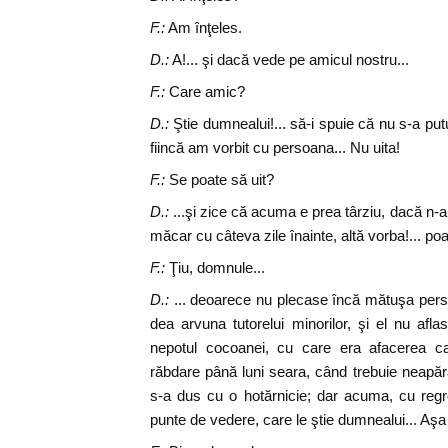
F.:
Am înţeles.
D.:
A!... şi dacă vede pe amicul nostru...
F.:
Care amic?
D.:
Ştie dumnealui!... să-i spuie că nu s-a put
fiincă am vorbit cu persoana... Nu uita!
F.:
Se poate să uit?
D.:
...şi zice că acuma e prea târziu, dacă n-
măcar cu câteva zile înainte, altă vorba!... poat
F.:
Ţiu, domnule...
D.:
... deoarece nu plecase încă mătuşa pers
dea arvuna tutorelui minorilor, şi el nu af
nepotul cocoanei, cu care era afacerea c
răbdare până luni seara, când trebuie neapăra
s-a dus cu o hotărnicie; dar acuma, cu regr
punte de vedere, care le ştie dumnealui... Aşa 