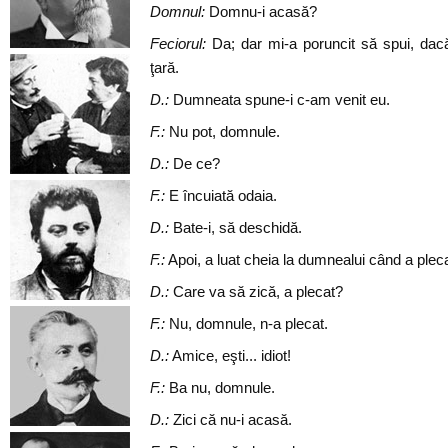
Domnul:
Domnu-i acasă?
Feciorul:
Da; dar mi-a poruncit să spui, dacă
ţară.
D.:
Dumneata spune-i c-am venit eu.
F.:
Nu pot, domnule.
D.:
De ce?
F.:
E încuiată odaia.
D.:
Bate-i, să deschidă.
F.:
Apoi, a luat cheia la dumnealui când a pleca
D.:
Care va să zică, a plecat?
F.:
Nu, domnule, n-a plecat.
D.:
Amice, eşti... idiot!
F.:
Ba nu, domnule.
D.:
Zici că nu-i acasă.