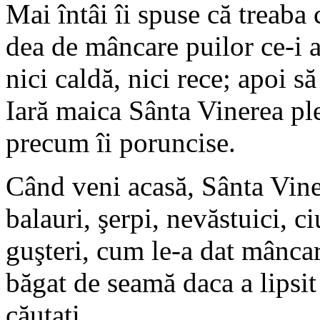
Mai întâi îi spuse că treaba 
dea de mâncare puilor ce-i a
nici caldă, nici rece; apoi să
Iară maica Sânta Vinerea plec
precum îi poruncise.
Când veni acasă, Sânta Viner
balauri, şerpi, nevăstuici, c
guşteri, cum le-a dat mâncare
băgat de seamă daca a lipsit
căutaţi.