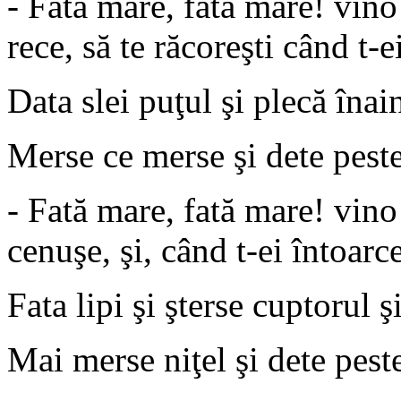
- Fată mare, fată mare! vino 
rece, să te răcoreşti când t-e
Data slei puţul şi plecă înain
Merse ce merse şi dete peste 
- Fată mare, fată mare! vino
cenuşe, şi, când t-ei întoarc
Fata lipi şi şterse cuptorul 
Mai merse niţel şi dete peste