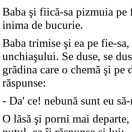
Baba şi fiică-sa pizmuia pe f
inima de bucurie.
Baba trimise şi ea pe fie-sa,
unchiaşului. Se duse, se duse
grădina care o chemă şi pe d
răspunse:
- Da' ce! nebună sunt eu să-
O lăsă şi porni mai departe,
puţul, ea îi răspunse şi lui: