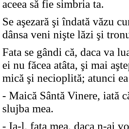
aceea să fie simbria ta.
Se aşezară şi îndată văzu cu
dânsa veni nişte lăzi şi tron
Fata se gândi că, daca va lu
ei nu făcea atâta, şi mai aş
mică şi necioplită; atunci ea
- Maică Sântă Vinere, iată c
slujba mea.
- Ia-l, fata mea, daca n-ai v