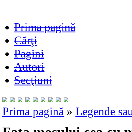
Prima pagină
Cărţi
Pagini
Autori
Secţiuni
Prima pagină
»
Legende sau