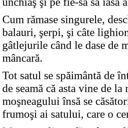
unchiaş şi pe fie-sa să iasă a
Cum rămase singurele, desch
balauri, şerpi, şi câte lighio
gâtlejurile când le dase de m
mâncară.
Tot satul se spăimântă de în
de seamă că asta vine de la 
moşneagului însă se căsător
frumoşi ai satului, care o cer