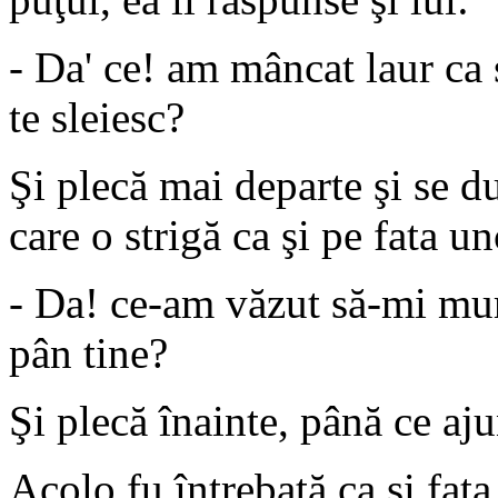
- Da' ce! am mâncat laur ca 
te sleiesc?
Şi plecă mai departe şi se d
care o strigă ca şi pe fata unc
- Da! ce-am văzut să-mi mur
pân tine?
Şi plecă înainte, până ce aju
Acolo fu întrebată ca şi fata