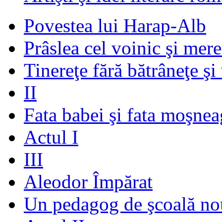
Povestea lui Harap-Alb
Prâslea cel voinic şi mere
Tinereţe fără bătrâneţe şi
II
Fata babei şi fata moşnea
Actul I
III
Aleodor Împărat
Un pedagog de şcoală no