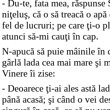
- Du-te, fata mea, răspunse 
niţeluş, că o să treacă o apă
fel de lucruri; pe care ţi-o p
atunci să-mi cauţi în cap.
N-apucă să puie mâinile în c
gârlă lada cea mai mare şi 
Vinere îi zise:
- Deoarece ţi-ai ales astă la
până acasă; şi când o vei d