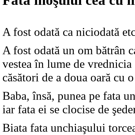
Fata moşului cea cu 
A fost odată ca niciodată etc
A fost odată un om bătrân c
vestea în lume de vrednicia
căsători de a doua oară cu o
Baba, însă, punea pe fata unc
iar fata ei se clocise de şede
Biata fata unchiaşului torcea