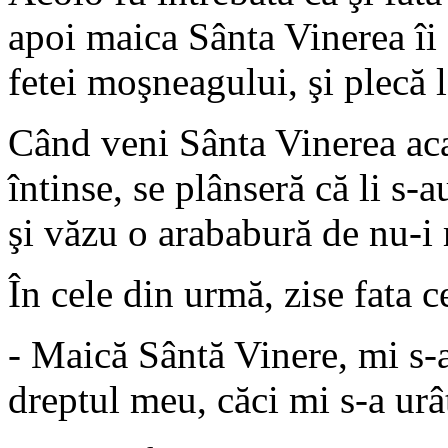
apoi maica Sânta Vinerea îi z
fetei moşneagului, şi plecă l
Când veni Sânta Vinerea acas
întinse, se plânseră că li s-a
şi văzu o arababură de nu-i
În cele din urmă, zise fata c
- Maică Sântă Vinere, mi s-a
dreptul meu, căci mi s-a urâ