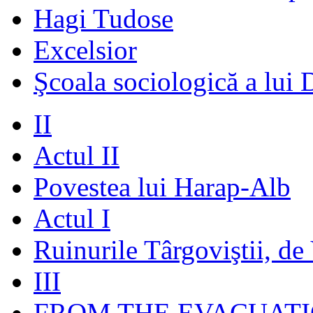
Hagi Tudose
Excelsior
Şcoala sociologică a lui 
II
Actul II
Povestea lui Harap-Alb
Actul I
Ruinurile Târgoviştii, de
III
FROM THE EVACUATI