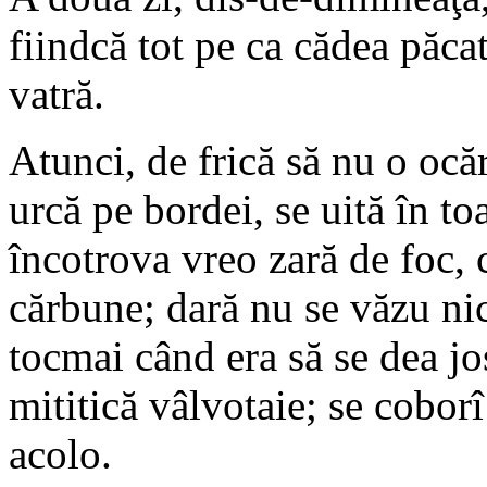
fiindcă tot pe ca cădea păca
vatră.
Atunci, de frică să nu o ocă
urcă pe bordei, se uită în to
încotrova vreo zară de foc, 
cărbune; dară nu se văzu nic
tocmai când era să se dea jos
mititică vâlvotaie; se coborî
acolo.