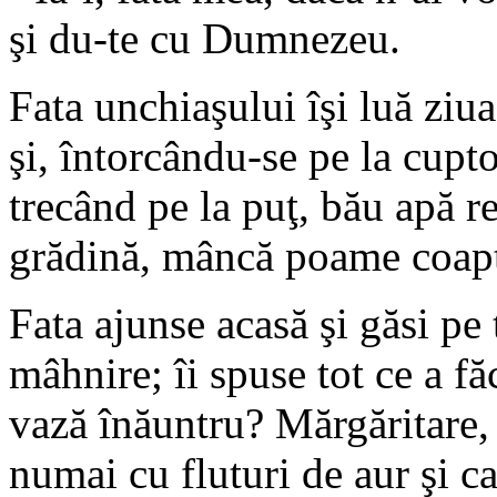
şi du-te cu Dumnezeu.
Fata unchiaşului îşi luă ziua
şi, întorcându-se pe la cupto
trecând pe la puţ, bău apă re
grădină, mâncă poame coap
Fata ajunse acasă şi găsi pe 
mâhnire; îi spuse tot ce a fă
vază înăuntru? Mărgăritare, 
numai cu fluturi de aur şi c