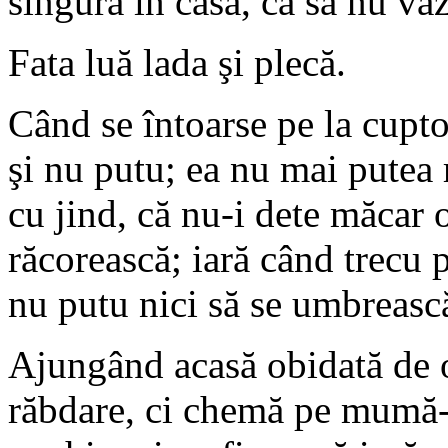
singură în casă, ca să nu vaz
Fata luă lada şi plecă.
Când se întoarse pe la cupto
şi nu putu; ea nu mai putea 
cu jind, că nu-i dete măcar o
răcorească; iară când trecu p
nu putu nici să se umbrească
Ajungând acasă obidată de o
răbdare, ci chemă pe mumă-sa