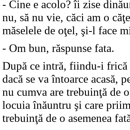
- Cine e acolo? îi zise dină
nu, să nu vie, căci am o căţe
măselele de oţel, şi-l face m
- Om bun, răspunse fata.
După ce intră, fiindu-i fric
dacă se va întoarce acasă, pe
nu cumva are trebuinţă de o 
locuia înăuntru şi care priim
trebuinţă de o asemenea fat