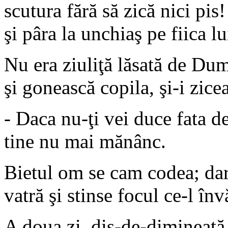
scutura fără să zică nici pis
şi pâra la unchiaş pe fiica lu
Nu era ziuliţă lăsată de Dum
şi gonească copila, şi-i zice
- Daca nu-ţi vei duce fata de
tine nu mai mănânc.
Bietul om se cam codea; dar
vatră şi stinse focul ce-l în
A doua zi, dis-de-dimineaţă, 