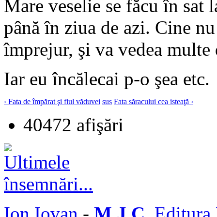
Mare veselie se făcu în sat la
până în ziua de azi. Cine nu 
împrejur, şi va vedea multe 
Iar eu încălecai p-o şea etc.
‹ Fata de împărat şi fiul văduvei
sus
Fata săracului cea isteaţă ›
40472 afişări
Ion Iovan
-
M J C
, Editura