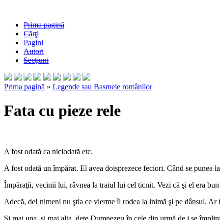
Prima pagină
Cărţi
Pagini
Autori
Secţiuni
Prima pagină
»
Legende sau Basmele românilor
Fata cu pieze rele
A fost odată ca niciodată etc.
A fost odată un împărat. El avea doisprezece feciori. Când se punea la 
Împăraţii, vecinii lui, râvnea la traiul lui cel ticnit. Vezi că şi el era
Adecă, de! nimeni nu ştia ce vierme îl rodea la inimă şi pe dânsul. Ar fi d
Şi mai una, şi mai alta, dete Dumnezeu în cele din urmă de i se împlini