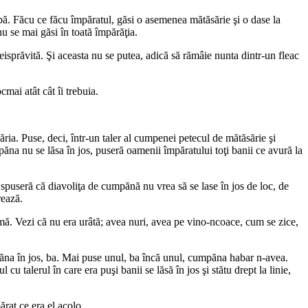
mpă. Făcu ce făcu împăratul, găsi o asemenea mătăsărie şi o dase la
u se mai găsi în toată împărăţia.
isprăvită. Şi aceasta nu se putea, adică să rămâie nunta dintr-un fleac
mai atât cât îi trebuia.
ria. Puse, deci, într-un taler al cumpenei petecul de mătăsărie şi
păna nu se lăsa în jos, puseră oamenii împăratului toţi banii ce avură la
 spuseră că diavoliţa de cumpănă nu vrea să se lase în jos de loc, de
rează.
imă. Vezi că nu era urâtă; avea nuri, avea pe vino-ncoace, cum se zice,
mpăna în jos, ba. Mai puse unul, ba încă unul, cumpăna habar n-avea.
u talerul în care era puşi banii se lăsă în jos şi stătu drept la linie,
rat ce era el acolo.