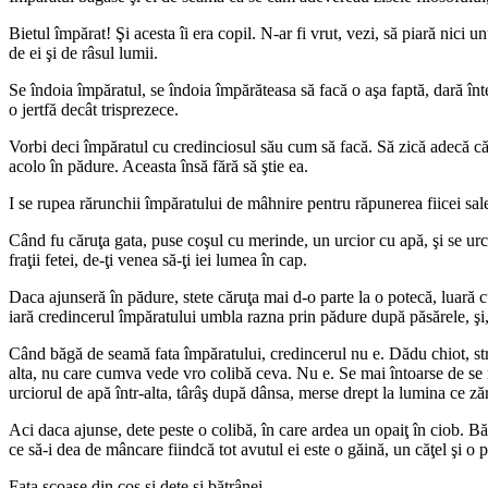
Bietul împărat! Şi acesta îi era copil. N-ar fi vrut, vezi, să piară nici 
de ei şi de râsul lumii.
Se îndoia împăratul, se îndoia împărăteasa să facă o aşa faptă, dară înteţ
o jertfă decât trisprezece.
Vorbi deci împăratul cu credinciosul său cum să facă. Să zică adecă că 
acolo în pădure. Aceasta însă fără să ştie ea.
I se rupea rărunchii împăratului de mâhnire pentru răpunerea fiicei sale
Când fu căruţa gata, puse coşul cu merinde, un urcior cu apă, şi se urca
fraţii fetei, de-ţi venea să-ţi iei lumea în cap.
Daca ajunseră în pădure, stete căruţa mai d-o parte la o potecă, luară cu
iară credincerul împăratului umbla razna prin pădure după păsărele, şi, î
Când băgă de seamă fata împăratului, credincerul nu e. Dădu chiot, strig
alta, nu care cumva vede vro colibă ceva. Nu e. Se mai întoarse de se mai
urciorul de apă într-alta, târâş după dânsa, merse drept la lumina ce zăr
Aci daca ajunse, dete peste o colibă, în care ardea un opaiţ în ciob. Bă
ce să-i dea de mâncare fiindcă tot avutul ei este o găină, un căţel şi o p
Fata scoase din coş şi dete şi bătrânei.