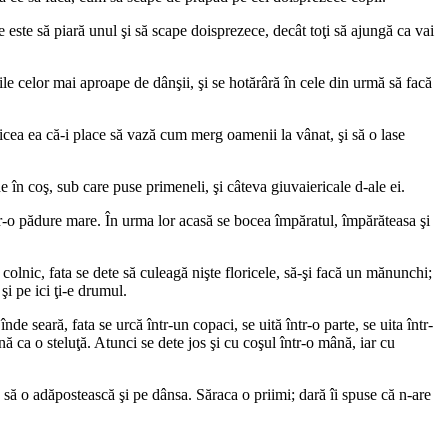
ne este să piară unul şi să scape doisprezece, decât toţi să ajungă ca vai
rile celor mai aproape de dânşii, şi se hotărâră în cele din urmă să facă
zicea ea că-i place să vază cum merg oamenii la vânat, şi să o lase
 în coş, sub care puse primeneli, şi câteva giuvaiericale d-ale ei.
ntr-o pădure mare. În urma lor acasă se bocea împăratul, împărăteasa şi
colnic, fata se dete să culeagă nişte floricele, să-şi facă un mănunchi;
şi pe ici ţi-e drumul.
 seară, fata se urcă într-un copaci, se uită într-o parte, se uita într-
nă ca o steluţă. Atunci se dete jos şi cu coşul într-o mână, iar cu
 să o adăpostească şi pe dânsa. Săraca o priimi; dară îi spuse că n-are