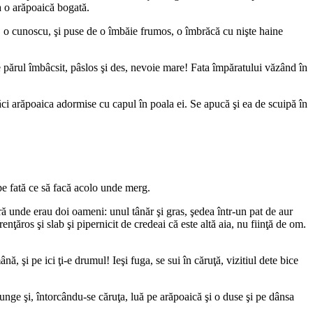
ea o arăpoaică bogată.
, o cunoscu, şi puse de o îmbăie frumos, o îmbrăcă cu nişte haine
le e părul îmbâcsit, pâslos şi des, nevoie mare! Fata împăratului văzând în
căci arăpoaica adormise cu capul în poala ei. Se apucă şi ea de scuipă în
 pe fată ce să facă acolo unde merg.
ă unde erau doi oameni: unul tânăr şi gras, şedea într-un pat de aur
ăros şi slab şi pipernicit de credeai că este altă aia, nu fiinţă de om.
şi pe ici ţi-e drumul! Ieşi fuga, se sui în căruţă, vizitiul dete bice
unge şi, întorcându-se căruţa, luă pe arăpoaică şi o duse şi pe dânsa