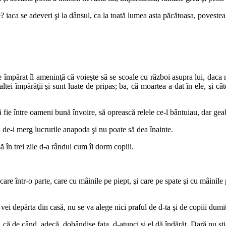
? iaca se adeveri şi la dânsul, ca la toată lumea asta păcătoasa, povestea
e împărat îl ameninţă că voieşte să se scoale cu război asupra lui, daca 
 altei împărăţii şi sunt luate de pripas; ba, că moartea a dat în ele, şi c
, să fie între oameni bună învoire, să oprească relele ce-l bântuiau, dar g
a de-i merg lucrurile anapoda şi nu poate să dea înainte.
mă în trei zile d-a rândul cum îi dorm copiii.
are într-o parte, care cu mâinile pe piept, şi care pe spate şi cu mâinile
 vei depărta din casă, nu se va alege nici praful de d-ta şi de copiii dumi
 că de când, adecă, dobândise fata, d-atunci şi el dă îndărăt. Dară nu şt