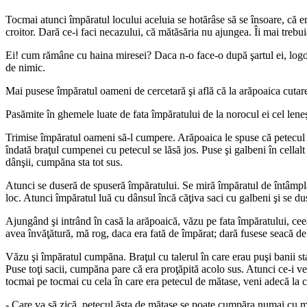
Tocmai atunci împăratul locului aceluia se hotărâse să se însoare, că e
croitor. Dară ce-i faci necazului, că mătăsăria nu ajungea. Îi mai treb
Ei! cum rămâne cu haina miresei? Daca n-o face-o după şartul ei, logod
de nimic.
Mai pusese împăratul oameni de cercetară şi află că la arăpoaica cutare 
Pasămite în ghemele luate de fata împăratului de la norocul ei cel leneş
Trimise împăratul oameni să-l cumpere. Arăpoaica le spuse că petecul îl 
îndată braţul cumpenei cu petecul se lăsă jos. Puse şi galbeni în cellal
dânşii, cumpăna sta tot sus.
Atunci se duseră de spuseră împăratului. Se miră împăratul de întâmplar
loc. Atunci împăratul luă cu dânsul încă căţiva saci cu galbeni şi se dus
Ajungând şi intrând în casă la arăpoaică, văzu pe fata împăratului, cee
avea învăţătură, mă rog, daca era fată de împărat; dară fusese seacă de
Văzu şi împăratul cumpăna. Braţul cu talerul în care erau puşi banii st
Puse toţi sacii, cumpăna pare că era proţăpită acolo sus. Atunci ce-i veni
tocmai pe tocmai cu cela în care era petecul de mătase, veni adecă la
- Care va să zică, petecul ăsta de mătase se poate cumpăra numai cu mi