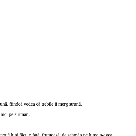
nă, fiindcă vedea că trebile îi merg strună.
 nici pe siriman.
te nouă luni făcu o fată, frumoasă, de seamăn pe lume n-avea.