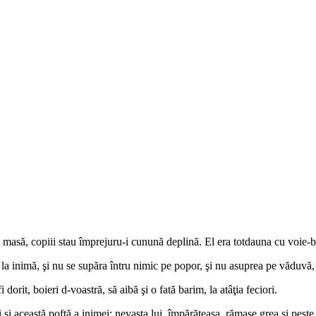
masă, copiii stau împrejuru-i cunună deplină. El era totdauna cu voie-bu
 bun la inimă, şi nu se supăra întru nimic pe popor, şi nu asuprea pe văduvă,
orit, boieri d-voastră, să aibă şi o fată barim, la atâţia feciori.
 şi această poftă a inimei: nevasta lui, împărăteasa, rămase grea şi pes