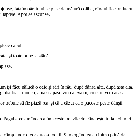
 ajunse, fata împăratului se puse de mătură coliba, rândui fiecare lucru
i laptele. Apoi se ascunse.
 plece capul.
ate, şi toate bune la stână.
mplase.
um îşi făcu nălucă o oaie şi sări în râu, după dânsa alta, după asta alta,
 degiaba toată munca; abia scăpase vro câteva oi, cu care veni acasă.
or trebuie să fie piază rea, şi că a căzut ca o pacoste peste dânşii.
 Paguba ce am încercat în aceste trei zile de când eştu tu la noi, nici
 peste câmp unde o vor duce-o ochii. Şi mergând ea cu inima plină de