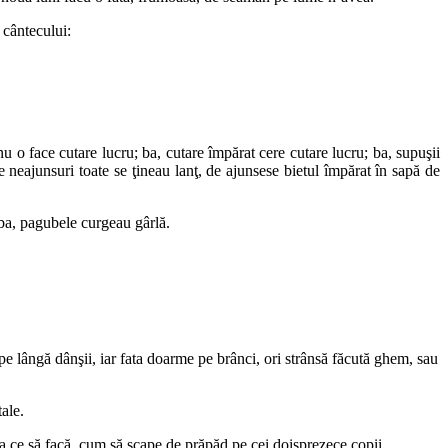
 cântecului:
nu o face cutare lucru; ba, cutare împărat cere cutare lucru; ba, supuşii
âte neajunsuri toate se ţineau lanţ, de ajunsese bietul împărat în sapă de
eaba, pagubele curgeau gârlă.
 pe lângă dânşii, iar fata doarme pe brânci, ori strânsă făcută ghem, sau
tale.
ia ce să facă, cum să scape de prăpăd pe cei doisprezece copii.