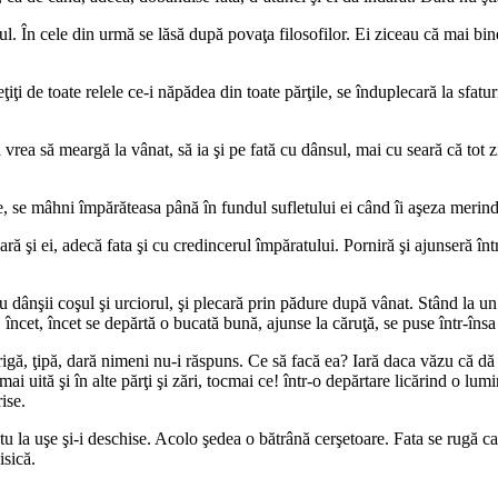
unul. În cele din urmă se lăsă după povaţa filosofilor. Ei ziceau că mai bi
iţi de toate relele ce-i năpădea din toate părţile, se înduplecară la sfatu
vrea să meargă la vânat, să ia şi pe fată cu dânsul, mai cu seară că tot 
, se mâhni împărăteasa până în fundul sufletului ei când îi aşeza merinde
ră şi ei, adecă fata şi cu credincerul împăratului. Porniră şi ajunseră î
 dânşii coşul şi urciorul, şi plecară prin pădure după vânat. Stând la un 
ncet, încet se depărtă o bucată bună, ajunse la căruţă, se puse într-însa 
ă, ţipă, dară nimeni nu-i răspuns. Ce să facă ea? Iară daca văzu că dă înde
 uită şi în alte părţi şi zări, tocmai ce! într-o depărtare licărind o lumi
ise.
tu la uşe şi-i deschise. Acolo şedea o bătrână cerşetoare. Fata se rugă ca
isică.