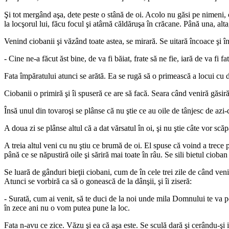
Şi tot mergând aşa, dete peste o stână de oi. Acolo nu găsi pe nimeni, c
la locşorul lui, făcu focul şi atârnă căldăruşa în crăcane. Până una, al
Venind ciobanii şi văzând toate astea, se mirară. Se uitară încoace şi 
- Cine ne-a făcut ăst bine, de va fi băiat, frate să ne fie, iară de va fi fat
Fata împăratului atunci se arătă. Ea se rugă să o primească a locui cu d
Ciobanii o primiră şi îi spuseră ce are să facă. Seara când veniră găsiră 
Însă unul din tovaroşi se plânse că nu ştie ce au oile de tânjesc de azi-
A doua zi se plânse altul că a dat vărsatul în oi, şi nu ştie câte vor scăp
A treia altul veni cu nu ştiu ce brumă de oi. El spuse că voind a trece pe
până ce se năpustiră oile şi săriră mai toate în râu. Se sili bietul ciob
Se luară de gânduri bieţii ciobani, cum de în cele trei zile de când venis
Atunci se vorbiră ca să o gonească de la dânşii, şi îi ziseră:
- Surată, cum ai venit, să te duci de la noi unde mila Domnului te va po
în zece ani nu o vom putea pune la loc.
Fata n-avu ce zice. Văzu şi ea că aşa este. Se sculă dară şi cerându-şi 