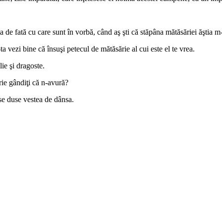
a de fată cu care sunt în vorbă, când aş şti că stăpâna mătăsăriei ăştia m
a vezi bine că însuşi petecul de mătăsărie al cui este el te vrea.
ie şi dragoste.
rie gândiţi că n-avură?
 se duse vestea de dânsa.