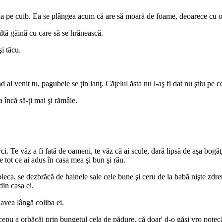
ina pe cuib. Ea se plângea acum că are să moară de foame, deoarece cu ou
altă găină cu care să se hrănească.
i tăcu.
nd ai venit tu, pagubele se ţin lanţ. Căţelul ăsta nu l-aş fi dat nu ştiu pe 
 încă să-ţi mai şi rămâie.
rci. Te văz a fi fată de oameni, te văz că ai scule, dară lipsă de aşa bogă
 tot ce ai adus în casa mea şi bun şi rău.
 pleca, se dezbrăcă de hainele sale cele bune şi ceru de la babă nişte zd
din casa ei.
 avea lângă coliba ei.
ncepu a orbăcăi prin bungetul cela de pădure, că doar' d-o găsi vro potec