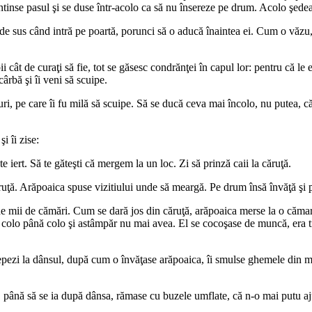
. Întinse pasul şi se duse într-acolo ca să nu însereze pe drum. Acolo şed
 de sus când intră pe poartă, porunci să o aducă înaintea ei. Cum o văzu
pii cât de curaţi să fie, tot se găsesc condrănţei în capul lor: pentru că 
ârbă şi îi veni să scuipe.
turi, pe care îi fu milă să scuipe. Să se ducă ceva mai încolo, nu putea, 
i îi zise:
te iert. Să te găteşti că mergem la un loc. Zi să prinză caii la căruţă.
 căruţă. Arăpoaica spuse vizitiului unde să meargă. Pe drum însă învăţă şi
 de mii de cămări. Cum se dară jos din căruţă, arăpoaica merse la o cămar
lo până colo şi astâmpăr nu mai avea. El se cocoşase de muncă, era trenţ
zi la dânsul, după cum o învăţase arăpoaica, îi smulse ghemele din mână, 
ă, până să se ia după dânsa, rămase cu buzele umflate, că n-o mai putu aj