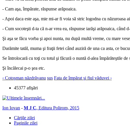
- Cam aşa, împărate, răspunse arăpoaica.
- Apoi daca este aşa, mie mi-ar fi voia să stric logodna cu năzuroasa ai
- Cum socoteşti d-ta că n-ar vrea ea, răspunse iarăşi arăpoaica, când d-t
Şi aşa se făcu vorba şi apoi nunta, nu după multă vreme, cu mare vesel
Darămite tatăl, muma şi fraţii fetei când auziră de una ca asta, ce bucu
Se întrolocară cu toţi cu totul şi făcură o nuntă d-alea împărăteştile de
Şi încălecai p-o şea etc.
‹ Cotoşman năzdrăvanu
sus
Fata de împărat şi fiul văduvei ›
45377 afişări
Ion Iovan
-
M J C
, Editura Polirom, 2015
Cărţile zilei
Paginile zilei