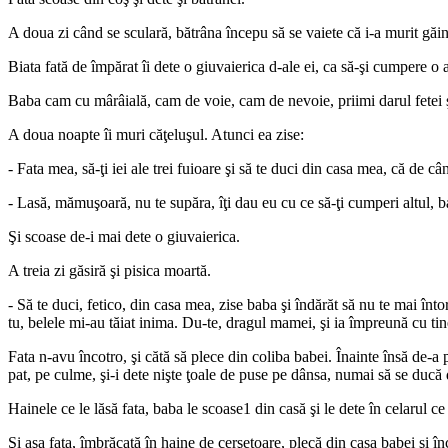
A doua zi când se sculară, bătrâna începu să se vaiete că i-a murit gă
Biata fată de împărat îi dete o giuvaierica d-ale ei, ca să-şi cumpere o 
Baba cam cu mârâială, cam de voie, cam de nevoie, priimi darul fetei ş
A doua noapte îi muri căţeluşul. Atunci ea zise:
- Fata mea, să-ţi iei ale trei fuioare şi să te duci din casa mea, că de câ
- Lasă, mămuşoară, nu te supăra, îţi dau eu cu ce să-ţi cumperi altul, ba
Şi scoase de-i mai dete o giuvaierica.
A treia zi găsiră şi pisica moartă.
- Să te duci, fetico, din casa mea, zise baba şi îndărăt să nu te mai înto
tu, belele mi-au tăiat inima. Du-te, dragul mamei, şi ia împreună cu tine
Fata n-avu încotro, şi cătă să plece din coliba babei. Înainte însă de-a
pat, pe culme, şi-i dete nişte ţoale de puse pe dânsa, numai să se ducă 
Hainele ce le lăsă fata, baba le scoase1 din casă şi le dete în celarul ce
Şi aşa fata, îmbrăcată în haine de cerşetoare, plecă din casa babei şi î