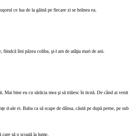
şorul ce lua de la găină pe fiecare zi se hrănea ea.
ce, fiindcă îmi păzea coliba, şi-l am de atâţia mari de ani.
ţii. Mai bine eu cu sărăcia mea şi să trăiesc în ticnă. De când ai venit
renţe d-ale ei. Baba ca să scape de dânsa, căută pe după perne, pe sub
ă care să o scoaţă la lume.