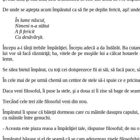
De unde se aştepta acum împăratul ca să fie pe deplin fericit, aşi! unde
În lume născut,
Nimeni n-a stătut
A fi fericit
Cu desăvârşit.
Începu a-i tânji trebile împărăţiei. Începu adecă a da îndărăt. Ba cutar
lui vor să facă răzmiriţă; ba, vitele de pe moşiile lui a călcat hotarele
lemn.
Se silea bietul împărat, cu toţi cei doisprezece fii ai săi, să facă pace
În cele mai de pe urmă chemă un cetitor de stele să-i spuie ce e pricin
Daca veni filosoful, îi puse la stele, şi a doua zi îi zise să bage de sea
Trecând cele trei zile filosoful veni din nou.
Împăratul îi spuse că băieţii dormeau care cu mâinile dasupra capului, c
cu mâinile între genuchi.
- Aceasta este piaza reaoa a împărăţiei tale, răspunse filosoful; de nu o
Împăratul băgase şi el de seamă că se cam adevereau zisele filosofului,