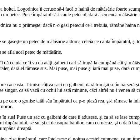
ra holtei. Logodnica îi ceruse să-i facă o haină de mătăsărie foarte scu
uia un petec. Puse împăratul să-i caute petecul, dară asemenea mătăsărie n
nica nu o priimeşte; dacă n-o găsi petecul ce-i trebuia, rămâne haina ne
se găseşte un petec de mătăsărie aidoma celeia ce căuta împăratul, şi toc
 se afla acel petec de mătăsărie.
dă celuia ce îi va da atâţi galbeni cari să tragă la cumpănă cât şi mătăsă
t taler, dară el rămase sus. Mai puse, mai puse şi iară mai puse, dară cum
ea aceasta. Trimise câţiva saci cu galbeni, dară trimişii se întoarseră şi
e singur, ca să vază cu ochii lui astă minune, căci altfel nu-i venea să c
a pe care o gonise tatăl său împăratul ca p-o piază rea, şi-i rămase la in
 noroc.
a în sus! Puse un sac cu galbeni de care îi adusese, şi ca să se lase cu
 împăratului, se sui şi el deasupra banilor, cam cu necaz, şi o dată braţul c
 cumpănă dreaptă.
ne, zise împăratul, care înţelesese el noima acestei cumpene, ca un împă