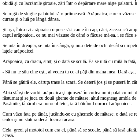
obidă şi cu lacrămile şiroaie, zări într-o depărtare mare nişte palaturi
Se rugă de slugile palatului să o priimească. Arăpoaica, care o văzuse
curate şi o luă pe lângă dânsa.
Şi aşa, într-o zi arăpoaica o puse să-i caute în cap, căci, zice-se că ara
capul arăpoaicei, ce nu mai văzuse de când o făcuse mă-sa, i se făcu sc
Se uită în dreapta, se uită în stânga, şi nu-i dete de ochi decât scumpe
laţele arăpoaicei.
Arăpoaica, ca dracu, simţi şi o dată se sculă. Ea se uită cu milă la fată, ş
- Să nu te ştiu cine eşti, ai vedea tu ce ai păţi din mâna mea. Dară aşa, 
Până se gătiră ele, căruţa trase la scară. Se deteră jos şi se puseră în
Abia sfârşi de vorbit arăpoaica şi ajunseră în curtea unui palat cu mii
răsturnat şi se juca cu două gheme de mătase; altul moşneag umbla de co
Pasămite, tânărul era norocul fetei, iară bătrânul norocul arăpoaicei.
Cum văzu fata pe tânăr, jucându-se cu ghemele de mătase, o dată se repe
cailor şi nu stătură decât tocmai acasă.
Cela, greoi şi mototol cum era el, până să se scoale, până să iasă afar
acasă.