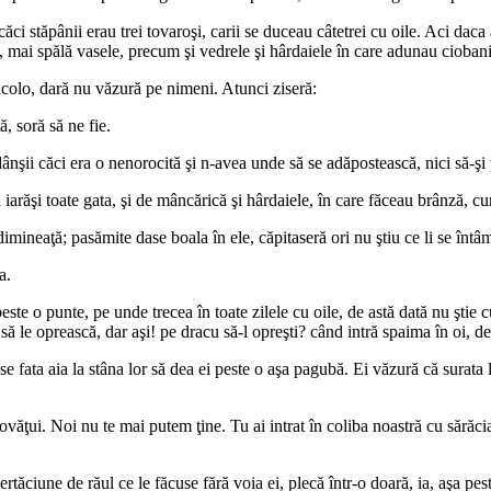
ăci stăpânii erau trei tovaroşi, carii se duceau câtetrei cu oile. Aci daca
ta, mai spălă vasele, precum şi vedrele şi hârdaiele în care adunau ciobani
încolo, dară nu văzură pe nimeni. Atunci ziseră:
ă, soră să ne fie.
ânşii căci era o nenorocită şi n-avea unde să se adăpostească, nici să-şi
iarăşi toate gata, şi de mâncărică şi hârdaiele, în care făceau brânză, cur
dimineaţă; pasămite dase boala în ele, căpitaseră ori nu ştiu ce li se întâ
a.
ste o punte, pe unde trecea în toate zilele cu oile, de astă dată nu ştie c
an să le oprească, dar aşi! pe dracu să-l opreşti? când intră spaima în oi,
e fata aia la stâna lor să dea ei peste o aşa pagubă. Ei văzură că surata l
văţui. Noi nu te mai putem ţine. Tu ai intrat în coliba noastră cu sărăcia.
iertăciune de răul ce le făcuse fără voia ei, plecă într-o doară, ia, aşa