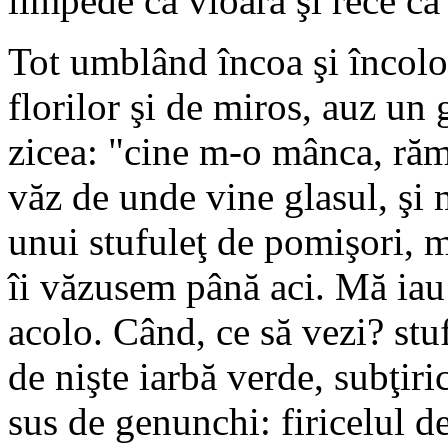
limpede ca vioara şi rece ca
Tot umblând încoa şi încolo
florilor şi de miros, auz un 
zicea: "cine m-o mânca, rămâ
văz de unde vine glasul, şi 
unui stufuleţ de pomişori, m
îi văzusem până aci. Mă iau 
acolo. Când, ce să vezi? stuf
de nişte iarbă verde, subţir
sus de genunchi: firicelul de 