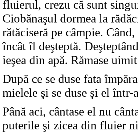
fluierul, crezu că sunt singu
Ciobănaşul dormea la rădăci
rătăciseră pe câmpie. Când, u
încât îl deşteptă. Deşteptând
ieşea din apă. Rămase uimit
După ce se duse fata împărat
mielele şi se duse şi el într-a
Până aci, cântase el nu cânta
puterile şi zicea din fluier 