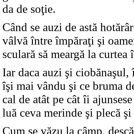
da de soţie.
Când se auzi de astă hotărâ
vâlvă între împăraţi şi oameni
sculară să meargă la curtea 
Iar daca auzi şi ciobănaşul, 
îşi mai vându şi ce bruma d
cal de atât pe cât îi ajunses
luă ceva merinde şi plecă şi 
Cum se văzu la câmp, descăl