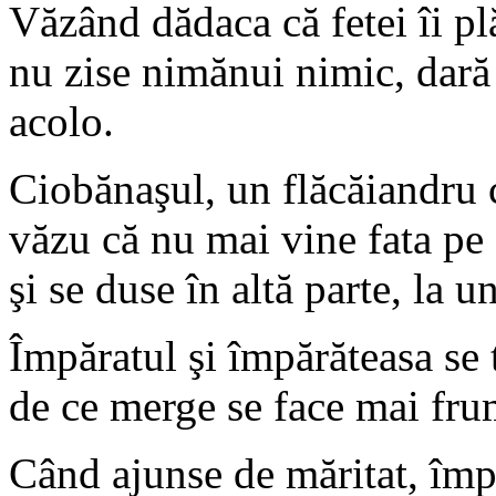
Văzând dădaca că fetei îi plă
nu zise nimănui nimic, dară 
acolo.
Ciobănaşul, un flăcăiandru c
văzu că nu mai vine fata pe a
şi se duse în altă parte, la u
Împăratul şi împărăteasa se 
de ce merge se face mai fru
Când ajunse de măritat, împă