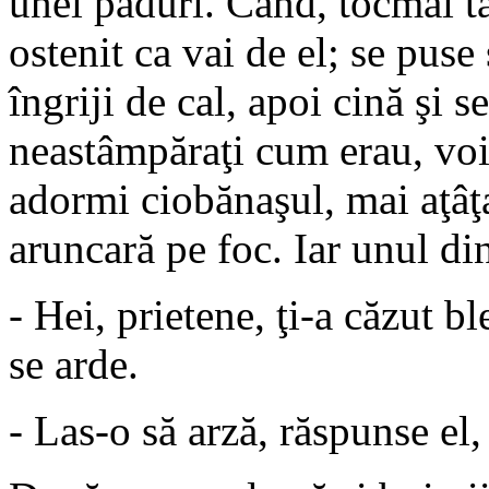
unei păduri. Când, tocmai tâ
ostenit ca vai de el; se puse 
îngriji de cal, apoi cină şi s
neastâmpăraţi cum erau, voir
adormi ciobănaşul, mai aţâţar
aruncară pe foc. Iar unul din
- Hei, prietene, ţi-a căzut b
se arde.
- Las-o să arză, răspunse el,