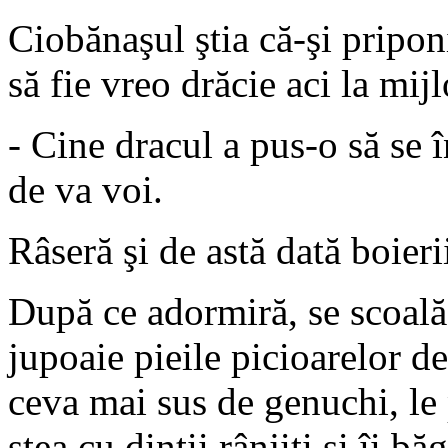
Ciobănaşul ştia că-şi priponi
să fie vreo drăcie aci la mij
- Cine dracul a pus-o să se 
de va voi.
Râseră şi de astă dată boieri
După ce adormiră, se scoală 
jupoaie pieile picioarelor de 
ceva mai sus de genuchi, le 
stea cu dinţii rânjiţi şi îi b