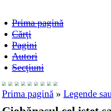
Prima pagină
Cărţi
Pagini
Autori
Secţiuni
Prima pagină
»
Legende sau