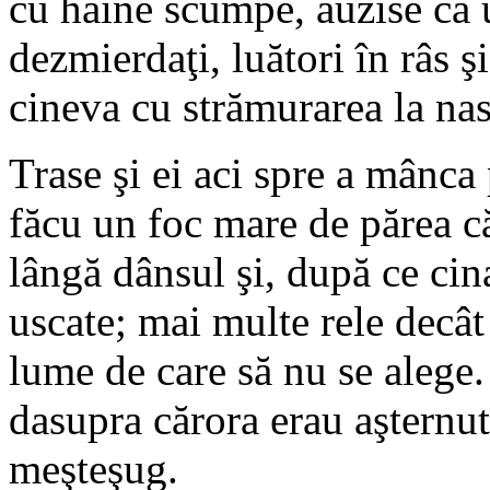
cu haine scumpe, auzise că u
dezmierdaţi, luători în râs ş
cineva cu strămurarea la nas,
Trase şi ei aci spre a mânca
făcu un foc mare de părea că
lângă dânsul şi, după ce cina
uscate; mai multe rele decâ
lume de care să nu se alege. 
dasupra cărora erau aşternut
meşteşug.