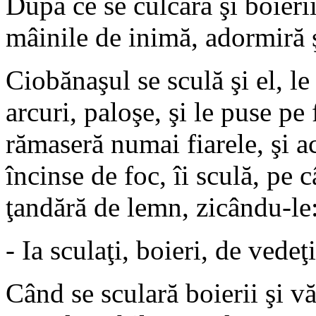
După ce se culcară şi boierii
mâinile de inimă, adormiră ş
Ciobănaşul se sculă şi el, le 
arcuri, paloşe, şi le puse pe
rămaseră numai fiarele, şi ac
încinse de foc, îi sculă, pe 
ţandără de lemn, zicându-le
- Ia sculaţi, boieri, de vedeţ
Când se sculară boierii şi vă