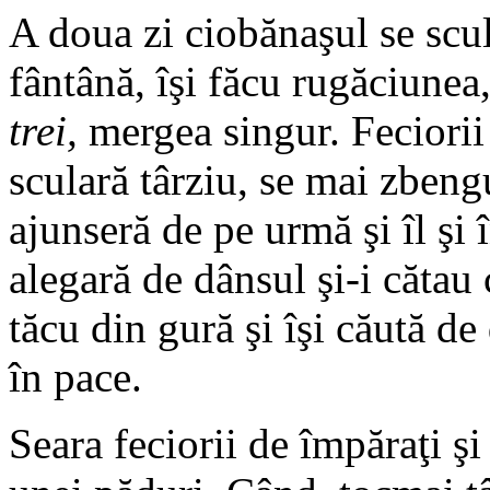
A doua zi ciobănaşul se sculă
fântână, îşi făcu rugăciunea
trei,
mergea singur. Feciorii 
sculară târziu, se mai zbengui
ajunseră de pe urmă şi îl şi 
alegară de dânsul şi-i cătau
tăcu din gură şi îşi căută de
în pace.
Seara feciorii de împăraţi 