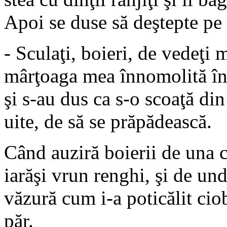
Apoi se duse să deştepte pe f
- Sculaţi, boieri, de vedeţi
mârţoaga mea înnomolită în 
şi s-au dus ca s-o scoaţă din
uite, de să se prăpădească.
Când auziră boierii de una ca
iarăşi vrun renghi, şi de und
văzură cum i-a poticălit cio
păr.