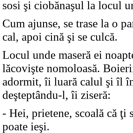
sosi şi ciobănaşul la locul 
Cum ajunse, se trase la o part
cal, apoi cină şi se culcă.
Locul unde maseră ei noapte
lăcovişte nomoloasă. Boieri
adormit, îi luară calul şi îl
deşteptându-l, îi ziseră:
- Hei, prietene, scoală că ţ
poate ieşi.