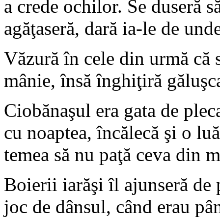
a crede ochilor. Se duseră s
agăţaseră, dară ia-le de unde
Văzură în cele din urmă că s
mânie, însă înghiţiră găluşc
Ciobănaşul era gata de pleca
cu noaptea, încălecă şi o luă
temea să nu paţă ceva din m
Boierii iarăşi îl ajunseră de
joc de dânsul, când erau pân 