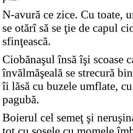
N-avură ce zice. Cu toate, u
se otărî să se ţie de capul ci
sfinţească.
Ciobănaşul însă îşi scoase c
învălmăşeală se strecură bini
îi lăsă cu buzele umflate, cu
pagubă.
Boierul cel semeţ şi neruşina
tot cu şoşele cu momele îmb