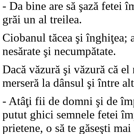
- Da bine are să şază fetei 
grăi un al treilea.
Ciobanul tăcea şi înghiţea; a
nesărate şi necumpătate.
Dacă văzură şi văzură că el 
merseră la dânsul şi între alt
- Atâţi fii de domni şi de îm
putut ghici semnele fetei î
prietene, o să te găseşti mai