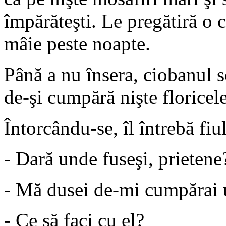
împărăteşti. Le pregătiră o 
mâie peste noapte.
Până a nu însera, ciobanul se
de-şi cumpără nişte floricel
Întorcându-se, îl întrebă fiu
- Dară unde fuseşi, prietene
- Mă dusei de-mi cumpărai u
- Ce să faci cu el?