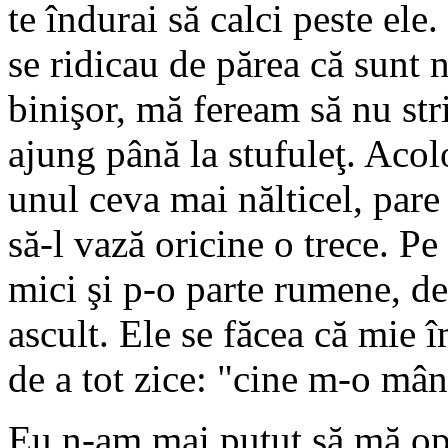
te îndurai să calci peste ele
se ridicau de părea că sunt n
binişor, mă feream să nu stri
ajung până la stufuleţ. Acol
unul ceva mai nălticel, pare 
să-l vază oricine o trece. Pe
mici şi p-o parte rumene, de 
ascult. Ele se făcea că mie 
de a tot zice: "cine m-o mâ
Eu n-am mai putut să mă opr