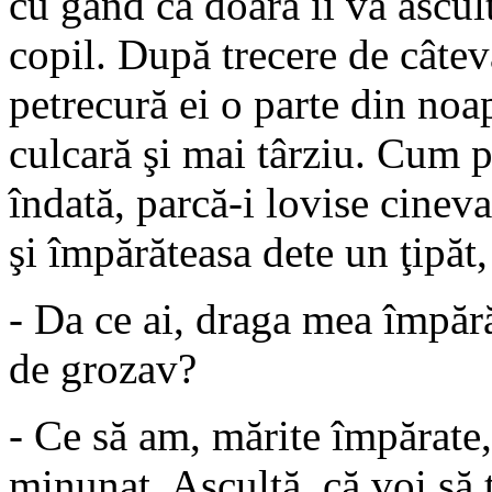
cu gând ca doară îi va ascul
copil. După trecere de câteva
petrecură ei o parte din noa
culcară şi mai târziu. Cum 
îndată, parcă-i lovise cine
şi împărăteasa dete un ţipăt
- Da ce ai, draga mea împără
de grozav?
- Ce să am, mărite împărate,
minunat. Ascultă, că voi să ţ