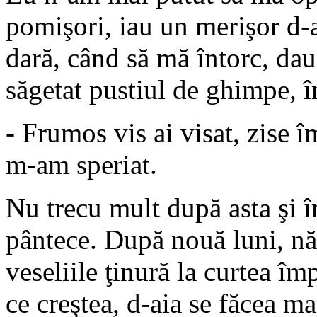
pomişori, iau un merişor d-a
dară, când să mă întorc, da
săgetat pustiul de ghimpe, î
- Frumos vis ai visat, zise îm
m-am speriat.
Nu trecu mult după asta şi î
pântece. După nouă luni, năs
veseliile ţinură la curtea îm
ce creştea, d-aia se făcea m