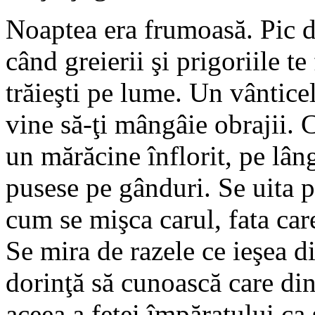
Noaptea era frumoasă. Pic d
când greierii şi prigoriile t
trăieşti pe lume. Un vânticel
vine să-ţi mângâie obrajii. 
un mărăcine înflorit, pe lâng
pusese pe gânduri. Se uita p
cum se mişca carul, fata car
Se mira de razele ce ieşea d
dorinţă să cunoască care din 
aceea a fetei împăratului ca 