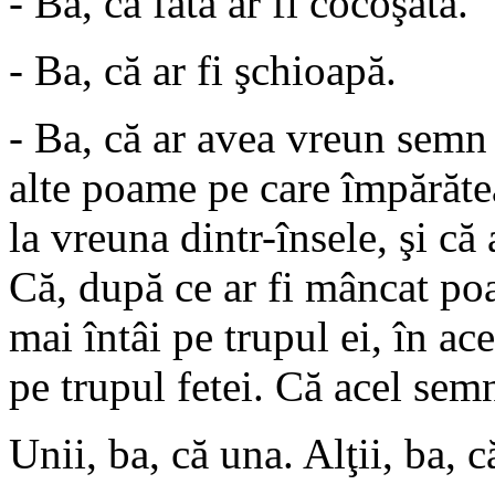
- Ba, că fata ar fi cocoşată.
- Ba, că ar fi şchioapă.
- Ba, că ar avea vreun semn 
alte poame pe care împărăteas
la vreuna dintr-însele, şi că 
Că, după ce ar fi mâncat po
mai întâi pe trupul ei, în a
pe trupul fetei. Că acel semn 
Unii, ba, că una. Alţii, ba, că