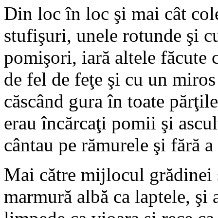
Din loc în loc şi mai cât col
stufişuri, unele rotunde şi cu
pomişori, iară altele făcute 
de fel de feţe şi cu un miro
căscând gura în toate părţil
erau încărcaţi pomii şi ascul
cântau pe rămurele şi fără a 
Mai către mijlocul grădinei 
marmură albă ca laptele, şi 