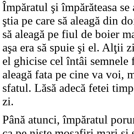
Împăratul şi împărăteasa se 
ştia pe care să aleagă din do
să aleagă pe fiul de boier ma
aşa era să spuie şi el. Alţii 
el ghicise cel întâi semnele 
aleagă fata pe cine va voi, 
sfatul. Lăsă adecă fetei tim
zi.
Până atunci, împăratul por
ca pe nişte mosafiri mari şi 