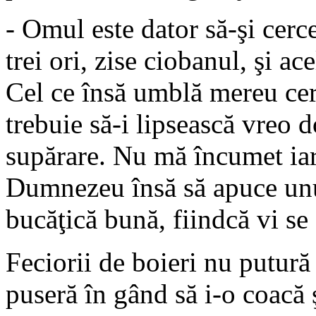
- Omul este dator să-şi cerc
trei ori, zise ciobanul, şi a
Cel ce însă umblă mereu cer
trebuie să-i lipsească vreo
supărare. Nu mă încumet iar
Dumnezeu însă să apuce unu
bucăţică bună, fiindcă vi se
Feciorii de boieri nu putură
puseră în gând să i-o coacă ş