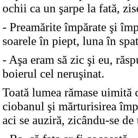
ochii ca un şarpe la fată, zis
- Preamărite împărate şi împ
soarele în piept, luna în spat
- Aşa eram să zic şi eu, răs
boierul cel neruşinat.
Toată lumea rămase uimită 
ciobanul şi mărturisirea împ
aci se auziră, zicându-se de u