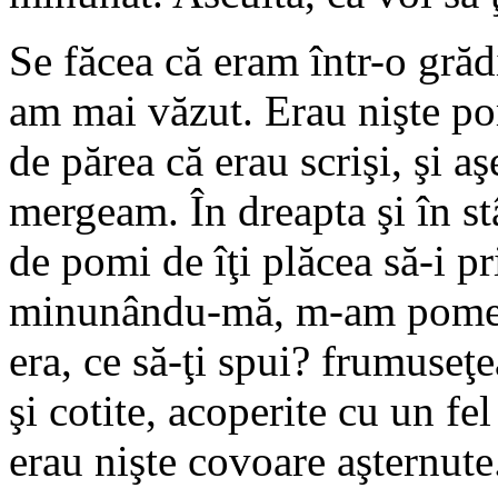
Se făcea că eram într-o gră
am mai văzut. Erau nişte pomi
de părea că erau scrişi, şi 
mergeam. În dreapta şi în st
de pomi de îţi plăcea să-i p
minunându-mă, m-am pomenit
era, ce să-ţi spui? frumuseţe
şi cotite, acoperite cu un fe
erau nişte covoare aşternute