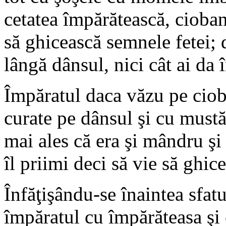
cetatea împărătească, ciobanu
să ghicească semnele fetei; 
lângă dânsul, nici cât ai da
Împăratul daca văzu pe cioban
curate pe dânsul şi cu mustăc
mai ales că era şi mândru şi s
îl priimi deci să vie să ghic
Înfăţişându-se înaintea sfatu
împăratul cu împărăteasa şi c