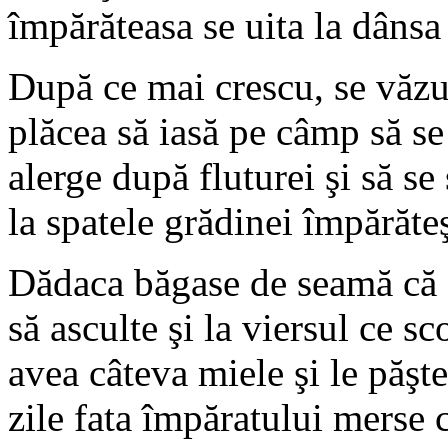
împărăteasa se uita la dânsa 
După ce mai crescu, se văzu c
plăcea să iasă pe câmp să se 
alerge după fluturei şi să se
la spatele grădinei împărăteş
Dădaca băgase de seamă că fe
să asculte şi la viersul ce s
avea câteva miele şi le păşt
zile fata împăratului merse 