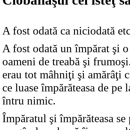
Ciobănaşul cel isteţ s
A fost odată ca niciodată etc
A fost odată un împărat şi 
oameni de treabă şi frumoşi
erau tot mâhniţi şi amărâţi c
ce luase împărăteasa de pe la
întru nimic.
Împăratul şi împărăteasa se 