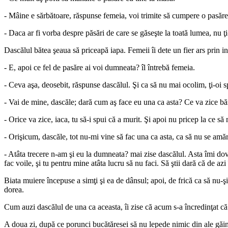
- Mâine e sărbătoare, răspunse femeia, voi trimite să cumpere o pasăre 
- Daca ar fi vorba despre păsări de care se găseşte la toată lumea, nu ţ
Dascălul bătea şeaua să priceapă iapa. Femeii îi dete un fier ars prin i
- E, apoi ce fel de pasăre ai voi dumneata? îl întrebă femeia.
- Ceva aşa, deosebit, răspunse dascălul. Şi ca să nu mai ocolim, ţi-oi s
- Vai de mine, dascăle; dară cum aş face eu una ca asta? Ce va zice b
- Orice va zice, iaca, tu să-i spui că a murit. Şi apoi nu pricep la ce să
- Orişicum, dascăle, tot nu-mi vine să fac una ca asta, ca să nu se am
- Atâta trecere n-am şi eu la dumneata? mai zise dascălul. Asta îmi dove
fac voile, şi tu pentru mine atâta lucru să nu faci. Să ştii dară că de a
Biata muiere începuse a simţi şi ea de dânsul; apoi, de frică ca să nu-
dorea.
Cum auzi dascălul de una ca aceasta, îi zise că acum s-a încredinţat că 
A doua zi, după ce porunci bucătăresei să nu lepede nimic din ale găinei,