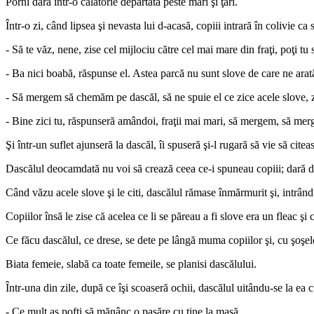
Porni dară într-o călătorie depărtată peste mări şi ţări.
Într-o zi, când lipsea şi nevasta lui d-acasă, copiii intrară în colivie c
- Să te văz, nene, zise cel mijlociu către cel mai mare din fraţi, poţi tu s
- Ba nici boabă, răspunse el. Astea parcă nu sunt slove de care ne arat
- Să mergem să chemăm pe dascăl, să ne spuie el ce zice acele slove, zi
- Bine zici tu, răspunseră amândoi, fraţii mai mari, să mergem, să me
Şi într-un suflet ajunseră la dascăl, îi spuseră şi-l rugară să vie să citea
Dascălul deocamdată nu voi să crează ceea ce-i spuneau copiii; dară dup
Când văzu acele slove şi le citi, dascălul rămase înmărmurit şi, intrându
Copiilor însă le zise că acelea ce li se păreau a fi slove era un fleac ş
Ce făcu dascălul, ce drese, se dete pe lângă muma copiilor şi, cu şoşele
Biata femeie, slabă ca toate femeile, se planisi dascălului.
Într-una din zile, după ce îşi scoaseră ochii, dascălul uitându-se la ea cu
- Ce mult aş pofti să mănânc o pasăre cu tine la masă.