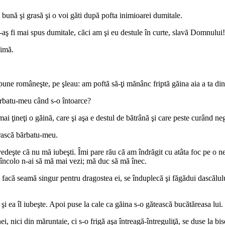
bună şi grasă şi o voi găti după pofta inimioarei dumitale.
i-aş fi mai spus dumitale, căci am şi eu destule în curte, slavă Domnului!
nimă.
pune româneşte, pe şleau: am poftă să-ţi mănânc friptă găina aia a ta din
ărbatu-meu când s-o întoarce?
 mai ţineţi o găină, care şi aşa e destul de bătrână şi care peste curând ne
ărască bărbatu-meu.
deşte că nu mă iubeşti. Îmi pare rău că am îndrăgit cu atâta foc pe o nesi
zi încolo n-ai să mă mai vezi; mă duc să mă înec.
şi facă seamă singur pentru dragostea ei, se înduplecă şi făgădui dascălu
şi ea îl iubeşte. Apoi puse la cale ca găina s-o gătească bucătăreasa lui.
 nici din măruntaie, ci s-o frigă aşa întreagă-întreguliţă, se duse la bis