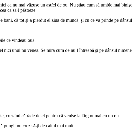
 nici ea nu mai văzuse un astfel de ou. Nu ştiau cum să umble mai binişo
icea ca să-l păstreze.
pe bani, că tot şi-a pierdut el ziua de muncă, şi cu ce va prinde pe dânsul 
eile ce vindeau ouă.
 nici unul nu venea. Se mira cum de nu-l întreabă şi pe dânsul nimenea 
parte, crezând că râde de el pentru că venise la târg numai cu un ou.
uă pungi: nu crez să-ţi dea altul mai mult.