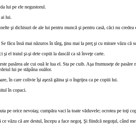
 da lui pe ele negustorul.
ai lui.
lte şi dichisuri de ale lui pentru muncă şi pentru casă, căci nu credea că
 Se făcu însă mai năzuros în târg, ţinu mai la preţ şi cu mirare văzu că 
i el traiul şi-şi dete copiii la dascăl ca să înveţe carte.
ste pasărea ale cui ouă le lua el. Sta pe cuib. Aşa frumuseţe de pasăre nu
deiul lui pe stăpâna ouălor.
e, în care colivie îşi aşeză găina şi o îngrijea ca pe copiii lui.
itul în copaci.
Ajuta pe orice nevoiaş; cumpăra vaci la toate văduvele; ocrotea pe toţi cop
 ce văzu că are destul, începu a face negoţ. Şi fiindcă negoţul, când mer