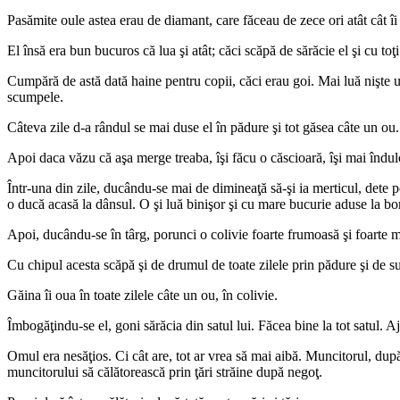
Pasămite oule astea erau de diamant, care făceau de zece ori atât cât îi
El însă era bun bucuros că lua şi atât; căci scăpă de sărăcie el şi cu toţi 
Cumpără de astă dată haine pentru copii, căci erau goi. Mai luă nişte une
scumpele.
Câteva zile d-a rândul se mai duse el în pădure şi tot găsea câte un ou.
Apoi daca văzu că aşa merge treaba, îşi făcu o căscioară, îşi mai îndulci ş
Într-una din zile, ducându-se mai de dimineaţă să-şi ia merticul, dete pe
o ducă acasă la dânsul. O şi luă binişor şi cu mare bucurie aduse la bor
Apoi, ducându-se în târg, porunci o colivie foarte frumoasă şi foarte mar
Cu chipul acesta scăpă şi de drumul de toate zilele prin pădure şi de su
Găina îi oua în toate zilele câte un ou, în colivie.
Îmbogăţindu-se el, goni sărăcia din satul lui. Făcea bine la tot satul. 
Omul era nesăţios. Ci cât are, tot ar vrea să mai aibă. Muncitorul, după
muncitorului să călătorească prin ţări străine după negoţ.