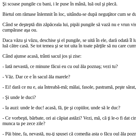
Şi scoase pungile cu bani, i le puse în mână, luă oul şi plecă.
Bietul om rămase înlemnit în loc, uitându-se după neguţător cum se du
Când se deşteptă din zăpăceala lui, pipăi pungile să vază nu e vrun vis
cumpărase aşa ou.
Daca văzu şi văzu, deschise şi el pungile, se uită în ele, dară odată îl
luă către casă. Se tot temea şi se tot uita în toate părţile să nu care cu
Când ajunse acasă, trânti sacul jos şi zise:
- Iată nevastă, ce minune făcui eu cu oul ăla poznaş; vezi tu?
- Văz. Dar ce e în sacul ăla marele?
- Ei! dară ce nu e, aia întreabă-mă; mălai, fasole, pastramă, peşte sărat,
- Şi unde le duci?
- Ia auzi: unde le duc! acasă, fă, ţie şi copiilor, unde să le duc?
- Ce vorbeşti, bărbate, ori ai căpiat astăzi? Vezi, mă, că ţi le-o fi dat c
munca ta pe zece zile?
- Păi bine, fa, nevastă, nu-ţi spusei că comedia asta o făcu oul ăla pozn