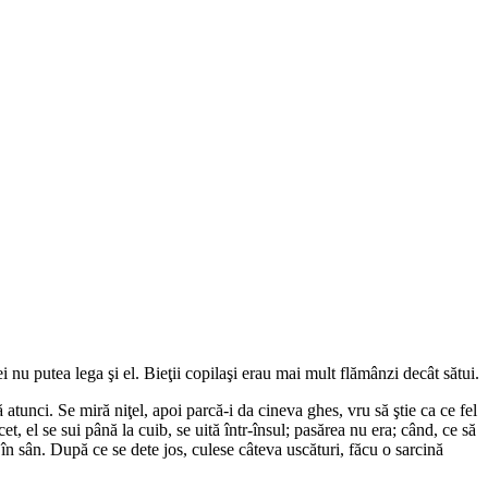
i nu putea lega şi el. Bieţii copilaşi erau mai mult flămânzi decât sătui.
tunci. Se miră niţel, apoi parcă-i da cineva ghes, vru să ştie ca ce fel
et, el se sui până la cuib, se uită într-însul; pasărea nu era; când, ce să
 în sân. După ce se dete jos, culese câteva uscături, făcu o sarcină