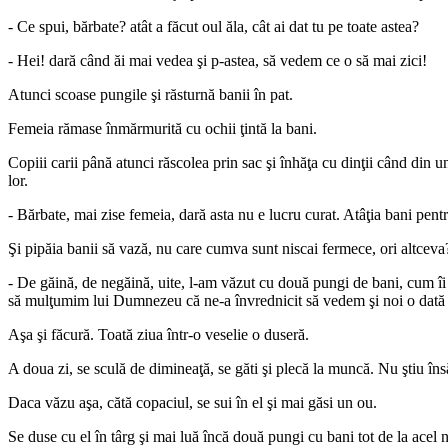
- Ce spui, bărbate? atât a făcut oul ăla, cât ai dat tu pe toate astea?
- Hei! dară când ăi mai vedea şi p-astea, să vedem ce o să mai zici!
Atunci scoase pungile şi răsturnă banii în pat.
Femeia rămase înmărmurită cu ochii ţintă la bani.
Copiii carii până atunci răscolea prin sac şi înhăţa cu dinţii când din u
lor.
- Bărbate, mai zise femeia, dară asta nu e lucru curat. Atâţia bani pent
Şi pipăia banii să vază, nu care cumva sunt niscai fermece, ori altceva
- De găină, de negăină, uite, l-am văzut cu două pungi de bani, cum îi v
să mulţumim lui Dumnezeu că ne-a învrednicit să vedem şi noi o dată c
Aşa şi făcură. Toată ziua într-o veselie o duseră.
A doua zi, se sculă de dimineaţă, se găti şi plecă la muncă. Nu ştiu în
Daca văzu aşa, cătă copaciul, se sui în el şi mai găsi un ou.
Se duse cu el în târg şi mai luă încă două pungi cu bani tot de la acel 