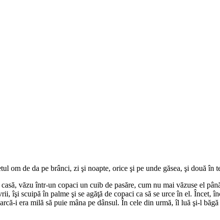
tul om de da pe brânci, zi şi noapte, orice şi pe unde găsea, şi două în te
casă, văzu într-un copaci un cuib de pasăre, cum nu mai văzuse el până a
ii, îşi scuipă în palme şi se agăţă de copaci ca să se urce în el. Încet, înc
arcă-i era milă să puie mâna pe dânsul. În cele din urmă, îl luă şi-l băgă