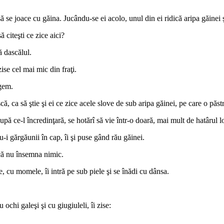
a să se joace cu găina. Jucându-se ei acolo, unul din ei ridică aripa găinei 
ă citeşti ce zice aici?
ă dascălul.
se cel mai mic din fraţi.
rgem.
scă, ca să ştie şi ei ce zice acele slove de sub aripa găinei, pe care o păstr
ă ce-l încredinţară, se hotărî să vie într-o doară, mai mult de hatârul lo
-i gărgăunii în cap, îi şi puse gând rău găinei.
i că nu însemna nimic.
, cu momele, îi intră pe sub piele şi se înădi cu dânsa.
 ochi galeşi şi cu giugiuleli, îi zise: