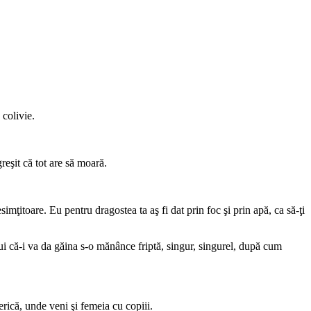
 colivie.
greşit că tot are să moară.
mţitoare. Eu pentru dragostea ta aş fi dat prin foc şi prin apă, ca să-ţi
lui că-i va da găina s-o mănânce friptă, singur, singurel, după cum
erică, unde veni şi femeia cu copiii.