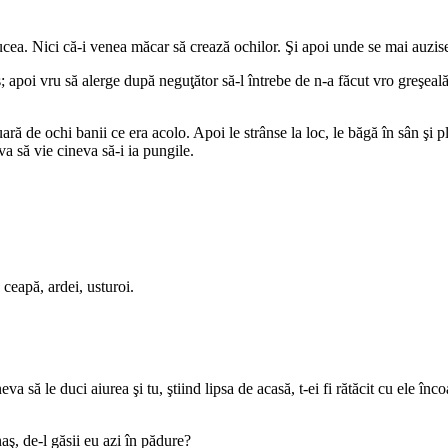
cea. Nici că-i venea măcar să crează ochilor. Şi apoi unde se mai auzis
; apoi vru să alerge după neguţător să-l întrebe de n-a făcut vro greşeal
 luară de ochi banii ce era acolo. Apoi le strânse la loc, le băgă în sân ş
mva să vie cineva să-i ia pungile.
 ceapă, ardei, usturoi.
ineva să le duci aiurea şi tu, ştiind lipsa de acasă, t-ei fi rătăcit cu ele
aş, de-l găsii eu azi în pădure?