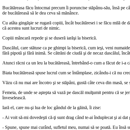
Bucătăreasa făcu întocmai precum îi poruncise stăpânu-său, însă pe când 
de bucătăreasă să le dea ceva să mănânce.
Cu atâta gingăşie se rugară copiii, încât bucătăresei i se făcu milă de d
că acestea sunt lucruri de nimic.
Copiii mâncară repede şi se duseră iarăşi la biserică.
Dascălul, care stătuse ca pe ghimpi la biserică, cum ieşi, veni numaid
fără pipotă şi fără inimă. Se cătrăni de ciudă şi de necaz dascălul, încâ
Atunci răcni ca un leu la bucătăreasă, întrebând-o cum a făcut de i-a c
Biata bucătăreasă spuse lucrul cum se întâmplase, zicându-i că nu cred
Văzu că nu mai are încotro şi se stăpâni, gustă câte ceva din masă, se s
Femeia, de unde se aştepta să vază pe dascăl mulţumit pentru că se jertf
înveselească.
Iară el, care nu-şi lua de loc gândul de la găină, îi zise:
- Ai voit să-mi dovedeşti că-ţi sunt drag când te-ai înduplecat şi ai dat
- Spune, spune mai curând, sufletul meu, numai să se poată. Eu însă su