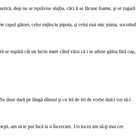
rică, deşi nu se isprăvise slujba, căci li se făcuse foame, şi se rugară
ete capul găinei, celui mijlociu pipota, şi celui mai mic inima, socotind
ră se supără cât un lucru mare când văzu că i se aduse găina fără cap,
Se duse dară pe lângă dânsul şi cu fel de fel de vorbe dulci voi să-l
beşti, am să te pui încă la o încercare. Un lucru am să-ţi mai cer.