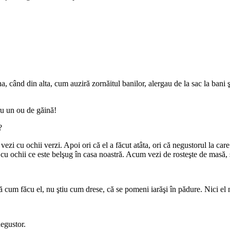
na, când din alta, cum auziră zornăitul banilor, alergau de la sac la bani 
ru un ou de găină!
?
ezi cu ochii verzi. Apoi ori că el a făcut atâta, ori că negustorul la car
u ochii ce este belşug în casa noastră. Acum vezi de rosteşte de masă,
să cum făcu el, nu ştiu cum drese, că se pomeni iarăşi în pădure. Nici el
negustor.