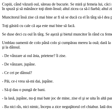
Copiii, când văzură oul, săreau de bucurie. Se miră şi femeia lui, căci
în spuză şi să mănânce toţi dintr-însul; altul zicea ca să-l fiarbă; altul z
Muncitorul însă zise că mai bine ar fi să se ducă cu el în târg să-l dea 
Toţi găsiră cu cale că aşa este mai bine să facă.
Se duse deci cu oul în târg. Se aşeză şi bietul muncitor în rând cu fem
Umblau oamenii de colo până colo şi cumpărau mereu la ouă; dară la el
şi la dânsul.
- De vânzare ai oul ăsta, prietene? îi zise.
- De vânzare, jupâne.
- Ce cei pe dânsul?
- Păi, ce-i vrea să-mi dai, jupâne.
- Să-ţi dau o pungă de bani.
- Ia lasă, jupâne, nu-ţi mai bate joc de mine, zise el şi se uita în altă 
- Ba nici râs, nici nimic, începu a zice neguţătorul cel chiabur. Iată do