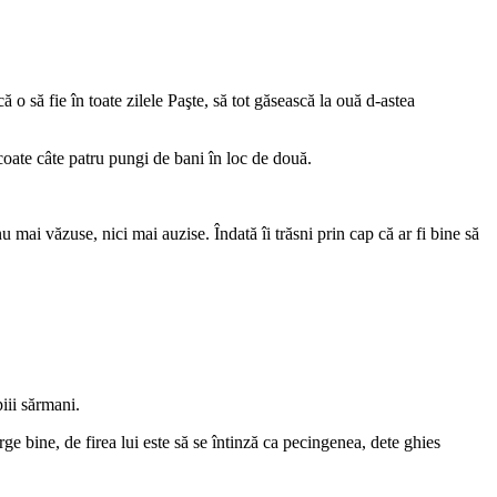
 o să fie în toate zilele Paşte, să tot găsească la ouă d-astea
scoate câte patru pungi de bani în loc de două.
 mai văzuse, nici mai auzise. Îndată îi trăsni prin cap că ar fi bine să
iii sărmani.
ge bine, de firea lui este să se întinză ca pecingenea, dete ghies