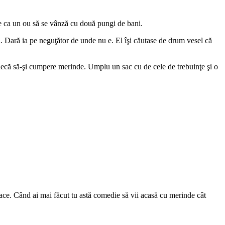
e ca un ou să se vânză cu două pungi de bani.
ă. Dară ia pe neguţător de unde nu e. El îşi căutase de drum vesel că
i plecă să-şi cumpere merinde. Umplu un sac cu de cele de trebuinţe şi o
 încoace. Când ai mai făcut tu astă comedie să vii acasă cu merinde cât