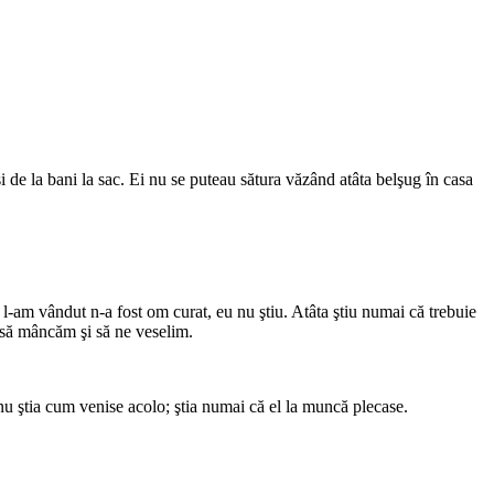
şi de la bani la sac. Ei nu se puteau sătura văzând atâta belşug în casa
e l-am vândut n-a fost om curat, eu nu ştiu. Atâta ştiu numai că trebuie
 să mâncăm şi să ne veselim.
 nu ştia cum venise acolo; ştia numai că el la muncă plecase.