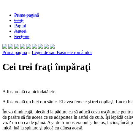
Prima pagină
Cărţi
Pagini
Autori
Secţiuni
Prima pagină
»
Legende sau Basmele românilor
Cei trei fraţi împăraţi
A fost odată ca niciodată etc.
A fost odată un biet om sărac. El avea femeie şi trei copilaşi. Lucra bie
Într-o dimineaţă, plecând la pădure ca să aducă ceva uscăturele pentru 
de pasăre să fie aceea ce se adăpostea în astfel de cuib. Îşi lepădă calevr
vaz? un ou ca de găină. Aşa de frumos era oul şi lucios, lucios, încât p
mică, luă la spinare şi plecă cu dânsa acasă.