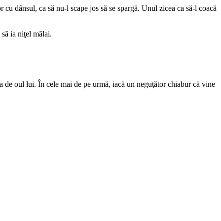
r cu dânsul, ca să nu-l scape jos să se spargă. Unul zicea ca să-l coacă
să ia niţel mălai.
de oul lui. În cele mai de pe urmă, iacă un neguţător chiabur că vine