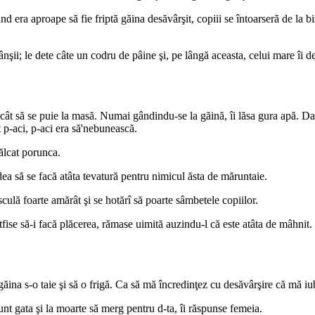
era aproape să fie friptă găina desăvârşit, copiii se întoarseră de la bise
ânşii; le dete câte un codru de pâine şi, pe lângă aceasta, celui mare îi d
ecât să se puie la masă. Numai gândindu-se la găină, îi lăsa gura apă. Da
t p-aci, p-aci era să'nebunească.
ălcat porunca.
ea să se facă atâta tevatură pentru nimicul ăsta de măruntaie.
culă foarte amărât şi se hotărî să poarte sâmbetele copiilor.
ise să-i facă plăcerea, rămase uimită auzindu-l că este atâta de mâhnit. 
 găina s-o taie şi să o frigă. Ca să mă încredinţez cu desăvârşire că mă iu
nt gata şi la moarte să merg pentru d-ta, îi răspunse femeia.