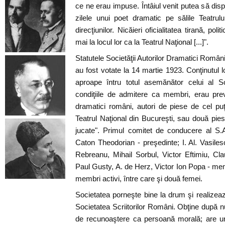
ce ne erau impuse. Întâiul venit putea să dis
zilele unui poet dramatic pe sălile Teatrul
direcţiunilor. Nicăieri oficialitatea tirană, po
mai la locul lor ca la Teatrul Naţional [...]".
Statutele Societăţii Autorilor Dramatici Român
au fost votate la 14 martie 1923. Conţinutul l
aproape întru totul asemănător celui al Soc
condiţiile de admitere ca membri, erau prev
dramatici români, autori de piese de cel puţi
Teatrul Naţional din Bucureşti, sau două pi
jucate". Primul comitet de conducere al S.
Caton Theodorian - preşedinte; I. Al. Vasiles
Rebreanu, Mihail Sorbul, Victor Eftimiu, Cl
Paul Gusty, A. de Herz, Victor Ion Popa - memb
membri activi, între care şi două femei.
Societatea porneşte bine la drum şi realizeaz
Societatea Scriitorilor Români. Obţine după nu
de recunoaştere ca persoană morală; are un