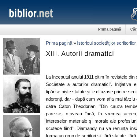
Prima pagină
Căr
Prima pagină
»
Istoricul societăţilor scriitorilo
XIII. Autorii dramatici
La începutul anului 1911 citim în revistele din
Societate a autorilor dramatici". Iniţiativ
tipărise nişte statute şi le difuzase printre scrii
aderenţi, dar - după cum vom afla mai târziu d
către Caton Theodorian: "Din cauza tembeli
pare-se, n-aveau încă, în vremea aceea,
intereselor materiale şi morale ale profesiuni
scutece fiind". Diamandy nu va renunţa însă
forma un grup de scriitori şi, fără statute, făr