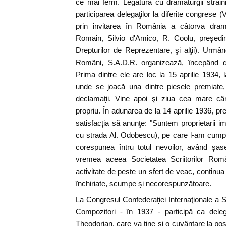
ce mai ferm. Legătura cu dramaturgii străin
participarea delegaţilor la diferite congrese 
prin invitarea în România a câtorva dram
Romain, Silvio d'Amico, R. Coolu, preşedint
Drepturilor de Reprezentare, şi alţii). Urmând
Români, S.A.D.R. organizează, începând din
Prima dintre ele are loc la 15 aprilie 1934
unde se joacă una dintre piesele premiate,
declamaţii. Vine apoi şi ziua cea mare câ
propriu. În adunarea de la 14 aprilie 1936, p
satisfacţia să anunţe: "Suntem proprietarii im
cu strada Al. Odobescu), pe care l-am cumpă
corespunea întru totul nevoilor, având şa
vremea aceea Societatea Scriitorilor Ro
activitate de peste un sfert de veac, continua
închiriate, scumpe şi necorespunzătoare.
La Congresul Confederaţiei Internaţionale a So
Compozitori - în 1937 - participă ca dele
Theodorian, care va ţine şi o cuvântare la pos