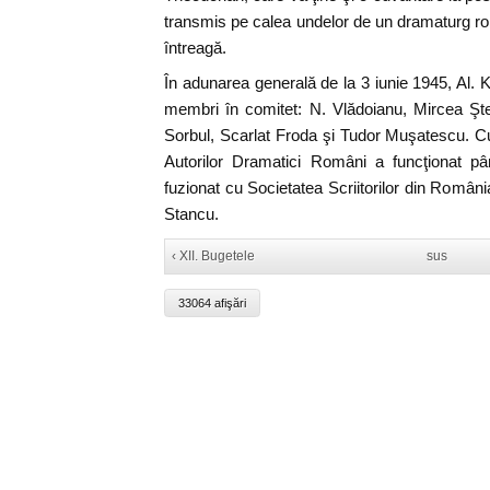
transmis pe calea undelor de un dramaturg r
întreagă.
În adunarea generală de la 3 iunie 1945, Al. K
membri în comitet: N. Vlădoianu, Mircea Şte
Sorbul, Scarlat Froda şi Tudor Muşatescu. 
Autorilor Dramatici Români a funcţionat p
fuzionat cu Societatea Scriitorilor din Români
Stancu.
‹ XII. Bugetele
sus
33064 afişări