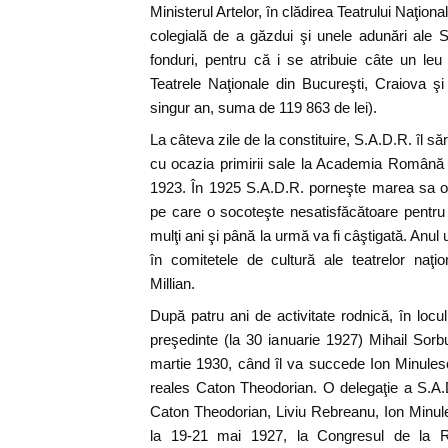
Ministerul Artelor, în clădirea Teatrului Naţion
colegială de a găzdui şi unele adunări ale So
fonduri, pentru că i se atribuie câte un leu 
Teatrele Naţionale din Bucureşti, Craiova şi
singur an, suma de 119 863 de lei).
La câteva zile de la constituire, S.A.D.R. îl s
cu ocazia primirii sale la Academia Română 
1923. În 1925 S.A.D.R. porneşte marea sa ofe
pe care o socoteşte nesatisfăcătoare pentru 
mulţi ani şi până la urmă va fi câştigată. Anul
în comitetele de cultură ale teatrelor naţi
Millian.
După patru ani de activitate rodnică, în locu
preşedinte (la 30 ianuarie 1927) Mihail Sor
martie 1930, când îl va succede Ion Minule
reales Caton Theodorian. O delegaţie a S.A.D
Caton Theodorian, Liviu Rebreanu, Ion Minule
la 19-21 mai 1927, la Congresul de la Ro