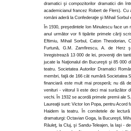
dramatici şi compozitorilor dramatici din înt
academicianul francez Robert de Flers). Cu a
români aderă la Confederaţie şi Mihail Sorbul 
În 1930, preşedintele Ion Minulescu face un r
anul următor vor fi tipărite primele cărţi scr
Eftimiu, Mihail Sorbul, Caton Theodorian, 
Furtună, G.M. Zamfirescu, A. de Herz şi
înregistrează 13 000 de lei, proveniţi din ta
jucate la Naţionalul din Bucureşti şi 85 000 de
teatru. Societatea Autorilor Dramatici Rom
membri, faţă de 166 cât numără Societatea Scr
financiară este mult mai prosperă; nu dă defi
venituri - viitorul îi este deci mai surâzător
vechi. În 1932 se acordă primele premii ale S.
Laureaţii sunt: Victor Ion Popa, pentru Acord f
Haidem la teatru. În comitetele de lectură
dramaturgi: Octavian Goga, la Bucureşti, Miha
Râuleţ, la Cluj, şi Sandu-Teleajen, la Iaşi - 