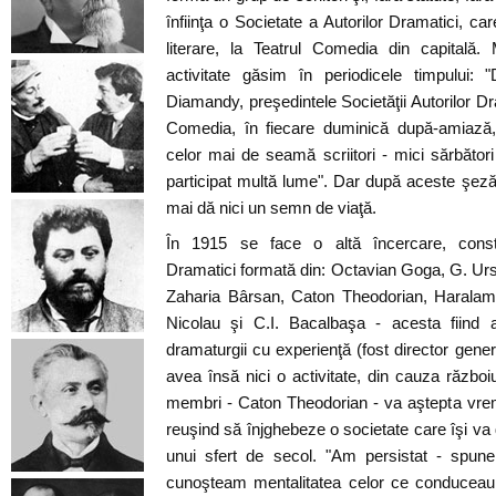
înfiinţa o Societate a Autorilor Dramatici, c
literare, la Teatrul Comedia din capitală. 
activitate găsim în periodicele timpului: 
Diamandy, preşedintele Societăţii Autorilor Dr
Comedia, în fiecare duminică după-amiază, 
celor mai de seamă scriitori - mici sărbători 
participat multă lume". Dar după aceste şezăt
mai dă nici un semn de viaţă.
În 1915 se face o altă încercare, constit
Dramatici formată din: Octavian Goga, G. Ursa
Zaharia Bârsan, Caton Theodorian, Haralam
Nicolau şi C.I. Bacalbaşa - acesta fiind a
dramaturgii cu experienţă (fost director gener
avea însă nici o activitate, din cauza război
membri - Caton Theodorian - va aştepta vremu
reuşind să înjghebeze o societate care îşi va 
unui sfert de secol. "Am persistat - spun
cunoşteam mentalitatea celor ce conduceau 