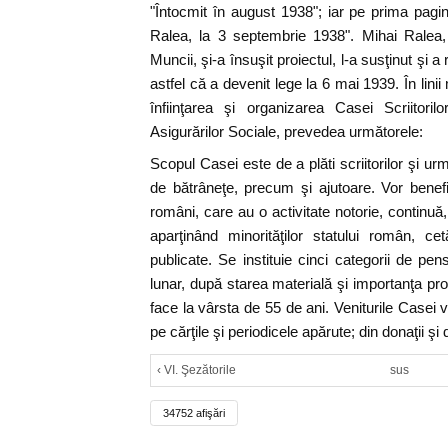
"Întocmit în august 1938"; iar pe prima pagi
Ralea, la 3 septembrie 1938". Mihai Ralea,
Muncii, şi-a însuşit proiectul, l-a susţinut şi a
astfel că a devenit lege la 6 mai 1939. În lini
înfiinţarea şi organizarea Casei Scriitor
Asigurărilor Sociale, prevedea următorele:
Scopul Casei este de a plăti scriitorilor şi urma
de bătrâneţe, precum şi ajutoare. Vor benefici
români, care au o activitate notorie, continuă,
aparţinând minorităţilor statului român, c
publicate. Se instituie cinci categorii de pen
lunar, după starea materială şi importanţa pro
face la vârsta de 55 de ani. Veniturile Casei 
pe cărţile şi periodicele apărute; din donaţii şi 
‹ VI. Şezătorile
sus
34752 afişări