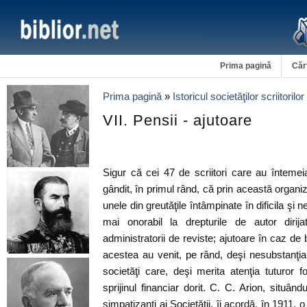
Prima pagină
Căr
Prima pagină
»
Istoricul societăţilor scriitorilo
VII. Pensii - ajutoare
Sigur că cei 47 de scriitori care au înteme
gândit, în primul rând, că prin această organi
unele din greutăţile întâmpinate în dificila şi
mai onorabil la drepturile de autor dirij
administratorii de reviste; ajutoare în caz de
acestea au venit, pe rând, deşi nesubstanţial
societăţi care, deşi merita atenţia tuturor f
sprijinul financiar dorit. C. C. Arion, situând
simpatizanţi ai Societăţii, îi acordă, în 1911,