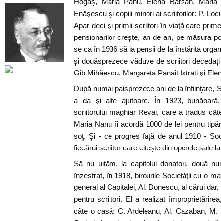
Hogaş, Maria Panu, Elena Bârsan, Maria 
Enăşescu şi copiii minori ai scriitorilor: P. 
Apar deci şi primii scriitori în viaţă care pri
pensionarilor creşte, an de an, pe măsura posi
se ca în 1936 să ia pensii de la înstărita organiz
şi douăsprezece văduve de scriitori decedaţi 
Gib Mihăescu, Margareta Panait Istrati şi Elen
După numai paisprezece ani de la înfiinţare, S
a da şi alte ajutoare. În 1923, bunăoară,
scriitorului maghiar Revai, care a tradus cât
Maria Nanu îi acordă 1000 de lei pentru tipăr
soţ. Şi - ce progres faţă de anul 1910 - Soc
fiecărui scriitor care citeşte din operele sale l
Să nu uităm, la capitolul donatori, două n
înzestrat, în 1918, birourile Societăţii cu o ma
general al Capitalei, Al. Donescu, al cărui dar
pentru scriitori. El a realizat împroprietărirea,
câte o casă: C. Ardeleanu, Al. Cazaban, M. 