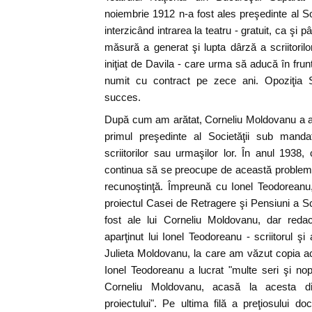
noiembrie 1912 n-a fost ales preşedinte al Soc
interzicând intrarea la teatru - gratuit, ca şi p
măsură a generat şi lupta dârză a scriitorilo
iniţiat de Davila - care urma să aducă în frun
numit cu contract pe zece ani. Opoziţia S
succes.
După cum am arătat, Corneliu Moldovanu a avut
primul preşedinte al Societăţii sub manda
scriitorilor sau urmaşilor lor. În anul 1938
continua să se preocupe de această problemă
recunoştinţă. Împreună cu Ionel Teodoreanu,
proiectul Casei de Retragere şi Pensiuni a Scrii
fost ale lui Corneliu Moldovanu, dar redac
aparţinut lui Ionel Teodoreanu - scriitorul 
Julieta Moldovanu, la care am văzut copia ac
Ionel Teodoreanu a lucrat "multe seri şi nopţ
Corneliu Moldovanu, acasă la acesta di
proiectului". Pe ultima filă a preţiosului 