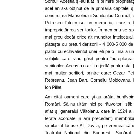
Sorbul. Aceştia şi-au luat în primire proprietă
acel an s-a obţinut de la primăria capitalei şi
construirea Mausoleului Scriitorilor. Cu mulţi
Petrescu întocmise un memoriu, care a fot 
împroprietărirea scriitorilor. În memoriu se spu
mai greu decât orice alt muncitor intelectua
plăteşte cu preţuri derizorii - 4 000-5 000 d
plătită cu echivalentul unei lefi pe o lună a un
soluţiile care s-au găsit pentru îndreptarea l
scriitorilor. Aceasta n-ar fi o jertfă pentru sta
mai multor scriitori, printre care: Cezar P
Rebreanu, Jean Bart, Corneliu Moldovanu, 
Ion Pillat.
Am citat oameni care şi-au arătat bunăvoinţ
Români. Să nu uităm nici pe răuvoitorii săi; 
aflat şi generalul Văitoianu, care în 1924 
ferată acordate în anii precedenţi membrilor
similar, îl făcuse Al. Davila, pe vremea când
Teatrului Naţional din Bucureşti. Supăra