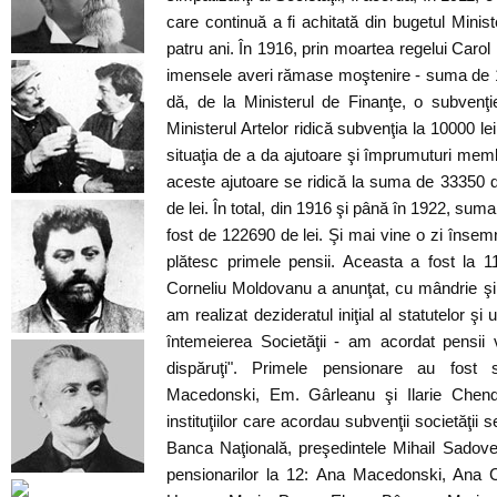
care continuă a fi achitată din bugetul Minister
patru ani. În 1916, prin moartea regelui Carol I
imensele averi rămase moştenire - suma de 1
dă, de la Ministerul de Finanţe, o subvenţi
Ministerul Artelor ridică subvenţia la 10000 lei
situaţia de a da ajutoare şi împrumuturi memb
aceste ajutoare se ridică la suma de 33350 de
de lei. În total, din 1916 şi până în 1922, suma
fost de 122690 de lei. Şi mai vine o zi însemn
plătesc primele pensii. Aceasta a fost la 1
Corneliu Moldovanu a anunţat, cu mândrie şi 
am realizat dezideratul iniţial al statutelor şi 
întemeierea Societăţii - am acordat pensii vă
dispăruţi". Primele pensionare au fost soţ
Macedonski, Em. Gârleanu şi Ilarie Chendi
instituţiilor care acordau subvenţii societăţii s
Banca Naţională, preşedintele Mihail Sadov
pensionarilor la 12: Ana Macedonski, Ana 