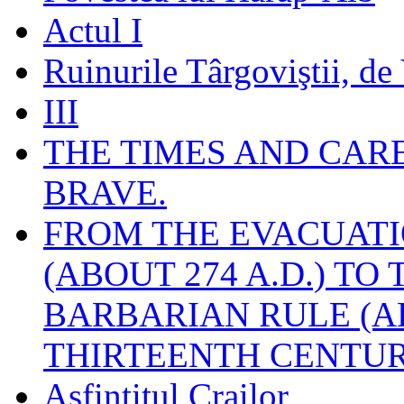
Actul I
Ruinurile Târgoviştii, de
III
THE TIMES AND CAR
BRAVE.
FROM THE EVACUATI
(ABOUT 274 A.D.) TO
BARBARIAN RULE (A
THIRTEENTH CENTUR
Asfinţitul Crailor