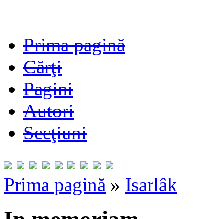
Prima pagină
Cărţi
Pagini
Autori
Secţiuni
Prima pagină
»
Isarlâk