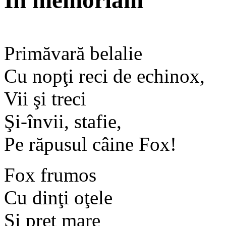
In memoriam
Primăvară belalie
Cu nopţi reci de echinox,
Vii şi treci
Şi-învii, stafie,
Pe răpusul câine Fox!
Fox frumos
Cu dinţi oţele
Şi preţ mare