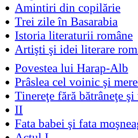
Amintiri din copilărie
Trei zile în Basarabia
Istoria literaturii române
Artişti şi idei literare ro
Povestea lui Harap-Alb
Prâslea cel voinic şi mere
Tinereţe fără bătrâneţe şi
II
Fata babei şi fata moşnea
Actul I