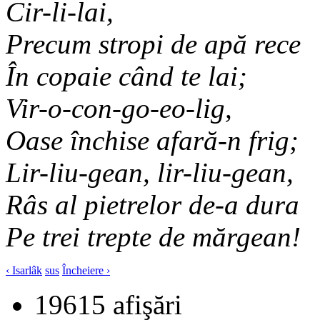
Cir-li-lai,
Precum stropi de apă rece
În copaie când te lai;
Vir-o-con-go-eo-lig,
Oase închise afară-n frig;
Lir-liu-gean, lir-liu-gean,
Râs al pietrelor de-a dura
Pe trei trepte de mărgean!
‹ Isarlâk
sus
Încheiere ›
19615 afişări