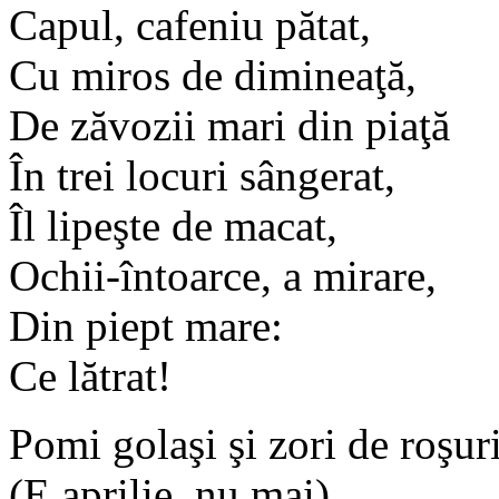
Capul, cafeniu pătat,
Cu miros de dimineaţă,
De zăvozii mari din piaţă
În trei locuri sângerat,
Îl lipeşte de macat,
Ochii-întoarce, a mirare,
Din piept mare:
Ce lătrat!
Pomi golaşi şi zori de roşur
(E aprilie, nu mai)