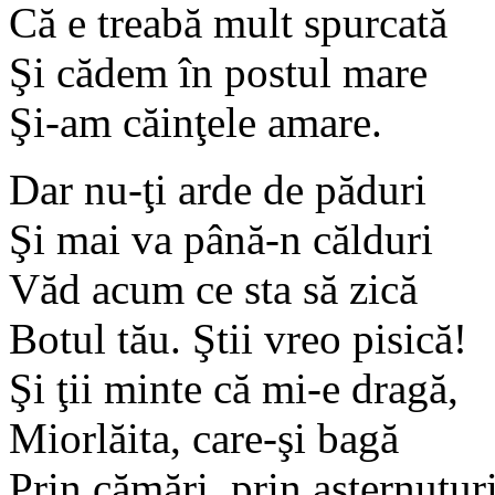
Că e treabă mult spurcată
Şi cădem în postul mare
Şi-am căinţele amare.
Dar nu-ţi arde de păduri
Şi mai va până-n călduri
Văd acum ce sta să zică
Botul tău. Ştii vreo pisică!
Şi ţii minte că mi-e dragă,
Miorlăita, care-şi bagă
Prin cămări, prin aşternuturi