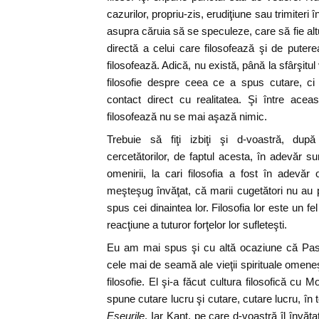
cazurilor, propriu-zis, erudiţiune sau trimiteri 
asupra căruia să se speculeze, care să fie al
directă a celui care filosofează şi de putere
filosofează. Adică, nu există, până la sfârşitul
filosofie despre ceea ce a spus cutare, ci e
contact direct cu realitatea. Şi între aceas
filosofează nu se mai aşază nimic.
Trebuie să fiţi izbiţi şi d-voastră, dup
cercetătorilor, de faptul acesta, în adevăr su
omenirii, la cari filosofia a fost în adevă
meşteşug învăţat, că marii cugetători nu au
spus cei dinaintea lor. Filosofia lor este un fe
reacţiune a tuturor forţelor lor sufleteşti.
Eu am mai spus şi cu altă ocaziune că Pasca
cele mai de seamă ale vieţii spirituale omeneş
filosofie. El şi-a făcut cultura filosofică cu
spune cutare lucru şi cutare, cutare lucru, în t
Eseurile
. Iar Kant, pe care d-voastră îl învăţa