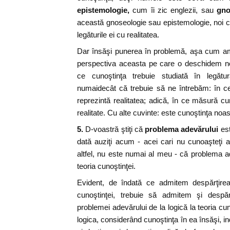
epistemologie,
cum îi zic englezii, sau
gno
această gnoseologie sau epistemologie, noi 
legăturile ei cu realitatea.
Dar însăşi punerea în problemă, aşa cum am
perspectiva aceasta pe care o deschidem no
ce cunoştinţa trebuie studiată în legătur
numaidecât că trebuie să ne întrebăm: în c
reprezintă realitatea; adică, în ce măsură 
realitate. Cu alte cuvinte: este cunoştinţa no
5.
D-voastră ştiţi că
problema adevărului
es
dată auziţi acum - acei cari nu cunoaşteţi 
altfel, nu este numai al meu - că problema ade
teoria cunoştinţei.
Evident, de îndată ce admitem despărţirea 
cunoştinţei, trebuie să admitem şi despă
problemei adevărului de la logică la teoria cu
logica, considerând cunoştinţa în ea însăşi, i