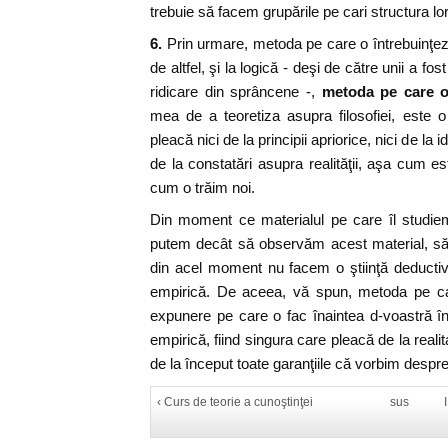
trebuie să facem grupările pe cari structura lo
6.
Prin urmare, metoda pe care o întrebuinţez 
de altfel, şi la logică - deşi de către unii a fo
ridicare din sprâncene -,
metoda pe care o
mea de a teoretiza asupra filosofiei, este 
pleacă nici de la principii apriorice, nici de la
de la constatări asupra realităţii, aşa cum es
cum o trăim noi.
Din moment ce materialul pe care îl studie
putem decât să observăm acest material, să-
din acel moment nu facem o ştiinţă deductiv
empirică. De aceea, vă spun, metoda pe car
expunere pe care o fac înaintea d-voastră î
empirică,
fiind singura care pleacă de la reali
de la început toate garanţiile că vorbim despre
‹ Curs de teorie a cunoştinţei
sus