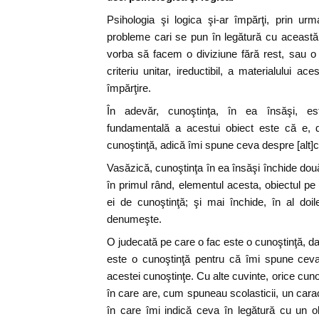
Psihologia şi logica şi-ar împărţi, prin ur
probleme cari se pun în legătură cu această 
vorba să facem o diviziune fără rest, sau o
criteriu unitar, ireductibil, a materialului 
împărţire.
În adevăr, cunoştinţa, în ea însăşi, es
fundamentală a acestui obiect este că e, 
cunoştinţă, adică îmi spune ceva despre [alt]
Vasăzică, cunoştinţa în ea însăşi închide dou
în primul rând, elementul acesta, obiectul pe 
ei de cunoştinţă; şi mai închide, în al doi
denumeşte.
O judecată pe care o fac este o cunoştinţă, d
este o cunoştinţă pentru că îmi spune cev
acestei cunoştinţe. Cu alte cuvinte, orice cun
în care are, cum spuneau scolasticii, un carac
în care îmi indică ceva în legătură cu un o