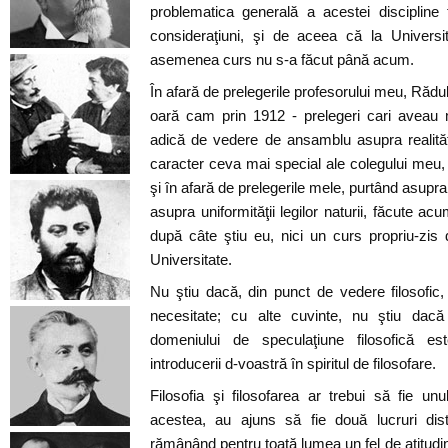
problematica generală a acestei discipline fi
consideraţiuni, şi de aceea că la Universi
asemenea curs nu s-a făcut până acum.
În afară de prelegerile profesorului meu, Răd
oară cam prin 1912 - prelegeri cari aveau 
adică de vedere de ansamblu asupra realităţi
caracter ceva mai special ale colegului meu, 
şi în afară de prelegerile mele, purtând asupr
asupra uniformităţii legilor naturii, făcute acu
după câte ştiu eu, nici un curs propriu-zis 
Universitate.
Nu ştiu dacă, din punct de vedere filosofic,
necesitate; cu alte cuvinte, nu ştiu dacă
domeniului de speculaţiune filosofică e
introducerii d-voastră în spiritul de filosofare.
Filosofia şi filosofarea ar trebui să fie unu
acestea, au ajuns să fie două lucruri disti
rămânând pentru toată lumea un fel de atitudin