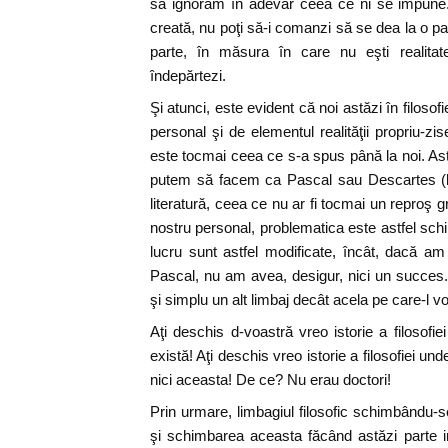
să ignorăm în adevăr ceea ce ni se impune. 
creată, nu poţi să-i comanzi să se dea la o part
parte, în măsura în care nu eşti realitat
îndepărtezi.
Şi atunci, este evident că noi astăzi în filoso
personal şi de elementul realităţii propriu-zi
este tocmai ceea ce s-a spus până la noi. Astă
putem să facem ca Pascal sau Descartes (l
literatură, ceea ce nu ar fi tocmai un reproş g
nostru personal, problematica este astfel sch
lucru sunt astfel modificate, încât, dacă am
Pascal, nu am avea, desigur, nici un succes
şi simplu un alt limbaj decât acela pe care-l vo
Aţi deschis d-voastră vreo istorie a filosof
există! Aţi deschis vreo istorie a filosofiei u
nici aceasta! De ce? Nu erau doctori!
Prin urmare, limbagiul filosofic schimbându
şi schimbarea aceasta făcând astăzi parte i