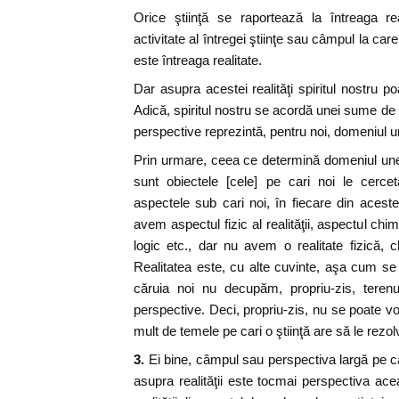
Orice ştiinţă se raportează la întreaga re
activitate al întregei ştiinţe sau câmpul la care
este întreaga realitate.
Dar asupra acestei realităţi spiritul nostru poa
Adică, spiritul nostru se acordă unei sume de 
perspective reprezintă, pentru noi, domeniul un
Prin urmare, ceea ce determină domeniul unei 
sunt obiectele [cele] pe cari noi le cerce
aspectele sub cari noi, în fiecare din aceste ş
avem aspectul fizic al realităţii, aspectul ch
logic etc., dar nu avem o realitate fizică,
Realitatea este, cu alte cuvinte, aşa cum se p
căruia noi nu decupăm, propriu-zis, teren
perspective. Deci, propriu-zis, nu se poate vorb
mult de temele pe cari o ştiinţă are să le rezol
3.
Ei bine, câmpul sau perspectiva largă pe ca
asupra realităţii este tocmai perspectiva ace