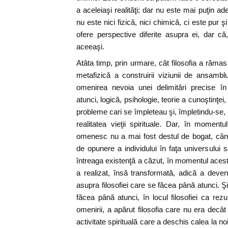
a aceleiaşi realităţi; dar nu este mai puţin ade
nu este nici fizică, nici chimică, ci este pur ş
ofere perspective diferite asupra ei, dar că
aceeaşi.
Atâta timp, prin urmare, cât filosofia a răm
metafizică a construirii viziunii de ansamblu
omenirea nevoia unei delimitări precise în di
atunci, logică, psihologie, teorie a cunoştinţei,
probleme cari se împleteau şi, împletindu-se, 
realitatea vieţii spirituale. Dar, în momen
omenesc nu a mai fost destul de bogat, când
de opunere a individului în faţa universului 
întreaga existenţă a căzut, în momentul acesta 
a realizat, însă transformată, adică a deve
asupra filosofiei care se făcea până atunci. Şi 
făcea până atunci, în locul filosofiei ca rezul
omenirii, a apărut filosofia care nu era decât 
activitate spirituală care a deschis calea la 