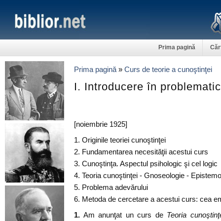
Prima pagină
Căr
Prima pagină
»
Curs de teorie a cunoştinţei
I. Introducere în problematic
[noiembrie 1925]
1. Originile teoriei cunoştinţei
2. Fundamentarea necesităţii acestui curs
3. Cunoştinţa. Aspectul psihologic şi cel logic
4. Teoria cunoştinţei - Gnoseologie - Epistemo
5. Problema adevărului
6. Metoda de cercetare a acestui curs: cea e
1.
Am anunţat un curs de
Teoria cunoştinţe