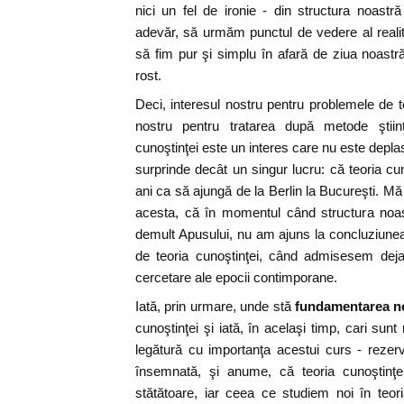
nici un fel de ironie - din structura noastră 
adevăr, să urmăm punctul de vedere al realită
să fim pur şi simplu în afară de ziua noastr
rost.
Deci, interesul nostru pentru problemele de te
nostru pentru tratarea după metode ştiinţ
cunoştinţei este un interes care nu este depla
surprinde decât un singur lucru: că teoria cu
ani ca să ajungă de la Berlin la Bucureşti. Mă 
acesta, că în momentul când structura noas
demult Apusului, nu am ajuns la concluziune
de teoria cunoştinţei, când admisesem deja 
cercetare ale epocii contimporane.
Iată, prin urmare, unde stă
fundamentarea nec
cunoştinţei şi iată, în acelaşi timp, cari sun
legătură cu importanţa acestui curs - reze
însemnată, şi anume, că teoria cunoştinţe
stătătoare, iar ceea ce studiem noi în teor