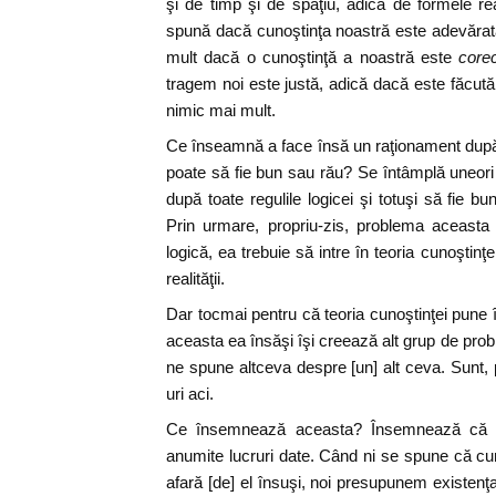
şi de timp şi de spaţiu, adică de formele rea
spună dacă cunoştinţa noastră este adevărat
mult dacă o cunoştinţă a noastră este
corec
tragem noi este justă, adică dacă este făcută d
nimic mai mult.
Ce înseamnă a face însă un raţionament după r
poate să fie bun sau rău? Se întâmplă uneori 
după toate regulile logicei şi totuşi să fie bu
Prin urmare, propriu-zis, problema aceasta a
logică, ea trebuie să intre în teoria cunoştin
realităţii.
Dar tocmai pentru că teoria cunoştinţei pune î
aceasta ea însăşi îşi creează alt grup de pro
ne spune altceva despre [un] alt ceva. Sunt,
uri aci.
Ce însemnează aceasta? Însemnează că te
anumite lucruri date. Când ni se spune că cun
afară [de] el însuşi, noi presupunem existenţa