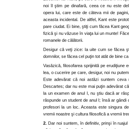
noi îl ştim pe dinafară, ceea ce nu este de
opera lui, care este de câteva mii de pagin
aceasta incidental. De altfel, Kant este protot
pare ciudat. Ei bine, ştiţi cum făcea Kant geo
fizică şi nu văzuse în viaţa lui un munte! Făc
romanele de călătorii.
Desigur că veţi zice: Ia uite cum se făcea ş
domnilor, se făcea cel puţin tot atât de bine c
Vasăzică, filosofarea sprijinită pe erudiţiune 
lea, o cucerire pe care, desigur, noi nu pute
Este adevărat că noi astăzi suntem ceva
Descartes; dar nu este mai puţin adevărat că,
la un examen de anul I, nu ştiu dacă ar răsp
răspunde un student de anul I; însă ar gândi 
profesori la un loc. Aceasta este singura deo
vremii noastre şi cultura filosofică a vremii tr
2.
Dar noi suntem, în definitiv, prinşi în ruaju