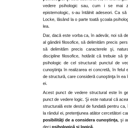
vedere psihologic sau, cum i se mai zic
epistemologic, s-au întâlnit adeseori. Ca 
Locke, lăsând la o parte toată şcoala psiholo
lea.
Dar, dacă este vorba ca, în adevăr, noi să d
al gândirii filosofice, să delimităm precis pe
să delimităm precis caracterele şi, natura
discipline filosofice, hotărât că trebuie să
psihologic de cel structural: punctul de ve
cunoştinţa în realizarea ei concretă, în felul
de structură, care consideră cunoştinţa în ea 
ei.
Acest punct de vedere structural este în 
punct de vedere logic. Şi este natural că ace
structurală este destul de fundată pentru ca,
la rândul ei, pretenţiunea atâtor cercetători c
posibilităţi de a considera cunoştinţa,
şi a
deci
psihologică şi logică.