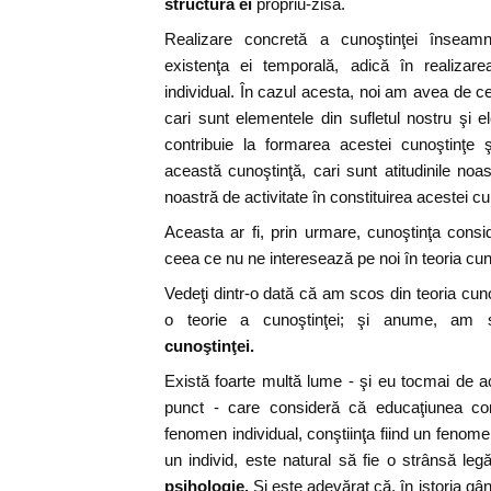
structura ei
propriu-zisă.
Realizare concretă a cunoştinţei înseamn
existenţa ei temporală, adică în realizarea
individual. În cazul acesta, noi am avea de c
cari sunt elementele din sufletul nostru şi e
contribuie la formarea acestei cunoştinţe
această cunoştinţă, cari sunt atitudinile noa
noastră de activitate în constituirea acestei cu
Aceasta ar fi, prin urmare, cunoştinţa consid
ceea ce nu ne interesează pe noi în teoria cun
Vedeţi dintr-o dată că am scos din teoria cuno
o teorie a cunoştinţei; şi anume, am 
cunoştinţei.
Există foarte multă lume - şi eu tocmai de 
punct - care consideră că educaţiunea con
fenomen individual, conştiinţa fiind un fenome
un individ, este natural să fie o strânsă leg
psihologie.
Şi este adevărat că, în istoria gâ