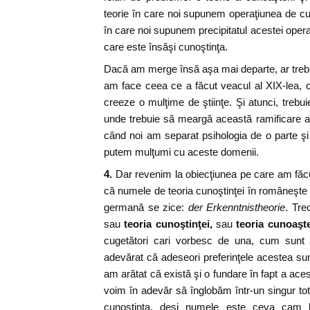
teorie în care noi supunem operaţiunea de cun
în care noi supunem precipitatul acestei opera
care este însăşi cunoştinţa.
Dacă am merge însă aşa mai departe, ar trebu
am face ceea ce a făcut veacul al XIX-lea, 
creeze o mulţime de ştiinţe. Şi atunci, treb
unde trebuie să meargă această ramificare a 
când noi am separat psihologia de o parte şi 
putem mulţumi cu aceste domenii.
4.
Dar revenim la obiecţiunea pe care am făcu
că numele de teoria cunoştinţei în româneşte
germană se zice:
der Erkenntnistheorie
. Tre
sau
teoria cunoştinţei,
sau
teoria cunoaşte
cugetători cari vorbesc de una, cum sunt a
adevărat că adeseori preferinţele acestea sun
am arătat că există şi o fundare în fapt a ace
voim în adevăr să înglobăm într-un singur tot
cunoştinţa, deşi numele este ceva cam b