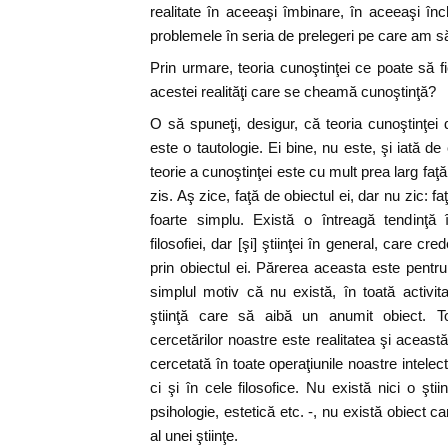
realitate în aceeaşi îmbinare, în aceeaşi î
problemele în seria de prelegeri pe care am să
Prin urmare, teoria cunoştinţei ce poate să f
acestei realităţi care se cheamă cunoştinţă?
O să spuneţi, desigur, că teoria cunoştinţei d
este o tautologie. Ei bine, nu este, şi iată 
teorie a cunoştinţei este cu mult prea larg fa
zis. Aş zice, faţă de obiectul ei, dar nu zic: f
foarte simplu. Există o întreagă tendinţă î
filosofiei, dar [şi] ştiinţei în general, care cr
prin obiectul ei. Părerea aceasta este pentr
simplul motiv că nu există, în toată activi
ştiinţă care să aibă un anumit obiect. 
cercetărilor noastre este realitatea şi această 
cercetată în toate operaţiunile noastre intelect
ci şi în cele filosofice. Nu există nici o şti
psihologie, estetică etc. -, nu există obiect 
al unei ştiinţe.