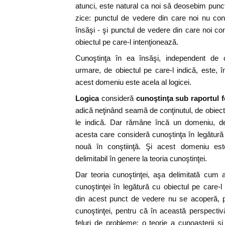
atunci, este natural ca noi să deosebim punct
zice: punctul de vedere din care noi nu co
însăşi - şi punctul de vedere din care noi co
obiectul pe care-l intenţionează.
Cunoştinţa în ea însăşi, independent de co
urmare, de obiectul pe care-l indică, este, 
acest domeniu este acela al logicei.
Logica
consideră
cunoştinţa sub raportul 
adică neţinând seamă de conţinutul, de obiect
le indică. Dar rămâne încă un domeniu, de
acesta care consideră cunoştinţa în legătură 
nouă în conştiinţă. Şi acest domeniu este
delimitabil în genere la teoria cunoştinţei.
Dar teoria cunoştinţei, aşa delimitată cum 
cunoştinţei în legătură cu obiectul pe care-l
din acest punct de vedere nu se acoperă, p
cunoştinţei, pentru că în această perspecti
feluri de probleme: o teorie a cunoaşterii şi