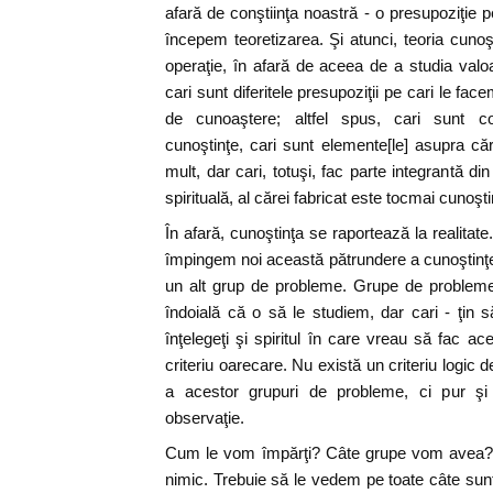
afară de conştiinţa noastră - o presupoziţie 
începem teoretizarea. Şi atunci, teoria cunoş
operaţie, în afară de aceea de a studia valo
cari sunt diferitele presupoziţii pe cari le fa
de cunoaştere; altfel spus, cari sunt con
cunoştinţe, cari sunt elemente[le] asupra 
mult, dar cari, totuşi, fac parte integrantă d
spirituală, al cărei fabricat este tocmai cunoşti
În afară, cunoştinţa se raportează la realitat
împingem noi această pătrundere a cunoştinţei
un alt grup de probleme. Grupe de probleme 
îndoială că o să le studiem, dar cari - ţin
înţelegeţi şi spiritul în care vreau să fac 
criteriu oarecare. Nu există un criteriu logic
a acestor grupuri de probleme, ci pur şi 
observaţie.
Cum le vom împărţi? Câte grupe vom avea? 
nimic. Trebuie să le vedem pe toate câte sunt