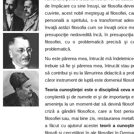
de împăcare cu sine însuşi, iar filosofia deve
cuvinte, acest nobil meşteşug al filosofiei, c
personală a spiritului, s-a transformat ade
învaţă astăzi filosofia cum se învaţă orice me
presupoziţie nedovedită încă, în presupoziţi
filosofiei, cu o problematică precisă şi c
problematică.
Nu este părerea mea, întrucât mă îndeletnices
trebuie să fie şi părerea mea, întrucât stau 
să contribui şi eu la lămurirea didactică a prob
căror instrument de luptă este domeniul filosofă
Teoria cunoştinţei este o disciplină ceva 
conştientă şi de numele ei şi de importanţa 
ameninţa la un moment-dat să devină filosof
criză a gândirii filosofice, care a fost pe
filosofiei sau, mai bine zis, restaurarea metafi
a făcut cu ajutorul acestei
teorii a cunoşti
filosofi şi cercetători în ale filosofiei în Germa