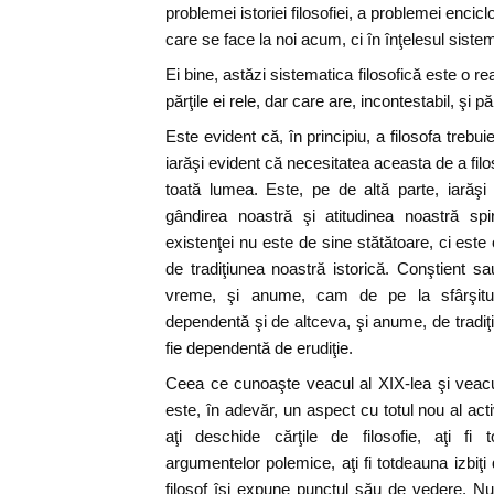
problemei istoriei filosofiei, a problemei enciclop
care se face la noi acum, ci în înţelesul sistemat
Ei bine, astăzi sistematica filosofică este o rea
părţile ei rele, dar care are, incontestabil, şi pă
Este evident că, în principiu, a filosofa treb
iarăşi evident că necesitatea aceasta de a filo
toată lumea. Este, pe de altă parte, iarăş
gândirea noastră şi atitudinea noastră spirit
existenţei nu este de sine stătătoare, ci est
de tradiţiunea noastră istorică. Conştient sa
vreme, şi anume, cam de pe la sfârşitul 
dependentă şi de altceva, şi anume, de tradiţ
fie dependentă de erudiţie.
Ceea ce cunoaşte veacul al XIX-lea şi veac
este, în adevăr, un aspect cu totul nou al acti
aţi deschide cărţile de filosofie, aţi fi 
argumentelor polemice, aţi fi totdeauna izbiţi
filosof îşi expune punctul său de vedere. Nu