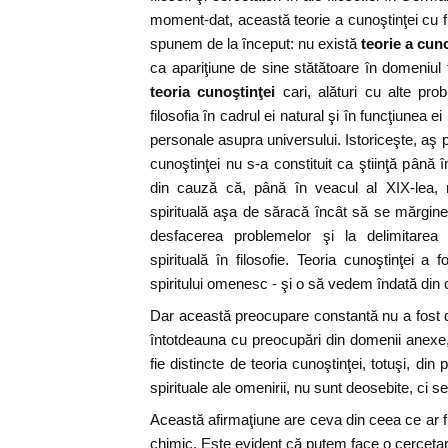
moment-dat, această teorie a cunoştinţei cu fi
spunem de la început: nu există
teorie a cun
ca apariţiune de sine stătătoare în domeniul f
teoria cunoştinţei
cari, alături cu alte pro
filosofia în cadrul ei natural şi în funcţiunea e
personale asupra universului. Istoriceşte, aş 
cunoştinţei nu s-a constituit ca ştiinţă până 
din cauză că, până în veacul al XIX-lea, 
spirituală aşa de săracă încât să se mărginea
desfacerea problemelor şi la delimitarea d
spirituală în filosofie. Teoria cunoştinţei a 
spiritului omenesc - şi o să vedem îndată din 
Dar această preocupare constantă nu a fost de
întotdeauna cu preocupări din domenii anexe, 
fie distincte de teoria cunoştinţei, totuşi, din
spirituale ale omenirii, nu sunt deosebite, ci s
Această afirmaţiune are ceva din ceea ce ar f
chimic. Este evident că putem face o cercetare 