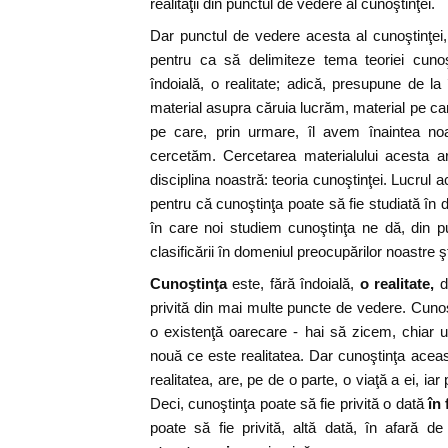
realităţii din punctul de vedere al cunoştinţei.
Dar punctul de vedere acesta al cunoştinţei, 
pentru ca să delimiteze tema teoriei cunoş
îndoială, o realitate; adică, presupune de 
material asupra căruia lucrăm, material pe care
pe care, prin urmare, îl avem înaintea no
cercetăm. Cercetarea materialului acesta ar
disciplina noastră: teoria cunoştinţei. Lucrul
pentru că cunoştinţa poate să fie studiată în dif
în care noi studiem cunoştinţa ne dă, din pu
clasificării în domeniul preocupărilor noastre ştii
Cunoştinţa
este, fără îndoială,
o realitate,
da
privită din mai multe puncte de vedere. Cunoş
o existenţă oarecare - hai să zicem, chiar 
nouă ce este realitatea. Dar cunoştinţa ace
realitatea, are, pe de o parte, o viaţă a ei, iar
Deci, cunoştinţa poate să fie privită o dată
în 
poate să fie privită, altă dată, în afară d