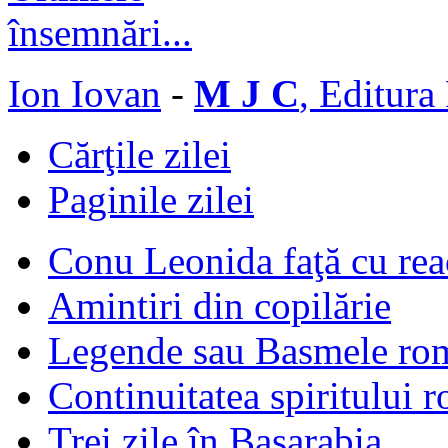
Ion Iovan
-
M J C
, Editura
Cărţile zilei
Paginile zilei
Conu Leonida faţă cu rea
Amintiri din copilărie
Legende sau Basmele ro
Continuitatea spiritului 
Trei zile în Basarabia