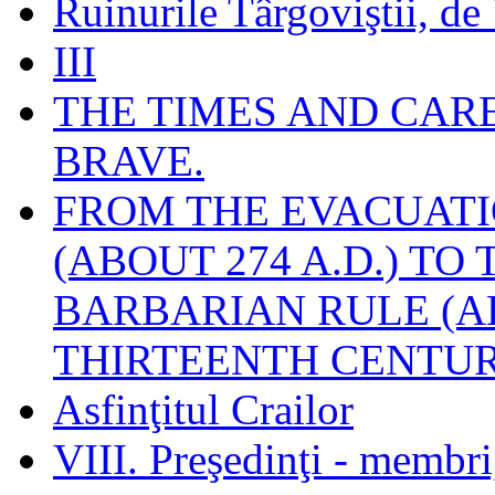
Ruinurile Târgoviştii, de
III
THE TIMES AND CAR
BRAVE.
FROM THE EVACUATI
(ABOUT 274 A.D.) TO
BARBARIAN RULE (A
THIRTEENTH CENTUR
Asfinţitul Crailor
VIII. Preşedinţi - membr