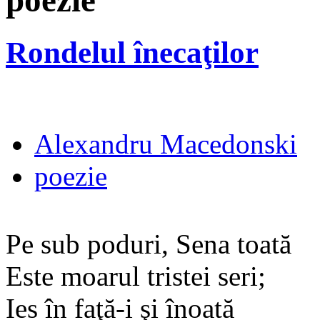
poezie
Rondelul înecaţilor
Alexandru Macedonski
poezie
Pe sub poduri, Sena toată
Este moarul tristei seri;
Ies în faţă-i şi înoată