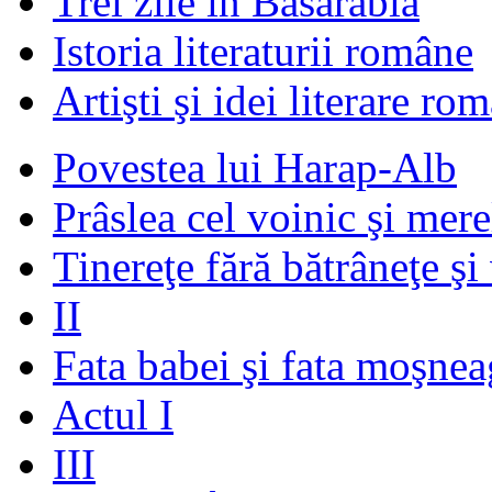
Trei zile în Basarabia
Istoria literaturii române
Artişti şi idei literare ro
Povestea lui Harap-Alb
Prâslea cel voinic şi mere
Tinereţe fără bătrâneţe şi
II
Fata babei şi fata moşnea
Actul I
III