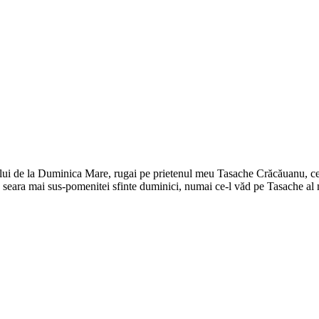
ocului de la Duminica Mare, rugai pe prietenul meu Tasache Crăcăuanu, ce
re seara mai sus-pomenitei sfinte duminici, numai ce-l văd pe Tasache al