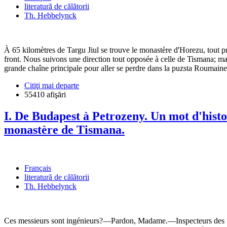
literatură de călătorii
Th. Hebbelynck
À 65 kilomètres de Targu Jiul se trouve le monastère d'Horezu, tout prè
front. Nous suivons une direction tout opposée à celle de Tismana; ma
grande chaîne principale pour aller se perdre dans la puzsta Roumaine
Citiţi mai departe
55410 afişări
I. De Budapest à Petrozeny. Un mot d'histo
monastère de Tismana.
Français
literatură de călătorii
Th. Hebbelynck
Ces messieurs sont ingénieurs?—Pardon, Madame.—Inspecteurs des f