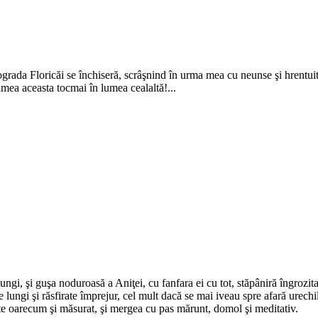
 ograda Floricăi se închiseră, scrâşnind în urma mea cu neunse şi hrentuit
lumea aceasta tocmai în lumea cealaltă!...
i lungi, şi guşa noduroasă a Aniţei, cu fanfara ei cu tot, stăpâniră îngroz
gi şi răsfirate împrejur, cel mult dacă se mai iveau spre afară urechile mi
te oarecum şi măsurat, şi mergea cu pas mărunt, domol şi meditativ.