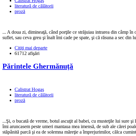
Calistrat Hogaş
literatură de călătorii
proză
... A doua zi, dimineaţă, când porţile ce străjuiau intrarea din câmp în
suflet, sau ceva greu şi înalt îmi cade pe spate, şi că răsuna a sec din 
Citiţi mai departe
61712 afişări
Părintele Ghermănuţă
Calistrat Hogaş
literatură de călătorii
proză
...Şi, o bucată de vreme, botul ascuţit al babei, cu musteţile lui sure ş
îmi aruncasem peste umeri mantaua mea imensă, de sub ale cărei poale lun
stăpânită parcă şi ea de solemna măreţie a împrejurimilor, călca cumin