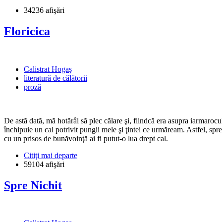
34236 afişări
Floricica
Calistrat Hogaş
literatură de călătorii
proză
De astă dată, mă hotărâi să plec călare şi, fiindcă era asupra iarmar
închipuie un cal potrivit pungii mele şi ţintei ce urmăream. Astfel, sp
cu un prisos de bunăvoinţă ai fi putut-o lua drept cal.
Citiţi mai departe
59104 afişări
Spre Nichit