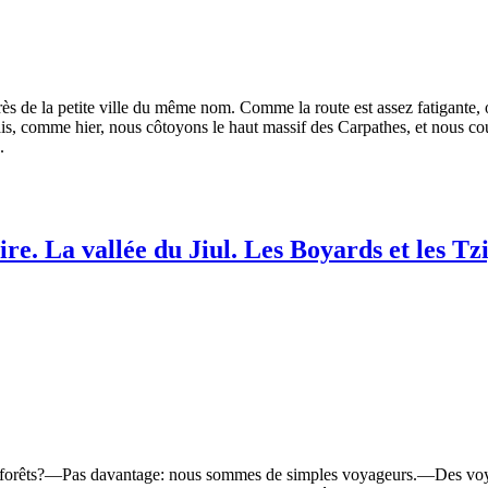
s de la petite ville du même nom. Comme la route est assez fatigante, on
is, comme hier, nous côtoyons le haut massif des Carpathes, et nous cou
.
ire. La vallée du Jiul. Les Boyards et les T
orêts?—Pas davantage: nous sommes de simples voyageurs.—Des voyage