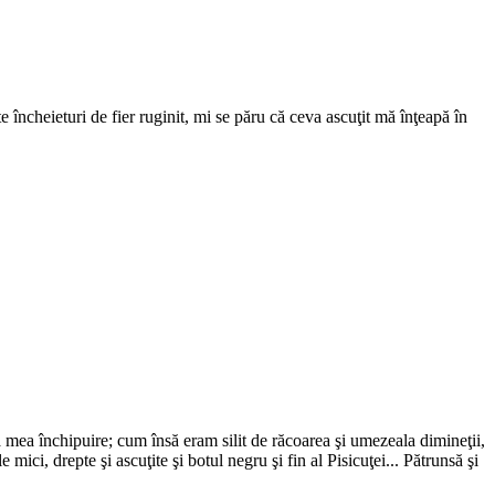
e încheieturi de fier ruginit, mi se păru că ceva ascuţit mă înţeapă în
ita mea închipuire; cum însă eram silit de răcoarea şi umezeala dimineţii,
ci, drepte şi ascuţite şi botul negru şi fin al Pisicuţei... Pătrunsă şi