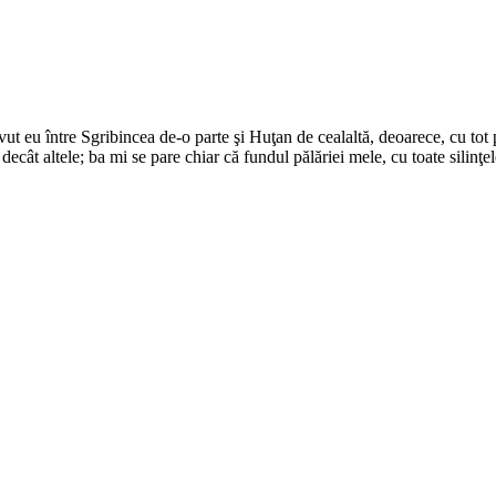
i avut eu între Sgribincea de-o parte şi Huţan de cealaltă, deoarece, cu tot 
decât altele; ba mi se pare chiar că fundul pălăriei mele, cu toate silinţe