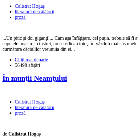
Calistrat Hogaş
literatură de călătorii
proză
...Un pitic şi doi giganţi!... Cam aşa înfăţişare, cel puţin, trebuie să f
capetele noastre, a tustrei, nu se ridicau totuşi în văzduh mai sus unele 
curmătura căciulilor vreunuia din ei...
Citiţi mai departe
56498 afişări
În munţii Neamţului
Calistrat Hogaş
literatură de călătorii
proză
de
Calistrat Hogaş