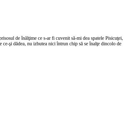
prisosul de înălţime ce s-ar fi cuvenit să-mi dea spatele Pisicuţei,
le ce-şi dădea, nu izbutea nici întrun chip să se înalţe dincolo de