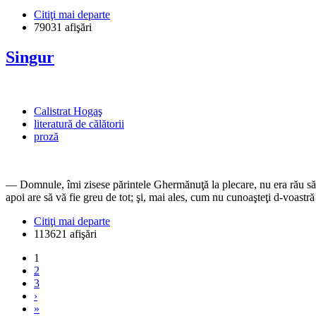
Citiţi mai departe
79031 afişări
Singur
Calistrat Hogaş
literatură de călătorii
proză
— Domnule, îmi zisese părintele Ghermănuţă la plecare, nu era rău să m
apoi are să vă fie greu de tot; şi, mai ales, cum nu cunoaşteţi d-voastră 
Citiţi mai departe
113621 afişări
1
2
3
›
»