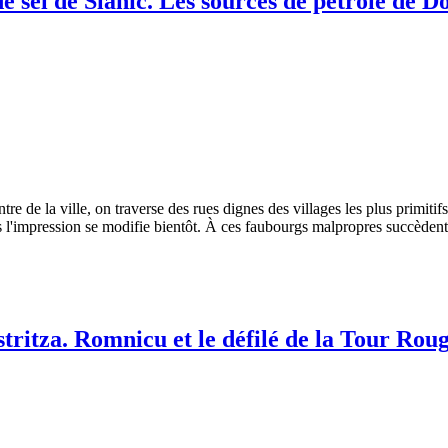
 de sel de Slanic. Les sources de pétrole de 
tre de la ville, on traverse des rues dignes des villages les plus primiti
s l'impression se modifie bientôt. À ces faubourgs malpropres succèdent
stritza. Romnicu et le défilé de la Tour Ro