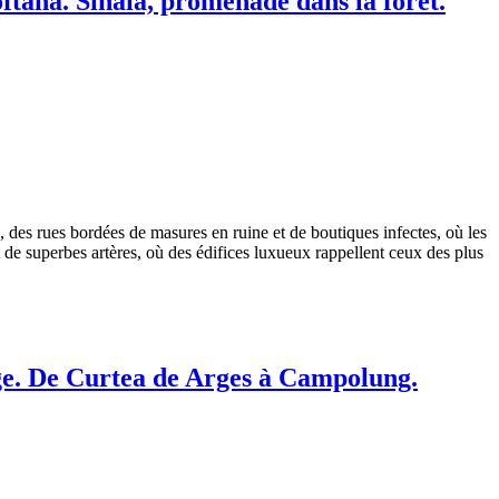
Doftana. Sinaïa, promenade dans la forêt.
fs, des rues bordées de masures en ruine et de boutiques infectes, où les
 de superbes artères, où des édifices luxueux rappellent ceux des plus
uge. De Curtea de Arges à Campolung.