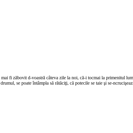
ai fi zăbovit d-voastră câteva zile la noi, că-i tocmai la primenitul lum
drumul, se poate întâmpla să rătăciţi, că potecile se taie şi se-ncrucişeaz