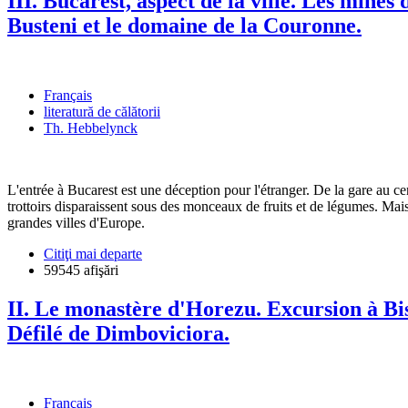
III. Bucarest, aspect de la ville. Les mines
Busteni et le domaine de la Couronne.
Français
literatură de călătorii
Th. Hebbelynck
L'entrée à Bucarest est une déception pour l'étranger. De la gare au cen
trottoirs disparaissent sous des monceaux de fruits et de légumes. Mai
grandes villes d'Europe.
Citiţi mai departe
59545 afişări
II. Le monastère d'Horezu. Excursion à Bi
Défilé de Dimboviciora.
Français