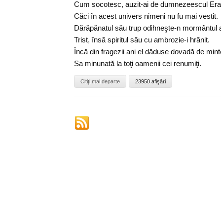
Cum socotesc, auzit-ai de dumnezeescul Er
Căci în acest univers nimeni nu fu mai vestit.
Dărăpănatul său trup odihneşte-n mormântul 
Trist, însă spiritul său cu ambrozie-i hrănit.
Încă din fragezii ani el dăduse dovadă de min
Sa minunată la toţi oamenii cei renumiţi.
Citiţi mai departe
23950 afişări