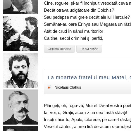
Cine, rogu-te, şi-ar fi închipuit vreodată ceva
Decât otrava ucigătoare din Colchis?
Sau pedepse mai grele decât ale lui Hercule?
Semănat-au oare Erinys sau Megaera un răz
Atât de crud în sânul muritorilor
Ca tine, secol criminal şi perfid,
Citiţi mai departe
19993 afişări
La moartea fratelui meu Matei,
Nicolaus Olahus
Plângeţi, oh, rogu-vă, Muze! De-al vostru poet
Iar voi, o, Graţii, acum ziua cea tristă slăviţi!
Însuţi chiar tu, Apolo, citarede, pe care-l răsfa
Veselul cântec, a mea liră de-acum s-amuţeşt