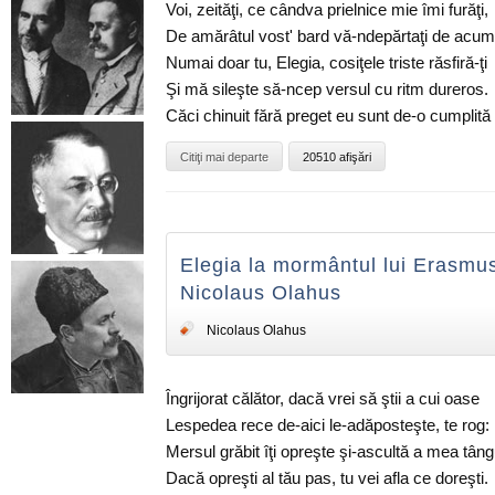
Voi, zeităţi, ce cândva prielnice mie îmi furăţi,
De amărâtul vost' bard vă-ndepărtaţi de acum
Numai doar tu, Elegia, cosiţele triste răsfiră-ţi
Şi mă sileşte să-ncep versul cu ritm dureros.
Căci chinuit fără preget eu sunt de-o cumplită 
Citiţi mai departe
20510 afişări
Elegia la mormântul lui Erasmu
Nicolaus Olahus
Nicolaus Olahus
Îngrijorat călător, dacă vrei să ştii a cui oase
Lespedea rece de-aici le-adăposteşte, te rog:
Mersul grăbit îţi opreşte şi-ascultă a mea tâng
Dacă opreşti al tău pas, tu vei afla ce doreşti.