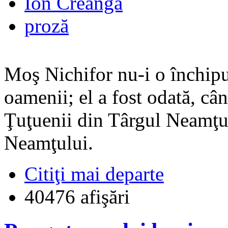
Ion Creangă
proză
Moş Nichifor nu-i o închipui
oamenii; el a fost odată, cân
Ţuţuenii din Târgul Neamţul
Neamţului.
Citiţi mai departe
40476 afişări