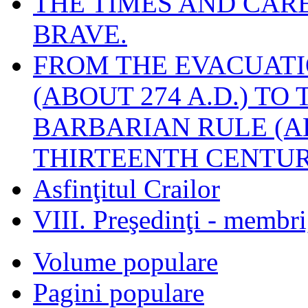
THE TIMES AND CAR
BRAVE.
FROM THE EVACUATI
(ABOUT 274 A.D.) TO
BARBARIAN RULE (A
THIRTEENTH CENTUR
Asfinţitul Crailor
VIII. Preşedinţi - membr
Volume populare
Pagini populare