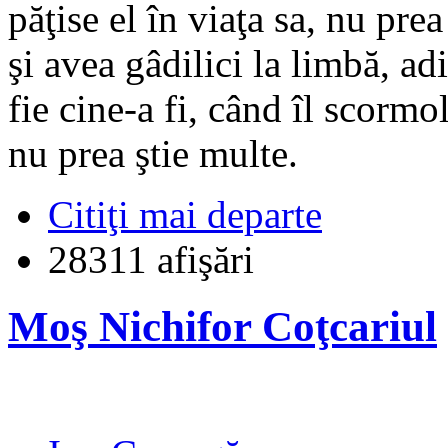
păţise el în viaţa sa, nu pre
şi avea gâdilici la limbă, a
fie cine-a fi, când îl scormo
nu prea ştie multe.
Citiţi mai departe
28311 afişări
Moş Nichifor Coţcariul