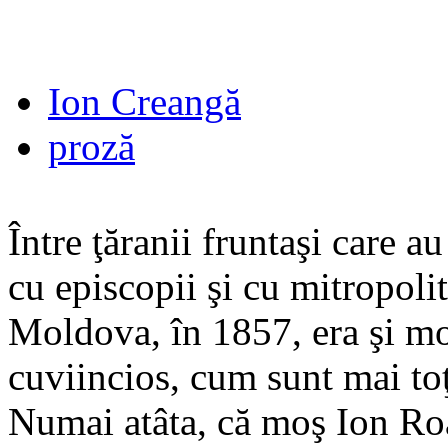
Ion Creangă
proză
Între ţăranii fruntaşi care a
cu episcopii şi cu mitropoli
Moldova, în 1857, era şi mo
cuviincios, cum sunt mai toţ
Numai atâta, că moş Ion Roa