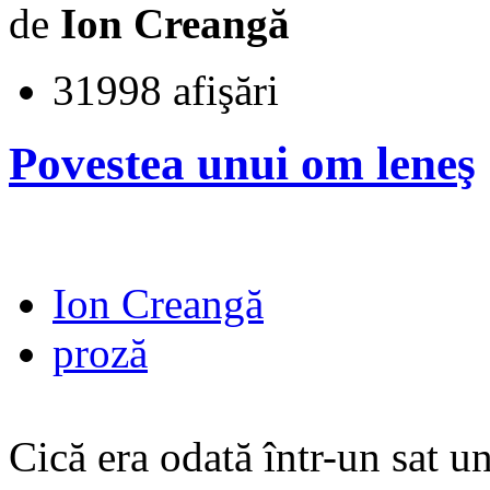
de
Ion Creangă
31998 afişări
Povestea unui om leneş
Ion Creangă
proză
Cică era odată într-un sat u