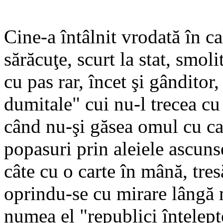
Cine-a întâlnit vrodată în c
sărăcuţe, scurt la stat, smol
cu pas rar, încet şi gândito
dumitale" cui nu-l trecea c
când nu-şi găsea omul cu ca
popasuri prin aleiele ascunse
câte cu o carte în mână, tres
oprindu-se cu mirare lângă m
numea el "republici înţelept