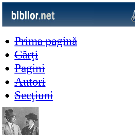
Prima pagină
Cărţi
Pagini
Autori
Secţiuni