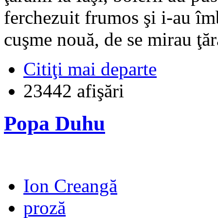
ferchezuit frumos şi i-au îmb
cuşme nouă, de se mirau ţăra
Citiţi mai departe
23442 afişări
Popa Duhu
Ion Creangă
proză