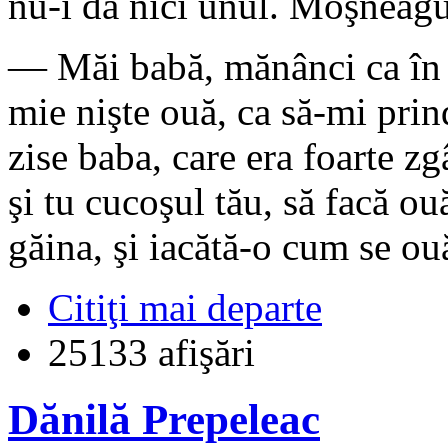
nu-i da nici unul. Moşneagul
— Măi babă, mănânci ca în t
mie nişte ouă, ca să-mi pri
zise baba, care era foarte zg
şi tu cucoşul tău, să facă ou
găina, şi iacătă-o cum se ou
Citiţi mai departe
25133 afişări
Dănilă Prepeleac