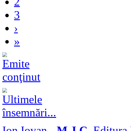
2
3
›
»
Ion Iovan
-
M J C
, Editura