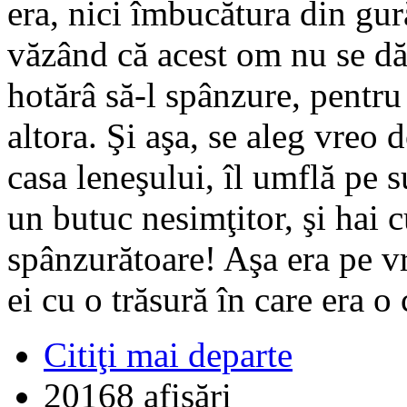
era, nici îmbucătura din gur
văzând că acest om nu se dă
hotărâ să-l spânzure, pentru
altora. Şi aşa, se aleg vreo 
casa leneşului, îl umflă pe s
un butuc nesimţitor, şi hai c
spânzurătoare! Aşa era pe v
ei cu o trăsură în care era o
Citiţi mai departe
20168 afişări