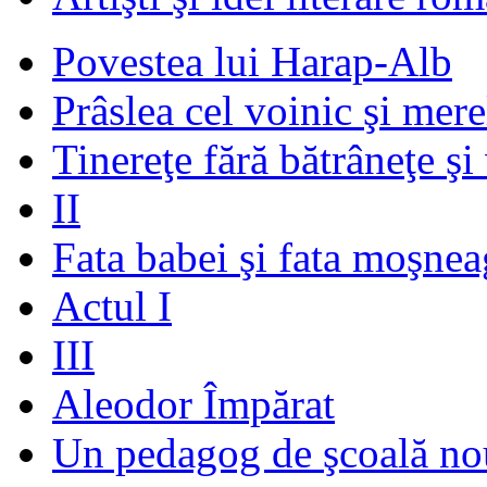
Povestea lui Harap-Alb
Prâslea cel voinic şi mere
Tinereţe fără bătrâneţe şi
II
Fata babei şi fata moşnea
Actul I
III
Aleodor Împărat
Un pedagog de şcoală no