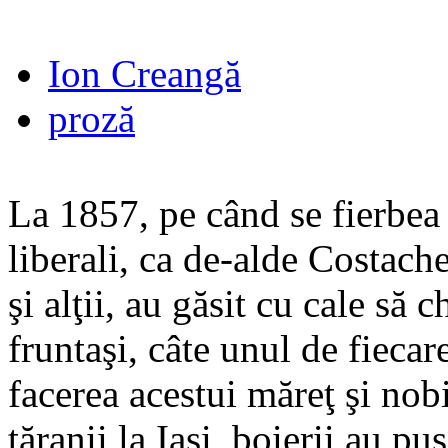
Ion Creangă
proză
La 1857, pe când se fierbea 
liberali, ca de-alde Costa
şi alţii, au găsit cu cale să
fruntaşi, câte unul de fiecare
facerea acestui măreţ şi nob
ţăranii la Iaşi, boierii au p