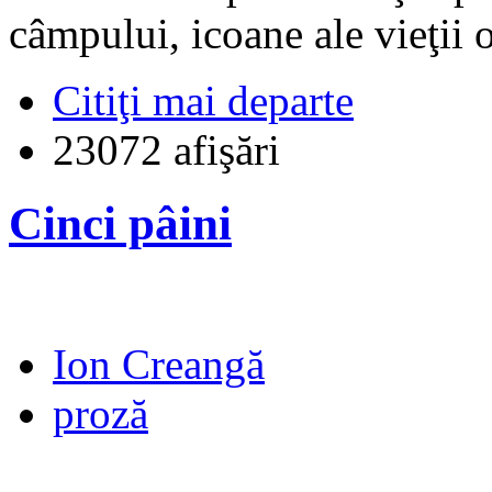
câmpului, icoane ale vieţii 
Citiţi mai departe
23072 afişări
Cinci pâini
Ion Creangă
proză