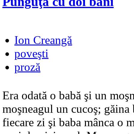
Punguţa cu doi bani
Ion Creangă
poveşti
proză
Era odată o babă şi un moşn
moşneagul un cucoş; găina b
fiecare zi şi baba mânca o 