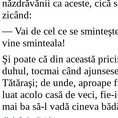
năzdrăvănii ca aceste, cică s
zicând:
— Vai de cel ce se sminteşte
vine sminteala!
Şi poate că din această pric
duhul, tocmai când ajunsese 
Tătăraşi; de unde, aproape fi
luat acolo casă de veci, fie-
mai ba să-l vadă cineva bădă