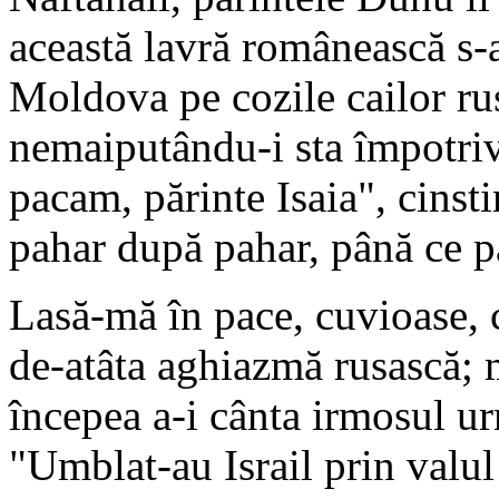
această lavră românească s-a
Moldova pe cozile cailor rus
nemaiputându-i sta împotriv
pacam, părinte Isaia", cinst
pahar după pahar, până ce p
Lasă-mă în pace, cuvioase, 
de-atâta aghiazmă rusască; 
începea a-i cânta irmosul ur
"Umblat-au Israil prin valul 