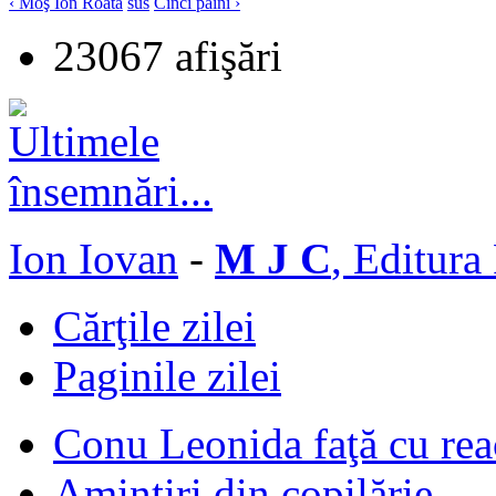
‹ Moş Ion Roată
sus
Cinci pâini ›
23067 afişări
Ion Iovan
-
M J C
, Editura
Cărţile zilei
Paginile zilei
Conu Leonida faţă cu rea
Amintiri din copilărie