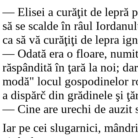
— Elisei a curăţit de lepră 
să se scalde în râul Iordanul
ca să vă curăţiţi de lepra ign
— Odată era o floare, numită
răspândită în ţară la noi; d
modă" locul gospodinelor ro
a dispărč din grădinele şi ţă
— Cine are urechi de auzit 
Iar pe cei slugarnici, mândri