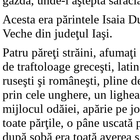
gazdă, unde-l aştepta sărăci
Acesta era părintele Isaia D
Veche din judeţul Iaşi.
Patru păreţi străini, afumaţi
de traftoloage greceşti, latin
ruseşti şi româneşti, pline d
prin cele unghere, un lighean
mijlocul odăiei, apărie pe j
toate părţile, o pâne uscat
după sobă era toată averea sf