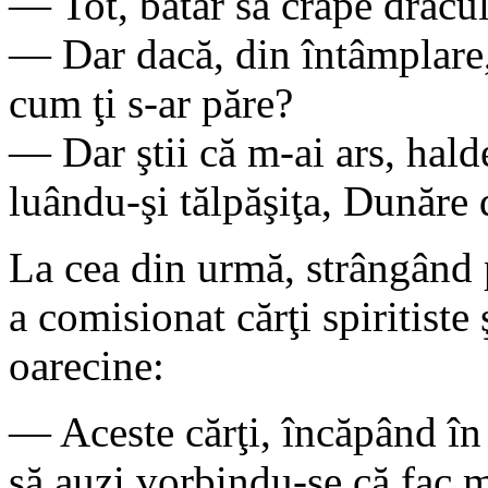
— Tot, batăr să crape dracul
— Dar dacă, din întâmplare, 
cum ţi s-ar păre?
— Dar ştii că m-ai ars, hald
luându-şi tălpăşiţa, Dunăre
La cea din urmă, strângând p
a comisionat cărţi spiritiste 
oarecine:
— Aceste cărţi, încăpând în 
să auzi vorbindu-se că fac mi