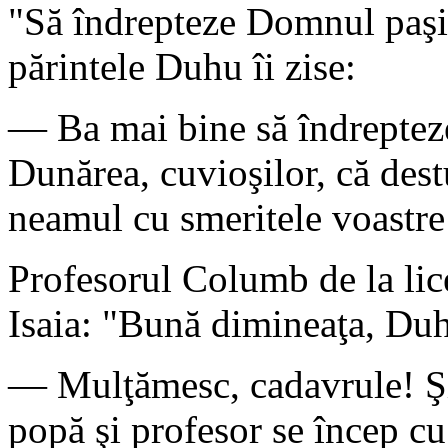
"Să îndrepteze Domnul paşii 
părintele Duhu îi zise:
— Ba mai bine să îndreptez
Dunărea, cuvioşilor, că destu
neamul cu smeritele voastre
Profesorul Columb de la lice
Isaia: "Bună dimineaţa, Duhu
— Mulţămesc, cadavrule! Şi c
popă şi profesor se încep cu