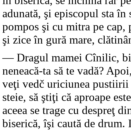
în biserică, se închină rar 
adunată, şi episcopul sta în
pompos şi cu mitra pe cap, p
şi zice în gură mare, clătinâ
— Dragul mamei Cînilic, bin
neneacă-ta să te vadă? Apoi
veţi vedč uriciunea pustiirii
steie, să ştiţi că aproape est
aceea se trage cu despreţ din
biserică, îşi caută de drum. 