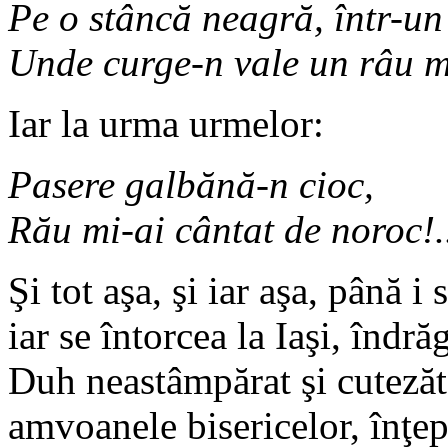
Pe o stâncă neagră, într-un 
Unde curge-n vale un râu mi
Iar la urma urmelor:
Pasere galbănă-n cioc,
Rău mi-ai cântat de noroc!.
Şi tot aşa, şi iar aşa, până i
iar se întorcea la Iaşi, înd
Duh neastâmpărat şi cutezăto
amvoanele bisericelor, înţep