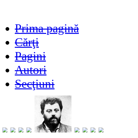
Prima pagină
Cărţi
Pagini
Autori
Secţiuni