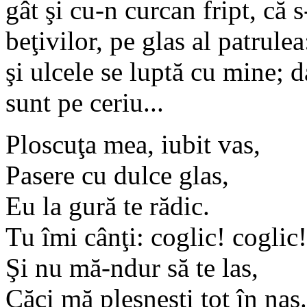
gât şi cu-n curcan fript, că 
beţivilor, pe glas al patrule
şi ulcele se luptă cu mine; d
sunt pe ceriu...
Ploscuţa mea, iubit vas,
Pasere cu dulce glas,
Eu la gură te rădic.
Tu îmi cânţi: coglic! coglic!
Şi nu mă-ndur să te las,
Căci mă plesneşti tot în nas.