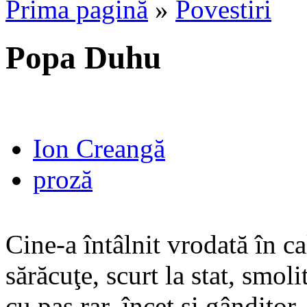
Prima pagină
»
Povestiri
Popa Duhu
Ion Creangă
proză
Cine-a întâlnit vrodată în c
sărăcuţe, scurt la stat, smol
cu pas rar, încet şi gândito