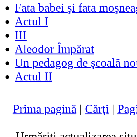
Fata babei şi fata moşnea
Actul I
III
Aleodor Împărat
Un pedagog de şcoală no
Actul II
Prima pagină
|
Cărţi
|
Pag
Urmăriţi actualizarea sit