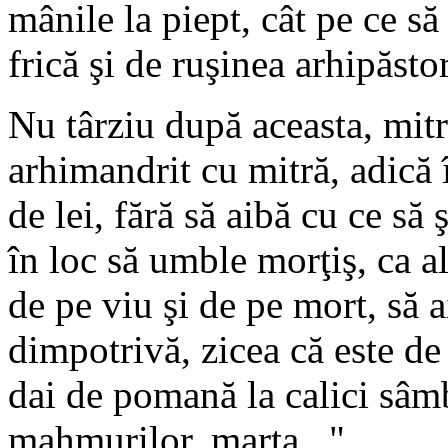
mânile la piept, cât pe ce să
frică şi de ruşinea arhipăsto
Nu târziu după aceasta, mit
arhimandrit cu mitră, adică î
de lei, fără să aibă cu ce să 
în loc să umble morţiş, ca al
de pe viu şi de pe mort, să 
dimpotrivă, zicea că este de
dai de pomană la calici sâm
mahmurilor, marţa..."