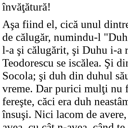
învăţătură!
Aşa fiind el, cică unul dintr
de călugăr, numindu-l "Duh
l-a şi călugărit, şi Duhu i-a
Teodorescu se iscălea. Şi din
Socola; şi duh din duhul său
vreme. Dar purici mulţi nu 
fereşte, căci era duh neastâ
însuşi. Nici lacom de avere,
avea, cu cât n-avea, când te