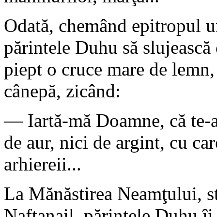
Odată, chemând epitropul un
părintele Duhu să slujească d
piept o cruce mare de lemn,
cânepă, zicând:
— Iartă-mă Doamne, că te-a
de aur, nici de argint, cu c
arhiereii...
La Mănăstirea Neamţului, st
Naftanail, părintele Duhu îi 