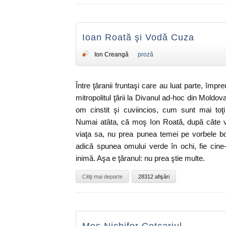
Ioan Roată şi Vodă Cuza
Ion Creangă
proză
Între ţăranii fruntaşi care au luat parte, împre
mitropolitul ţării la Divanul ad-hoc din Moldo
om cinstit şi cuviincios, cum sunt mai toţi
Numai atâta, că moş Ion Roată, după câte v
viaţa sa, nu prea punea temei pe vorbele boie
adică spunea omului verde în ochi, fie cine
inimă. Aşa e ţăranul: nu prea ştie multe.
Citiţi mai departe
28312 afişări