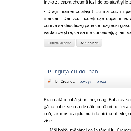
Într-o zi, capra cheamă iezii de pe-afară şi le z
- Dragii mamei copilaşi ! Eu mă duc în p
mâncării. Dar voi, încuieţi uşa după mine, a
cumva să deschideţi până ce nu-ţi auzi glas
vă dau de ştire, ca să mă cunoaşteţi, şi am s
Citiţi mai departe
32597 afişări
Punguţa cu doi bani
Ion Creangă
poveşti
proză
Era odată o babă şi un moşneag. Baba avea 
găina babei se oua de câte două ori pe fieca
ouă; iar moşneagului nu-i da nici unul. Moşne
zise:
— Măi babă, mănânci ca în târgul lui Cremen