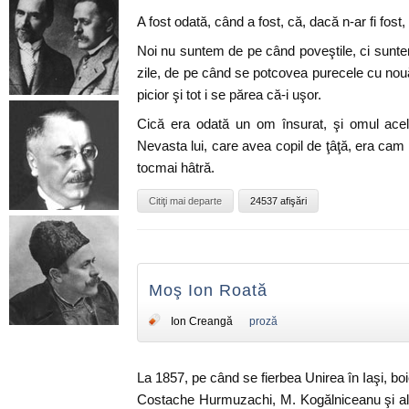
A fost odată, când a fost, că, dacă n-ar fi fost,
Noi nu suntem de pe când poveştile, ci sunt
zile, de pe când se potcovea purecele cu nouă
picior şi tot i se părea că-i uşor.
Cică era odată un om însurat, şi omul acel
Nevasta lui, care avea copil de ţâţă, era cam
tocmai hâtră.
Citiţi mai departe
24537 afişări
Moş Ion Roată
Ion Creangă
proză
La 1857, pe când se fierbea Unirea în Iaşi, boie
Costache Hurmuzachi, M. Kogălniceanu şi alţ