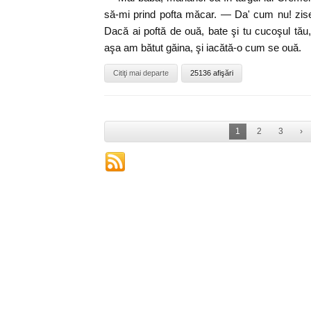
să-mi prind pofta măcar. — Da' cum nu! zise
Dacă ai poftă de ouă, bate şi tu cucoşul tău
aşa am bătut găina, şi iacătă-o cum se ouă.
Citiţi mai departe
25136 afişări
1
2
3
›