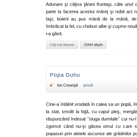
Adunare şi câţiva ţărani fruntaşi, câte unul d
parte la facerea acestui măreţ şi nobil act n
Iaşi, boierii au pus mână de la mână, de 
îmbrăcat la fel, cu cheburi albe şi cuşme nouă
i-a găsit.
Citiţi mai departe
23444 afişări
Popa Duhu
Ion Creangă
proză
Cine-a întâlnit vrodată în calea sa un popă, î
la stat, smolit la faţă, cu capul pleş, mergâ
răspunzând îndesat "sluga dumitale" cui nu-
zgomot când nu-şi găsea omul cu care să
popasuri prin aleiele ascunse ale grădinilor pu