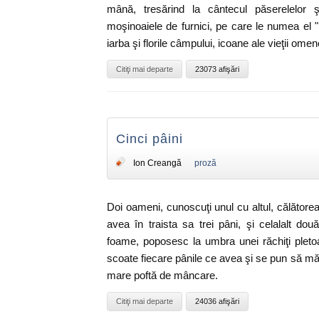
mână, tresărind la cântecul păserelelor 
moşinoaiele de furnici, pe care le numea el "
iarba şi florile câmpului, icoane ale vieţii omen
Citiţi mai departe
23073 afişări
Cinci pâini
Ion Creangă
proză
Doi oameni, cunoscuţi unul cu altul, călătore
avea în traista sa trei pâni, şi celalalt dou
foame, poposesc la umbra unei răchiţi pleto
scoate fiecare pânile ce avea şi se pun să 
mare poftă de mâncare.
Citiţi mai departe
24036 afişări