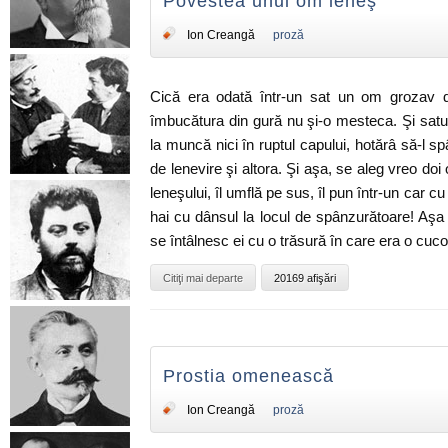
Povestea unui om leneş
Ion Creangă
proză
Cică era odată într-un sat un om grozav d
îmbucătura din gură nu şi-o mesteca. Şi sat
la muncă nici în ruptul capului, hotărâ să-l s
de lenevire şi altora. Şi aşa, se aleg vreo do
leneşului, îl umflă pe sus, îl pun într-un car cu
hai cu dânsul la locul de spânzurătoare! A
se întâlnesc ei cu o trăsură în care era o cuc
Citiţi mai departe
20169 afişări
Prostia omenească
Ion Creangă
proză