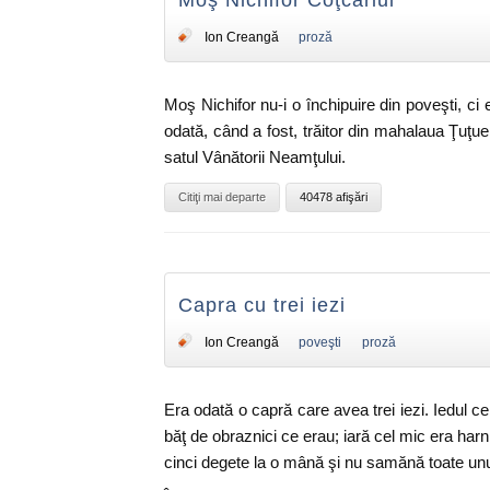
Moş Nichifor Coţcariul
Ion Creangă
proză
Moş Nichifor nu-i o închipuire din poveşti, ci 
odată, când a fost, trăitor din mahalaua Ţuţue
satul Vânătorii Neamţului.
Citiţi mai departe
40478 afişări
Capra cu trei iezi
Ion Creangă
poveşti
proză
Era odată o capră care avea trei iezi. Iedul ce
băţ de obraznici ce erau; iară cel mic era har
cinci degete la o mână şi nu samănă toate unul