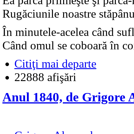
Ea parcă priimeşte şi parcă-
Rugăciunile noastre stăpânu
În minutele-acelea când sufl
Când omul se coboară în con
Citiţi mai departe
22888 afişări
Anul 1840, de Grigore 