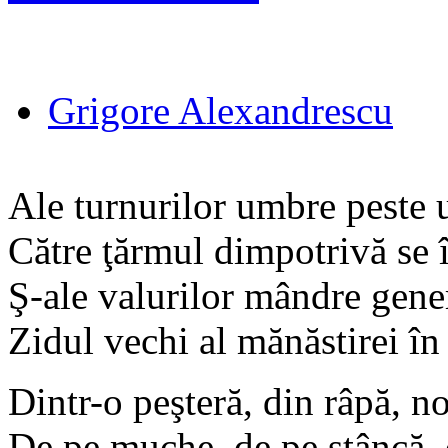
Grigore Alexandrescu
Ale turnurilor umbre peste 
Către ţărmul dimpotrivă se î
Ş-ale valurilor mândre gene
Zidul vechi al mănăstirei în 
Dintr-o peşteră, din râpă, n
De pe muche, de pe stâncă, 