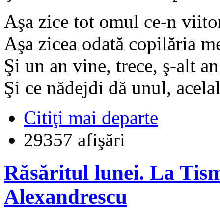
Aşa zice tot omul ce-n viitor
Aşa zicea odată copilăria m
Şi un an vine, trece, ş-alt a
Şi ce nădejdi dă unul, acelala
Citiţi mai departe
29357 afişări
Răsăritul lunei. La Tis
Alexandrescu