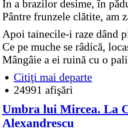
În a brazilor desime, în păd
Pântre frunzele clătite, am z
Apoi tainecile-i raze dând pi
Ce pe muche se râdică, locaş 
Mângâie a ei ruină cu o pal
Citiţi mai departe
24991 afişări
Umbra lui Mircea. La C
Alexandrescu