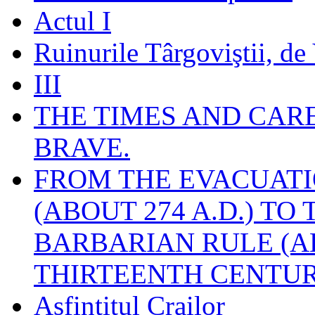
Actul I
Ruinurile Târgoviştii, de
III
THE TIMES AND CAR
BRAVE.
FROM THE EVACUATI
(ABOUT 274 A.D.) TO
BARBARIAN RULE (A
THIRTEENTH CENTUR
Asfinţitul Crailor