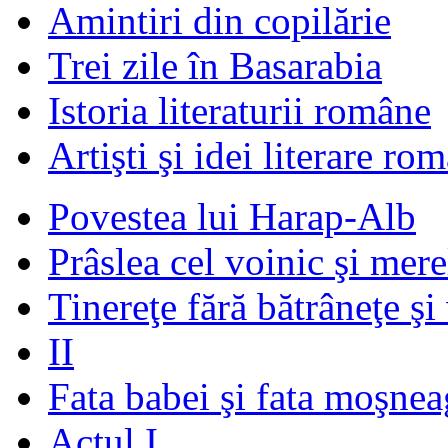
Amintiri din copilărie
Trei zile în Basarabia
Istoria literaturii române
Artişti şi idei literare ro
Povestea lui Harap-Alb
Prâslea cel voinic şi mere
Tinereţe fără bătrâneţe şi
II
Fata babei şi fata moşnea
Actul I