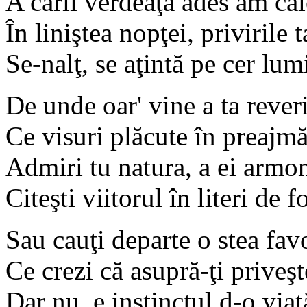
A cării verdeaţă ades am căl
În liniştea nopţei, privirile t
Se-nalţ, se aţintă pe cer lum
De unde oar' vine a ta rever
Ce visuri plăcute în preajmă
Admiri tu natura, a ei armo
Citeşti viitorul în literi de f
Sau cauţi departe o stea favo
Ce crezi că asupră-ţi prive
Dar nu, e instinctul d-o viaţ