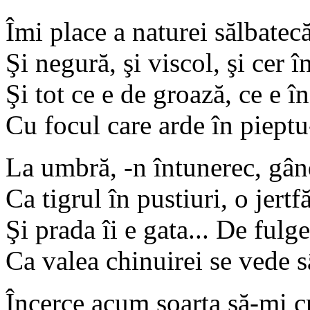
Îmi place a naturei sălbatec
Şi negură, şi viscol, şi cer în
Şi tot ce e de groază, ce e 
Cu focul care arde în pieptu
La umbră, -n întunerec, gând
Ca tigrul în pustiuri, o jertf
Şi prada îi e gata... De fulg
Ca valea chinuirei se vede 
Încerce acum soarta să-mi cr