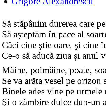
Grigore Alexandrescu
Să stăpânim durerea care p
Să aşteptăm în pace al soarte
Căci cine ştie oare, şi cine 
Ce-o să aducă ziua şi anul v
Mâine, poimâine, poate, soar
Se va arăta vesel pe orizon 
Binele ades vine pe urmele
Şi o zâmbire dulce dup-un 