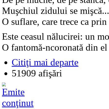
Muşchiul zidului se mişcă...
O suflare, care trece ca prin
Este ceasul nălucirei: un m
O fantomă-ncoronată din el i
Citiţi mai departe
51909 afişări