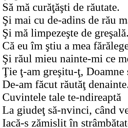
Să mă curăţăşti de răutate.
Şi mai cu de-adins de rău m
Şi mă limpezeşte de greşală
Că eu îm ştiu a mea fărăleg
Şi răul mieu nainte-mi ce m
Ţie ţ-am greşitu-ţ, Doamne 
De-am făcut răutăţ denainte
Cuvintele tale te-ndireaptă
La giudeţ să-nvinci, când ve
Iacă-s zămislit în strâmbătat