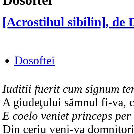
Dosoftei
[Acrostihul sibilin], de 
Dosoftei
Iuditii fuerit cum signum t
A giudeţului sămnul fi-va,
E coelo veniet princeps per
Din ceriu veni-va domnitoriu