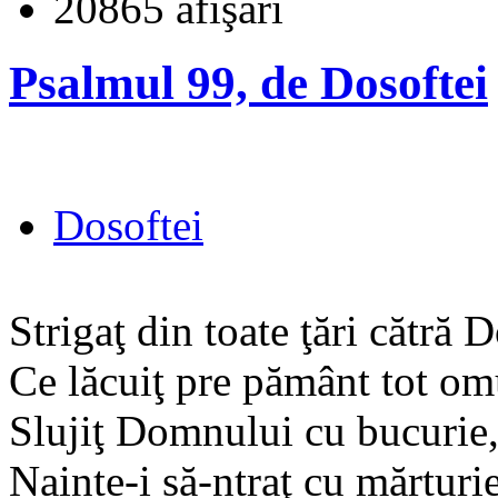
20865 afişări
Psalmul 99, de Dosoftei
Dosoftei
Strigaţ din toate ţări cătră
Ce lăcuiţ pre pământ tot om
Slujiţ Domnului cu bucurie
Nainte-i să-ntraţ cu mărturie