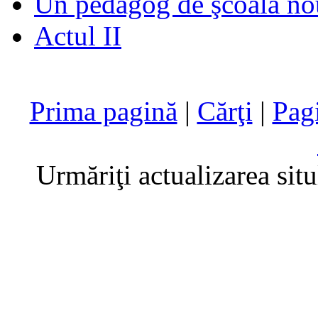
Un pedagog de şcoală no
Actul II
Prima pagină
|
Cărţi
|
Pag
Urmăriţi actualizarea sit