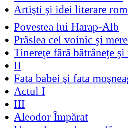
Artişti şi idei literare ro
Povestea lui Harap-Alb
Prâslea cel voinic şi mere
Tinereţe fără bătrâneţe şi
II
Fata babei şi fata moşnea
Actul I
III
Aleodor Împărat