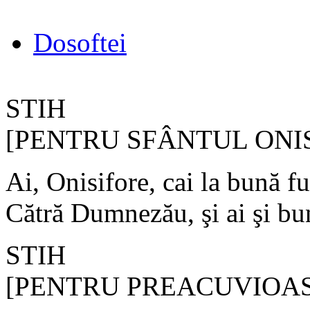
Dosoftei
STIH
[PENTRU SFÂNTUL ONI
Ai, Onisifore, cai la bună f
Cătră Dumnezău, şi ai şi bu
STIH
[PENTRU PREACUVIOA