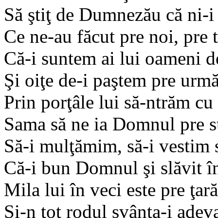
Să ştiţ de Dumnezău că ni-
Ce ne-au făcut pre noi, pre 
Că-i suntem ai lui oameni d
Şi oiţe de-i paştem pre urmă
Prin porţâle lui să-ntrăm cu
Sama să ne ia Domnul pre s
Să-i mulţămim, să-i vestim
Că-i bun Domnul şi slăvit î
Mila lui în veci este pre ţară
Şi-n tot rodul svânta-i adev