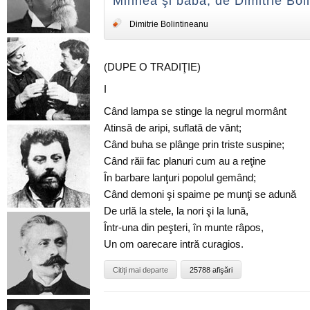
Mihnea şi baba, de Dimitrie Bol
Dimitrie Bolintineanu
(DUPE O TRADIŢIE)
I
Când lampa se stinge la negrul mormânt
Atinsă de aripi, suflată de vânt;
Când buha se plânge prin triste suspine;
Când răii fac planuri cum au a reţine
În barbare lanţuri popolul gemând;
Când demoni şi spaime pe munţi se adună
De urlă la stele, la nori şi la lună,
Într-una din peşteri, în munte râpos,
Un om oarecare intră curagios.
Citiţi mai departe
25788 afişări