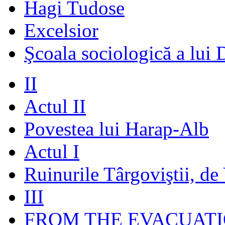
Hagi Tudose
Excelsior
Şcoala sociologică a lui 
II
Actul II
Povestea lui Harap-Alb
Actul I
Ruinurile Târgoviştii, de
III
FROM THE EVACUATI