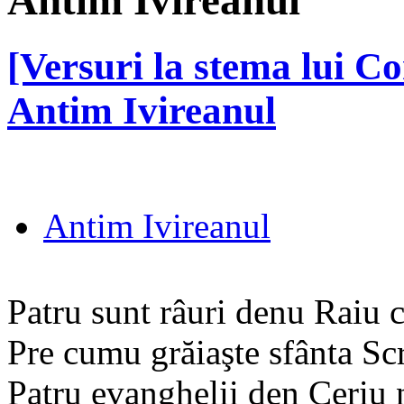
Antim Ivireanul
[Versuri la stema lui C
Antim Ivireanul
Antim Ivireanul
Patru sunt râuri denu Raiu c
Pre cumu grăiaşte sfânta Scr
Patru evanghelii den Ceriu 