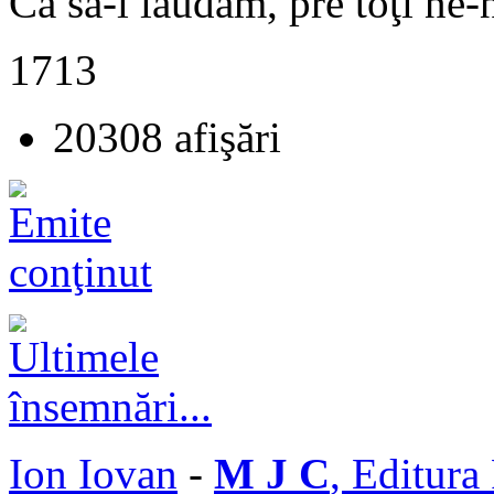
Ca să-l lăudăm, pre toţi ne-
1713
20308 afişări
Ion Iovan
-
M J C
, Editura