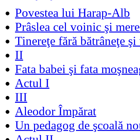
Povestea lui Harap-Alb
Prâslea cel voinic şi mere
Tinereţe fără bătrâneţe şi
II
Fata babei şi fata moşnea
Actul I
III
Aleodor Împărat
Un pedagog de şcoală no
Actul II