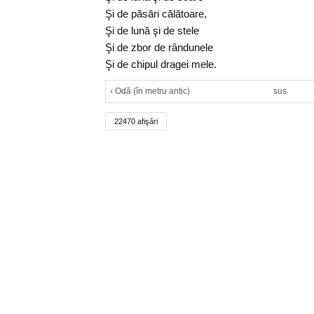
Şi de păsări călătoare,
Şi de lună şi de stele
Şi de zbor de rândunele
Şi de chipul dragei mele.
‹ Odă (în metru antic)
sus
22470 afişări