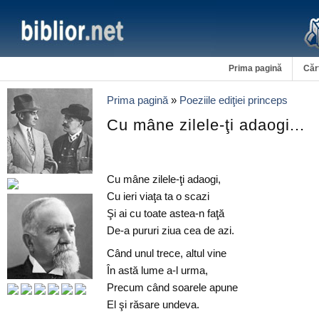
Prima pagină
Căr
Prima pagină
»
Poeziile ediţiei princeps
Cu mâne zilele-ţi adaogi...
Cu mâne zilele-ţi adaogi,
Cu ieri viaţa ta o scazi
Şi ai cu toate astea-n faţă
De-a pururi ziua cea de azi.
Când unul trece, altul vine
În astă lume a-l urma,
Precum când soarele apune
El şi răsare undeva.