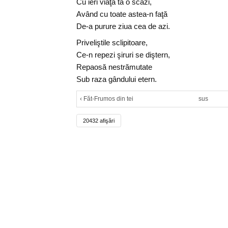
Cu ieri viaţa ta o scazi,
Având cu toate astea-n faţă
De-a purure ziua cea de azi.
Priveliştile sclipitoare,
Ce-n repezi şiruri se diştern,
Repaosă nestrămutate
Sub raza gândului etern.
‹ Făt-Frumos din tei
sus
20432 afişări