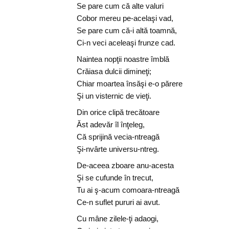
Se pare cum că alte valuri
Cobor mereu pe-acelaşi vad,
Se pare cum că-i altă toamnă,
Ci-n veci aceleaşi frunze cad.
Naintea nopţii noastre îmblă
Crăiasa dulcii dimineţi;
Chiar moartea însăşi e-o părere
Şi un visternic de vieţi.
Din orice clipă trecătoare
Ăst adevăr îl înţeleg,
Că sprijină vecia-ntreagă
Şi-nvârte universu-ntreg.
De-aceea zboare anu-acesta
Şi se cufunde în trecut,
Tu ai ş-acum comoara-ntreagă
Ce-n suflet pururi ai avut.
Cu mâne zilele-ţi adaogi,