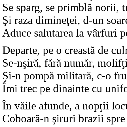
Se sparg, se primblă norii, t
Şi raza dimineţei, d-un soare
Aduce salutarea la vârfuri p
Departe, pe o creastă de cul
Se-nşiră, fără număr, molifţi
Şi-n pompă militară, c-o fru
Îmi trec pe dinainte cu unif
În văile afunde, a nopţii loc
Coboară-n şiruri brazii spr