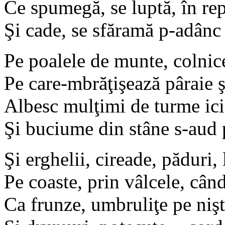
Ce spumegă, se luptă, în rep
Şi cade, se sfăramă p-adânc 
Pe poalele de munte, colnice
Pe care-mbrăţişează pâraie 
Albesc mulţimi de turme ici-
Şi buciume din stâne s-aud 
Şi erghelii, cireade, păduri, 
Pe coaste, prin vâlcele, când
Ca frunze, umbruliţe pe nişt