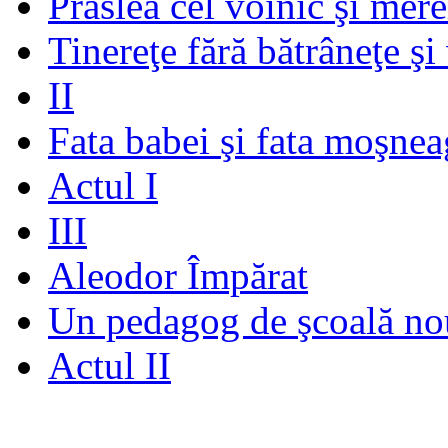
Prâslea cel voinic şi mere
Tinereţe fără bătrâneţe şi
II
Fata babei şi fata moşnea
Actul I
III
Aleodor Împărat
Un pedagog de şcoală no
Actul II