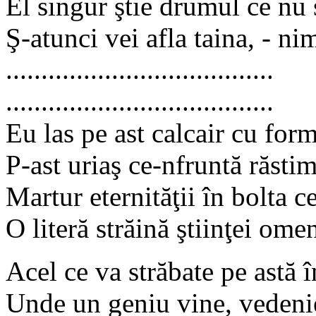
El singur ştie drumul ce nu 
Ş-atunci vei afla taina, - ni
......................................
......................................
Eu las pe ast calcair cu fo
P-ast uriaş ce-nfruntă răsti
Martur eternităţii în bolta c
O literă străină ştiinţei omen
Acel ce va străbate pe astă 
Unde un geniu vine, vedenie