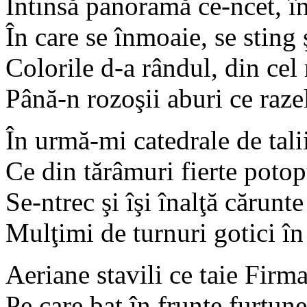
Întinsă panoramă ce-ncet, în
În care se înmoaie, se sting 
Colorile d-a rândul, din cel
Până-n rozoşii aburi ce raze
În urmă-mi catedrale de tali
Ce din tărâmuri fierte potopu
Se-ntrec şi îşi înalţă cărunte
Mulţimi de turnuri gotici în 
Aeriane stavili ce taie Firm
Pe care bat în frunte furtune