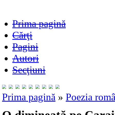
Prima pagină
Cărţi
Pagini
Autori
Secţiuni
Prima pagină
»
Poezia româ