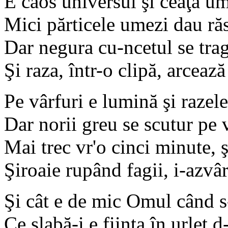
E caos universul şi ceaţa um
Mici părticele umezi dau răs
Dar negura cu-ncetul se trage
Şi raza, într-o clipă, arceaz
Pe vârfuri e lumină şi razele
Dar norii greu se scutur pe 
Mai trec vr'o cinci minute, ş
Şiroaie rupând fagii, i-azvârl
Şi cât e de mic Omul când s
Ce slabă-i e fiinţa în urlet 