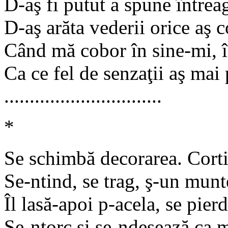
D-aş fi putut a spune întrea
D-aş arăta vederii orice aş 
Când mă cobor în sine-mi, î
Ca ce fel de senzaţii aş mai 
...............................
*
Se schimbă decorarea. Cort
Se-ntind, se trag, ş-un munt
Îl lasă-apoi p-acela, se pier
Se-ntorc şi se-ndesează ca m