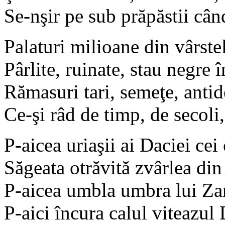
Se-nşir pe sub prăpăstii când
Palaturi milioane din vârstel
Pârlite, ruinate, stau negre 
Rămasuri tari, semeţe, antid
Ce-şi râd de timp, de secoli,
P-aicea uriaşii ai Daciei cei
Săgeata otrăvită zvârlea din
P-aicea umbla umbra lui Za
P-aici încura calul viteazul