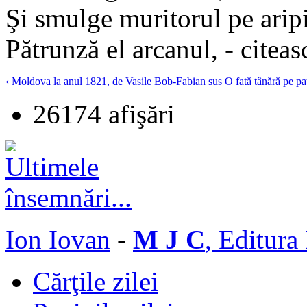
Şi smulge muritorul pe arip
Pătrunză el arcanul, - citeas
‹ Moldova la anul 1821, de Vasile Bob-Fabian
sus
O fată tânără pe pa
26174 afişări
Ion Iovan
-
M J C
, Editura
Cărţile zilei