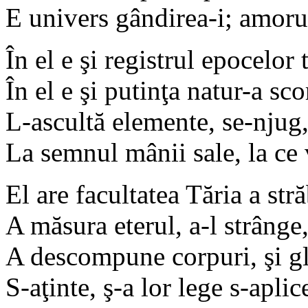
E univers gândirea-i; amoru
În el e şi registrul epocelor 
În el e şi putinţa natur-a sc
L-ascultă elemente, se-njug,
La semnul mânii sale, la ce 
El are facultatea Tăria a stră
A măsura eterul, a-l strânge
A descompune corpuri, şi gl
S-aţinte, ş-a lor lege s-aplice