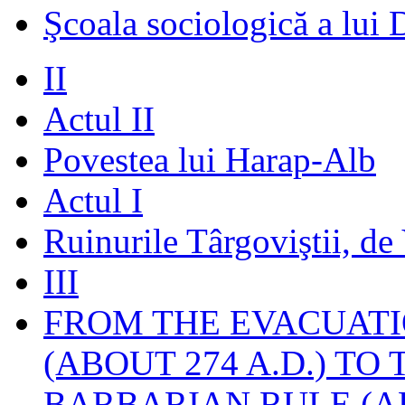
Şcoala sociologică a lui 
II
Actul II
Povestea lui Harap-Alb
Actul I
Ruinurile Târgoviştii, de
III
FROM THE EVACUATI
(ABOUT 274 A.D.) TO
BARBARIAN RULE (A