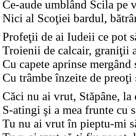
Ce-aude umblând Scila pe vâ
Nici al Scoţiei bardul, bătr
Profeţii de ai Iudeii ce pot
Troienii de calcair, graniţii 
Cu capete aprinse mergând 
Cu trâmbe înzeite de preoţi ş
Căci nu ai vrut, Stăpâne, la 
S-atingi şi a mea frunte cu 
Tu nu ai vrut în pieptu-mi să