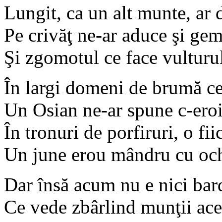
Lungit, ca un alt munte, ar
Pe crivăţ ne-ar aduce şi ge
Şi zgomotul ce face vulturu
În largi domeni de brumă ce
Un Osian ne-ar spune c-eroi
În tronuri de porfiruri, o fii
Un june erou mândru cu och
Dar însă acum nu e nici bard
Ce vede zbârlind munţii ace