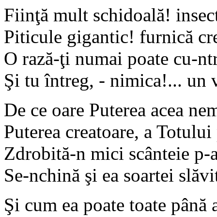
Fiinţă mult schidoală! insec
Piticule gigantic! furnică cr
O rază-ţi numai poate cu-nt
Şi tu întreg, - nimica!... un 
De ce oare Puterea acea nem
Puterea creatoare, a Totului 
Zdrobită-n mici scânteie p-a
Se-nchină şi ea soartei slăvi
Şi cum ea poate toate până 