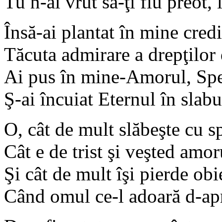
Tu n-ai vrut să-ţi fiu preot, 
Însă-ai plantat în mine cred
Tăcuta admirare a drepţilor 
Ai pus în mine-Amorul, Spe
Ş-ai încuiat Eternul în slabu
O, cât de mult slăbeşte cu s
Cât e de trist şi veşted amoru
Şi cât de mult îşi pierde obi
Când omul ce-l adoară d-apr