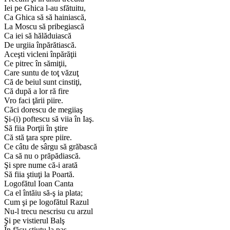
Iei pe Ghica l-au sfătuitu,
Ca Ghica să să hainiască,
La Moscu să pribegiască
Ca iei să hălăduiască
De urgiia înpărătiască.
Aceşti vicleni înpărăţii
Ce pitrec în sămiţii,
Care suntu de toţ văzuţ
Că de beiul sunt cinstiţi,
Că după a lor ră fire
Vro faci ţării piire.
Căci dorescu de megiiaş
Şi-(i) poftescu să viia în Iaş.
Să fiia Porţii în ştire
Că stă ţara spre piire.
Ce câtu de sârgu să grăbască
Ca să nu o prăpădiască.
Şi spre nume că-i arată
Să fiia ştiuţi la Poartă.
Logofătul Ioan Canta
Ca el întăiu să-ş ia plata;
Cum şi pe logofătul Razul
Nu-l trecu nescrisu cu arzul
Şi pe vistierul Balş
În făcu ştiutu la paş.