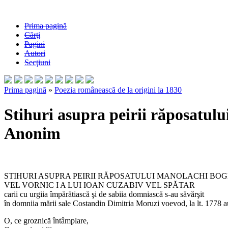
Prima pagină
Cărţi
Pagini
Autori
Secţiuni
Prima pagină
»
Poezia românească de la origini la 1830
Stihuri asupra peirii răposatulu
Anonim
STIHURI ASUPRA PEIRII RĂPOSATULUI MANOLACHI BO
VEL VORNIC I A LUI IOAN CUZABIV VEL SPĂTAR
carii cu urgiia împărătiască şi de sabiia domniască s-au săvărşit
în domniia mării sale Costandin Dimitria Moruzi voevod, la lt. 1778 a
O, ce groznică întâmplare,