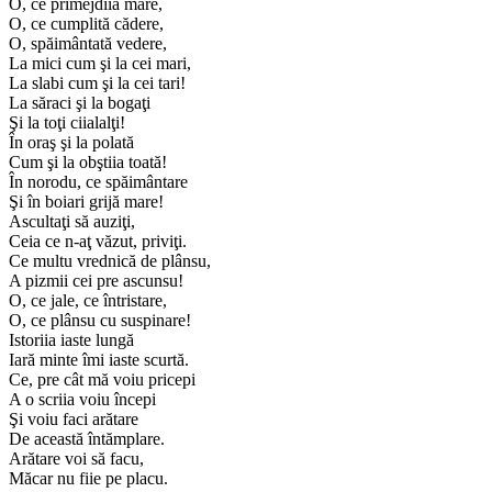
O, ce primejdiia mare,
O, ce cumplită cădere,
O, spăimântată vedere,
La mici cum şi la cei mari,
La slabi cum şi la cei tari!
La săraci şi la bogaţi
Şi la toţi ciialalţi!
În oraş şi la polată
Cum şi la obştiia toată!
În norodu, ce spăimântare
Şi în boiari grijă mare!
Ascultaţi să auziţi,
Ceia ce n-aţ văzut, priviţi.
Ce multu vrednică de plânsu,
A pizmii cei pre ascunsu!
O, ce jale, ce întristare,
O, ce plânsu cu suspinare!
Istoriia iaste lungă
Iară minte îmi iaste scurtă.
Ce, pre cât mă voiu pricepi
A o scriia voiu începi
Şi voiu faci arătare
De această întămplare.
Arătare voi să facu,
Măcar nu fiie pe placu.