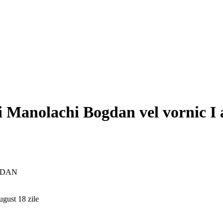
i Manolachi Bogdan vel vornic I a
GDAN
ugust 18 zile