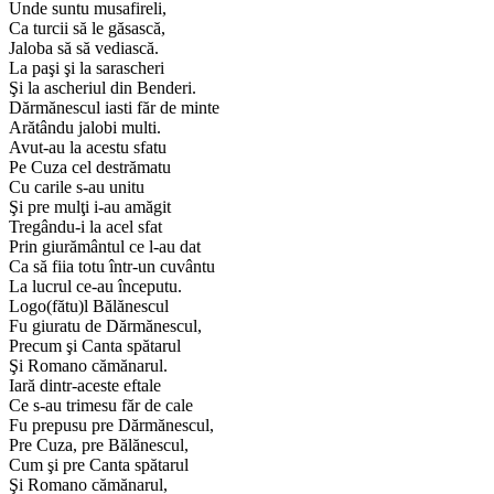
Unde suntu musafireli,
Ca turcii să le găsască,
Jaloba să să vediască.
La paşi şi la sarascheri
Şi la ascheriul din Benderi.
Dărmănescul iasti făr de minte
Arătându jalobi multi.
Avut-au la acestu sfatu
Pe Cuza cel destrămatu
Cu carile s-au unitu
Şi pre mulţi i-au amăgit
Tregându-i la acel sfat
Prin giurământul ce l-au dat
Ca să fiia totu într-un cuvântu
La lucrul ce-au începutu.
Logo(fătu)l Bălănescul
Fu giuratu de Dărmănescul,
Precum şi Canta spătarul
Şi Romano cămănarul.
Iară dintr-aceste eftale
Ce s-au trimesu făr de cale
Fu prepusu pre Dărmănescul,
Pre Cuza, pre Bălănescul,
Cum şi pre Canta spătarul
Şi Romano cămănarul,