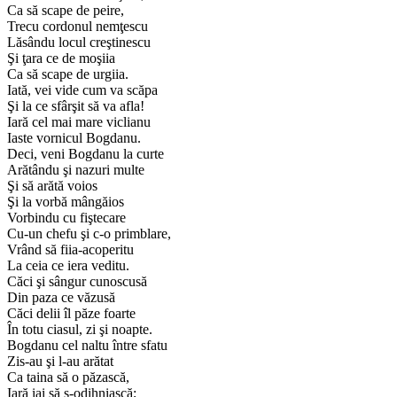
Ca să scape de peire,
Trecu cordonul nemţescu
Lăsându locul creştinescu
Şi ţara ce de moşiia
Ca să scape de urgiia.
Iată, vei vide cum va scăpa
Şi la ce sfârşit să va afla!
Iară cel mai mare viclianu
Iaste vornicul Bogdanu.
Deci, veni Bogdanu la curte
Arătându şi nazuri multe
Şi să arătă voios
Şi la vorbă mângăios
Vorbindu cu fiştecare
Cu-un chefu şi c-o primblare,
Vrând să fiia-acoperitu
La ceia ce iera veditu.
Căci şi sângur cunoscusă
Din paza ce văzusă
Căci delii îl păze foarte
În totu ciasul, zi şi noapte.
Bogdanu cel naltu între sfatu
Zis-au şi l-au arătat
Ca taina să o păzască,
Iară iai să s-odihniască;