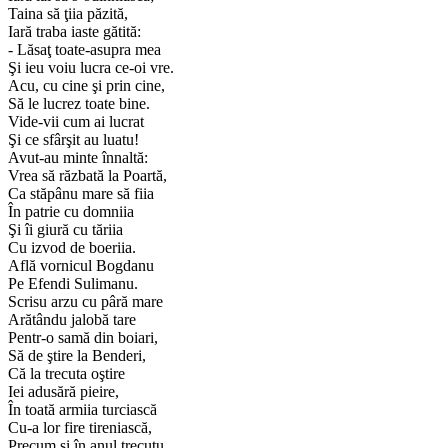
Taina să ţiia păzită,
Iară traba iaste gătită:
- Lăsaţ toate-asupra mea
Şi ieu voiu lucra ce-oi vre.
Acu, cu cine şi prin cine,
Să le lucrez toate bine.
Vide-vii cum ai lucrat
Şi ce sfârşit au luatu!
Avut-au minte înnaltă:
Vrea să răzbată la Poartă,
Ca stăpânu mare să fiia
În patrie cu domniia
Şi îi giură cu tăriia
Cu izvod de boeriia.
Află vornicul Bogdanu
Pe Efendi Sulimanu.
Scrisu arzu cu pâră mare
Arătându jalobă tare
Pentr-o samă din boiari,
Să de ştire la Benderi,
Că la trecuta oştire
Iei adusără pieire,
În toată armiia turciască
Cu-a lor fire tireniască,
Precum şi în anul trecutu