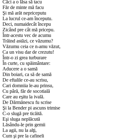
Căci a o lăsa să tacu
Făr de minte mă facu
Şi mă arăt nepriceputu
La lucrul ce-am începutu.
Deci, numaidecât începu
Zicând pre cât mă pricepu.
Într-acestu vec de acumu
Trăind astăzi, ce văzumu?
Văzumu ceia ce n-amu văzut,
Ca un visu dar de crezutu!
Într-o zi grea turburare
În curte, cu spăimântare:
Aducere a o samă
Din boiari, ca să de samă
De eftalile ce-au scrisu,
Cari domniia le-au prinsu,
Cu pâră, făr de socotială
Care au eşitu la ivală.
De Dărmănescu fu scrise
Şi la Bender pi ascuns trimise
C-o slugă pre ticăită.
Eşi sluga neplăcută
Lăsându-le prin gemii
La agii, nu la alţi,
Cum şi pre la cafineli