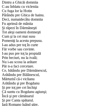
Dintru a Ghicăi domniia
C-au înblatu cu vicleniia
Cu fuga lor la Hotin
Pârându pre Ghica de hainu.
Deci, numaidecâtu domniia
Fu aprinsă de mâniia
Şi răpezi în Dărmăneşti
Tot aleşi oameni domneşti
Cum şi la cei mai susu
Pomeniţi la acestu prepusu.
I-au adus pre toţ în curte
Făr vorbe sau cuvinte.
I-au pus pre toţ la propială
Prin beciuri, nu la ivală;
Nu i-au scosu la arătare
Păr n-a faci cercetare.
Ce, bătându pre Dărmănescul,
Arătându pre Bălănescul,
Mărturisî că-i viclianu
Arătându şi pre Bogdanu
Şi pre toţ pre cei închişi
Că suntu cu Bogdanu agiunşi;
Încă şi pre cămănarul
Şi pre Canta spătarul.
Iară Romano luând ştire,