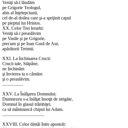
Veniţi să-l lăudăm
pe Grigorie Teologul,
abis al înţelepciunii,
cel de-al doilea care şi-a sprijinit capul
pe pieptul lui Hristos.
XX. Celor Trei Ierarhi:
Veniţi să-i preaslăvim
pe Vasile şi pe Grigorie,
precum şi pe Ioan Gură de Aur,
apărătorii Treimii.
XXI. La închinarea Crucii:
Crucii tale, Stăpâne,
ne închinăm
şi învierea ta o cântăm
şi o preaslăvim.
..................
XXV. La Înălţarea Domnului:
Dumnezeu s-a înălţat însoţit de strigăte,
Domnul în glasul trâmbiţei,
ca să mântuiască chipul lui Adam.
.....................................
XXVIII. Celor dintâi între apostoli: