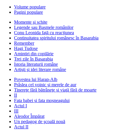
Volume populare
Pagini populare
Momente şi schiţe
Legende sau Basmele românilor
Conu Leonida faţă cu reacţiunea
Continuitatea spiritului românesc în Basarabia
Remember
Hagi Tudose
Amintiri din copilărie
Trei zile în Basarabia
Istoria literaturii române
Artişti şi idei literare române
Povestea lui Harap-Alb
Prâslea cel voinic şi merele de aur
Tinereţe fără bătrâneţe şi viaţă fără de moarte
II
Fata babei şi fata moşneagului
Actul I
III
Aleodor Împărat
Un pedagog de şcoală nouă
Actul II