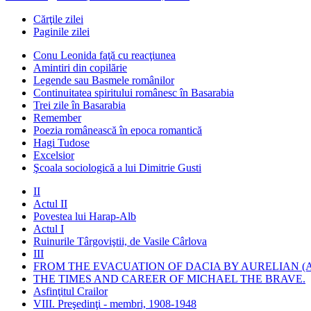
Cărţile zilei
Paginile zilei
Conu Leonida faţă cu reacţiunea
Amintiri din copilărie
Legende sau Basmele românilor
Continuitatea spiritului românesc în Basarabia
Trei zile în Basarabia
Remember
Poezia românească în epoca romantică
Hagi Tudose
Excelsior
Şcoala sociologică a lui Dimitrie Gusti
II
Actul II
Povestea lui Harap-Alb
Actul I
Ruinurile Târgoviştii, de Vasile Cârlova
III
FROM THE EVACUATION OF DACIA BY AURELIAN (A
THE TIMES AND CAREER OF MICHAEL THE BRAVE.
Asfinţitul Crailor
VIII. Preşedinţi - membri, 1908-1948