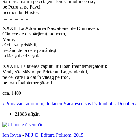
Să-i preamărim pe cetăţenii Ierusalimului ceresc,
pe Petru şi pe Pavel,
ucenicii lui Hristos.
.....................
XXXII. La Adormirea Născătoarei de Dumnezeu:
Cântece de despărţire îţi aducem,
Marie,
căci te-ai pristăvit,
trecând de la cele pământeşti
la lăcaşul cel veşnic.
XXXIII. La tăierea capului lui Ioan Înaintemergătorul:
Veniţi să-l slăvim pe Prietenul Logodnicului,
pe cel care l-a dat în vileag pe Irod,
pe Ioan Înaintemergătorul
cca. 1400
‹ Primăvara amorului, de Iancu Văcărescu
sus
Psalmul 50 - Dosoftei ›
21883 afişări
Ion Iovan
-
M J C
, Editura Polirom, 2015