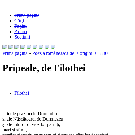
Prima pagină
Cărţi
Pagini
Autori
Secţiuni
Prima pagină
»
Poezia românească de la origini la 1830
Pripeale, de Filothei
Filothei
la toate praznicele Domnului
şi ale Născătoarei de Dumnezeu
şi ale tuturor cuvioşilor părinţi,
mari şi sfinţi,