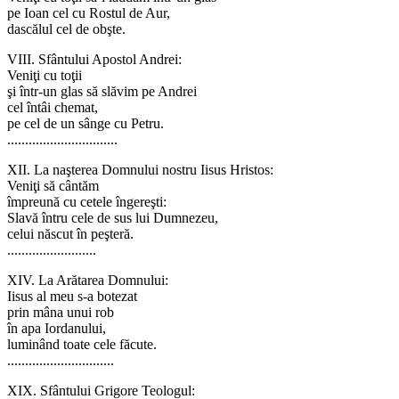
pe Ioan cel cu Rostul de Aur,
dascălul cel de obşte.
VIII. Sfântului Apostol Andrei:
Veniţi cu toţii
şi într-un glas să slăvim pe Andrei
cel întâi chemat,
pe cel de un sânge cu Petru.
...............................
XII. La naşterea Domnului nostru Iisus Hristos:
Veniţi să cântăm
împreună cu cetele îngereşti:
Slavă întru cele de sus lui Dumnezeu,
celui născut în peşteră.
.........................
XIV. La Arătarea Domnului:
Iisus al meu s-a botezat
prin mâna unui rob
în apa Iordanului,
luminând toate cele făcute.
..............................
XIX. Sfântului Grigore Teologul: