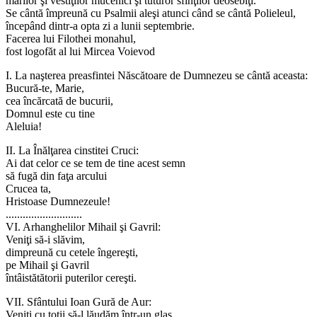
marilor şi vestiţilor mucenici şi tuturor sfinţilor deosebiţi.
Se cântă împreună cu Psalmii aleşi atunci când se cântă Polieleul,
începând dintr-a opta zi a lunii septembrie.
Facerea lui Filothei monahul,
fost logofăt al lui Mircea Voievod
I. La naşterea preasfintei Născătoare de Dumnezeu se cântă aceasta:
Bucură-te, Marie,
cea încărcată de bucurii,
Domnul este cu tine
Aleluia!
II. La Înălţarea cinstitei Cruci:
Ai dat celor ce se tem de tine acest semn
să fugă din faţa arcului
Crucea ta,
Hristoase Dumnezeule!
...........................
VI. Arhanghelilor Mihail şi Gavril:
Veniţi să-i slăvim,
dimpreună cu cetele îngereşti,
pe Mihail şi Gavril
întâistătătorii puterilor cereşti.
VII. Sfântului Ioan Gură de Aur:
Veniţi cu toţii să-l lăudăm într-un glas