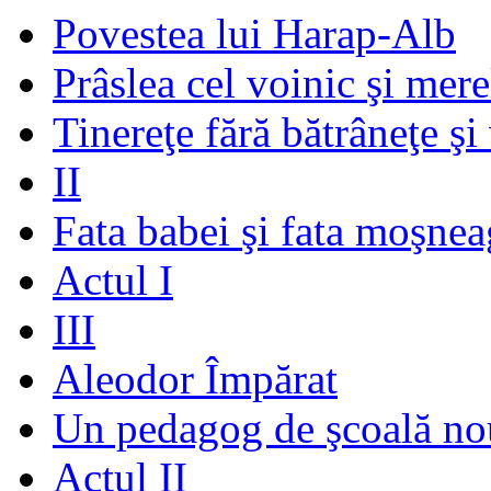
Povestea lui Harap-Alb
Prâslea cel voinic şi mere
Tinereţe fără bătrâneţe şi
II
Fata babei şi fata moşnea
Actul I
III
Aleodor Împărat
Un pedagog de şcoală no
Actul II