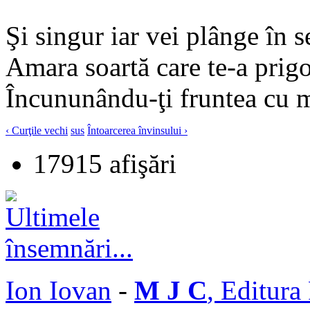
Şi singur iar vei plânge în s
Amara soartă care te-a prigo
Încununându-ţi fruntea cu m
‹ Curţile vechi
sus
Întoarcerea învinsului ›
17915 afişări
Ion Iovan
-
M J C
, Editura