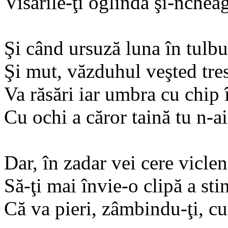
Visările-ţi oglindă şi-nchea
Şi când ursuză luna în tulbu
Şi mut, văzduhul veşted tres
Va răsări iar umbra cu chip 
Cu ochi a căror taină tu n-ai
Dar, în zadar vei cere viclen
Să-ţi mai învie-o clipă a stin
Că va pieri, zâmbindu-ţi, cu