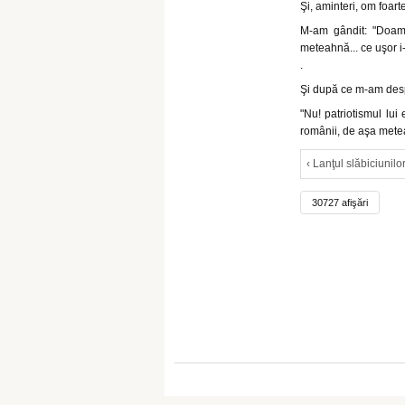
Şi, aminteri, om foarte
M-am gândit: "Doam
meteahnă... ce uşor i-a
.
Şi după ce m-am desp
"Nu! patriotismul lu
românii, de aşa mete
‹ Lanţul slăbiciunilo
30727 afişări