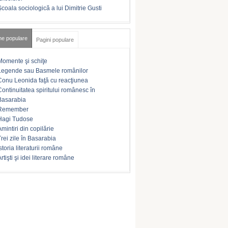
Şcoala sociologică a lui Dimitrie Gusti
me populare
Pagini populare
Momente şi schiţe
Legende sau Basmele românilor
Conu Leonida faţă cu reacţiunea
Continuitatea spiritului românesc în
Basarabia
Remember
Hagi Tudose
Amintiri din copilărie
Trei zile în Basarabia
storia literaturii române
rtişti şi idei literare române