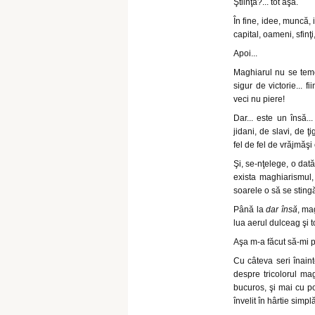
Ştiinţă?... tot aşa.
În fine, idee, muncă, i
capital, oameni, sfinţi,
Apoi...
Maghiarul nu se teme
sigur de victorie... f
veci nu piere!
Dar... este un însă..
jidani, de slavi, de 
fel de fel de vrăjmăşi 
Şi, se-nţelege, o dată
exista maghiarismul,
soarele o să se stingă
Până la
dar însă
, ma
lua aerul dulceag şi t
Aşa m-a făcut să-mi p
Cu câteva seri înain
despre tricolorul ma
bucuros, şi mai cu po
învelit în hârtie simpl