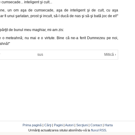
 cumsecade... inteligent şi cult...
ne, un om aşa de cumsecade, aşa de inteligent şi de cult, cu aşa
r fi unui şarlatan, prost şi incult, să-l ducă de nas şi să-şi bată joc de el!"
ărţit de bunul meu maghiar, mi-am zis:
i e o meteahnă; nu mai e o virtute. Bine că ne-a ferit Dumnezeu pe noi,
ahnă!"
r
sus
Mitică ›
Prima pagină
|
Cărţi
|
Pagini
|
Autori
|
Secţiuni
|
Contact
|
Harta
Urmăriţi actualizarea sitului abonîndu-vă la
fluxul RSS
.