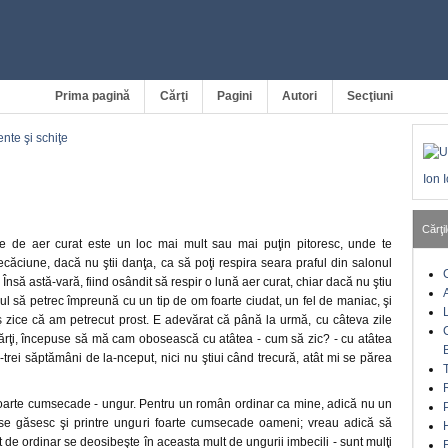
Prima pagină
Cărţi
Pagini
Autori
Secţiuni
te şi schiţe
Ion 
Cărţil
ne de aer curat este un loc mai mult sau mai puţin pitoresc, unde te
înecăciune, dacă nu ştii danţa, ca să poţi respira seara praful din salonul
Însă astă-vară, fiind osândit să respir o lună aer curat, chiar dacă nu ştiu
l să petrec împreună cu un tip de om foarte ciudat, un fel de maniac, şi
ş zice că am petrecut prost. E adevărat că până la urmă, cu câteva zile
ărţi, începuse să mă cam obosească cu atâtea - cum să zic? - cu atâtea
ă-trei săptămâni de la-nceput, nici nu ştiui când trecură, atât mi se părea
foarte cumsecade - ungur. Pentru un român ordinar ca mine, adică nu un
 se găsesc şi printre unguri foarte cumsecade oameni; vreau adică să
de ordinar se deosibeşte în aceasta mult de ungurii imbecili - sunt mulţi