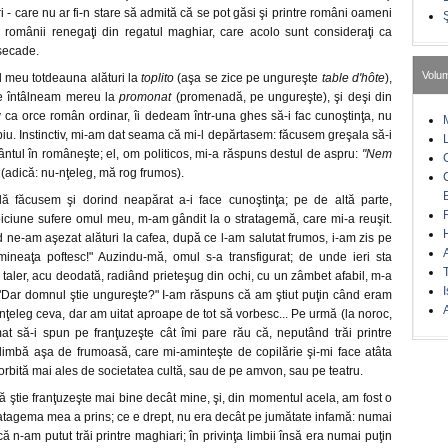
i - care nu ar fi-n stare să admită că se pot găsi şi printre români oameni
românii renegaţi din regatul maghiar, care acolo sunt consideraţi ca
secade.
Volu
 meu totdeauna alături la
toplito
(aşa se zice pe ungureşte
table d'hôte
),
 ne întâlneam mereu la
promonat
(promenadă, pe ungureşte), şi deşi din
 ca orce român ordinar, îi dedeam într-una ghes să-i fac cunoştinţa, nu
piu. Instinctiv, mi-am dat seama că mi-l depărtasem: făcusem greşala să-i
ntul în româneşte; el, om politicos, mi-a răspuns destul de aspru:
"Nem
(adică: nu-nţeleg, mă rog frumos).
lă făcusem şi dorind neapărat a-i face cunoştinţa; pe de altă parte,
iciune sufere omul meu, m-am gândit la o stratagemă, care mi-a reuşit.
d ne-am aşezat alături la cafea, după ce l-am salutat frumos, i-am zis pe
ineaţa poftesc!" Auzindu-mă, omul s-a transfigurat; de unde ieri sta
taler, acu deodată, radiând prieteşug din ochi, cu un zâmbet afabil, m-a
I
: "Dar domnul ştie ungureşte?" I-am răspuns că am ştiut puţin când eram
A
nţeleg ceva, dar am uitat aproape de tot să vorbesc... Pe urmă (la noroc,
t să-i spun pe franţuzeşte cât îmi pare rău că, neputând trăi printre
 limbă aşa de frumoasă, care mi-aminteşte de copilărie şi-mi face atâta
rbită mai ales de societatea cultă, sau de pe amvon, sau pe teatru.
 ştie franţuzeşte mai bine decât mine, şi, din momentul acela, am fost o
ratagema mea a prins; ce e drept, nu era decât pe jumătate infamă: numai
 că n-am putut trăi printre maghiari; în privinţa limbii însă era numai puţin