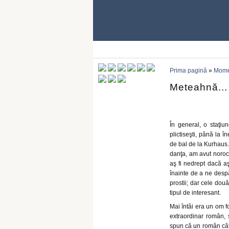
Prima pagină
»
Momen
Meteahnă...
În general, o staţiu
plictiseşti, până la 
de bal de la Kurhaus. 
danţa, am avut norocu
aş fi nedrept dacă a
înainte de a ne desp
prostii; dar cele dou
tipul de interesant.
Mai întâi era un om 
extraordinar român,
spun că un român cât 