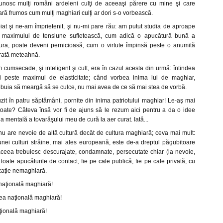
unosc mulţi români ardeleni culţi de aceeaşi părere cu mine şi care
ă frumos cum mulţi maghiari culţi ar dori s-o vorbească.
at şi ne-am împrietenit, şi nu-mi pare rău: am putut studia de aproape
l maximului de tensiune sufletească, cum adică o apucătură bună a
ura, poate deveni pernicioasă, cum o virtute împinsă peste o anumită
curată meteahnă.
umsecade, şi inteligent şi cult, era în cazul acesta din urmă: întindea
ui peste maximul de elasticitate; când vorbea inima lui de maghiar,
ebuia să meargă să se culce, nu mai avea de ce să mai stea de vorbă.
it în patru săptămâni, pornite din inima patriotului maghiar! Le-aş mai
toate? Câteva însă vor fi de ajuns să le rezum aici pentru a da o idee
a mentală a tovarăşului meu de cură la aer curat. Iată...
nu are nevoie de altă cultură decât de cultura maghiară; ceva mai mult:
unei culturi străine, mai ales europeană, este de-a dreptul păgubitoare
ceea trebuiesc descurajate, condamnate, persecutate chiar (la nevoie,
 toate apucăturile de contact, fie pe cale publică, fie pe cale privată, cu
izaţie nemaghiară.
naţională maghiară!
cea naţională maghiară!
aţională maghiară!