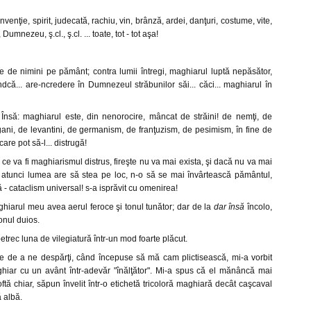
nvenţie, spirit, judecată, rachiu, vin, brânză, ardei, danţuri, costume, vite,
 Dumnezeu, ş.cl., ş.cl. ... toate, tot - tot aşa!
 de nimini pe pământ; contra lumii întregi, maghiarul luptă nepăsător,
iindcă... are-ncredere în Dumnezeul străbunilor săi... căci... maghiarul în
. Însă: maghiarul este, din nenorocire, mâncat de străini! de nemţi, de
ţigani, de levantini, de germanism, de franţuzism, de pesimism, în fine de
care pot să-l... distrugă!
 ce va fi maghiarismul distrus, fireşte nu va mai exista, şi dacă nu va mai
 atunci lumea are să stea pe loc, n-o să se mai învârtească pământul,
 - cataclism universal! s-a isprăvit cu omenirea!
ghiarul meu avea aerul feroce şi tonul tunător; dar de la
dar însă
încolo,
onul duios.
etrec luna de vilegiatură într-un mod foarte plăcut.
te de a ne despărţi, când începuse să mă cam plictisească, mi-a vorbit
ghiar cu un avânt într-adevăr "înălţător". Mi-a spus că el mănâncă mai
ftă chiar, săpun învelit într-o etichetă tricoloră maghiară decât caşcaval
ă albă.