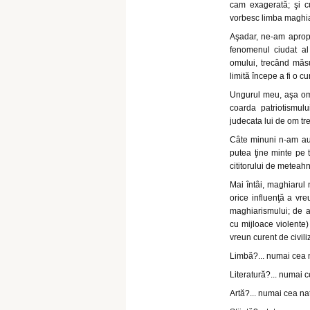
cam exagerată; şi c
vorbesc limba maghiar
Aşadar, ne-am apropi
fenomenul ciudat a
omului, trecând măs
limită începe a fi o 
Ungurul meu, aşa om c
coarda patriotismul
judecata lui de om tr
Câte minuni n-am auz
putea ţine minte pe 
cititorului de meteahn
Mai întâi, maghiarul 
orice influenţă a vre
maghiarismului; de a
cu mijloace violente)
vreun curent de civil
Limbă?... numai cea 
Literatură?... numai 
Artă?... numai cea n