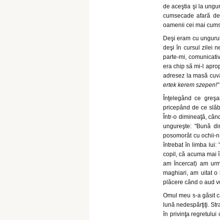
de aceştia şi la ungur
cumsecade afară de 
oamenii cei mai cum
Deşi eram cu ungurul
deşi în cursul zilei
parte-mi, comunicativ
era chip să mi-l apro
adresez la masă cuvâ
ertek kerem szepen!"
Înţelegând ce greşa
pricepând de ce slăb
Într-o dimineaţă, cân
ungureşte: "Bună dim
posomorât cu ochii-n 
întrebat în limba lui
copil, că acuma mai î
am încercat) am urma
maghiari, am uitat o
plăcere când o aud vo
Omul meu s-a găsit că
lună nedespărţiţi. St
în privinţa regretului