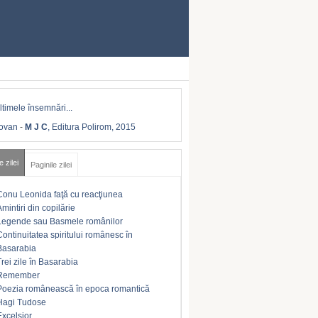
Iovan
-
M J C
, Editura Polirom, 2015
e zilei
Paginile zilei
Conu Leonida faţă cu reacţiunea
Amintiri din copilărie
Legende sau Basmele românilor
Continuitatea spiritului românesc în
Basarabia
Trei zile în Basarabia
Remember
Poezia românească în epoca romantică
Hagi Tudose
Excelsior