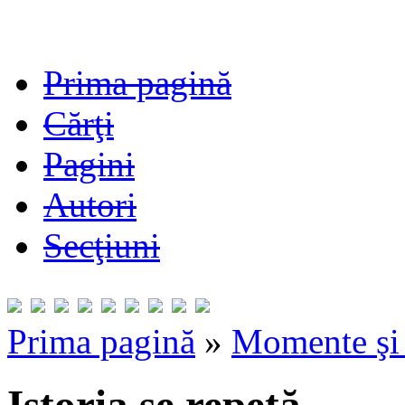
Prima pagină
Cărţi
Pagini
Autori
Secţiuni
Prima pagină
»
Momente şi 