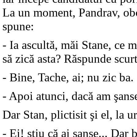
La un moment, Pandrav, obosi
spune:
- Ia ascultă, măi Stane, ce 
să zică asta? Răspunde scur
- Bine, Tache, ai; nu zic ba.
- Apoi atunci, dacă am şanse
Dar Stan, plictisit şi el, la
- Ei! ştiu că ai şanse... Dar