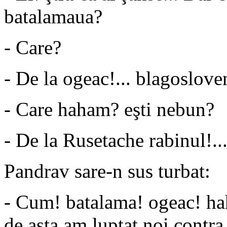
batalamaua?
- Care?
- De la ogeac!... blagoslov
- Care haham? eşti nebun?
- De la Rusetache rabinul!...
Pandrav sare-n sus turbat:
- Cum! batalama! ogeac! hah
de asta am luptat noi contra 