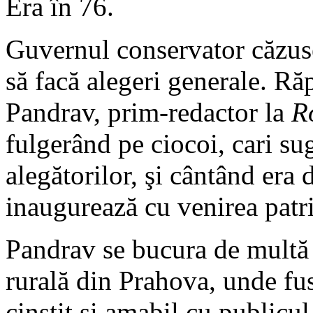
Era în 76.
Guvernul conservator căzuse
să facă alegeri generale. Ră
Pandrav, prim-redactor la
R
fulgerând pe ciocoi, cari su
alegătorilor, şi cântând era d
inaugurează cu venirea patri
Pandrav se bucura de multă 
rurală din Prahova, unde fu
cinstit şi amabil cu publicul