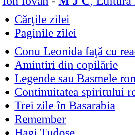
Ion Iovan
-
M J C
, Editura
Cărţile zilei
Paginile zilei
Conu Leonida faţă cu rea
Amintiri din copilărie
Legende sau Basmele ro
Continuitatea spiritului 
Trei zile în Basarabia
Remember
Hagi Tudose