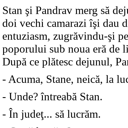
Stan şi Pandrav merg să deju
doi vechi camarazi îşi dau 
entuziasm, zugrăvindu-şi pe 
poporului sub noua eră de li
După ce plătesc dejunul, Pan
- Acuma, Stane, neică, la lu
- Unde? întreabă Stan.
- În judeţ... să lucrăm.