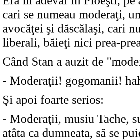
Era în adevăr în Ploeşti, pe 
cari se numeau moderaţi, un 
avocăţei şi dăscălaşi, cari n
liberali, băieţi nici prea-prea
Când Stan a auzit de "modera
- Moderaţii! gogomanii! hah
Şi apoi foarte serios:
- Moderaţii, musiu Tache, s
atâta ca dumneata, să se pui