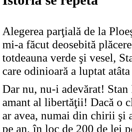
Istoria se repetă
Alegerea parţială de la Ploeşt
mi-a făcut deosebită plăcere
totdeauna verde şi vesel, St
care odinioară a luptat atâta
Dar nu, nu-i adevărat! Stan 
amant al libertăţii! Dacă o cl
ar avea, numai din chirii şi 
pe an, în loc de 200 de lei p