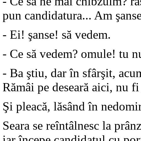
- Ce să ne mai chibzuim? ră
pun candidatura... Am şanse
- Ei! şanse! să vedem.
- Ce să vedem? omule! tu nu
- Ba ştiu, dar în sfârşit, ac
Rămâi pe deseară aici, nu fi 
Şi pleacă, lăsând în nedomir
Seara se reîntâlnesc la prânz
iar începe candidatul cu por