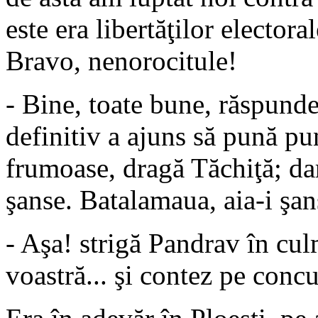
este era libertăţilor elector
Bravo, nenorocitule!
- Bine, toate bune, răspunde 
definitiv a ajuns să pună pun
frumoase, dragă Tăchiţă; dar
şanse. Batalamaua, aia-i şans
- Aşa! strigă Pandrav în cul
voastră... şi contez pe conc