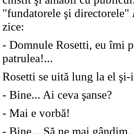
"fundatorele şi directorele"
zice:
- Domnule Rosetti, eu îmi p
patrulea!...
Rosetti se uită lung la el şi
- Bine... Ai ceva şanse?
- Mai e vorbă!
- Bine... Să ne mai gândim.