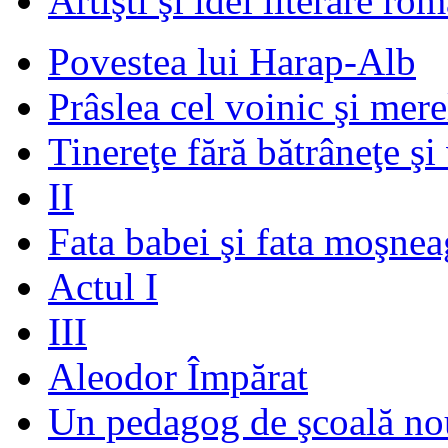
Artişti şi idei literare ro
Povestea lui Harap-Alb
Prâslea cel voinic şi mere
Tinereţe fără bătrâneţe şi
II
Fata babei şi fata moşnea
Actul I
III
Aleodor Împărat
Un pedagog de şcoală no