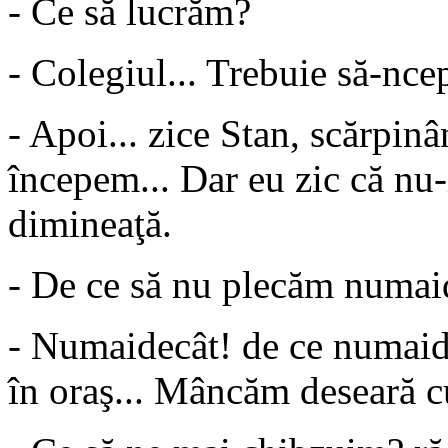
- Ce să lucrăm?
- Colegiul... Trebuie să-nc
- Apoi... zice Stan, scărpinâ
începem... Dar eu zic că nu-
dimineaţă.
- De ce să nu plecăm numai
- Numaidecât! de ce numaide
în oraş... Mâncăm deseară c