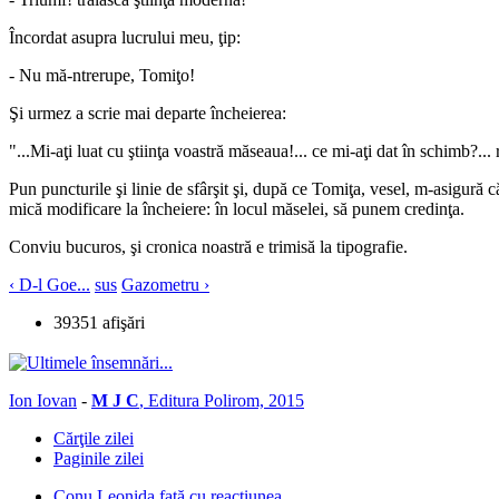
Încordat asupra lucrului meu, ţip:
- Nu mă-ntrerupe, Tomiţo!
Şi urmez a scrie mai departe încheierea:
"...Mi-aţi luat cu ştiinţa voastră măseaua!... ce mi-aţi dat în schimb?...
Pun puncturile şi linie de sfârşit şi, după ce Tomiţa, vesel, m-asigură 
mică modificare la încheiere: în locul măselei, să punem credinţa.
Conviu bucuros, şi cronica noastră e trimisă la tipografie.
‹ D-l Goe...
sus
Gazometru ›
39351 afişări
Ion Iovan
-
M J C
, Editura Polirom, 2015
Cărţile zilei
Paginile zilei
Conu Leonida faţă cu reacţiunea