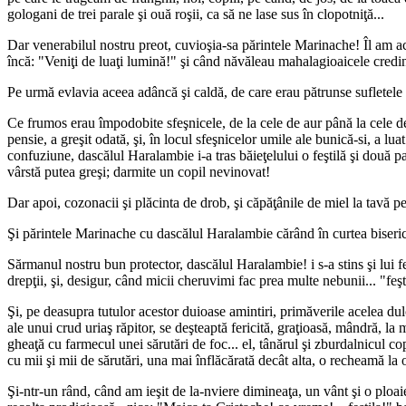
gologani de trei parale şi ouă roşii, ca să ne lase sus în clopotniţă...
Dar venerabilul nostru preot, cuvioşia-sa părintele Marinache! Îl am aci
încă: "Veniţi de luaţi lumină!" şi când năvăleau mahalagioaicele credin
Pe urmă evlavia aceea adâncă şi caldă, de care erau pătrunse sufletele tu
Ce frumos erau împodobite sfeşnicele, de la cele de aur până la cele d
pensie, a greşit odată, şi, în locul sfeşnicelor umile ale bunică-si, a l
confuziune, dascălul Haralambie i-a tras băieţelului o feştilă şi două 
vârstă putea greşi; darmite un copil nevinovat!
Dar apoi, cozonacii şi plăcinta de drob, şi căpăţânile de miel la tavă p
Şi părintele Marinache cu dascălul Haralambie cărând în curtea bisericii
Sărmanul nostru bun protector, dascălul Haralambie! i s-a stins şi lui f
drepţii, şi, desigur, când micii cheruvimi fac prea multe nebunii... "feşt
Şi, pe deasupra tutulor acestor duioase amintiri, primăverile acelea dulc
ale unui crud uriaş răpitor, se deşteaptă fericită, graţioasă, mândră, la
gheaţă cu farmecul unei sărutări de foc... el, tânărul şi zburdalnicul co
cu mii şi mii de sărutări, una mai înflăcărată decât alta, o recheamă la o
Şi-ntr-un rând, când am ieşit de la-nviere dimineaţa, un vânt şi o ploai