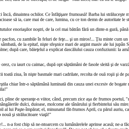
 încă, dinaintea ochilor. Ce înfăţişare frumoasă! Barba lui străluceşte m
cioase să ia, care mai de care, lumina, cu ce ton demn de autoritate le st
tulor enoriaşilor noştri, de la cel mai bătrân fără un dinte-n gură, până l
e pacfon, cu zambile în feluri de feţe... şi un miros!... Ţiu minte cum 
uat sâmbată, de la epitaf, nişte sfeşnice mari de argint masiv ale lui jupân
palme; după care, băieţelul a explicat dascălului cauza confuziunii: la 
e orez, cu iaurt cu caimac, după opt săptămâni de fasole sleită şi de varz
 toată ziua, în nişte basmale mari cadrilate, recolta de ouă roşii şi de p
eştila chiar într-o săptămână luminată din cauza unei excesiv de bogate r
ila!"
i, pline de speranţe-n viitor, când, precum zice aşa de frumos poetul, "na
 mângâierile dulci, duioase, molcome ale tânărului şi fierbintelui său mir
pil al lui Paşte-împărat; el, minunatul făt-frumos April, cu părul auriu, ca
 nouă şi strălucitoare viaţă!"
e!... n-a fost chip să ne-ntoarcem cu lumânărelele aprinse acasă; ne-a făc