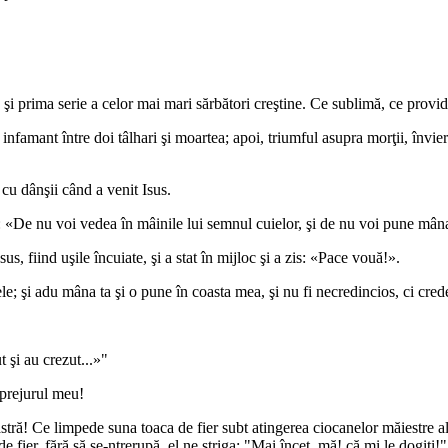
prima serie a celor mai mari sărbători creştine. Ce sublimă, ce providen
l infamant între doi tâlhari şi moartea; apoi, triumful asupra morţii, învi
cu dânşii când a venit Isus.
r: «De nu voi vedea în mâinile lui semnul cuielor, şi de nu voi pune mân
sus, fiind uşile încuiate, şi a stat în mijloc şi a zis: «Pace vouă!».
; şi adu mâna ta şi o pune în coasta mea, şi nu fi necredincios, ci cred
 şi au crezut...»"
împrejurul meu!
tră! Ce limpede suna toaca de fier subt atingerea ciocanelor măiestre a
de fier, fără să se-ntrerupă, el ne striga: "Mai încet, mă! că mi le dogiţi!