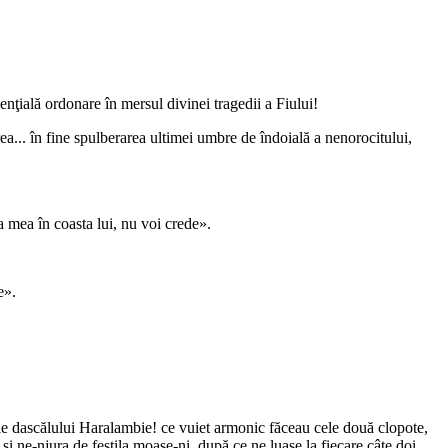
ţială ordonare în mersul divinei tragedii a Fiului!
erea... în fine spulberarea ultimei umbre de îndoială a nenorocitului,
a mea în coasta lui, nu voi crede».
e».
le dascălului Haralambie! ce vuiet armonic făceau cele două clopote,
" şi ne-njura de feştila moaşe-ni, după ce ne luase la fiecare câte doi