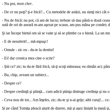
- Nu pot,
mon cher
.
- De ce nu poţi? ţi-e frică?... Cu metodele de astăzi, nu simţi nici cât 
- Nu de frică; nu pot, că am de lucru; trebuie să dau până-n două ceasur
sută de ori de aseară m-am aşezat pe scaun, am pus mâna pe condei; da
Şi iar începe bietul om să se vaite şi să se plimbe ca o hienă. La un m
- E de nesuferit!... mă-mpuşc!
- Omule - zic eu - du-te la dentist!
- Ei! dar cronica mea cine o scrie?
- Ştii ce? zic; tu du-te fără frică, să-ţi scoţi măseaua; eu rămân aci; p
- Ba, chip, aveam un subiect...
- Despre ce?
- Despre credinţă şi ştiinţă... cum adică ştiinţa distruge credinţa şi nu o
- Ceva nou de tot... Am înţeles, zic; du-te şi n-ai grije; aibi curaj!... 
Şi pe când Tomiţa pleacă aiurit de durere, mă şi aşez liniştit la masă şi