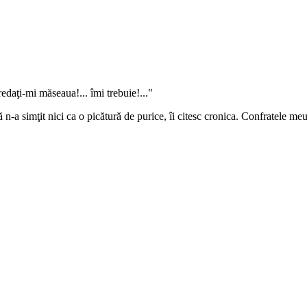
 redaţi-mi măseaua!... îmi trebuie!..."
că n-a simţit nici ca o picătură de purice, îi citesc cronica. Confratele 