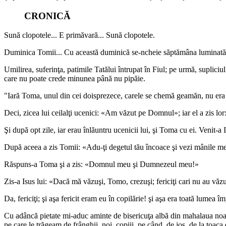
CRONICĂ
Sună clopotele... E primăvară... Sună clopotele.
Duminica Tomii... Cu această duminică se-ncheie săptămâna luminată şi 
Umilirea, suferinţa, patimile Tatălui întrupat în Fiul; pe urmă, supliciu
care nu poate crede minunea până nu pipăie.
"Iară Toma, unul din cei doisprezece, carele se chemă geamăn, nu era 
Deci, zicea lui ceilalţi ucenici: «Am văzut pe Domnul»; iar el a zis lo
Şi după opt zile, iar erau înlăuntru ucenicii lui, şi Toma cu ei. Venit-a I
După aceea a zis Tomii: «Adu-ţi degetul tău încoace şi vezi mânile mele
Răspuns-a Toma şi a zis: «Domnul meu şi Dumnezeul meu!»
Zis-a Isus lui: «Dacă mă văzuşi, Tomo, crezuşi; fericiţi cari nu au văzut
Da, fericiţi; şi aşa fericit eram eu în copilărie! şi aşa era toată lumea 
Cu adâncă pietate mi-aduc aminte de bisericuţa albă din mahalaua noas
pe care le trăgeam de frânghii, noi, copiii, pe când, de jos, de la toaca 