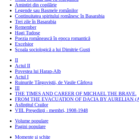
Amintiri din copilărie
Legende sau Basmele românilor
Continuitatea spiritului românesc în Basarabia
Trei zile în Basarabia
Remember
Hagi Tudose
Poezia românească în epoca romantică
Excelsior
Şcoala sociologică a lui Dimitrie Gusti
II
Actul II
Povestea lui Harap-Alb
Actul I
Ruinurile Târgoviştii, de Vasile Cârlova
III
THE TIMES AND CAREER OF MICHAEL THE BRAVE.
FROM THE EVACUATION OF DACIA BY AURELIAN (A
Asfinţitul Crailor
VIII. Preşedinţi - membri, 1908-1948
Volume populare
Pagini populare
Momente şi schiţe