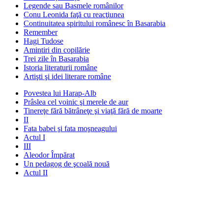
Legende sau Basmele românilor
Conu Leonida faţă cu reacţiunea
Continuitatea spiritului românesc în Basarabia
Remember
Hagi Tudose
Amintiri din copilărie
Trei zile în Basarabia
Istoria literaturii române
Artişti şi idei literare române
Povestea lui Harap-Alb
Prâslea cel voinic şi merele de aur
Tinereţe fără bătrâneţe şi viaţă fără de moarte
II
Fata babei şi fata moşneagului
Actul I
III
Aleodor Împărat
Un pedagog de şcoală nouă
Actul II