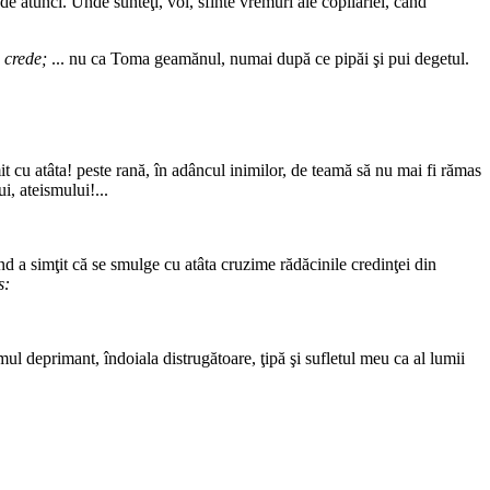
de atunci. Unde sunteţi, voi, sfinte vremuri ale copilăriei, când
 crede;
... nu ca Toma geamănul, numai după ce pipăi şi pui degetul.
it cu atâta! peste rană, în adâncul inimilor, de teamă să nu mai fi rămas
i, ateismului!...
nd a simţit că se smulge cu atâta cruzime rădăcinile credinţei din
s:
ul deprimant, îndoiala distrugătoare, ţipă şi sufletul meu ca al lumii