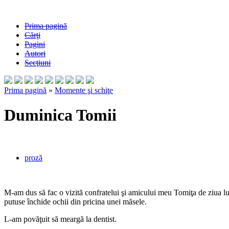
Prima pagină
Cărţi
Pagini
Autori
Secţiuni
Prima pagină
»
Momente şi schiţe
Duminica Tomii
proză
M-am dus să fac o vizită confratelui şi amicului meu Tomiţa de ziua lui
putuse închide ochii din pricina unei măsele.
L-am povăţuit să meargă la dentist.