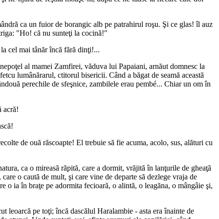
ândră ca un fuior de borangic alb pe patrahirul roşu. Şi ce glas! îl auz
riga: "Ho! că nu sunteţi la cocină!"
a cel mai tânăr încă fără dinţi!...
un nepoţel al mamei Zamfirei, văduva lui Papaiani, arnăut domnesc la
 Sfetcu lumânărarul, ctitorul bisericii. Când a băgat de seamă această
amândouă perechile de sfeşnice, zambilele erau pembé... Chiar un om în
ă acră!
ască!
ecolte de ouă răscoapte! El trebuie să fie acuma, acolo, sus, alături cu
tura, ca o mireasă răpită, care a dormit, vrăjită în lanţurile de gheaţă
e, care o caută de mult, şi care vine de departe să dezlege vraja de
re o ia în braţe pe adormita fecioară, o alintă, o leagăna, o mângâie şi,
ut leoarcă pe toţi; încă dascălul Haralambie - asta era înainte de