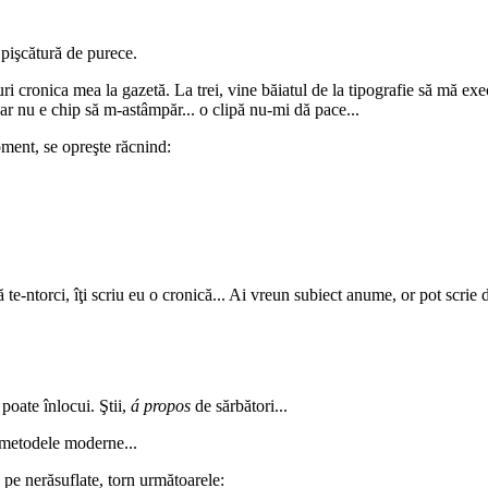
o pişcătură de purece.
i cronica mea la gazetă. La trei, vine băiatul de la tipografie să mă exe
r nu e chip să m-astâmpăr... o clipă nu-mi dă pace...
oment, se opreşte răcnind:
ână te-ntorci, îţi scriu eu o cronică... Ai vreun subiect anume, or pot scr
 poate înlocui. Ştii,
á propos
de sărbători...
cu metodele moderne...
, pe nerăsuflate, torn următoarele: