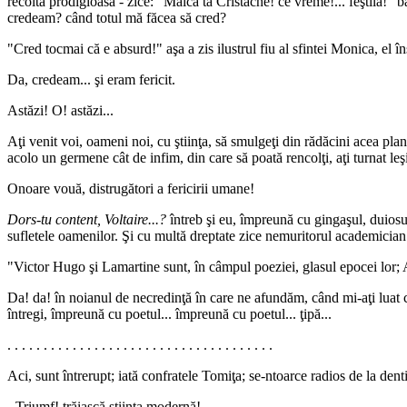
recolta prodigioasă - zice: "Maica ta Cristache! ce vreme!... feştila!" b
credeam? când totul mă făcea să cred?
"Cred tocmai că e absurd!" aşa a zis ilustrul fiu al sfintei Monica, el îns
Da, credeam... şi eram fericit.
Astăzi! O! astăzi...
Aţi venit voi, oameni noi, cu ştiinţa, să smulgeţi din rădăcini acea pla
acolo un germene cât de infim, din care să poată rencolţi, aţi turnat leş
Onoare vouă, distrugători a fericirii umane!
Dors-tu content, Voltaire...?
întreb şi eu, împreună cu gingaşul, duiosul
sufletele oamenilor. Şi cu multă dreptate zice nemuritorul academician
"Victor Hugo şi Lamartine sunt, în câmpul poeziei, glasul epocei lor; A
Da! da! în noianul de necredinţă în care ne afundăm, când mi-aţi luat c
întregi, împreună cu poetul... împreună cu poetul... ţipă...
. . . . . . . . . . . . . . . . . . . . . . . . . . . . . . . . . . . . .
Aci, sunt întrerupt; iată confratele Tomiţa; se-ntoarce radios de la dent
- Triumf! trăiască ştiinţa modernă!