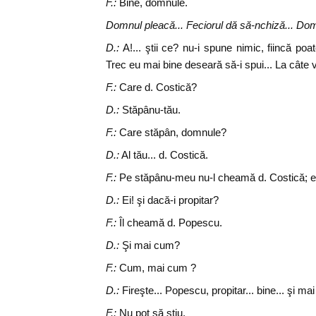
F.:
Bine, domnule.
Domnul pleacă... Feciorul dă să-nchiză... Do
D.:
A!... ştii ce? nu-i spune nimic, fiincă poa
Trec eu mai bine deseară să-i spui... La câte
F.:
Care d. Costică?
D.:
Stăpânu-tău.
F.:
Care stăpân, domnule?
D.:
Al tău... d. Costică.
F.:
Pe stăpânu-meu nu-l cheamă d. Costică; e p
D.:
Ei! şi dacă-i propitar?
F.:
Îl cheamă d. Popescu.
D.:
Şi mai cum?
F.:
Cum, mai cum ?
D.:
Fireşte... Popescu, propitar... bine... şi m
F.:
Nu pot să ştiu.