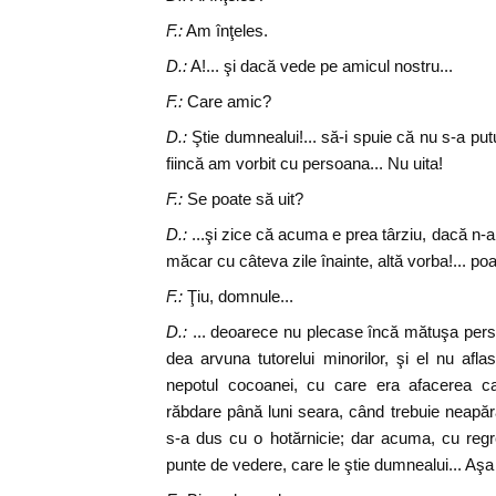
F.:
Am înţeles.
D.:
A!... şi dacă vede pe amicul nostru...
F.:
Care amic?
D.:
Ştie dumnealui!... să-i spuie că nu s-a put
fiincă am vorbit cu persoana... Nu uita!
F.:
Se poate să uit?
D.:
...şi zice că acuma e prea târziu, dacă n-
măcar cu câteva zile înainte, altă vorba!... poat
F.:
Ţiu, domnule...
D.:
... deoarece nu plecase încă mătuşa pers
dea arvuna tutorelui minorilor, şi el nu af
nepotul cocoanei, cu care era afacerea c
răbdare până luni seara, când trebuie neapăra
s-a dus cu o hotărnicie; dar acuma, cu regr
punte de vedere, care le ştie dumnealui... Aşa 