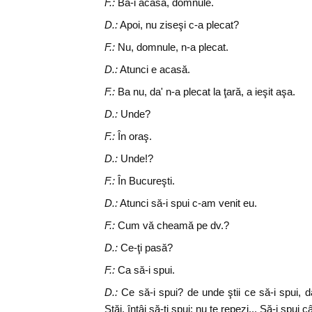
F.:
Ba-i acasă, domnule.
D.:
Apoi, nu ziseşi c-a plecat?
F.:
Nu, domnule, n-a plecat.
D.:
Atunci e acasă.
F.:
Ba nu, da' n-a plecat la ţară, a ieşit aşa.
D.:
Unde?
F.:
În oraş.
D.:
Unde!?
F.:
În Bucureşti.
D.:
Atunci să-i spui c-am venit eu.
F.:
Cum vă cheamă pe dv.?
D.:
Ce-ţi pasă?
F.:
Ca să-i spui.
D.:
Ce să-i spui? de unde ştii ce să-i spui, 
Stăi, întâi să-ţi spui; nu te repezi... Să-i spui 