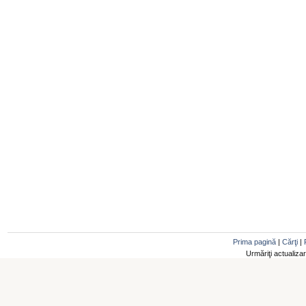
Prima pagină
|
Cărţi
|
Urmăriţi actualiza