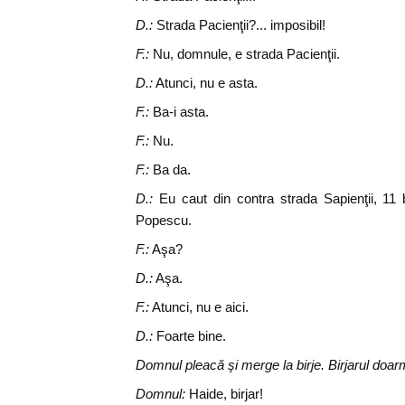
D.:
Strada Pacienţii?... imposibil!
F.:
Nu, domnule, e strada Pacienţii.
D.:
Atunci, nu e asta.
F.:
Ba-i asta.
F.:
Nu.
F.:
Ba da.
D.:
Eu caut din contra strada Sapienţii, 11 b
Popescu.
F.:
Aşa?
D.:
Aşa.
F.:
Atunci, nu e aici.
D.:
Foarte bine.
Domnul pleacă şi merge la birje. Birjarul doar
Domnul:
Haide, birjar!