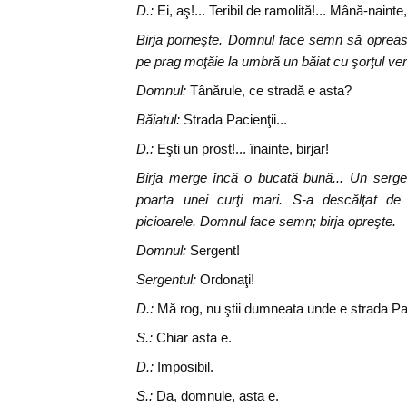
D.:
Ei, aş!... Teribil de ramolită!... Mână-nainte, 
Birja porneşte. Domnul face semn să opreasc
pe prag moţăie la umbră un băiat cu şorţul ve
Domnul:
Tânărule, ce stradă e asta?
Băiatul:
Strada Pacienţii...
D.:
Eşti un prost!... înainte, birjar!
Birja merge încă o bucată bună... Un serge
poarta unei curţi mari. S-a descălţat d
picioarele. Domnul face semn; birja opreşte.
Domnul:
Sergent!
Sergentul:
Ordonaţi!
D.:
Mă rog, nu ştii dumneata unde e strada Pac
S.:
Chiar asta e.
D.:
Imposibil.
S.:
Da, domnule, asta e.