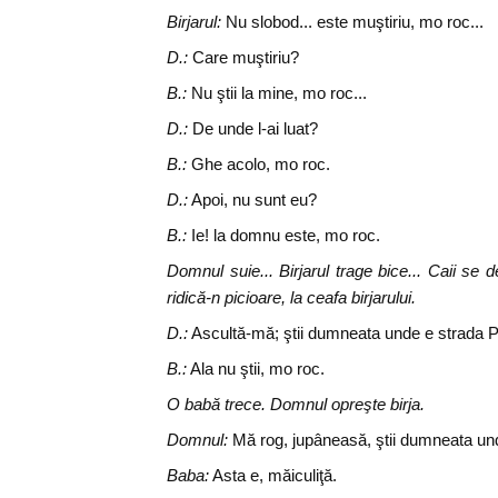
Birjarul:
Nu slobod... este muştiriu, mo roc...
D.:
Care muştiriu?
B.:
Nu ştii la mine, mo roc...
D.:
De unde l-ai luat?
B.:
Ghe acolo, mo roc.
D.:
Apoi, nu sunt eu?
B.:
Ie! la domnu este, mo roc.
Domnul suie... Birjarul trage bice... Caii se
ridică-n picioare, la ceafa birjarului.
D.:
Ascultă-mă; ştii dumneata unde e strada P
B.:
Ala nu ştii, mo roc.
O babă trece. Domnul opreşte birja.
Domnul:
Mă rog, jupâneasă, ştii dumneata und
Baba:
Asta e, măiculiţă.