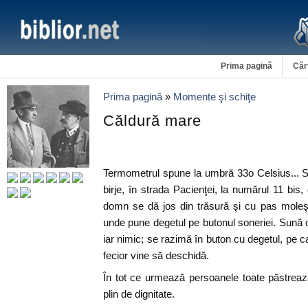
Prima pagină
Căr
Prima pagină
»
Momente şi schiţe
Căldură mare
Termometrul spune la umbră 33o Celsius... Su
birje, în strada Pacienţei, la numărul 11 bis,
domn se dă jos din trăsură şi cu pas moleş
unde pune degetul pe butonul soneriei. Sună o 
iar nimic; se razimă în buton cu degetul, pe car
fecior vine să deschidă.
În tot ce urmează persoanele toate păstreaz
plin de dignitate.