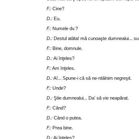
F.:
Cine?
D.:
Eu.
F.:
Numele dv.?
D.:
Destul atâta! mă cunoaşte dumnealui... sun
F.:
Bine, domnule.
D.:
Ai înţeles?
F.:
Am înţeles.
D.:
A!... Spune-i că să ne-ntâlnim negreşit.
F.:
Unde?
D.:
Ştie dumnealui... Da' să vie neapărat.
F.:
Când?
D.:
Când o putea.
F.:
Prea bine.
D.:
Ai înţeles?