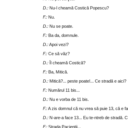
D.:
Nu-l cheamă Costică Popescu?
F.:
Nu.
D.:
Nu se poate.
F.:
Ba da, domnule.
D.:
Apoi vezi?
F.:
Ce să văz?
D.:
Îl cheamă Costică?
F.:
Ba, Mitică.
D.:
Mitică?... peste poate!... Ce stradă e aici?
F.:
Numărul 11 bis...
D.:
Nu e vorba de 11 bis.
F.:
A zis domnul că nu vrea să puie 13, că e fat
D.:
N-are-a face 13... Eu te-ntreb de stradă. 
F.:
Strada Pacienţii...