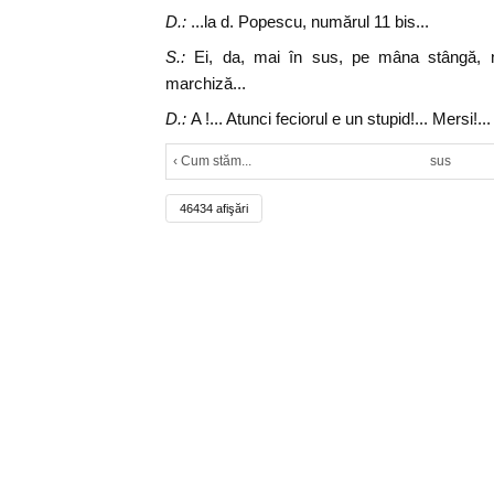
D.:
...la d. Popescu, numărul 11 bis...
S.:
Ei, da, mai în sus, pe mâna stângă, n
marchiză...
D.:
A !... Atunci feciorul e un stupid!... Mersi!...
‹ Cum stăm...
sus
46434 afişări