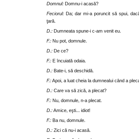
Domnul:
Domnu-i acasă?
Feciorul:
Da; dar mi-a poruncit să spui, dacă
ţară.
D.:
Dumneata spune-i c-am venit eu.
F.:
Nu pot, domnule.
D.:
De ce?
F.:
E încuiată odaia.
D.:
Bate-i, să deschidă.
F.:
Apoi, a luat cheia la dumnealui când a pleca
D.:
Care va să zică, a plecat?
F.:
Nu, domnule, n-a plecat.
D.:
Amice, eşti... idiot!
F.:
Ba nu, domnule.
D.:
Zici că nu-i acasă.