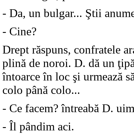
- Da, un bulgar... Ştii anum
- Cine?
Drept răspuns, confratele ara
plină de noroi. D. dă un ţip
întoarce în loc şi urmează s
colo până colo...
- Ce facem? întreabă D. uim
- Îl pândim aci.