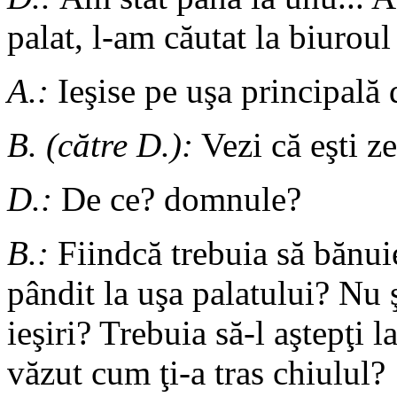
palat, l-am căutat la biuroul 
A.:
Ieşise pe uşa principală
B. (către D.):
Vezi că eşti z
D.:
De ce? domnule?
B.:
Fiindcă trebuia să bănuie
pândit la uşa palatului? Nu ş
ieşiri? Trebuia să-l aştepţi l
văzut cum ţi-a tras chiulul?