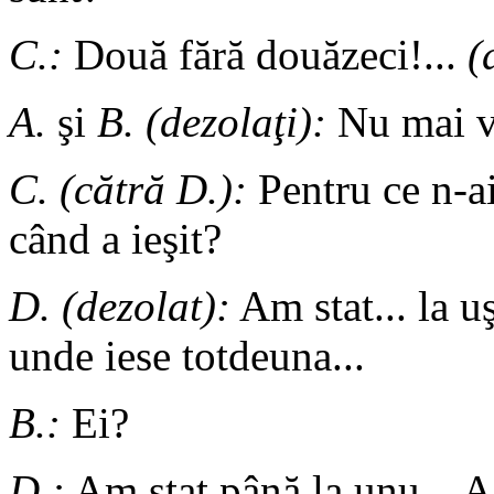
C.:
Două fără douăzeci!...
(
A.
şi
B. (dezolaţi):
Nu mai v
C. (cătră D.):
Pentru ce n-ai 
când a ieşit?
D. (dezolat):
Am stat... la 
unde iese totdeuna...
B.:
Ei?
D.:
Am stat până la unu... A