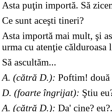
Asta puţin importă. Să zice
Ce sunt aceşti tineri?
Asta importă mai mult, şi a
urma cu atenţie călduroasa l
Să ascultăm...
A. (cătră D.):
Poftim! două 
D. (foarte îngrijat):
Ştiu eu?
A. (cătră D.):
Da' cine? eu?.