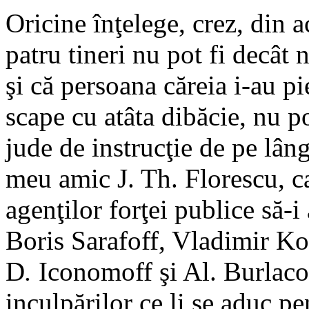
Oricine înţelege, crez, din a
patru tineri nu pot fi decât n
şi că persoana căreia i-au pi
scape cu atâta dibăcie, nu po
jude de instrucţie de pe lâng
meu amic J. Th. Florescu, c
agenţilor forţei publice să-i
Boris Sarafoff, Vladimir Ko
D
.
Iconomoff şi Al. Burlacoff
inculpărilor ce li se aduc pe