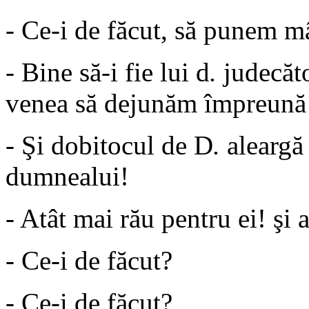
- Ce-i de făcut, să punem m
- Bine să-i fie lui d
.
judecăto
venea să dejunăm împreună!.
- Şi dobitocul de D
.
aleargă 
dumnealui!
- Atât mai rău pentru ei! şi 
- Ce-i de făcut?
- Ce-i de făcut?