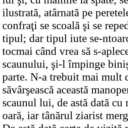
ilustrată, atârnată pe perete
confraţi se scoală şi se repe
tipul; dar tipul iute se-ntoar
tocmai când vrea să s-aplece
scaunului, şi-l împinge biniş
parte. N-a trebuit mai mult 
săvârşească această manope
scaunul lui, de astă dată cu
oară, iar tânărul ziarist mer