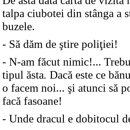
De astă dată carta de vizită
talpa ciubotei din stânga a s
buzele.
- Să dăm de ştire poliţiei!
- N-am făcut nimic!... Trebu
tipul ăsta
.
Dacă este ce bănui
o facem noi... şi atunci să p
facă fasoane!
- Unde dracul e dobitocul d