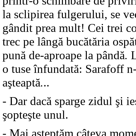
printr-o schimbare de priviri
la sclipirea fulgerului, se 
gândit prea mult! Cei trei co
trec pe lângă bucătăria ospăt
pună de-aproape la pândă
.
L
o tuse înfundată: Sarafoff n-
aşteaptă
.
..
- Dar dacă sparge zidul şi ie
şopteşte unul.
- Mai aşteptăm câteva momen