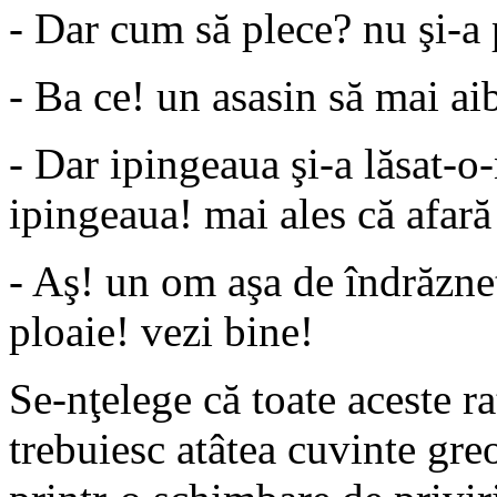
- Dar cum să plece? nu şi-a p
- Ba ce! un asasin să mai aib
- Dar ipingeaua şi-a lăsat-o-n
ipingeaua! mai ales că afară 
- Aş! un om aşa de îndrăzneţ
ploaie! vezi bine!
Se-nţelege că toate aceste 
trebuiesc atâtea cuvinte greo