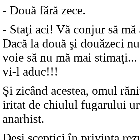
- Două fără zece.
- Staţi aci! Vă conjur să mă 
Dacă la două şi douăzeci nu 
voie să nu mă mai stimaţi...
vi-l aduc!!!
Şi zicând acestea, omul răni
iritat de chiulul fugarului u
anarhist.
Deşi sceptici în privinţa rez