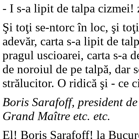
- I s-a lipit de talpa cizmei!
Şi toţi se-ntorc în loc, şi toţ
adevăr, carta s-a lipit de ta
pragul uscioarei, carta s-a d
de noroiul de pe talpă, dar s
strălucitor. O ridică şi - ce c
Boris Sarafoff, president 
Grand Maître etc. etc.
El! Boris Sarafoff! la Bucure