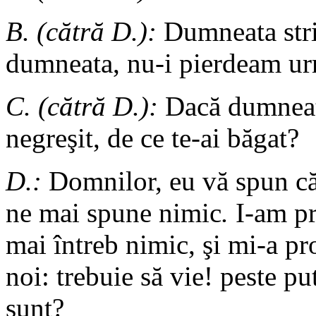
B. (cătră D.):
Dumneata stric
dumneata, nu-i pierdeam ur
C. (cătră D.):
Dacă dumneata
negreşit, de ce te-ai băgat?
D.:
Domnilor, eu vă spun că 
ne mai spune nimic
.
I-am pr
mai întreb nimic, şi mi-a pr
noi: trebuie să vie! peste pu
sunt?