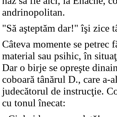
haz să fie aici, la Enache,
andrinopolitan.
"Să aşteptăm dar!" îşi zice t
Câteva momente se petrec fă
material sau psihic, în situa
Dar o birje se opreşte dinain
coboară tânărul D., care a-
judecătorul de instrucţie. Co
cu tonul înecat: