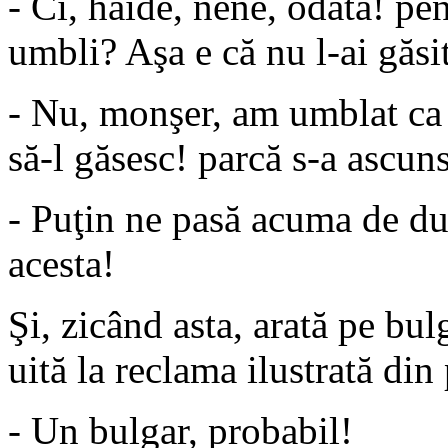
- Ci, haide, nene, odată! p
umbli? Aşa e că nu l-ai găsi
- Nu, monşer, am umblat ca 
să-l găsesc! parcă s-a ascun
- Puţin ne pasă acuma de du
acesta!
Şi, zicând asta, arată pe bul
uită la reclama ilustrată din 
- Un bulgar, probabil!