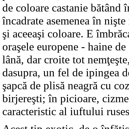
de coloare castanie bătând î
încadrate asemenea în nişte 
şi aceeaşi coloare. E îmbrăc
oraşele europene - haine de 
lână, dar croite tot nemţeşte
dasupra, un fel de ipingea d
şapcă de plisă neagră cu coz
birjereşti; în picioare, ciz
caracteristic al iuftului ruse
Acest tip exotic, de o înfăţi