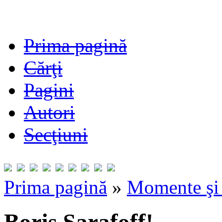
Prima pagină
Cărţi
Pagini
Autori
Secţiuni
Prima pagină
»
Momente şi 