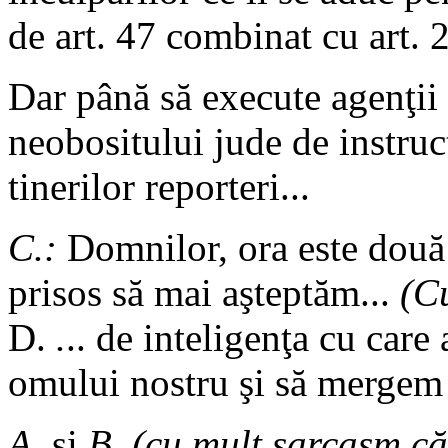
de art. 47 combinat cu art. 
Dar până să execute agenţii 
neobositului jude de instruc
tinerilor reporteri...
C.:
Domnilor, ora este două f
prisos să mai aşteptăm...
(Cu
D.
.
.. de inteligenţa cu care
omului nostru şi să mergem 
A.
şi
B. (cu mult sarcasm că