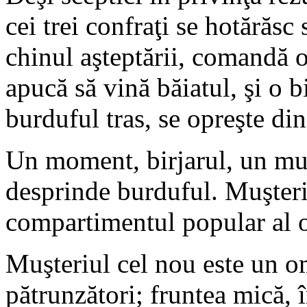
cei trei confraţi se hotărăsc 
chinul aşteptării, comandă o
apucă să vină băiatul, şi o bi
burduful tras, se opreşte di
Un moment, birjarul, un mus
desprinde burduful. Muşteriu
compartimentul popular al os
Muşteriul cel nou este un om
pătrunzători; fruntea mică, î