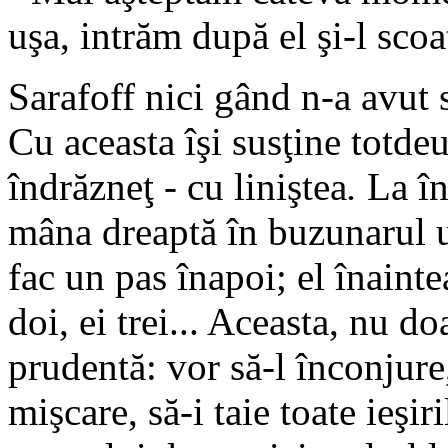
uşa, intrăm după el şi-l sco
Sarafoff nici gând n-a avut 
Cu aceasta îşi susţine totde
îndrăzneţ - cu liniştea
.
La înf
mâna dreaptă în buzunarul un
fac un pas înapoi; el înainte
doi, ei trei... Aceasta, nu doa
prudentă: vor să-l înconjure,
mişcare, să-i taie toate ieşir