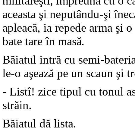
milităreşti, împreună cu o ca
aceasta şi neputându-şi înec
apleacă, ia repede arma şi o
bate tare în masă
.
Băiatul intră cu semi-bateri
le-o aşează pe un scaun şi tr
- Listî! zice tipul cu tonul 
străin.
Băiatul dă lista
.