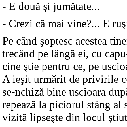
- E două şi jumătate...
- Crezi că mai vine?... E ruş
Pe când şoptesc acestea tineri
trecând pe lângă ei, cu capu-
cine ştie pentru ce, pe uscio
A ieşit urmărit de privirile c
se-nchiză bine uscioara după e
repează la piciorul stâng al
vizită lipseşte din locul ştiut