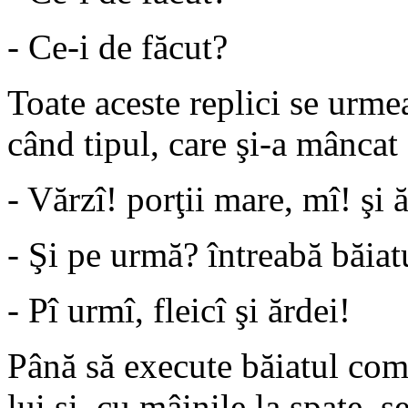
- Ce-i de făcut?
Toate aceste replici se urme
când tipul, care şi-a mânca
- Vărzî! porţii mare, mî! şi ă
- Şi pe urmă? întreabă băiat
- Pî urmî, fleicî şi ărdei!
Până să execute băiatul com
lui şi, cu mâinile la spate, s