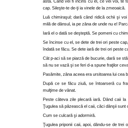
ăsta. Când vei fi încins cu el, ce vei voi, te f
cap. Sileşte-te de-ţi ia vinele de la zmeoaică.
Luă chimiraşul; dară când ridică ochii şi voi
milă de dânsul, ia pe zâna de unde nu e! Parc
Iară el o dată se deşteptă. Se pomeni cu chim
Se încinse cu el, se dete de trei ori peste ca
îndată se făcu. Se dete iară de trei ori peste c
Cât p-aci să se piarză de bucurie, dară se stă
să nu se vază şi se feri d-a spune fraţilor ceva
Pasămite, zâna aceea era ursitoarea lui cea 
După ce se făcu ziuă, se întoarseră cu fraţii
mulţime de vânat.
Peste câteva zile plecară iară. Dând caii la p
Ţugulea să păzească el caii, căci dânşii sunt o
Cum se culcară şi adormiră.
Ţugulea priponii caii, apoi, dându-se de trei 