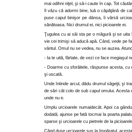
mai odihni niţel, şi să-i caute în cap. Tot căut
îl văzu că adormi bine, luă o căpăţână de cal
puse capul binişor pe dânsa, îi vărsă urcioare
sănătoasa. Nici drumul ei, nici picioarele ei.
Ţugulea cu ai săi sta pe o măgură şi se uita 
vie cei trimişi să aducă apă. Când, vede pe 
vântul. Omul nu se vedea, nu se auzea. Atunci 
- Ia te uită, fârtate, de vezi ce face megiaşul n
- Doarme cu sforăitele, răspunse acesta, cu
şi uscată.
Unde întinde arcul, dădu drumul săgeţii, şi tra
de sări cât colo de sub capul omului. Acesta o
unde nu e.
Umplu urcioarele numaidecât. Apoi ca gându
dodată; ajunse pe fată tocmai la poarta palatu
sparse şi urcioarele cu pietrele de la picioarele
Când duse urcioarele sus la împăratul, acesta