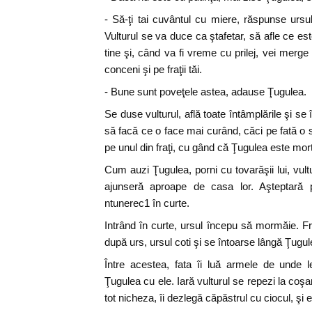
- Să-ţi tai cuvântul cu miere, răspunse ursul
Vulturul se va duce ca ştafetar, să afle ce este
tine şi, când va fi vreme cu prilej, vei merge s
conceni şi pe fraţii tăi.
- Bune sunt poveţele astea, adause Ţugulea.
Se duse vulturul, află toate întâmplările şi s
să facă ce o face mai curând, căci pe fată o si
pe unul din fraţi, cu gând că Ţugulea este mort
Cum auzi Ţugulea, porni cu tovarăşii lui, vultu
ajunseră aproape de casa lor. Aşteptară
ntunerec1 în curte.
Intrând în curte, ursul începu să mormăie. Fraţ
după urs, ursul coti şi se întoarse lângă Ţugul
Între acestea, fata îi luă armele de unde l
Ţugulea cu ele. Iară vulturul se repezi la coşa
tot nicheza, îi dezlegă căpăstrul cu ciocul, şi