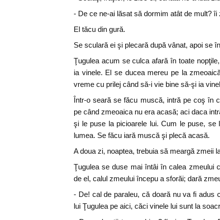
- De ce ne-ai lăsat să dormim atât de mult? îi zi
El tăcu din gură.
Se sculară ei şi plecară după vânat, apoi se î
Ţugulea acum se culca afară în toate nopţile,
ia vinele. El se ducea mereu pe la zmeoaică
vreme cu prilej când să-i vie bine să-şi ia vine
Într-o seară se făcu muscă, intră pe coş în 
pe când zmeoaica nu era acasă; aci daca intră
şi le puse la picioarele lui. Cum le puse, se
lumea. Se făcu iară muscă şi plecă acasă.
A doua zi, noaptea, trebuia să meargă zmeii l
Ţugulea se duse mai întâi în calea zmeului 
de el, calul zmeului începu a sforăi; dară zmeul
- De! cal de paraleu, că doară nu va fi adus c
lui Ţugulea pe aici, căci vinele lui sunt la so