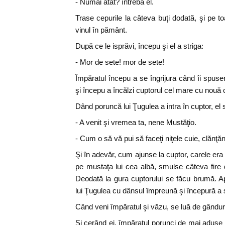
- Numai atât? întrebă el.
Trase cepurile la câteva buţi dodată, şi pe to
vinul în pământ.
După ce le isprăvi, începu şi el a striga:
- Mor de sete! mor de sete!
Împăratul începu a se îngrijura când îi spuser
şi începu a încălzi cuptorul cel mare cu nouă
Dând poruncă lui Ţugulea a intra în cuptor, el se
- A venit şi vremea ta, nene Mustăţio.
- Cum o să vă pui să faceţi niţele cuie, clănţăn
Şi în adevăr, cum ajunse la cuptor, carele er
pe mustaţa lui cea albă, smulse câteva fire d
Deodată la gura cuptorului se făcu brumă. Apo
lui Ţugulea cu dânsul împreună şi începură a s
Când veni împăratul şi văzu, se luă de gându
Şi cerând ei, împăratul porunci de mai aduse 