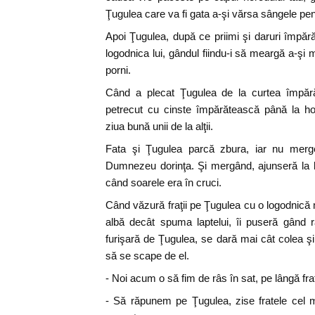
Ţugulea care va fi gata a-şi vărsa sângele pentr
Apoi Ţugulea, după ce priimi şi daruri împără
logodnica lui, gândul fiindu-i să meargă a-şi ma
porni.
Când a plecat Ţugulea de la curtea împărăt
petrecut cu cinste împărătească până la hot
ziua bună unii de la alţii.
Fata şi Ţugulea parcă zbura, iar nu merge
Dumnezeu dorinţa. Şi mergând, ajunseră la loc
când soarele era în cruci.
Când văzură fraţii pe Ţugulea cu o logodnică 
albă decât spuma laptelui, îi puseră gând 
furişară de Ţugulea, se dară mai cât colea ş
să se scape de el.
- Noi acum o să fim de râs în sat, pe lângă frat
- Să răpunem pe Ţugulea, zise fratele cel m