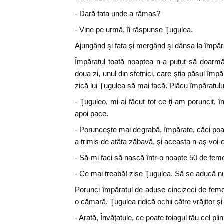
- Dară fata unde a rămas?
- Vine pe urmă, îi răspunse Ţugulea.
Ajungând şi fata şi mergând şi dânsa la împărat
Împăratul toată noaptea n-a putut să doarm
doua zi, unul din sfetnici, care ştia păsul împă
zică lui Ţugulea să mai facă. Plăcu împăratului
- Ţuguleo, mi-ai făcut tot ce ţi-am poruncit, î
apoi pace.
- Porunceşte mai degrabă, împărate, căci po
a trimis de atâta zăbavă, şi aceasta n-aş voi-o 
- Să-mi faci să nască într-o noapte 50 de feme
- Ce mai treabă! zise Ţugulea. Să se aducă nu
Porunci împăratul de aduse cincizeci de femei
o cămară. Ţugulea ridică ochii către vrăjitor şi
- Arată, Învăţatule, ce poate toiagul tău cel plin