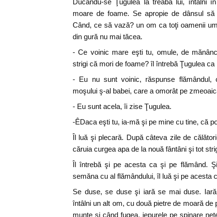
Ducându-se Ţugulea la treaba lui, întâlni 
moare de foame. Se apropie de dânsul să 
Când, ce să vază? un om ca toţi oamenii umb
din gură nu mai tăcea.
- Ce voinic mare eşti tu, omule, de mănânci
strigi că mori de foame? îl întrebă Ţugulea ca 
- Eu nu sunt voinic, răspunse flămândul, c
moşului ş-al babei, care a omorât pe zmeoaică, 
- Eu sunt acela, îi zise Ţugulea.
-ÊDaca eşti tu, ia-mă şi pe mine cu tine, că poa
Îl luă şi plecară. După câteva zile de călător
căruia curgea apa de la nouă fântâni şi tot st
Îl întrebă şi pe acesta ca şi pe flămând. 
semăna cu al flămândului, îl luă şi pe acesta c
Se duse, se duse şi iară se mai duse. Iară
întâlni un alt om, cu două pietre de moară de 
munte şi când fugea, iepurele pe spinare nete