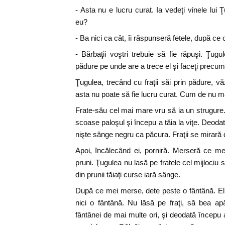
- Asta nu e lucru curat. Ia vedeţi vinele lui
eu?
- Ba nici ca cât, îi răspunseră fetele, după ce 
- Bărbaţii voştri trebuie să fie răpuşi. Ţug
pădure pe unde are a trece el şi faceţi precu
Ţugulea, trecând cu fraţii săi prin pădure, vă
asta nu poate să fie lucru curat. Cum de nu m
Frate-său cel mai mare vru să ia un strugure.
scoase paloşul şi începu a tăia la viţe. Deodat
nişte sânge negru ca păcura. Fraţii se mirară
Apoi, încălecând ei, porniră. Merseră ce me
pruni. Ţugulea nu lasă pe fratele cel mijlociu să
din prunii tăiaţi curse iară sânge.
După ce mei merse, dete peste o fântână. El
nici o fântână. Nu lăsă pe fraţi, să bea apă
fântânei de mai multe ori, şi deodată începu