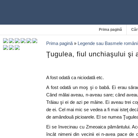
Prima pagină
Căr
Prima pagină
»
Legende sau Basmele români
Ţugulea, fiul unchiaşului şi 
A fost odată ca niciodată etc.
A fost odată un moş şi o babă. Ei erau săr
Când mălai aveau, n-aveau sare; când aveau
Trăiau şi ei de azi pe mâine. Ei aveau trei copi
de ei. Cel mai mic se vedea a fi mai isteţ dec
de amândouă picioarele. El se numea Ţugule
Ei se învecinau cu Zmeoaica pământului. Ac
încât nimeni din vecinii ei n-avea pace de 