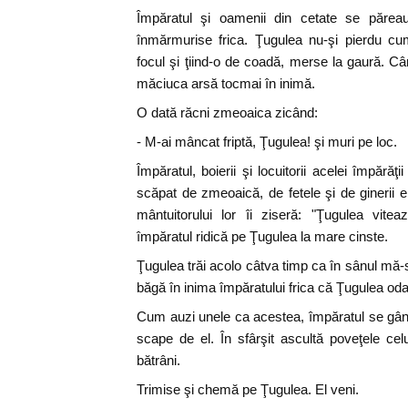
Împăratul şi oamenii din cetate se păreau 
înmărmurise frica. Ţugulea nu-şi pierdu cu
focul şi ţiind-o de coadă, merse la gaură. C
măciuca arsă tocmai în inimă.
O dată răcni zmeoaica zicând:
- M-ai mâncat friptă, Ţugulea! şi muri pe loc.
Împăratul, boierii şi locuitorii acelei împără
scăpat de zmeoaică, de fetele şi de ginerii ei
mântuitorului lor îi ziseră: "Ţugulea vitea
împăratul ridică pe Ţugulea la mare cinste.
Ţugulea trăi acolo câtva timp ca în sânul mă-si
băgă în inima împăratului frica că Ţugulea odat
Cum auzi unele ca acestea, împăratul se gâ
scape de el. În sfârşit ascultă poveţele celu
bătrâni.
Trimise şi chemă pe Ţugulea. El veni.