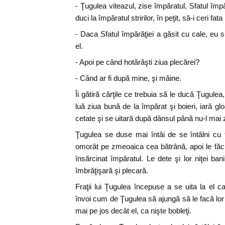
- Ţugulea viteazul, zise împăratul, Sfatul împ
duci la împăratul stririlor, în peţit, să-i ceri fat
- Daca Sfatul împărăţiei a găsit cu cale, eu
el.
- Apoi pe când hotărăşti ziua plecărei?
- Când ar fi după mine, şi mâine.
Îi gătiră cărţile ce trebuia să le ducă Ţugulea,
luă ziua bună de la împărat şi boieri, iară gl
cetate şi se uitară după dânsul până nu-l mai z
Ţugulea se duse mai întâi de se întâlni cu f
omorât pe zmeoaica cea bătrână, apoi le făc
însărcinat împăratul. Le dete şi lor niţei ban
îmbrăţişară şi plecară.
Fraţii lui Ţugulea începuse a se uita la el
învoi cum de Ţugulea să ajungă să le facă lor
mai pe jos decât el, ca nişte bobleţi.