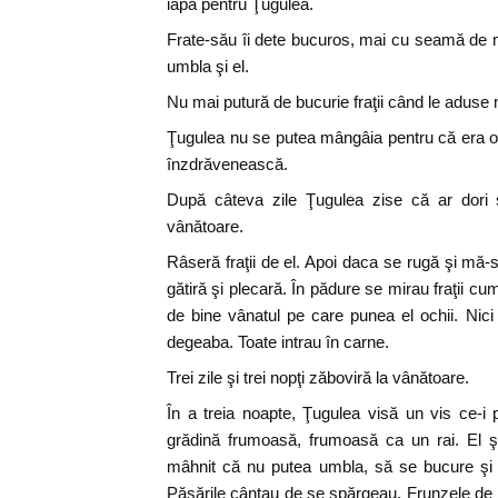
iapă pentru Ţugulea.
Frate-său îi dete bucuros, mai cu seamă de 
umbla şi el.
Nu mai putură de bucurie fraţii când le aduse 
Ţugulea nu se putea mângâia pentru că era o
înzdrăvenească.
După câteva zile Ţugulea zise că ar dori s
vânătoare.
Râseră fraţii de el. Apoi daca se rugă şi mă-s
gătiră şi plecară. În pădure se mirau fraţii 
de bine vânatul pe care punea el ochii. Nic
degeaba. Toate intrau în carne.
Trei zile şi trei nopţi zăboviră la vânătoare.
În a treia noapte, Ţugulea visă un vis ce-i 
grădină frumoasă, frumoasă ca un rai. El şed
mâhnit că nu putea umbla, să se bucure şi e
Păsările cântau de se spărgeau. Frunzele de 