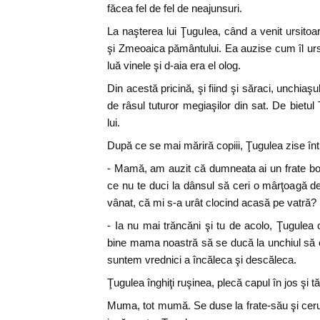
făcea fel de fel de neajunsuri.
La naşterea lui Ţugulea, când a venit ursitoar
şi Zmeoaica pământului. Ea auzise cum îl ursi
luă vinele şi d-aia era el olog.
Din acestă pricină, şi fiind şi săraci, unchiaşu
de râsul tuturor megiaşilor din sat. De bietul 
lui.
După ce se mai măriră copiii, Ţugulea zise într-o
- Mamă, am auzit că dumneata ai un frate boga
ce nu te duci la dânsul să ceri o mârţoagă de
vânat, că mi s-a urât clocind acasă pe vatră?
- Ia nu mai trăncăni şi tu de acolo, Ţugulea o
bine mama noastră să se ducă la unchiul să ce
suntem vrednici a încăleca şi descăleca.
Ţugulea înghiţi ruşinea, plecă capul în jos şi t
Muma, tot mumă. Se duse la frate-său şi ceru d