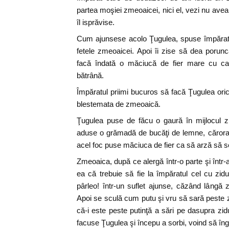
partea moşiei zmeoaicei, nici el, vezi nu ave
îl isprăvise.
Cum ajunsese acolo Ţugulea, spuse împăratu
fetele zmeoaicei. Apoi îi zise să dea poruncă 
facă îndată o măciucă de fier mare cu c
bătrână.
Împăratul priimi bucuros să facă Ţugulea ori
blestemata de zmeoaică.
Ţugulea puse de făcu o gaură în mijlocul zid
aduse o grămadă de bucăţi de lemne, cărora le
acel foc puse măciuca de fier ca să arză să s
Zmeoaica, după ce alergă într-o parte şi într-
ea că trebuie să fie la împăratul cel cu zidu
pârleo! într-un suflet ajunse, căzând lângă
Apoi se sculă cum putu şi vru să sară peste z
că-i este peste putinţă a sări pe dasupra zid
facuse Ţugulea şi începu a sorbi, voind să îngh