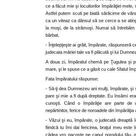
ce a făcut mie şi locuitorilor împărăţiei mele, 
Astfel putem scuti pe biată sărăcime de văr
ca un viteaz ca dânsul să se cerce a se ati
la moşi, de la strămoşi. Numai să întrebăm 
bărbat.
- Înţelepţeşte ai grăit, împărate, răspunseră c
judecata măriei tale va fi plăcută şi lui Dumne
A doua zi, împăratul chemă pe Ţugulea şi pe
mare, şi le spuse ce a găsit cu cale Sfatul îm
Fata împăratului răspunse:
- Să-ţi dea Dumnezeu ani mulţi, împărate, ş
pare şi mie a fi după dreptate. Eu însămi era 
cunoşti. Când o împărăţie are parte de 
nepărtinitor, ferice de noroadele din împărăţia
- Văzui şi eu, împărate, o judecată dreaptă î
fiindcă tu îmi dai fericirea, braţul meu este 
cădea vro pacoste pe capul norodului tău, 