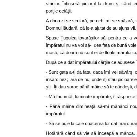
stririlor. Întinseră piciorul la drum şi când 
porţile cetăţii.
A doua zi se sculară, pe ochi mi se spălară, 
Domnul lăudară, că le-a ajutat de au ajuns vii
Spuse Ţugulea tovarăşilor săi pentru ce a v
împăratul nu va voi să-i dea fata de bună voie
masă, că doară nu sunt ei de florile mărului c
După ce a dat împăratului cărţile ce adusese Ţ
- Sunt gata a-ţi da fata, daca îmi vei săvârşi
însărcinez; iară de nu, unde îţi stau picioarele
ştii. Îţi dau soroc până mâine să te gândeşti, 
- Mă încumăt, luminate împărate, îi răspunse
- Până mâine dimineaţă să-mi mănânci nouă
împăratul.
- Să se puie la cale coacerea lor cât mai cur
Hotărâră când să vie să înceapă a mânca. S