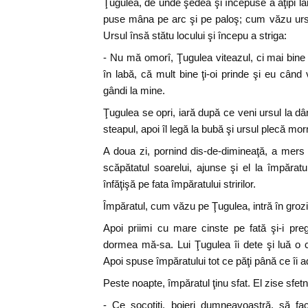
Ţugulea, de unde şedea şi începuse a aţipi lân
puse mâna pe arc şi pe paloş; cum văzu ursul
Ursul însă stătu locului şi începu a striga:
- Nu mă omorî, Ţugulea viteazul, ci mai bine 
în labă, că mult bine ţi-oi prinde şi eu când 
gândi la mine.
Ţugulea se opri, iară după ce veni ursul la d
steapul, apoi îl legă la bubă şi ursul plecă mo
A doua zi, pornind dis-de-dimineaţă, a mers
scăpătatul soarelui, ajunse şi el la împăratu
înfăţişă pe fata împăratului stririlor.
Împăratul, cum văzu pe Ţugulea, intră în grozile
Apoi priimi cu mare cinste pe fată şi-i pr
dormea mă-sa. Lui Ţugulea îi dete şi luă o c
Apoi spuse împăratului tot ce păţi până ce îi a
Peste noapte, împăratul ţinu sfat. El zise sfetni
- Ce socotiţi, boieri dumneavoastră, să f