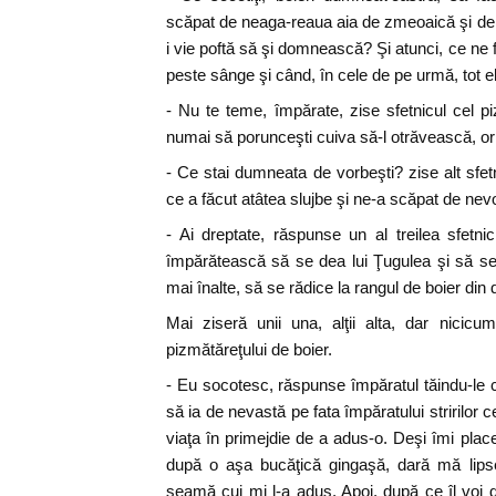
scăpat de neaga-reaua aia de zmeoaică şi de
i vie poftă să şi domnească? Şi atunci, ce n
peste sânge şi când, în cele de pe urmă, tot el
- Nu te teme, împărate, zise sfetnicul cel p
numai să porunceşti cuiva să-l otrăvească, ori
- Ce stai dumneata de vorbeşti? zise alt sfet
ce a făcut atâtea slujbe şi ne-a scăpat de nev
- Ai dreptate, răspunse un al treilea sfetn
împărătească să se dea lui Ţugulea şi să se 
mai înalte, să se rădice la rangul de boier din
Mai ziseră unii una, alţii alta, dar nicicu
pizmătăreţului de boier.
- Eu socotesc, răspunse împăratul tăindu-le cu
să ia de nevastă pe fata împăratului stririlor
viaţa în primejdie de a adus-o. Deşi îmi plac
după o aşa bucăţică gingaşă, dară mă lips
seamă cui mi l-a adus. Apoi, după ce îl voi d