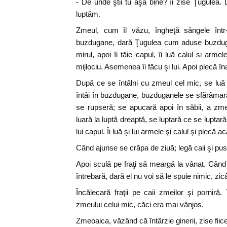
- De unde ştii tu aşa bine? îi zise Ţugulea
luptăm.
Zmeul, cum îl văzu, îngheţă sângele într-
buzdugane, dară Ţugulea cum aduse buzdugan
mirul, apoi îi tăie capul, îi luă calul si arme
mijlociu. Asemenea îi făcu şi lui. Apoi plecă î
După ce se întâlni cu zmeul cel mic, se luă 
întâi în buzdugane, buzduganele se sfărâmară;
se rupseră; se apucară apoi în săbii, a zm
luară la luptă dreaptă, se luptară ce se luptară
lui capul. Îi luă şi lui armele şi calul şi plecă 
Când ajunse se crăpa de ziuă; legă caii şi pu
Apoi sculă pe fraţi să meargă la vânat. Când v
întrebară, dară el nu voi să le spuie nimic, zic
Încălecară fraţii pe caii zmeilor şi porniră
zmeului celui mic, căci era mai vânjos.
Zmeoaica, văzând că întârzie ginerii, zise fiice