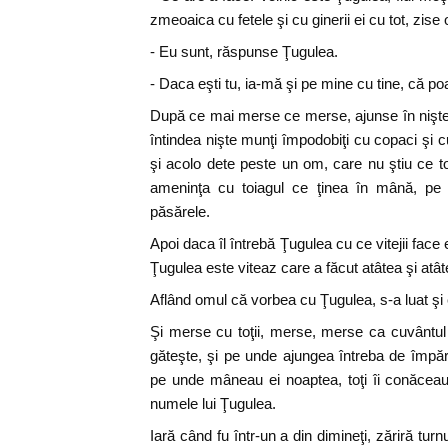
zmeoaica cu fetele şi cu ginerii ei cu tot, zise
- Eu sunt, răspunse Ţugulea.
- Daca eşti tu, ia-mă şi pe mine cu tine, că poa
După ce mai merse ce merse, ajunse în nişte
întindea nişte munţi împodobiţi cu copaci şi 
şi acolo dete peste un om, care nu ştiu ce 
ameninţa cu toiagul ce ţinea în mână, pe
păsărele.
Apoi daca îl întrebă Ţugulea cu ce vitejii face
Ţugulea este viteaz care a făcut atâtea şi atâte
Aflând omul că vorbea cu Ţugulea, s-a luat şi el
Şi merse cu toţii, merse, merse ca cuvântul
găteşte, şi pe unde ajungea întreba de împăratu
pe unde mâneau ei noaptea, toţi îi conăcea
numele lui Ţugulea.
Iară când fu într-un a din dimineţi, zăriră turn