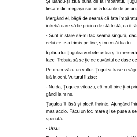
Şi luându-şi ziua bună de la împăratul, Ţug
fiecare din megiaşii săi pe la locurile de pe und
Mergând el, băgă de seamă că fata împăratului 
întrebă care să fie pricina de stă tristă, ea îi 
- Sunt în stare să-mi fac seamă singură, da
celui ce te-a trimis pe tine, şi nu m-ăi lua tu.
Îi plăcu lui Ţugulea vorbele astea şi îi merse
face. Trebuia să se ţie de cuvântul ce dase celu
Pe drum văzu un vultur. Ţugulea trase o săgeat
luă la ochi. Vulturul îi zise:
- Nu da, Ţugulea viteazu, că mult bine ţi-oi pri
gândi la mine.
Ţugulea îl lăsă şi plecă înainte. Ajungând în
mas acolo. Făcu un foc mare şi se puse a se o
speriată:
- Ursul!