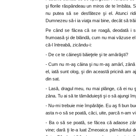
şi florile răspândeau un miros de te îmbăta. Se
nu putea să se desfăteze şi el. Atunci rid
Dumnezeu să-i ia viaţa mai bine, decât să trăi
Pe când se făcea că se roagă, deodată i s
frumoasă şi de blândă, cum nu mai văzuse el în
că-l întreabă, zicându-i:
- De ce te căineşti băieţele şi te amărăşti?
- Cum nu m-aş căina şi nu m-aş amârî, zână 
el, iată sunt olog, şi din această pricină am aj
din sat.
- Lasă, dragul meu, nu mai plânge, că ei nu ş
zâna. Tu ai să te tămăduieşti şi o să ajungi îm
- Nu-mi trebuie mie împărăţie. Eu aş fi bun b
asta n-o să se poată, căci, uite, parcă n-am vi
- Ba o să se poată, se făcea că adaose zân
vine; dară ţi le-a luat Zmeoaica pământului d