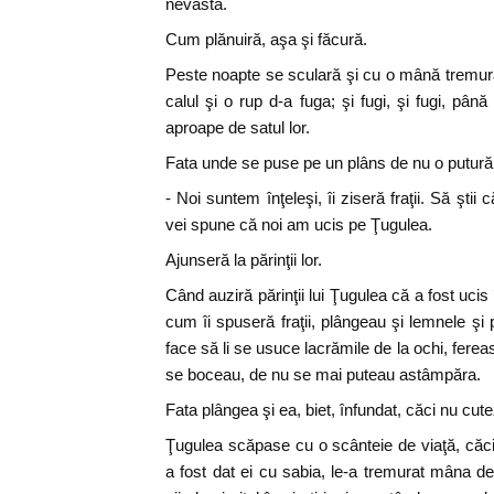
nevasta.
Cum plănuiră, aşa şi făcură.
Peste noapte se sculară şi cu o mână tremurân
calul şi o rup d-a fuga; şi fugi, şi fugi, pâ
aproape de satul lor.
Fata unde se puse pe un plâns de nu o putură
- Noi suntem înţeleşi, îi ziseră fraţii. Să şti
vei spune că noi am ucis pe Ţugulea.
Ajunseră la părinţii lor.
Când auziră părinţii lui Ţugulea că a fost ucis
cum îi spuseră fraţii, plângeau şi lemnele şi 
face să li se usuce lacrămile de la ochi, fer
se boceau, de nu se mai puteau astâmpăra.
Fata plângea şi ea, biet, înfundat, căci nu cute
Ţugulea scăpase cu o scânteie de viaţă, căci 
a fost dat ei cu sabia, le-a tremurat mâna de 