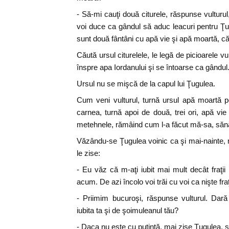
- Să-mi cauţi două citurele, răspunse vulturul
voi duce ca gândul să aduc leacuri pentru Ţu
sunt două fântâni cu apă vie şi apă moartă, căc
Căută ursul citurelele, le legă de picioarele vu
înspre apa Iordanului şi se întoarse ca gândul
Ursul nu se mişcă de la capul lui Ţugulea.
Cum veni vulturul, turnă ursul apă moartă p
carnea, turnă apoi de două, trei ori, apă vi
metehnele, rămâind cum l-a făcut mă-sa, sănăt
Văzându-se Ţugulea voinic ca şi mai-nainte, mu
le zise:
- Eu văz că m-aţi iubit mai mult decât fraţ
acum. De azi încolo voi trăi cu voi ca nişte fraţ
- Priimim bucuroşi, răspunse vulturul. Dar
iubita ta şi de şoimuleanul tău?
- Daca nu este cu putinţă, mai zise Ţugulea, s