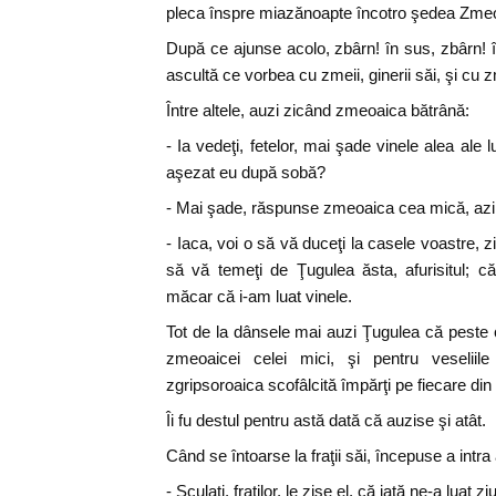
pleca înspre miazănoapte încotro şedea Zme
După ce ajunse acolo, zbârn! în sus, zbârn! î
ascultă ce vorbea cu zmeii, ginerii săi, şi cu z
Între altele, auzi zicând zmeoaica bătrână:
- Ia vedeţi, fetelor, mai şade vinele alea ale 
aşezat eu după sobă?
- Mai şade, răspunse zmeoaica cea mică, azi 
- Iaca, voi o să vă duceţi la casele voastre, zi
să vă temeţi de Ţugulea ăsta, afurisitul; c
măcar că i-am luat vinele.
Tot de la dânsele mai auzi Ţugulea că peste 
zmeoaicei celei mici, şi pentru veseliile
zgripsoroaica scofâlcită împărţi pe fiecare di
Îi fu destul pentru astă dată că auzise şi atât.
Când se întoarse la fraţii săi, începuse a intra 
- Sculaţi, fraţilor, le zise el, că iată ne-a luat 