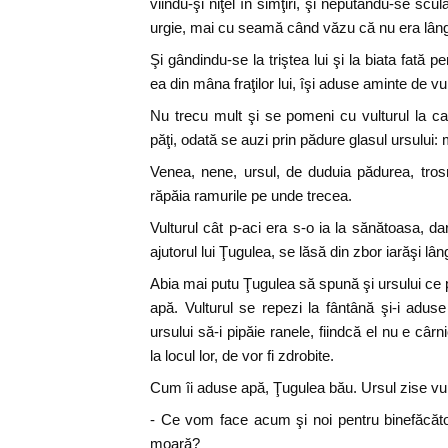
viindu-şi niţel în simţiri, şi neputându-se sc
urgie, mai cu seamă când văzu că nu era lângă 
Şi gândindu-se la triştea lui şi la biata fată p
ea din mâna fraţilor lui, îşi aduse aminte de vul
Nu trecu mult şi se pomeni cu vulturul la ca
păţi, odată se auzi prin pădure glasul ursului:
Venea, nene, ursul, de duduia pădurea, tros
răpăia ramurile pe unde trecea.
Vulturul cât p-aci era s-o ia la sănătoasa, d
ajutorul lui Ţugulea, se lăsă din zbor iarăşi lâ
Abia mai putu Ţugulea să spună şi ursului ce pă
apă. Vulturul se repezi la fântână şi-i adu
ursului să-i pipăie ranele, fiindcă el nu e cârn
la locul lor, de vor fi zdrobite.
Cum îi aduse apă, Ţugulea bău. Ursul zise vult
- Ce vom face acum şi noi pentru binefăcăto
moară?