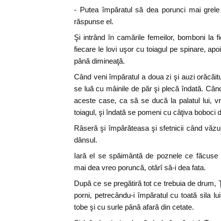
- Putea împăratul să dea porunci mai grele 
răspunse el.
Şi intrând în camările femeilor, bomboni la f
fiecare le lovi uşor cu toiagul pe spinare, ap
până dimineaţă.
Când veni împăratul a doua zi şi auzi orăcăitu
se luă cu mâinile de păr şi plecă îndată. Cân
aceste case, ca să se ducă la palatul lui, vră
toiagul, şi îndată se pomeni cu câţiva boboci
Râseră şi împărăteasa şi sfetnicii când văz
dânsul.
Iară el se spăimântă de poznele ce făcuse 
mai dea vreo poruncă, otărî să-i dea fata.
După ce se pregătiră tot ce trebuia de drum, Ţ
porni, petrecându-i împăratul cu toată sila l
tobe şi cu surle până afară din cetate.