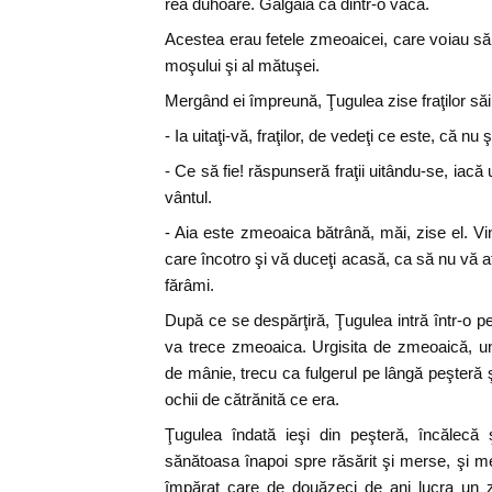
rea duhoare. Gâlgâia ca dintr-o vacă.
Acestea erau fetele zmeoaicei, care voiau să
moşului şi al mătuşei.
Mergând ei împreună, Ţugulea zise fraţilor săi
- Ia uitaţi-vă, fraţilor, de vedeţi ce este, că n
- Ce să fie! răspunseră fraţii uitându-se, iacă
vântul.
- Aia este zmeoaica bătrână, măi, zise el. Vi
care încotro şi vă duceţi acasă, ca să nu vă afl
fărâmi.
După ce se despărţiră, Ţugulea intră într-o
va trece zmeoaica. Urgisita de zmeoaică, u
de mânie, trecu ca fulgerul pe lângă peşteră 
ochii de cătrănită ce era.
Ţugulea îndată ieşi din peşteră, încălecă 
sănătoasa înapoi spre răsărit şi merse, şi m
împărat care de douăzeci de ani lucra un z