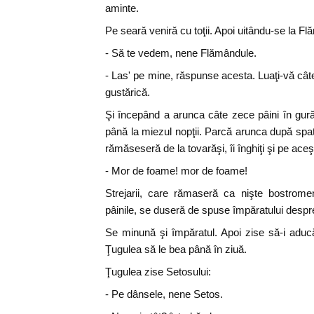
aminte.
Pe seară veniră cu toţii. Apoi uitându-se la Fl
- Să te vedem, nene Flămândule.
- Las' pe mine, răspunse acesta. Luaţi-vă câte
gustărică.
Şi începând a arunca câte zece pâini în gură ş
până la miezul nopţii. Parcă arunca după spat
rămăseseră de la tovarăşi, îi înghiţi şi pe aceş
- Mor de foame! mor de foame!
Strejarii, care rămaseră ca nişte bostrome
pâinile, se duseră de spuse împăratului despr
Se minună şi împăratul. Apoi zise să-i aducă
Ţugulea să le bea până în ziuă.
Ţugulea zise Setosului:
- Pe dânsele, nene Setos.