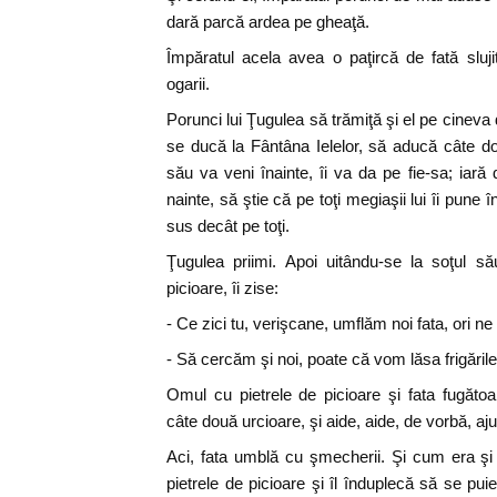
dară parcă ardea pe gheaţă.
Împăratul acela avea o paţircă de fată sluj
ogarii.
Porunci lui Ţugulea să trămiţă şi el pe cineva
se ducă la Fântâna Ielelor, să aducă câte 
său va veni înainte, îi va da pe fie-sa; iară 
nainte, să ştie că pe toţi megiaşii lui îi pune 
sus decât pe toţi.
Ţugulea priimi. Apoi uitându-se la soţul s
picioare, îi zise:
- Ce zici tu, verişcane, umflăm noi fata, ori ne
- Să cercăm şi noi, poate că vom lăsa frigăril
Omul cu pietrele de picioare şi fata fugăto
câte două urcioare, şi aide, aide, de vorbă, aju
Aci, fata umblă cu şmecherii. Şi cum era şi
pietrele de picioare şi îl înduplecă să se pui