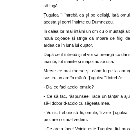
să fugă.
Ţugulea îl întrebă ca şi pe ceilalţi, iară omu
acesta şi porni înainte cu Dumnezeu.
În calea lor mai întâlni un om cu o mustaţă al
nouă cojoace şi striga că moare de frig, de
ardea ca în luna lui cuptor.
După ce îl întrebă şi el voi să meargă cu dânsu
înainte, tot înainte şi înapoi nu se uita.
Merse ce mai merse şi, când fu pe la amurgi
sus cu un arc în mână. Ţugulea îl întrebă:
- Da' ce faci acolo, omule?
- Ce să fac, răspunseel, iaca un ţânţar a aju
să-l dobor d-acolo cu săgeata mea.
- Voinic trebuie să fii, omule, îi zise Ţugulea
pe care noi nu-l vedem.
- Ce are a face! Voinic este Ţugulea, fiul moş