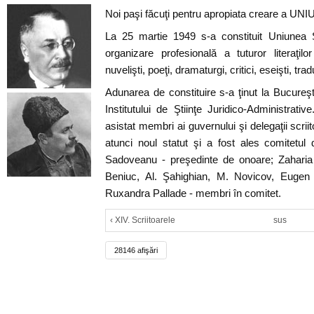
Noi paşi făcuţi pentru apropiata creare a U
La 25 martie 1949 s-a constituit Uniunea Sc
organizare profesională a tuturor literaţil
nuvelişti, poeţi, dramaturgi, critici, eseişti, trad
Adunarea de constituire s-a ţinut la Bucureşt
Institutului de Ştiinţe Juridico-Administrat
asistat membri ai guvernului şi delegaţii scriit
atunci noul statut şi a fost ales comitetul
Sadoveanu - preşedinte de onoare; Zaharia 
Beniuc, Al. Şahighian, M. Novicov, Eugen 
Ruxandra Pallade - membri în comitet.
‹ XIV. Scriitoarele
sus
28146 afişări