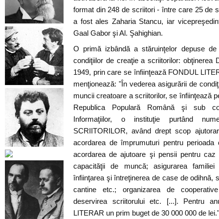
format din 248 de scriitori - între care 25 de s
a fost ales Zaharia Stancu, iar vicepreşedi
Gaal Gabor şi Al. Şahighian.
O primă izbândă a stăruinţelor depuse de 
condiţiilor de creaţie a scriitorilor: obţinerea
1949, prin care se înfiinţează FONDUL LITER
menţionează: "În vederea asigurării de condiţ
muncii creatoare a scriitorilor, se înfiinţează p
Republica Populară Română şi sub contr
Informaţiilor, o instituţie purtând
SCRIITORILOR, având drept scop ajutorarea 
acordarea de împrumuturi pentru perioada de
acordarea de ajutoare şi pensii pentru caz d
capacităţii de muncă; asigurarea familiei
înfiinţarea şi întreţinerea de case de odihnă, 
cantine etc.; organizarea de cooperativ
deservirea scriitorului etc. [...]. Pentr
LITERAR un prim buget de 30 000 000 de lei.