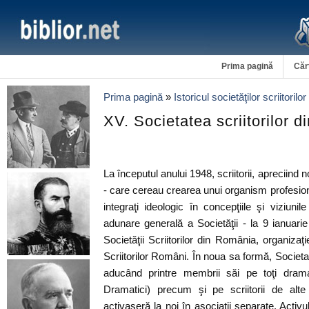
Prima pagină
Căr
Prima pagină
»
Istoricul societăţilor scriitorilo
XV. Societatea scriitorilor 
La începutul anului 1948, scriitorii, apreciind no
- care cereau crearea unui organism profesi
integraţi ideologic în concepţiile şi viziu
adunare generală a Societăţii - la 9 ianuarie
Societăţii Scriitorilor din România, organizaţi
Scriitorilor Români. În noua sa formă, Societa
aducând printre membrii săi pe toţi dramat
Dramatici) precum şi pe scriitorii de alte 
activaseră la noi în asociaţii separate. Activ