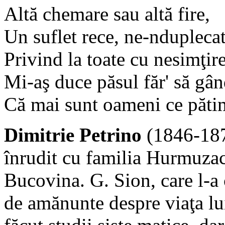
Altă chemare sau altă fire,
Un suflet rece, ne-nduplecat
Privind la toate cu nesimţire
Mi-aş duce păsul făr' să gâ
Că mai sunt oameni ce pătim
Dimitrie Petrino
(1846-1879
înrudit cu familia Hurmuzach
Bucovina. G. Sion, care l-a
de amănunte despre viaţa lui