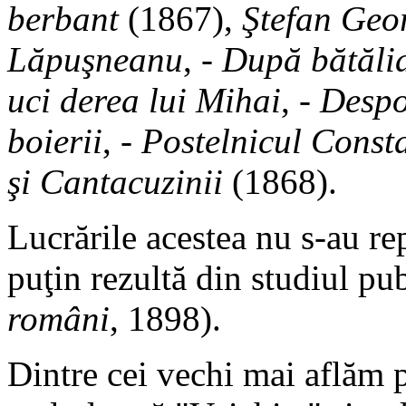
berbant
(1867),
Ştefan Geo
Lăpuşneanu
, -
După bătălia
uci derea lui Mihai
, -
Despo
boierii
, -
Postelnicul Const
şi Cantacuzinii
(1868).
Lucrările acestea nu s-au re
puţin rezultă din studiul pu
români
, 1898).
Dintre cei vechi mai aflăm 