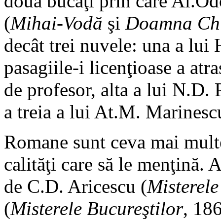
două bucăţi prin care Al.Odo
(
Mihai-Vodă
şi
Doamna Ch
decât trei nuvele: una a lui
pasagiile-i licenţioase a atr
de profesor, alta a lui N.D.
a treia a lui At.M. Marinesc
Romane sunt ceva mai multe,
calităţi care să le menţină. A
de C.D. Aricescu (
Misterele
(
Misterele Bucureştilor
, 18