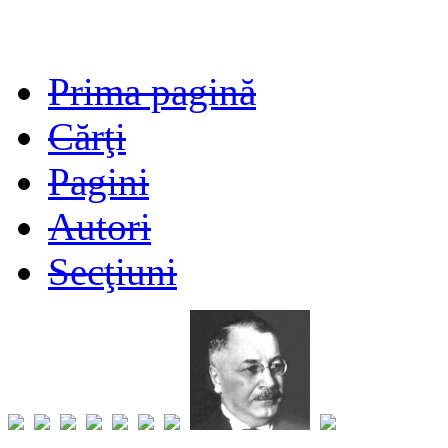
Prima pagină
Cărţi
Pagini
Autori
Secţiuni