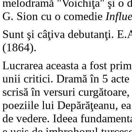
melodramă "Voichiţa" şi o
G. Sion cu o comedie
Influ
Sunt şi câţiva debutanţi. E
(1864).
Lucrarea aceasta a fost prim
unii critici. Dramă în 5 acte
scrisă în versuri curgătoare,
poeziile lui Depărăţeanu, ea
de vedere. Ideea fundament
e ucis de imbrohorul turcesc