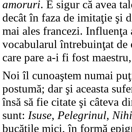
amoruri
. E sigur că avea tal
decât în faza de imitaţie şi 
mai ales francezi. Influenţa 
vocabularul întrebuinţat de 
care pare a-i fi fost maestru,
Noi îl cunoaştem numai puţ
postumă; dar şi aceasta sufe
însă să fie citate şi câteva d
sunt:
Isuse
,
Pelegrinul
,
Nihi
bucăţile mici, în formă epig