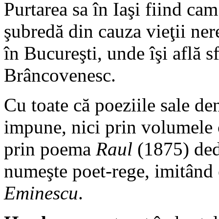
Purtarea sa în Iaşi fiind ca
şubredă din cauza vieţii nere
în Bucureşti, unde îşi află s
Brâncovenesc.
Cu toate că poeziile sale den
impune, nici prin volumele 
prin poema
Raul
(1875) dedi
numeşte poet-rege, imitând
Eminescu
.