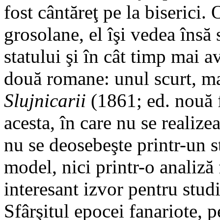
fost cântăreţ pe la biserici.
grosolane, el îşi vedea însă 
statului şi în cât timp mai a
două romane: unul scurt, ma
Slujnicarii
(1861; ed. nouă f
acesta, în care nu se realizea
nu se deosebeşte printr-un st
model, nici printr-o analiză 
interesant izvor pentru stud
Sfârşitul epocei fanariote, p