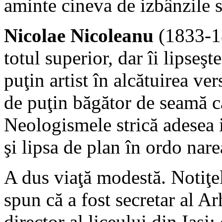
aminte cineva de izbânzile s
Nicolae Nicoleanu
(1833-18
totul superior, dar îi lipseş
puţin artist în alcătuirea ve
de puţin băgător de seamă ca
Neologismele strică adesea 
şi lipsa de plan în ordo nare
A dus viaţă modestă. Notiţel
spun că a fost secretar al Ar
director al liceului din Iaşi