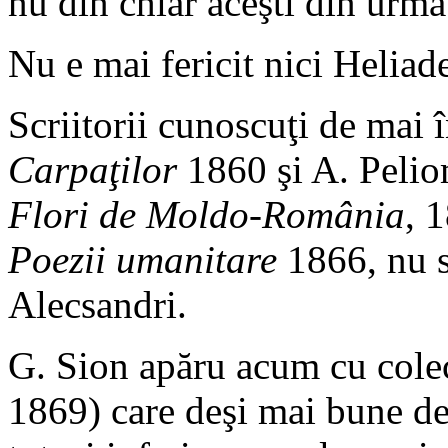
nu din chiar aceşti din urmă
Nu e mai fericit nici Helia
Scriitorii cunoscuţi de mai
Carpaţilor
1860 şi A. Peli
Flori de Moldo-România
, 
Poezii umanitare
1866, nu s
Alecsandri.
G. Sion apăru acum cu colec
1869) care deşi mai bune dec