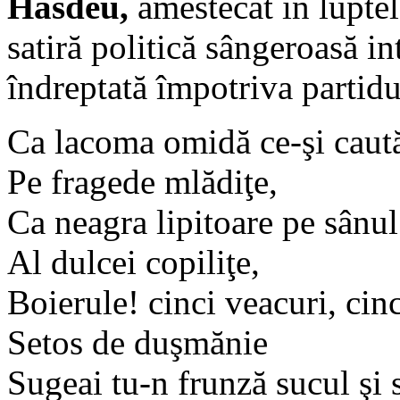
Hasdeu,
amestecat în luptel
satiră politică sângeroasă in
îndreptată împotriva partid
Ca lacoma omidă ce-şi caut
Pe fragede mlădiţe,
Ca neagra lipitoare pe sânu
Al dulcei copiliţe,
Boierule! cinci veacuri, cin
Setos de duşmănie
Sugeai tu-n frunză sucul şi 