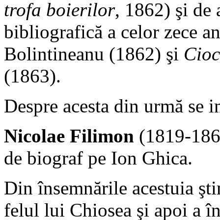
trofa boierilor
, 1862) şi de 
bibliografică a celor zece an
Bolintineanu (1862) şi
Cioc
(1863).
Despre acesta din urmă se i
Nicolae Filimon
(1819-1865
de biograf pe Ion Ghica.
Din însemnările acestuia ştim
felul lui Chiosea şi apoi a î