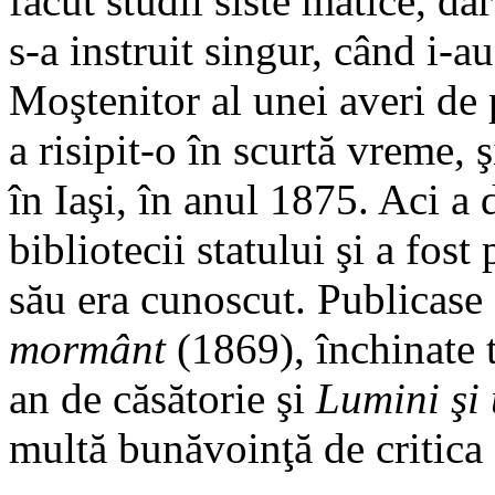
făcut studii siste matice, dar
s-a instruit singur, când i-au
Moştenitor al unei averi de 
a risipit-o în scurtă vreme, 
în Iaşi, în anul 1875. Aci a
bibliotecii statului şi a fos
său era cunoscut. Publicas
mormânt
(1869), închinate t
an de căsătorie şi
Lumini şi
multă bunăvoinţă de critica 