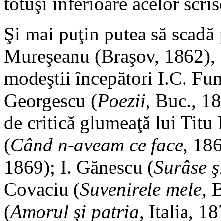
totuşi inferioare acelor scri
Şi mai puţin putea să scadă 
Mureşeanu (Braşov, 1862), a
modeştii începători I.C. Fu
Georgescu (
Poezii
, Buc., 1
de critică glumeaţă lui Tit
(
Când n-aveam ce face
, 186
1869); I. Gănescu (
Surâse ş
Covaciu (
Suvenirele mele
, 
(
Amorul şi patria
, Italia, 1