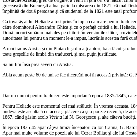
Costache Aristia,
grec de origine, a venit în ţară ori s-a născut chiar
grecească din Bucureşti a luat parte la mişcarea din 1821, că mai târziu 
împlinită de două persoane şi că studentul de la 1821 este tatăl profsoru
Ca tovarăş al lui Heliade a fost prins în lupta cea mare pentru traducer
către domnitorul Alexandru Ghica şi cu o prefaţă critică a lui Heliade. S
Două lucruri supărau mai ales pe cititori: în versiunile silite şi cuvintel
autoritatea lui pentru un moment le-a impus, lucrările acestea fură curâ
A mai tradus Aristia şi din Plutarch şi din alţi autori; ba a făcut şi o lu
toate greşelile de limbă din traduceri, şi mai puţin justificate.
Să nu fim însă prea severi cu Aristia.
Abia acum peste 60 de ani se fac încercări noi în această privinţă: G
Dar nu numai pentru traduceri este importantă epoca 1835-1845, ea este
Pentru Heliade este momentul cel mai strălucit. În vremea aceasta, 18
undeva este ascultată cu aceeaşi plăcere ca şi o poezie recentă; de acee
1867, când găsim acolo
Vecina
lui N. Georgescu şi alte câteva bucăţi, 
În epoca 1835-45 apar câţiva timizi începători ca Ion Catina, G. Baro
Apar mai multe volume de poezii ale lui Cezar Bolliac şi ale lui Costa