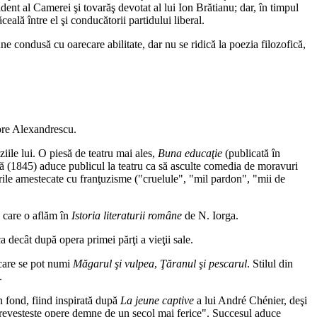
dent al Camerei şi tovarăş devotat al lui Ion Brătianu; dar, în timpul
ală între el şi conducătorii partidului liberal.
ne condusă cu oarecare abilitate, dar nu se ridică la poezia filozofică,
gore Alexandrescu.
ziile lui. O piesă de teatru mai ales,
Buna educaţie
(publicată în
gă (1845) aduce publicul la teatru ca să asculte comedia de moravuri
birile amestecate cu franţuzisme ("cruelule", "mil pardon", "mii de
e care o aflăm în
Istoria literaturii române
de N. Iorga.
a decât după opera primei părţi a vieţii sale.
 care se pot numi
Măgarul şi vulpea
,
Ţăranul şi pescarul
. Stilul din
.
în fond, fiind inspirată după
La jeune captive
a lui André Chénier, deşi
 "prevesteşte opere demne de un secol mai ferice". Succesul aduce