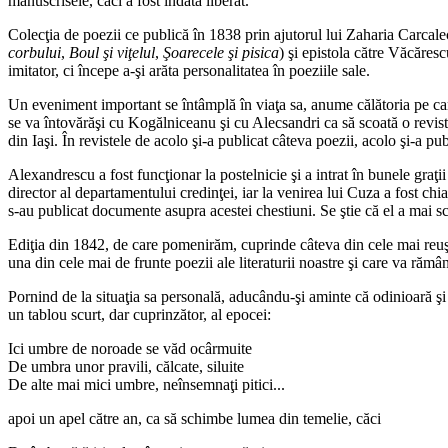
manuscrisele, căci a fost îndată liberat.
Colecţia de poezii ce publică în 1838 prin ajutorul lui Zaharia Carcal
corbului
,
Boul şi viţelul
,
Şoarecele şi pisica
) şi epistola către Văcăres
imitator, ci începe a-şi arăta personalitatea în poeziile sale.
Un eveniment important se întâmplă în viaţa sa, anume călătoria pe car
se va întovărăşi cu Kogălniceanu şi cu Alecsandri ca să scoată o revis
din Iaşi. În revistele de acolo şi-a publicat câteva poezii, acolo şi-a pu
Alexandrescu a fost funcţionar la postelnicie şi a intrat în bunele graţi
director al departamentului credinţei, iar la venirea lui Cuza a fost ch
s-au publicat documente asupra acestei chestiuni. Se ştie că el a mai sc
Ediţia din 1842, de care pomenirăm, cuprinde câteva din cele mai reuş
una din cele mai de frunte poezii ale literaturii noastre şi care va rămân
Pornind de la situaţia sa personală, aducându-şi aminte că odinioară şi el
un tablou scurt, dar cuprinzător, al epocei:
Ici umbre de noroade se văd ocârmuite
De umbra unor pravili, călcate, siluite
De alte mai mici umbre, neînsemnaţi pitici...
apoi un apel către an, ca să schimbe lumea din temelie, căci