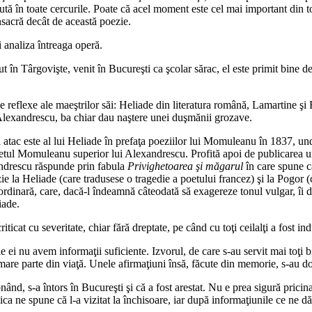
ută în toate cercurile. Poate că acel moment este cel mai important din t
nsacră decât de această poezie.
 analiza întreaga operă.
 în Târgovişte, venit în Bucureşti ca şcolar sărac, el este primit bine 
 reflexe ale maeştrilor săi: Heliade din literatura română, Lamartine şi F
i Alexandrescu, ba chiar dau naştere unei duşmănii grozave.
tac este al lui Heliade în prefaţa poeziilor lui Momuleanu în 1837, unde
ietul Momuleanu superior lui Alexandrescu. Profită apoi de publicarea u
andrescu răspunde prin fabula
Privighetoarea şi măgarul
în care spune că
ie la Heliade (care tradusese o tragedie a poetului francez) şi la Pogor (
rdinară, care, dacă-l îndeamnă câteodată să exagereze tonul vulgar, îi dă
iade.
iticat cu severitate, chiar fără dreptate, pe când cu toţi ceilalţi a fost in
i nu avem informaţii suficiente. Izvorul, de care s-au servit mai toţi bio
mare parte din viaţă. Unele afirmaţiuni însă, făcute din memorie, s-au do
ionând, s-a întors în Bucureşti şi că a fost arestat. Nu e prea sigură pricin
ica ne spune că l-a vizitat la închisoare, iar după informaţiunile ce ne dă