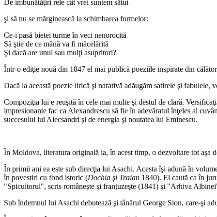
De îmbunătăţiri rele cât vrei suntem sătui
şi să nu se mărginească la schimbarea formelor:
Ce-i pasă bietei turme în veci nenorocită
Să ştie de ce mână va fi măcelărită
Şi dacă are unul sau mulţi asupritori?
Într-o ediţie nouă din 1847 el mai publică poeziile inspirate din călăto
Dacă la această poezie lirică şi narativă adăugăm satirele şi fabulele, 
Compoziţia lui e reuşită în cele mai multe şi destul de clară. Versifica
impresionante fac ca Alexandrescu să fie în adevăratul înţeles al cuvânt
succesului lui Alecsandri şi de energia şi noutatea lui Eminescu.
În Moldova, literatura originală ia, în acest timp, o dezvoltare tot aşa 
În primii ani ea este sub direcţia lui Asachi. Acesta îşi adună în volum
în povestiri cu fond istoric (
Dochia şi Traian
1840). El caută ca în juru
"Spicuitorul", scris româneşte şi franţuzeşte (1841) şi "Arhiva Albinei
Sub îndemnul lui Asachi debutează şi tânărul George Sion, care-şi adun