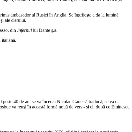
trimis ambasador al Rusiei în Anglia. Se îngrijeşte a da la lumină
şi ale clerului.
Tasso, din
Infernul
lui Dante ş.a.
 italiană.
ând peste 40 de ani se va încerca Nicolae Gane să traducă, se va da
 Coşbuc va reuşi în această formă nouă de vers - şi el, după ce Eminescu