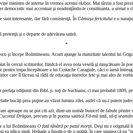
evine ministru de interne în vremea acestui război. Mai târziu a fost prezi
ter democratic mai accentuat şi neadmiţându-le constituanta, a urmat o răce
 sunt interesante, dar fără consistenţă. În
Cămaşa fericitului
e o naraţiu
pretenţii şi e departe de adevărata satiră.
*
escu şi începe Bolintineanu. Acum ajunge la maturitate talentul lui Gri
at în cercul scriitorilor, fiindcă el avea nota veselă şi muşcătoare în poe
e pentru trupa începătoare a lui Costache Caragiale, căci o iarnă întrea
tirice care îl făceau să râdă de educaţia tinerelor fete şi mai ales de vor
 prefaţa ediţiunii din Bibl. p. toţi de Suchianu, ci mai probabil 1809, p
lalte bucăţi prea puţine au văzut lumina zilei, astfel că nu-l putem judec
are aproape nu se pot citi azi, dintr-un număr bunicel de fabule printre
Cuconul Drăgan
, precum şi în poema satirică
Fă-mă tată, să-ţi seamăn
e a lui Bolintineanu
O fată tânără pe patul morţii
. Deşi nu e originală 
uşi ea plăcu mult. Heliade a însoţit-o de o notiţă, în care spunea că ea