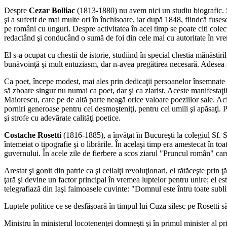
Despre
Cezar Bolliac
(1813-1880) nu avem nici un studiu biografic. Se 
şi a suferit de mai multe ori în închisoare, iar după 1848, fiindcă fuses
pe români cu unguri. Despre activitatea în acel timp se poate citi colec
redactând şi conducând o sumă de foi din cele mai cu autoritate în 
El s-a ocupat cu chestii de istorie, studiind în special chestia mănăsti
bunăvoinţă şi mult entuziasm, dar n-avea pregătirea necesară. Adesea a
Ca poet, începe modest, mai ales prin dedicaţii persoanelor însemnate di
să zboare singur nu numai ca poet, dar şi ca ziarist. Aceste manifestaţii
Maiorescu, care pe de altă parte neagă orice valoare poeziilor sale. Aci
porniri generoase pentru cei desmoşteniţi, pentru cei umili şi apăsaţi. P
şi strofe cu adevărate calităţi poetice.
Costache Rosetti
(1816-1885), a învăţat în Bucureşti la colegiul Sf. Sa
întemeiat o tipografie şi o librările. În acelaşi timp era amestecat în to
guvernului. În acele zile de fierbere a scos ziarul "Pruncul român" care 
Arestat şi gonit din patrie ca şi ceilalţi revoluţionari, el rătăceşte prin
ţară şi devine un factor principal în vremea luptelor pentru unire; el es
telegrafiază din Iaşi faimoasele cuvinte: "Domnul este întru toate subl
Luptele politice ce se desfăşoară în timpul lui Cuza silesc pe Rosetti s
Ministru în ministerul locotenenţei domneşti şi în primul minister al pr