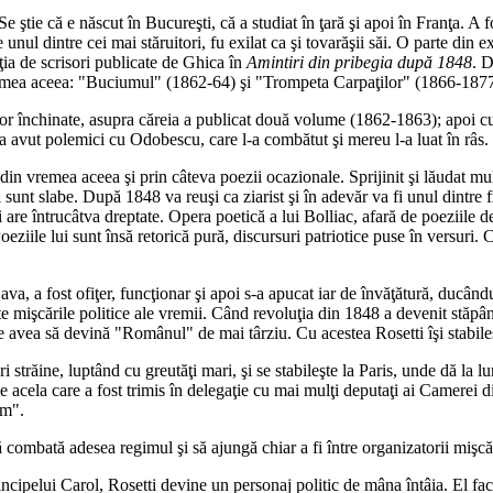
ştie că e născut în Bucureşti, că a studiat în ţară şi apoi în Franţa. A f
e unul dintre cei mai stăruitori, fu exilat ca şi tovarăşii săi. O parte din
ţia de scrisori publicate de Ghica în
Amintiri din pribegia după 1848
. D
vremea aceea: "Buciumul" (1862-64) şi "Trompeta Carpaţilor" (1866-1877
rilor închinate, asupra căreia a publicat două volume (1862-1863); apoi cu
 avut polemici cu Odobescu, care l-a combătut şi mereu l-a luat în râs.
n vremea aceea şi prin câteva poezii ocazionale. Sprijinit şi lăudat mult
 sunt slabe. După 1848 va reuşi ca ziarist şi în adevăr va fi unul dintre fr
 are întrucâtva dreptate. Opera poetică a lui Bolliac, afară de poeziile d
oeziile lui sunt însă retorică pură, discursuri patriotice puse în versuri.
va, a fost ofiţer, funcţionar şi apoi s-a apucat iar de învăţătură, ducându
ate mişcările politice ale vremii. Când revoluţia din 1848 a devenit stăpână
avea să devină "Românul" de mai târziu. Cu acestea Rosetti îşi stabileşte c
 ţări străine, luptând cu greutăţi mari, şi se stabileşte la Paris, unde dă la
te acela care a fost trimis în delegaţie cu mai mulţi deputaţi ai Camerei 
im".
ă combată adesea regimul şi să ajungă chiar a fi între organizatorii mişcăr
incipelui Carol, Rosetti devine un personaj politic de mâna întâia. El fac