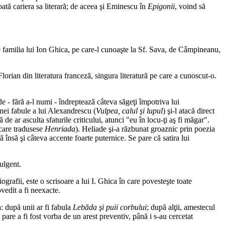
oată cariera sa literară; de aceea şi Eminescu în
Epigonii
, voind să
de familia lui Ion Ghica, pe care-l cunoaşte la Sf. Sava, de Câmpineanu,
lorian din literatura franceză, singura literatură pe care a cunoscut-o.
 - fără a-l numi - îndreptează câteva săgeţi împotriva lui
nei fabule a lui Alexandrescu (
Vulpea, calul şi lupul
) şi-l atacă direct
 de ar asculta sfaturile criticului, atunci "eu în locu-ţi aş fi măgar".
care tradusese
Henriada
). Heliade şi-a răzbunat groaznic prin poezia
 însă şi câteva accente foarte puternice. Se pare că satira lui
dulgent.
grafii, este o scrisoare a lui I. Ghica în care povesteşte toate
vedit a fi neexacte.
a: după unii ar fi fabula
Lebăda şi puii corbului
; după alţii, amestecul
 pare a fi fost vorba de un arest preventiv, până i s-au cercetat