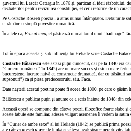
guvernul lui Lascăr Catargiu în 1876 şi, partizan al ideii războiului, d
dezbaterilor pentru revizuirea constituţiei, el ceru reforme de un carac
Pe Costache Roseeti poezia l-a atras numai întâmplător. Debuturile sale
ci rămâne o simplă povestire romantică.
În altele ca,
Fracul meu
, el păstrează numai tonul unui "badinage" fără 
Tot în epoca aceasta şi sub influenţa lui Heliade scrie Costache Bălăc
Costache Bălăcescu
este astăzi puţin cunoscut, dar pe la 1840 era căut
"Curierul românesc" în 1845) are un mare succes şi este o mare fericir
bucureştene, lucrare naivă ca construcţie dramatică, dar cu trăsături sa
supsonuri") ca şi piesa predecesorului său, Faca.
Data naşterii acestui poet nu poate fi aceea de 1800, pe care o găsim în
Bălăcescu a publicat puţin şi anume ce a scris înainte de 1848: din cele
Această operă se compune din câteva poezii filozofice foarte slabe şi c
aceste fabule este familiar, adesea vulgar: asemenea îl vedem la satira
În "Curier de ambe sexe" al lui Heliade (1842) se publică prima poezi
are câteva greşeli grave de limbă şi câteva neologisme nepotrivite, tot