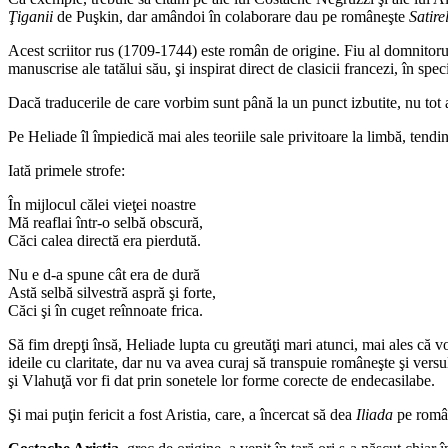
Ţiganii
de Puşkin, dar amândoi în colaborare dau pe româneşte
Satire
Acest scriitor rus (1709-1744) este român de origine. Fiu al domnitorul
manuscrise ale tatălui său, şi inspirat direct de clasicii francezi, în speci
Dacă traducerile de care vorbim sunt până la un punct izbutite, nu tot 
Pe Heliade îl împiedică mai ales teoriile sale privitoare la limbă, tendi
Iată primele strofe:
În mijlocul călei vieţei noastre
Mă reaflai într-o selbă obscură,
Căci calea directă era pierdută.
Nu e d-a spune cât era de dură
Astă selbă silvestră aspră şi forte,
Căci şi în cuget reînnoate frica.
Să fim drepţi însă, Heliade lupta cu greutăţi mari atunci, mai ales că v
ideile cu claritate, dar nu va avea curaj să transpuie româneşte şi ver
şi Vlahuţă vor fi dat prin sonetele lor forme corecte de endecasilabe.
Şi mai puţin fericit a fost Aristia, care, a încercat să dea
Iliada
pe româ