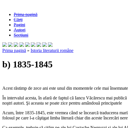
Prima pagină
Cărţi
Pagini
Autori
Secţiuni
Prima pagină
»
Istoria literaturii române
b) 1835-1845
Acest răstimp de zece ani este unul din momentele cele mai însemnate al
În intervalul acesta, în afară de faptul că Iancu Văcărescu mai public
noştri autori. Şi aceasta se poate zice pentru amândouă principatele
Acum, între 1835-1845, este vremea când se încearcă traducerea marilor 
folosul pe care l-a câştigat limba literară chiar din aceste încercări ner
Ca exemple, trebuie să cităm pe ale lui Costache Negruzzi şi ale lui 