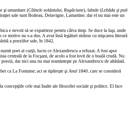
se şi umanitare (
Câinele soldatului
,
Rugăciune
), fabule (
Lebăda şi puii
piraţiei sale sunt Boileau, Delavigne, Lamartine, dar el nu mai este un
ica e nevoit să se expatrieze pentru câtva timp. Se duce la Iaşi, unde
ce motive nu s-a dus. A avut însă legături strânse cu mişcarea literară
ărită a poeziilor sale, în 1842.
e numit poet al curţii, lucru ce Alexandrescu a refuzat. A fost apoi
isia centrală de la Focşani, de acolo a fost lovit de o boală crudă. Nu
iar poezii, dar nici una nu mai reaminteşte pe Alexandrescu de altădată.
iber ca La Fontaine; aci se tipăreşte şi
Anul 1840
, care se consideră
 concepţiile cele mai înalte ale filozofiei sociale şi politice. El face