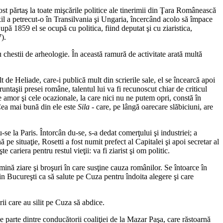
ost părtaş la toate mişcările politice ale tinerimii din Ţara Românească
 exil a petrecut-o în Transilvania şi Ungaria, încercând acolo să împace
upă 1859 el se ocupă cu politica, fiind deputat şi cu ziaristica,
).
 chestii de arheologie. În această ramură de activitate arată multă
 de Heliade, care-i publică mult din scrierile sale, el se încearcă apoi
untaşii presei române, talentul lui va fi recunoscut chiar de criticul
e amor şi cele ocazionale, la care nici nu ne putem opri, constă în
 Cea mai bună din ele este
Sila
- care, pe lângă oarecare slăbiciuni, are
-se la Paris. Întorcân du-se, s-a dedat comerţului şi industriei; a
 pe situaţie, Rosetti a fost numit prefect al Capitalei şi apoi secretar al
ariera pentru restul vieţii: va fi ziarist şi om politic.
 lumină ziare şi broşuri în care susţine cauza românilor. Se întoarce în
din Bucureşti ca să salute pe Cuza pentru îndoita alegere şi care
ii care au silit pe Cuza să abdice.
e parte dintre conducătorii coaliţiei de la Mazar Paşa, care răstoarnă