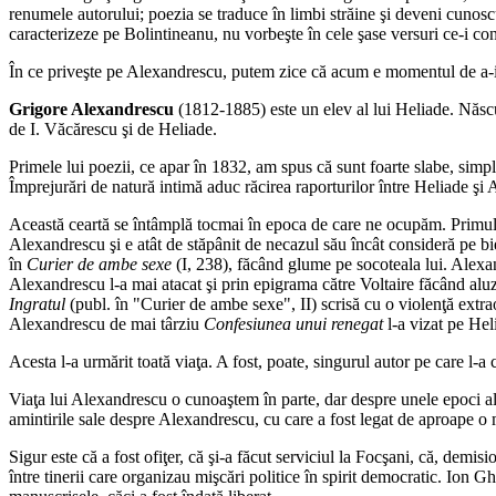
renumele autorului; poezia se traduce în limbi străine şi deveni cunosc
caracterizeze pe Bolintineanu, nu vorbeşte în cele şase versuri ce-i co
În ce priveşte pe Alexandrescu, putem zice că acum e momentul de a-i
Grigore Alexandrescu
(1812-1885) este un elev al lui Heliade. Născut
de I. Văcărescu şi de Heliade.
Primele lui poezii, ce apar în 1832, am spus că sunt foarte slabe, simple
Împrejurări de natură intimă aduc răcirea raporturilor între Heliade ş
Această ceartă se întâmplă tocmai în epoca de care ne ocupăm. Primul a
Alexandrescu şi e atât de stăpânit de necazul său încât consideră pe b
în
Curier de ambe sexe
(I, 238), făcând glume pe socoteala lui. Alex
Alexandrescu l-a mai atacat şi prin epigrama către Voltaire făcând aluz
Ingratul
(publ. în "Curier de ambe sexe", II) scrisă cu o violenţă extrao
Alexandrescu de mai târziu
Confesiunea unui renegat
l-a vizat pe Hel
Acesta l-a urmărit toată viaţa. A fost, poate, singurul autor pe care l-a cr
Viaţa lui Alexandrescu o cunoaştem în parte, dar despre unele epoci ale e
amintirile sale despre Alexandrescu, cu care a fost legat de aproape o 
Sigur este că a fost ofiţer, că şi-a făcut serviciul la Focşani, că, demis
între tinerii care organizau mişcări politice în spirit democratic. Ion Gh