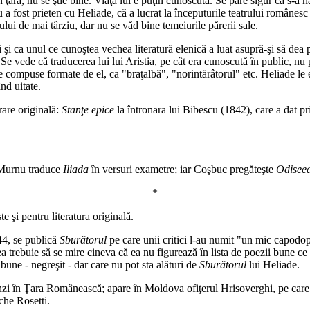
 în ţară, nu se ştie bine. Viaţa lui e puţin cunoscută. Se pare sigur că s-
a fost prieten cu Heliade, că a lucrat la începuturile teatrului românesc 
lui de mai târziu, dar nu se văd bine temeiurile părerii sale.
i şi ca unul ce cunoştea vechea literatură elenică a luat asupră-şi să dea
e vede că traducerea lui lui Aristia, pe cât era cunoscută în public, nu pl
e compuse formate de el, ca "braţalbă", "norintărâtorul" etc. Heliade le exp
nd uitate.
crare originală:
Stanţe epice
la întronara lui Bibescu (1842), care a dat pri
. Murnu traduce
Iliada
în versuri exametre; iar Coşbuc pregăteşte
Odisee
*
 şi pentru literatura originală.
44, se publică
Sburătorul
pe care unii critici l-au numit "un mic capodoper
a trebuie să se mire cineva că ea nu figurează în lista de poezii bune ce
bune - negreşit - dar care nu pot sta alături de
Sburătorul
lui Heliade.
nzi în Ţara Românească; apare în Moldova ofiţerul Hrisoverghi, pe care
che Rosetti.