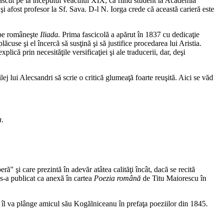
a născut pe la începutul veacului XIX, că fiind student la Academia
şi afost profesor la Sf. Sava. D-l N. Iorga crede că această carieră este
 pe româneşte
Iliada.
Prima fascicolă a apărut în 1837 cu dedicaţie
ăcuse şi el încercă să susţină şi să justifice procedarea lui Aristia.
lică prin necesităţile versificaţiei şi ale traducerii, dar, deşi
lej lui Alecsandri să scrie o critică glumeaţă foarte reuşită. Aici se văd
a
.
ă" şi care prezintă în adevăr atâtea calităţi încât, dacă se recită
 s-a publicat ca anexă în cartea
Poezia română
de Titu Maiorescu în
 îl va plânge amicul său Kogălniceanu în prefaţa poeziilor din 1845.