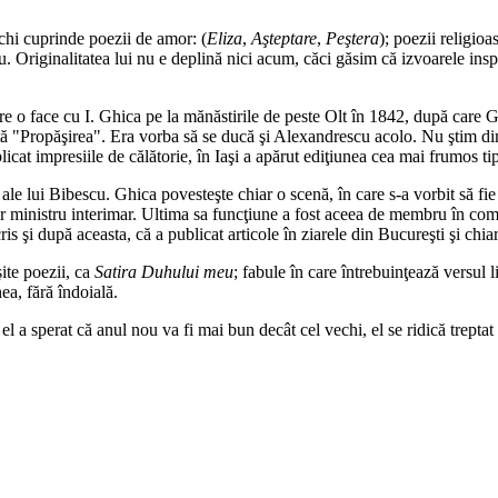
echi cuprinde poezii de amor: (
Eliza
,
Aşteptare
,
Peştera
); poezii religioa
cu. Originalitatea lui nu e deplină nici acum, căci găsim că izvoarele ins
e o face cu I. Ghica pe la mănăstirile de peste Olt în 1842, după care Gh
tă "Propăşirea". Era vorba să se ducă şi Alexandrescu acolo. Nu ştim din 
blicat impresiile de călătorie, în Iaşi a apărut ediţiunea cea mai frumos tip
i ale lui Bibescu. Ghica povesteşte chiar o scenă, în care s-a vorbit să fi
iar ministru interimar. Ultima sa funcţiune a fost aceea de membru în com
ris şi după aceasta, că a publicat articole în ziarele din Bucureşti şi ch
ite poezii, ca
Satira Duhului meu
; fabule în care întrebuinţează versul l
ea, fără îndoială.
 a sperat că anul nou va fi mai bun decât cel vechi, el se ridică treptat la