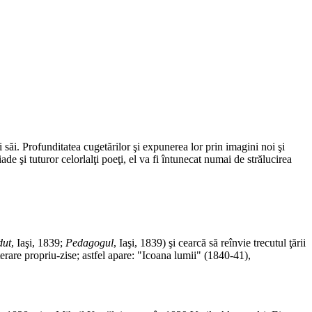
 săi. Profunditatea cugetărilor şi expunerea lor prin imagini noi şi
 şi tuturor celorlalţi poeţi, el va fi întunecat numai de strălucirea
dut
, Iaşi, 1839;
Pedagogul
, Iaşi, 1839) şi cearcă să reînvie trecutul ţării
terare propriu-zise; astfel apare: "Icoana lumii" (1840-41),