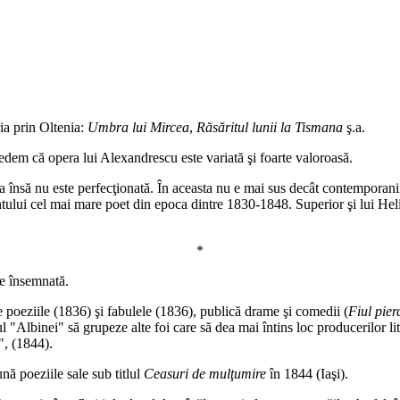
ria prin Oltenia:
Umbra lui Mircea
,
Răsăritul lunii la Tismana
ş.a.
vedem că opera lui Alexandrescu este variată şi foarte valoroasă.
ţia însă nu este perfecţionată. În aceasta nu e mai sus decât contemporanii
ului cel mai mare poet din epoca dintre 1830-1848. Superior şi lui Heliade
*
de însemnată.
e poeziile (1836) şi fabulele (1836), publică drame şi comedii (
Fiul pier
l "Albinei" să grupeze alte foi care să dea mai întins loc producerilor li
", (1844).
ă poeziile sale sub titlul
Ceasuri de mulţumire
în 1844 (Iaşi).