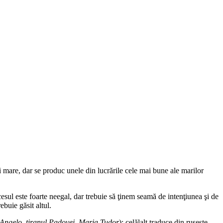
 mare, dar se produc unele din lucrările cele mai bune ale marilor
esul este foarte neegal, dar trebuie să ţinem seamă de intenţiunea şi de
ebuie găsit altul.
Angelo, tiranul Padovei
,
Maria Tudor
); celălalt traduce din ruseşte