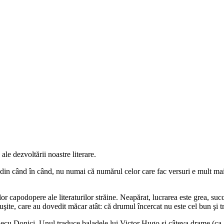
e dezvoltării noastre literare.
ă din când în când, nu numai că numărul celor care fac versuri e mult mai
capodopere ale literaturilor străine. Neapărat, lucrarea este grea, succ
euşite, care au dovedit măcar atât: că drumul încercat nu este cel bun şi tr
Alecu Donici. Unul traduce baladele lui Victor Hugo şi câteva drame (ca