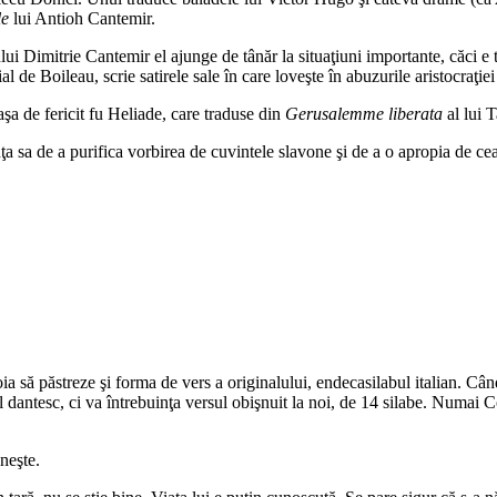
le
lui Antioh Cantemir.
ui Dimitrie Cantemir el ajunge de tânăr la situaţiuni importante, căci e 
al de Boileau, scrie satirele sale în care loveşte în abuzurile aristocraţiei 
aşa de fericit fu Heliade, care traduse din
Gerusalemme liberata
al lui 
nţa sa de a purifica vorbirea de cuvintele slavone şi de a o apropia de cea
oia să păstreze şi forma de vers a originalului, endecasilabul italian. C
sul dantesc, ci va întrebuinţa versul obişnuit la noi, de 14 silabe. Numai
neşte.