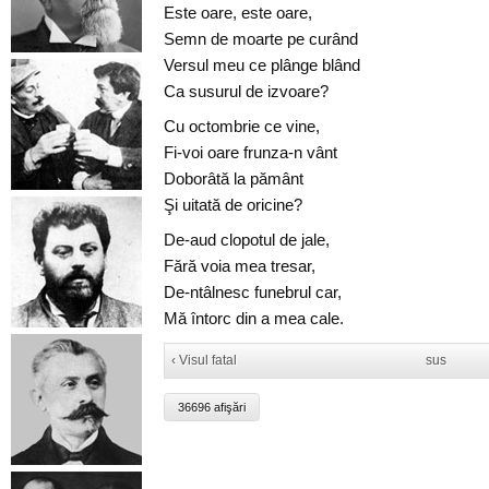
Este oare, este oare,
Semn de moarte pe curând
Versul meu ce plânge blând
Ca susurul de izvoare?
Cu octombrie ce vine,
Fi-voi oare frunza-n vânt
Doborâtă la pământ
Şi uitată de oricine?
De-aud clopotul de jale,
Fără voia mea tresar,
De-ntâlnesc funebrul car,
Mă întorc din a mea cale.
‹ Visul fatal
sus
36696 afişări