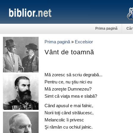
Prima pagină
Căr
Prima pagină
»
Excelsior
Vânt de toamnă
Mă zoresc să scriu degrabă...
Pentru ce, nu ştiu nici eu
Mă zoreşte Dumnezeu?
Simt că viaţa mea e slabă?
Când apusul e mai falnic,
Norii toţi când strălucesc,
Melancolic îi privesc
Şi rămân cu ochiul jalnic.