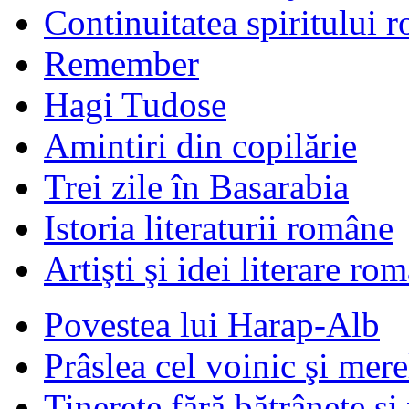
Continuitatea spiritului 
Remember
Hagi Tudose
Amintiri din copilărie
Trei zile în Basarabia
Istoria literaturii române
Artişti şi idei literare ro
Povestea lui Harap-Alb
Prâslea cel voinic şi mere
Tinereţe fără bătrâneţe şi