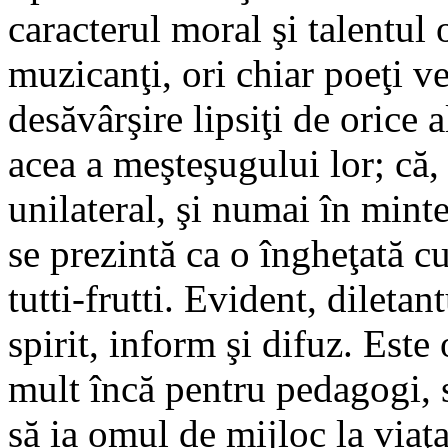
caracterul moral şi talentul 
muzicanţi, ori chiar poeţi ves
desăvârşire lipsiţi de orice 
acea a meşteşugului lor; că, 
unilateral, şi numai în mint
se prezintă ca o îngheţată c
tutti-frutti. Evident, diletan
spirit, inform şi difuz. Este
mult încă pentru pedagogi, s
să ia omul de mijloc la viaţa