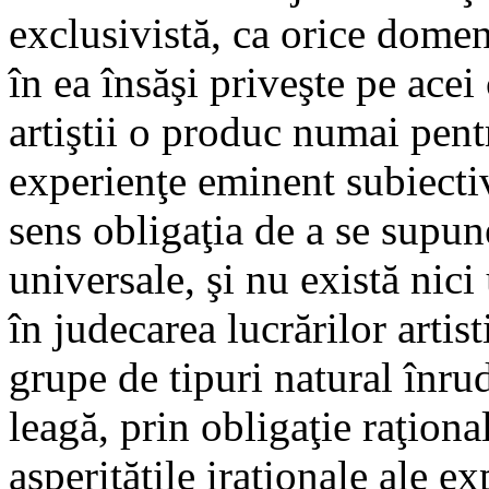
exclusivistă, ca orice domen
în ea însăşi priveşte pe acei
artiştii o produc numai pentr
experienţe eminent subiecti
sens obligaţia de a se supun
universale, şi nu există nic
în judecarea lucrărilor artist
grupe de tipuri natural înrud
leagă, prin obligaţie raţiona
asperităţile iraţionale ale e