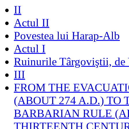
II
Actul II
Povestea lui Harap-Alb
Actul I
Ruinurile Târgoviştii, de
III
FROM THE EVACUATI
(ABOUT 274 A.D.) TO
BARBARIAN RULE (A
THIRTEENTH CENTUR