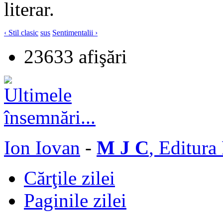
literar.
‹ Stil clasic
sus
Sentimentalii ›
23633 afişări
Ion Iovan
-
M J C
, Editura
Cărţile zilei
Paginile zilei