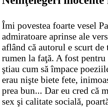
Neînţelegeri inocente î
Îmi povestea foarte vesel Pa
admiratoare aprinse ale vers
aflând că autorul e scurt de t
rumen la faţă. A fost pentru
ştiau cum să împace poeziil
erau nişte biete fete, inimo
prea bun... Dar eu cred că m
sex şi calitate socială, poart