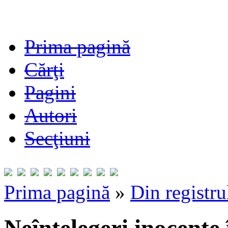
Prima pagină
Cărţi
Pagini
Autori
Secţiuni
Prima pagină
»
Din registru