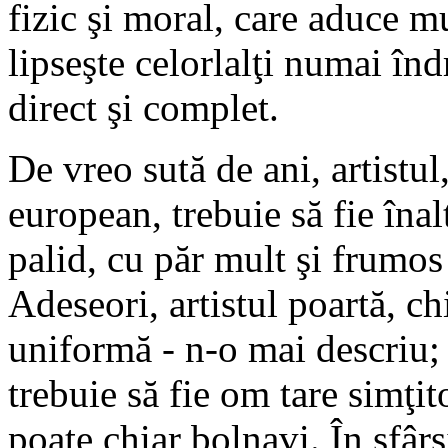
fizic şi moral, care aduce mu
lipseşte celorlalţi numai înd
direct şi complet.
De vreo sută de ani, artistu
european, trebuie să fie înal
palid, cu păr mult şi frumos
Adeseori, artistul poartă, ch
uniformă - n-o mai descriu;
trebuie să fie om tare simţit
poate chiar bolnavi. În sfârş