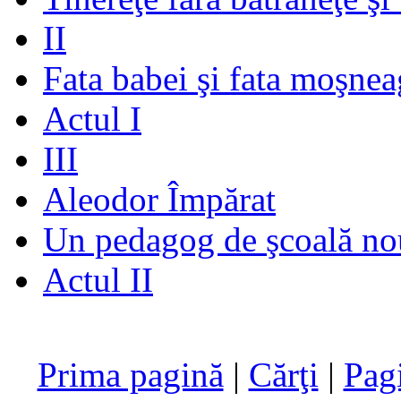
II
Fata babei şi fata moşnea
Actul I
III
Aleodor Împărat
Un pedagog de şcoală no
Actul II
Prima pagină
|
Cărţi
|
Pag