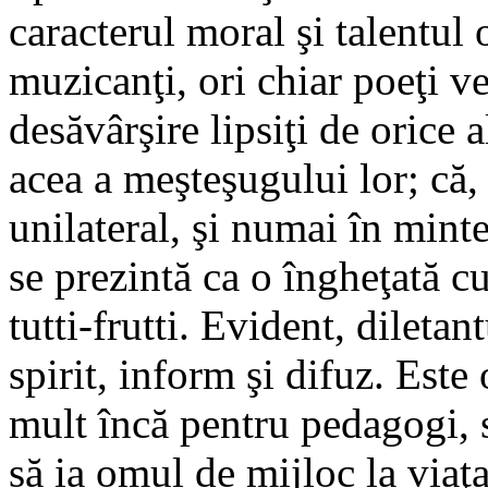
caracterul moral şi talentul 
muzicanţi, ori chiar poeţi ves
desăvârşire lipsiţi de orice 
acea a meşteşugului lor; că, 
unilateral, şi numai în mint
se prezintă ca o îngheţată c
tutti-frutti. Evident, diletan
spirit, inform şi difuz. Este
mult încă pentru pedagogi, s
să ia omul de mijloc la viaţa