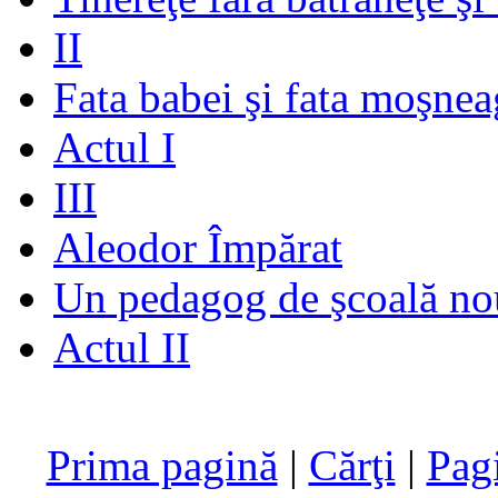
II
Fata babei şi fata moşnea
Actul I
III
Aleodor Împărat
Un pedagog de şcoală no
Actul II
Prima pagină
|
Cărţi
|
Pag