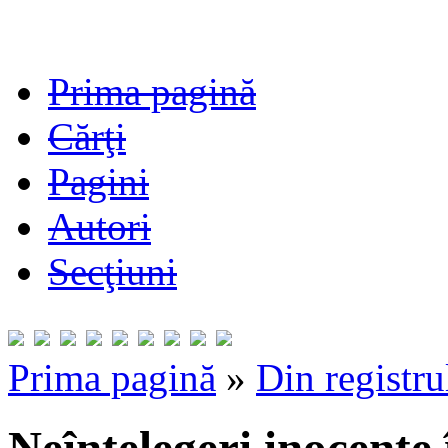
Prima pagină
Cărţi
Pagini
Autori
Secţiuni
Prima pagină
»
Din registru