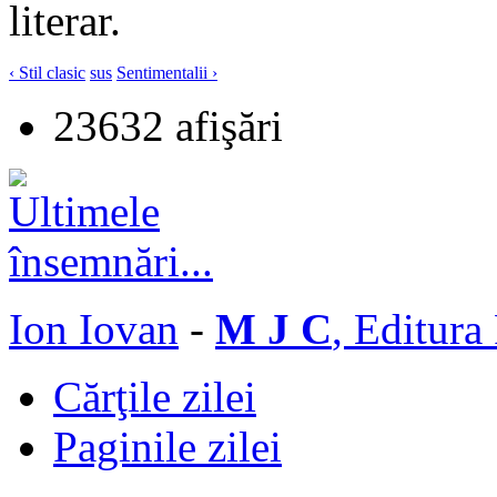
literar.
‹ Stil clasic
sus
Sentimentalii ›
23632 afişări
Ion Iovan
-
M J C
, Editura
Cărţile zilei
Paginile zilei