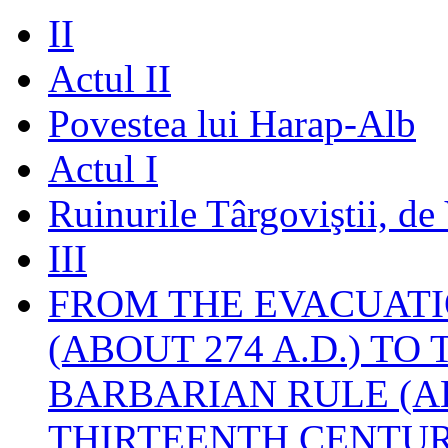
II
Actul II
Povestea lui Harap-Alb
Actul I
Ruinurile Târgoviştii, de
III
FROM THE EVACUATI
(ABOUT 274 A.D.) TO
BARBARIAN RULE (A
THIRTEENTH CENTUR