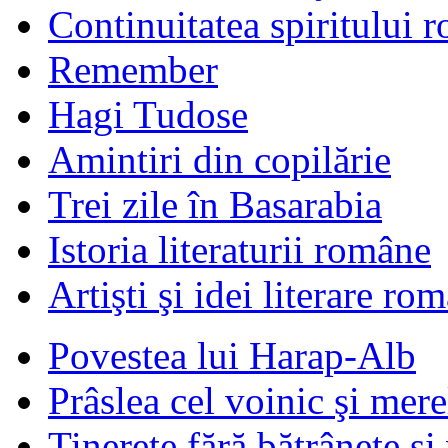
Continuitatea spiritului 
Remember
Hagi Tudose
Amintiri din copilărie
Trei zile în Basarabia
Istoria literaturii române
Artişti şi idei literare ro
Povestea lui Harap-Alb
Prâslea cel voinic şi mere
Tinereţe fără bătrâneţe şi