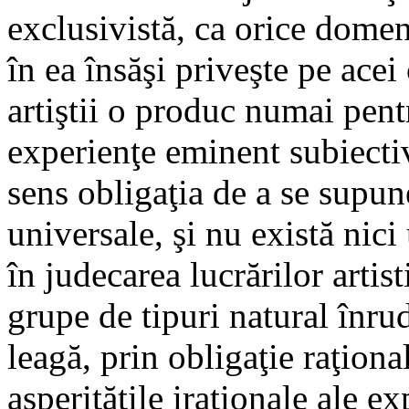
exclusivistă, ca orice domen
în ea însăşi priveşte pe acei
artiştii o produc numai pentr
experienţe eminent subiecti
sens obligaţia de a se supun
universale, şi nu există nic
în judecarea lucrărilor artist
grupe de tipuri natural înrud
leagă, prin obligaţie raţiona
asperităţile iraţionale ale e