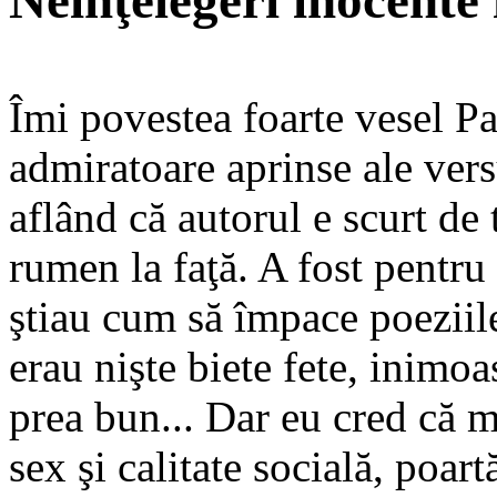
Neînţelegeri inocente î
Îmi povestea foarte vesel Pa
admiratoare aprinse ale vers
aflând că autorul e scurt de t
rumen la faţă. A fost pentru
ştiau cum să împace poeziil
erau nişte biete fete, inimo
prea bun... Dar eu cred că m
sex şi calitate socială, poart