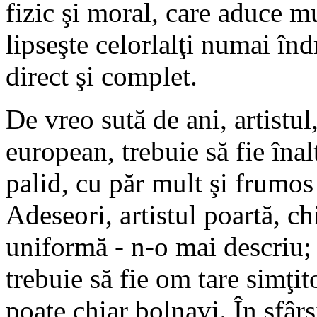
fizic şi moral, care aduce mu
lipseşte celorlalţi numai înd
direct şi complet.
De vreo sută de ani, artistu
european, trebuie să fie înal
palid, cu păr mult şi frumos
Adeseori, artistul poartă, ch
uniformă - n-o mai descriu;
trebuie să fie om tare simţit
poate chiar bolnavi. În sfârş