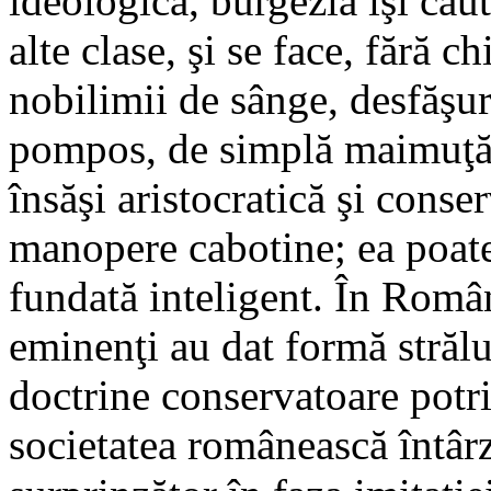
ideologică, burgezia îşi cau
alte clase, şi se face, fără c
nobilimii de sânge, desfăşu
pompos, de simplă maimuţăre
însăşi aristocratică şi conse
manopere cabotine; ea poate f
fundată inteligent. În Rom
eminenţi au dat formă străluc
doctrine conservatoare potriv
societatea românească întârzi