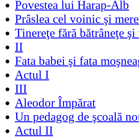
Povestea lui Harap-Alb
Prâslea cel voinic şi mere
Tinereţe fără bătrâneţe şi
II
Fata babei şi fata moşnea
Actul I
III
Aleodor Împărat
Un pedagog de şcoală no
Actul II