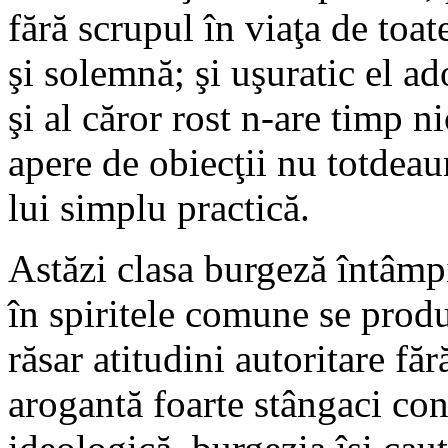
fără scrupul în viaţa de toate
şi solemnă; şi uşuratic el ad
şi al căror rost n-are timp ni
apere de obiecţii nu totdea
lui simplu practică.
Astăzi clasa burgeză întâmpi
în spiritele comune se produ
răsar atitudini autoritare fă
arogantă foarte stângaci co