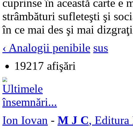
cuprinse în această carte e m
strâmbături sufleteşti şi soc
în ce mai des şi mai dizgraţ
‹ Analogii penibile
sus
19217 afişări
Ion Iovan
-
M J C
, Editura