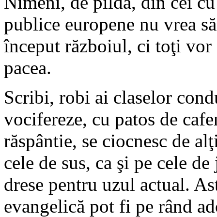
Nimeni, de pildă, din cei c
publice europene nu vrea să-ş
început războiul, ci toţi vor
pacea.
Scribi, robi ai claselor con
vocifereze, cu patos de caf
răspântie, se ciocnesc de alţ
cele de sus, ca şi pe cele d
drese pentru uzul actual. Ast
evangelică pot fi pe rând a