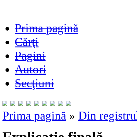
Prima pagină
Cărţi
Pagini
Autori
Secţiuni
Prima pagină
»
Din registru