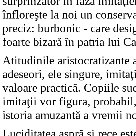
surprinzător în faza imitaţie
înfloreşte la noi un conserv
preciz: burbonic - care desig
foarte bizară în patria lui C
Atitudinile aristocratizante
adeseori, ele singure, imitaţ
valoare practică. Copiile su
imitaţii vor figura, probabi
istoria amuzantă a vremii no
Luciditatea aspră şi rece est