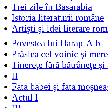
Trei zile în Basarabia
Istoria literaturii române
Artişti şi idei literare ro
Povestea lui Harap-Alb
Prâslea cel voinic şi mere
Tinereţe fără bătrâneţe şi
II
Fata babei şi fata moşnea
Actul I