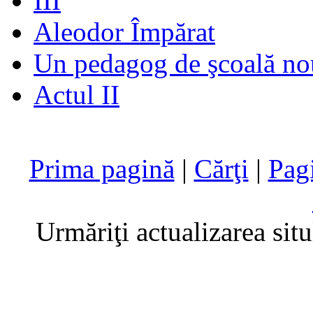
III
Aleodor Împărat
Un pedagog de şcoală no
Actul II
Prima pagină
|
Cărţi
|
Pag
Urmăriţi actualizarea sit