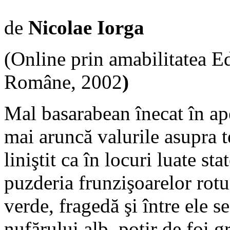
de
Nicolae Iorga
(Online prin amabilitatea Ed
Române, 2002
)
Mal basarabean înecat în ape
mai aruncă valurile asupra te
liniştit ca în locuri luate st
puzderia frunzişoarelor rot
verde, fragedă şi între ele s
nufărului alb, potir de foi g