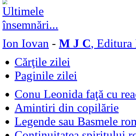
Ion Iovan
-
M J C
, Editura
Cărţile zilei
Paginile zilei
Conu Leonida faţă cu rea
Amintiri din copilărie
Legende sau Basmele ro
Continuitatea spiritului 