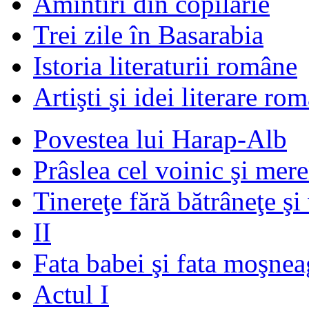
Amintiri din copilărie
Trei zile în Basarabia
Istoria literaturii române
Artişti şi idei literare ro
Povestea lui Harap-Alb
Prâslea cel voinic şi mere
Tinereţe fără bătrâneţe şi
II
Fata babei şi fata moşnea
Actul I