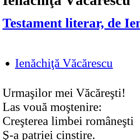
Ienăchiţă Văcărescu
Testament literar, de I
Ienăchiţă Văcărescu
Urmaşilor mei Văcăreşti!
Las vouă moştenire:
Creşterea limbei româneşti
Ş-a patriei cinstire.