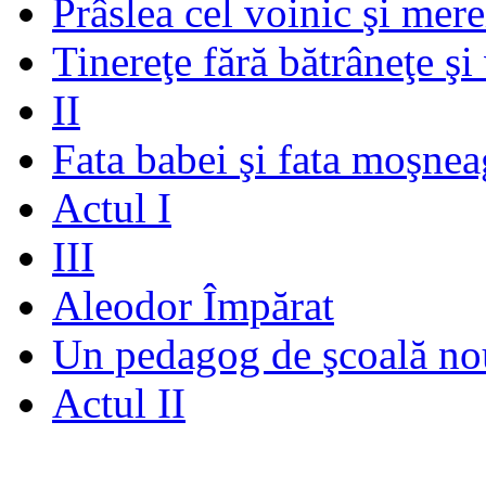
Prâslea cel voinic şi mere
Tinereţe fără bătrâneţe şi
II
Fata babei şi fata moşnea
Actul I
III
Aleodor Împărat
Un pedagog de şcoală no
Actul II