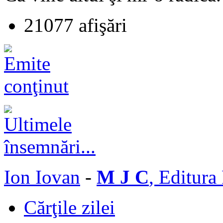
21077 afişări
Ion Iovan
-
M J C
, Editura
Cărţile zilei