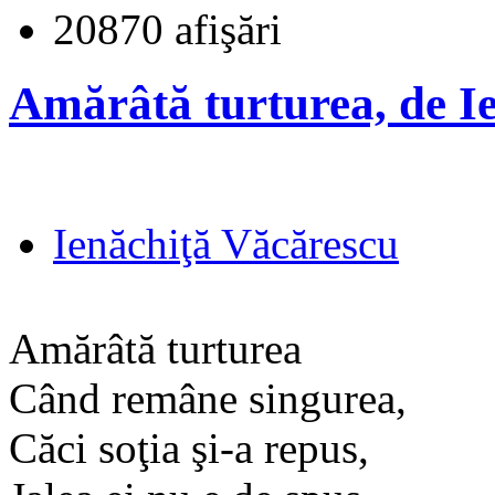
20870 afişări
Amărâtă turturea, de I
Ienăchiţă Văcărescu
Amărâtă turturea
Când remâne singurea,
Căci soţia şi-a repus,