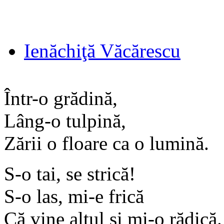
Ienăchiţă Văcărescu
Într-o grădină,
Lâng-o tulpină,
Zării o floare ca o lumină.
S-o tai, se strică!
S-o las, mi-e frică
Că vine altul şi mi-o rădică.