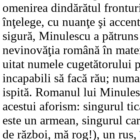
omenirea dindărătul fronturi
înţelege, cu nuanţe şi accent
sigură, Minulescu a pătruns 
nevinovăţia română în mater
uitat numele cugetătorului p
incapabili să facă rău; numai
ispită. Romanul lui Minulesc
acestui aforism: singurul tic
este un armean, singurul ca
de război, mă rog!), un rus, 