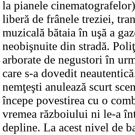
la pianele cinematografelor)
liberă de frânele treziei, t
muzicală bătaia în uşă a ga
neobişnuite din stradă. Poliţ
arborate de negustori în urm
care s-a dovedit neautentică
nemţeşti anulează scurt sce
începe povestirea cu o comb
vremea războiului ni le-a înt
depline. La acest nivel de ba