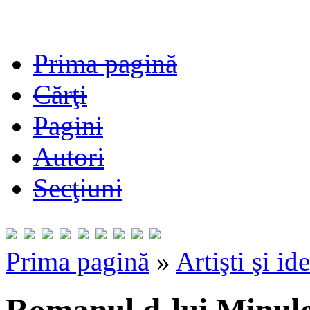
Prima pagină
Cărţi
Pagini
Autori
Secţiuni
Prima pagină
»
Artişti şi id