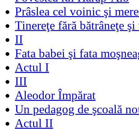
Prâslea cel voinic şi mere
Tinereţe fără bătrâneţe şi
II
Fata babei şi fata moşnea
Actul I
III
Aleodor Împărat
Un pedagog de şcoală no
Actul II