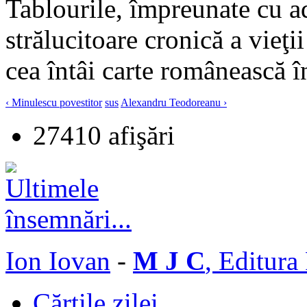
Tablourile, împreunate cu ad
strălucitoare cronică a vieţii
cea întâi carte românească în
‹ Minulescu povestitor
sus
Alexandru Teodoreanu ›
27410 afişări
Ion Iovan
-
M J C
, Editura
Cărţile zilei