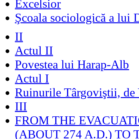
Excelsior
Şcoala sociologică a lui 
II
Actul II
Povestea lui Harap-Alb
Actul I
Ruinurile Târgoviştii, de
III
FROM THE EVACUATI
(ABOUT 274 A.D.) TO