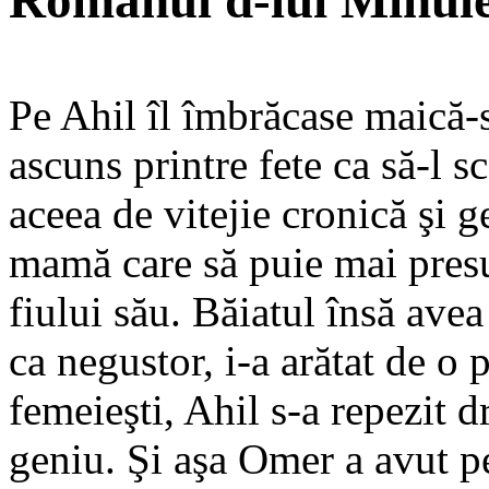
Romanul d-lui Minul
Pe Ahil îl îmbrăcase maică-s
ascuns printre fete ca să-l 
aceea de vitejie cronică şi ge
mamă care să puie mai presus
fiului său. Băiatul însă ave
ca negustor, i-a arătat de o
femeieşti, Ahil s-a repezit dre
geniu. Şi aşa Omer a avut pe