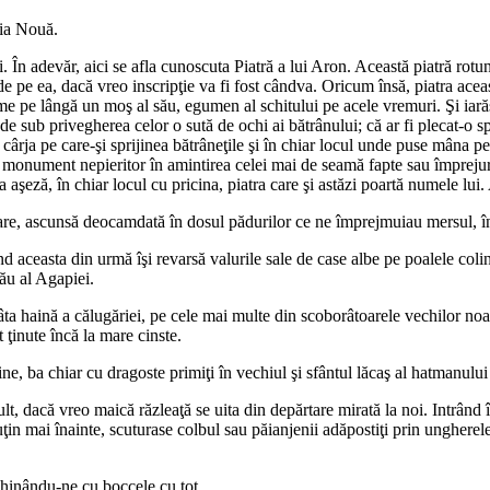
pia Nouă.
În adevăr, aici se afla cunoscuta Piatră a lui Aron. Această piatră rotun
 pe ea, dacă vreo inscripţie va fi fost cândva. Oricum însă, piatra aceasta
ume pe lângă un moş al său, egumen al schitului pe acele vremuri. Şi iar
pe de sub privegherea celor o sută de ochi ai bătrânului; că ar fi plecat-o s
 cârja pe care-şi sprijinea bătrâneţile şi în chiar locul unde puse mâna pe 
n monument nepieritor în amintirea celei mai de seamă fapte sau împrejur
 aşeză, în chiar locul cu pricina, piatra care şi astăzi poartă numele lui.
e, ascunsă deocamdată în dosul pădurilor ce ne împrejmuiau mersul, înce
aceasta din urmă îşi revarsă valurile sale de case albe pe poalele colinelo
ău al Agapiei.
 haină a călugăriei, pe cele mai multe din scoborâtoarele vechilor noast
 ţinute încă la mare cinste.
ne, ba chiar cu dragoste primiţi în vechiul şi sfântul lăcaş al hatmanului 
, dacă vreo maică răzleaţă se uita din depărtare mirată la noi. Intrând î
 mai înainte, scuturase colbul sau păianjenii adăpostiţi prin ungherele în
chinându-ne cu boccele cu tot.