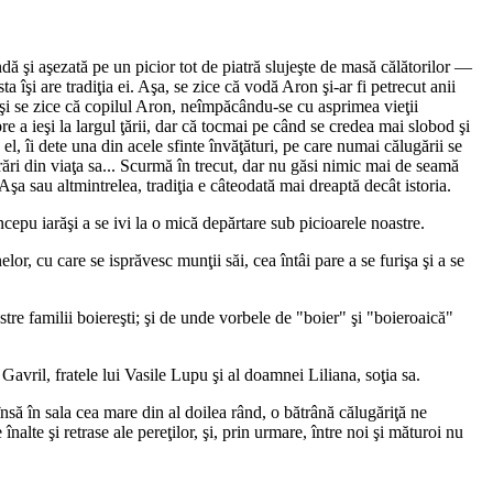
dă şi aşezată pe un picior tot de piatră slujeşte de masă călătorilor —
 îşi are tradiţia ei. Aşa, se zice că vodă Aron şi-ar fi petrecut anii
ăşi se zice că copilul Aron, neîmpăcându-se cu asprimea vieţii
pre a ieşi la largul ţării, dar că tocmai pe când se credea mai slobod şi
el, îi dete una din acele sfinte învăţături, pe care numai călugării se
ări din viaţa sa... Scurmă în trecut, dar nu găsi nimic mai de seamă
 Aşa sau altmintrelea, tradiţia e câteodată mai dreaptă decât istoria.
pu iarăşi a se ivi la o mică depărtare sub picioarele noastre.
r, cu care se isprăvesc munţii săi, cea întâi pare a se furişa şi a se
re familii boiereşti; şi de unde vorbele de "boier" şi "boieroaică"
Gavril, fratele lui Vasile Lupu şi al doamnei Liliana, soţia sa.
nsă în sala cea mare din al doilea rând, o bătrână călugăriţă ne
alte şi retrase ale pereţilor, şi, prin urmare, între noi şi măturoi nu