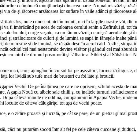
e verzi şi înflorite, aşezate fără apărare în bătaia soarelui, având, în ac
urilor ce îmbracă munţii uriaşi din acea parte. Numai miazăzi şi răsărit
 şi vin de-şi răcoresc arzătoarea lor suflare în văile adânci şi răcoroase al
ării-de-Jos, nu e cunoscut nici în munţi, nici în largile noastre văi, din
i va fi îmbrăcând pe acea de culoarea cerului senin a Zefirului şi, tot ca 
chise ale locului, curge veşnic, ca un râu nevăzut, ce mişcă aerul cald şi 
ânci şi strălucitoare de culori şi de lumină se sapă în fâneţele înalte până 
 beţi de miresme şi de lumină, se răspândesc în aerul cald. Astfel, simpati
 încât ochiul cel mai nestatornic devine visător şi gândul cel mai zburdal
eşte cu totul de drumul posomorât şi sălbatic al Sihlei şi al Săhăstriei
oare mici, care, ajungând în cursul lor pe aşezături, formează înguste, d
ţa lor lividă sub tufe mari de brusturi cu foi late şi broticii.
apiei Vechi. De pe înălţimea pe care ne oprisem, schitul acesta de maic
e, Agapia Nouă cu albele sale chilii şi cu înaltele turnuri strălucitoare ale
ld. După câteva minute de odihnă, cumpănirăm în Agapia Veche, unde nu 
hi locuite de câteva călugăriţe, tot aşa de vechi poate.
ace, e o zidire proastă şi lucrată, pe cât se pare, de un pietrar şi mai pro
i săi, căci nu puturăm socoti într-alt fel pe cele câteva cucoane şi dudu