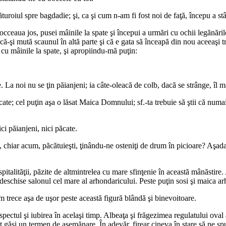
roiul spre bagdadie; şi, ca şi cum n-am fi fost noi de faţă, începu a stâ
cceaua jos, pusei mâinile la spate şi începui a urmări cu ochii legănăril
ă-şi mută scaunul în altă parte şi că e gata să înceapă din nou aceeaşi 
 cu mâinile la spate, şi apropiindu-mă puţin:
La noi nu se ţin păianjeni; ia câte-oleacă de colb, dacă se strânge, îl 
te; cel puţin aşa o lăsat Maica Domnului; sf.-ta trebuie să ştii că numai 
ci păianjeni, nici păcate.
ă, chiar acum, păcătuieşti, ţinându-ne osteniţi de drum în picioare? Aşada
pitalităţii, păzite de altmintrelea cu mare sfinţenie în această mânăstire
deschise salonul cel mare al arhondaricului. Peste puţin sosi şi maica a
 trece aşa de uşor peste această figură blândă şi binevoitoare.
pectul şi iubirea în acelaşi timp. Albeaţa şi frăgezimea regulatului oval 
t găsi un termen de asemănare. În adevăr, firear cineva în stare să ne sp