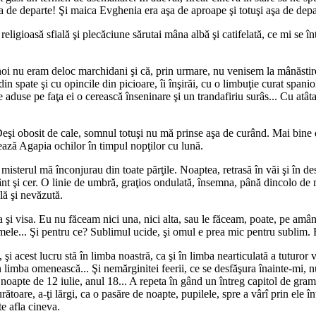
a de departe! Şi maica Evghenia era aşa de aproape şi totuşi aşa de depar
religioasă sfială şi plecăciune sărutai mâna albă şi catifelată, ce mi se în
i nu eram deloc marchidani şi că, prin urmare, nu venisem la mânăstire s
spate şi cu opincile din picioare, îi înşirăi, cu o limbuţie curat spanio
e aduse pe faţa ei o cerească înseninare şi un trandafiriu surâs... Cu atât
 Deşi obosit de cale, somnul totuşi nu mă prinse aşa de curând. Mai bine 
şează Agapia ochilor în timpul nopţilor cu lună.
isterul mă înconjurau din toate părţile. Noaptea, retrasă în văi şi în de
t şi cer. O linie de umbră, graţios ondulată, însemna, până dincolo de mar
lă şi nevăzută.
ea şi visa. Eu nu făceam nici una, nici alta, sau le făceam, poate, pe am
e mele... Şi pentru ce? Sublimul ucide, şi omul e prea mic pentru sublim. 
 acest lucru stă în limba noastră, ca şi în limba nearticulată a tuturor vi
 în limba omenească... Şi nemărginitei feerii, ce se desfăşura înainte-mi,
oapte de 12 iulie, anul 18... A repeta în gând un întreg capitol de gramat
ătoare, a-ţi lărgi, ca o pasăre de noapte, pupilele, spre a vârî prin ele în
te afla cineva.