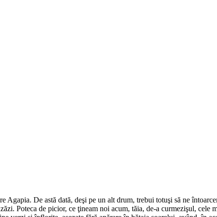
 Agapia. De astă dată, deşi pe un alt drum, trebui totuşi să ne întoarcem
iazăzi. Poteca de picior, ce ţineam noi acum, tăia, de-a curmezişul, cele