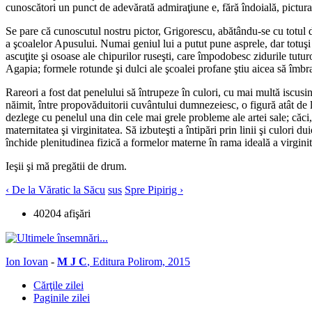
cunoscători un punct de adevărată admiraţiune e, fără îndoială, pictura
Se pare că cunoscutul nostru pictor, Grigorescu, abătându-se cu totul de
a şcoalelor Apusului. Numai geniul lui a putut pune asprele, dar totuşi
ascuţite şi osoase ale chipurilor ruseşti, care împodobesc zidurile tutur
Agapia; formele rotunde şi dulci ale şcoalei profane ştiu aicea să îmbra
Rareori a fost dat penelului să întrupeze în culori, cu mai multă iscusinţ
năimit, între propovăduitorii cuvântului dumnezeiesc, o figură atât de lun
dezlege cu penelul una din cele mai grele probleme ale artei sale; căci,
maternitatea şi virginitatea. Să izbuteşti a întipări prin linii şi culori
închide plenitudinea fizică a formelor materne în rama ideală a virginită
Ieşii şi mă pregătii de drum.
‹ De la Văratic la Săcu
sus
Spre Pipirig ›
40204 afişări
Ion Iovan
-
M J C
, Editura Polirom, 2015
Cărţile zilei
Paginile zilei