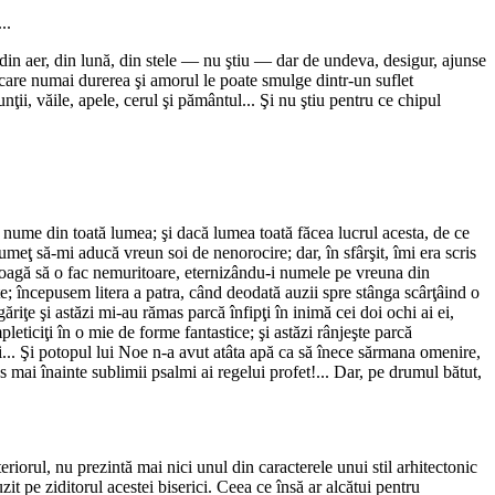
..
din aer, din lună, din stele — nu ştiu — dar de undeva, desigur, ajunse
care numai durerea şi amorul le poate smulge dintr-un suflet
ţii, văile, apele, cerul şi pământul... Şi nu ştiu pentru ce chipul
cu nume din toată lumea; şi dacă lumea toată făcea lucrul acesta, de ce
umeţ să-mi aducă vreun soi de nenorocire; dar, în sfârşit, îmi era scris
ă roagă să o fac nemuritoare, eternizându-i numele pe vreuna din
; începusem litera a patra, când deodată auzii spre stânga scârţâind o
găriţe şi astăzi mi-au rămas parcă înfipţi în inimă cei doi ochi ai ei,
mpleticiţi în o mie de forme fantastice; şi astăzi rânjeşte parcă
beci... Şi potopul lui Noe n-a avut atâta apă ca să înece sărmana omenire,
 mai înainte sublimii psalmi ai regelui profet!... Dar, pe drumul bătut,
teriorul, nu prezintă mai nici unul din caracterele unui stil arhitectonic
zit pe ziditorul acestei biserici. Ceea ce însă ar alcătui pentru