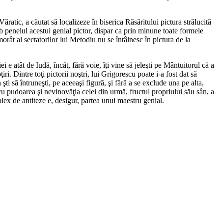
ratic, a căutat să localizeze în biserica Răsăritului pictura strălucită
b penelul acestui genial pictor, dispar ca prin minune toate formele
morât al sectatorilor lui Metodiu nu se întâlnesc în pictura de la
 e atât de Iudă, încât, fără voie, îţi vine să jeleşti pe Mântuitorul că a
i. Dintre toţi pictorii noştri, lui Grigorescu poate i-a fost dat să
i să întruneşti, pe aceeaşi figură, şi fără a se exclude una pe alta,
, cu pudoarea şi nevinovăţia celei din urmă, fructul propriului său sân, a
mplex de antiteze e, desigur, partea unui maestru genial.