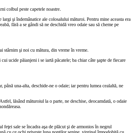
rni colbul peste capetele noastre.
e largi şi îndemânatice ale colosalului măturoi. Pentru mine aceasta era
treabă, fără a se gândi să ne deschidă vreo odaie sau să cheme pe
mai stârnim şi noi cu mătura, din vreme în vreme.
cui ucide păianjeni i se iartă păcatele; ba chiar câte şapte de fiecare
r, până una-alta, deschide-ne o odaie; iar pentru lumea cealaltă, ne
. Astfel, lăsând măturoiul la o parte, ne deschise, deocamdată, o odaie
rhondăreasa.
al feţei sale se încadra aşa de plăcut şi de armonios în negrul
ună cu ce ochi priveşte luna nopţilor senine, virginal împodobită cu