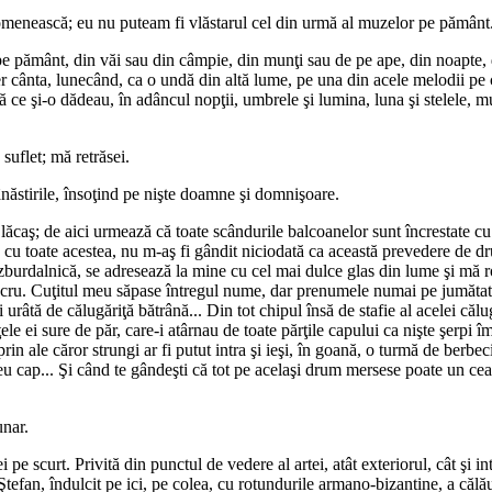
 omenească; eu nu puteam fi vlăstarul cel din urmă al muzelor pe pământ.
pe pământ, din văi sau din câmpie, din munţi sau de pe ape, din noapte, 
r cânta, lunecând, ca o undă din altă lume, pe una din acele melodii pe 
ce şi-o dădeau, în adâncul nopţii, umbrele şi lumina, luna şi stelele, mun
suflet; mă retrăsei.
ânăstirile, însoţind pe nişte doamne şi domnişoare.
sf. lăcaş; de aici urmează că toate scândurile balcoanelor sunt încrestate 
, cu toate acestea, nu m-aş fi gândit niciodată ca această prevedere de dr
şi zburdalnică, se adresează la mine cu cel mai dulce glas din lume şi m
ucru. Cuţitul meu săpase întregul nume, dar prenumele numai pe jumătate
 urâtă de călugăriţă bătrână... Din tot chipul însă de stafie al acelei călu
ţele ei sure de păr, care-i atârnau de toate părţile capului ca nişte şerpi î
, prin ale căror strungi ar fi putut intra şi ieşi, în goană, o turmă de ber
u cap... Şi când te gândeşti că tot pe acelaşi drum mersese poate un ceas
unar.
pe scurt. Privită din punctul de vedere al artei, atât exteriorul, cât şi in
i Ştefan, îndulcit pe ici, pe colea, cu rotundurile armano-bizantine, a călău