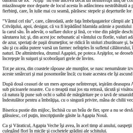
oamenii de loc "Arşiţi" nu este altceva decât un neîntrerupt lanţ de colin
miazănoapte mor departe de locul acesta în adâncimea nestrăbătută a păd
fierbinţi, care, în iulie mai cu seamă, părăsesc stepele şi deşerturile lor
"Vântul cel rău", care, câteodată, arde faţa îmbelşugatelor câmpii ale Ţ
Crivăţului, apoi, desigur, că va fi lepădând hlamida arămie a pustiului ş
la carul său. În adevăr, o suflare dulce şi lină, ce vine din părţile des
sărutarea lui; şi, din acest joc nebunatic al vântului cu florile, valuri ad
de azur, speriaţi de paşii drumeţilor, se ridică în stoluri zburătoare şi,
său şi cu atâta putere varsă un farmec neînţeles în sufletul călătorului,
naturi. De altmintrelea, drumul Agapiei, pe poteca Arşiţelor, se deoseb
încreţeşte în suişuri şi scoborâşuri grele de învins.
Tot pe aicea, din coastele râpoase ale munţilor, se nasc nenumărate izv
aceste smârcuri şi mai posomorâte încă; cu toate acestea ele îşi ascund fa
După două ceasuri de un mers aproape neîntrerupt, ieşirăm deasupra Ag
sub picioarele noastre. Cu o treaptă mai jos sta retrasă, tăcută şi visătoar
că natura îţi pune sub ochi o salbă de mărgăritare pe o tavă de smara
îndestulător pentru a îmbrăţişa, cu o singură privire, mâna de chilii vec
Biserica pustie din mijloc, închisă cu un brâu de fier, spre a nu se desf
glăsuiesc, cel puţin, inscripţiunile găsite la Agapia Nouă.
Ca şi Văraticul, Agapia Veche îşi avea, în acel timp al anului, oaspeţi
culegând flori în micile şi cochetele grădini ale schitului.