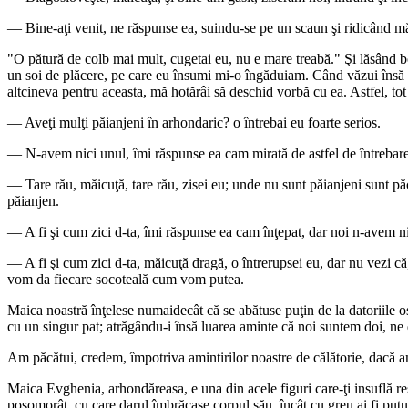
— Bine-aţi venit, ne răspunse ea, suindu-se pe un scaun şi ridicând mătu
"O pătură de colb mai mult, cugetai eu, nu e mare treabă." Şi lăsând bo
un soi de plăcere, pe care eu însumi mi-o îngăduiam. Când văzui însă c
altcineva pentru aceasta, mă hotărâi să deschid vorbă cu ea. Astfel, tot
— Aveţi mulţi păianjeni în arhondaric? o întrebai eu foarte serios.
— N-avem nici unul, îmi răspunse ea cam mirată de astfel de întrebare. 
— Tare rău, măicuţă, tare rău, zisei eu; unde nu sunt păianjeni sunt păca
păianjen.
— A fi şi cum zici d-ta, îmi răspunse ea cam înţepat, dar noi n-avem ni
— A fi şi cum zici d-ta, măicuţă dragă, o întrerupsei eu, dar nu vezi c
vom da fiecare socoteală cum vom putea.
Maica noastră înţelese numaidecât că se abătuse puţin de la datoriile os
cu un singur pat; atrăgându-i însă luarea aminte că noi suntem doi, ne 
Am păcătui, credem, împotriva amintirilor noastre de călătorie, dacă am
Maica Evghenia, arhondăreasa, e una din acele figuri care-ţi insuflă res
posomorât, cu care darul îmbrăcase corpul său, încât cu greu ai fi putu