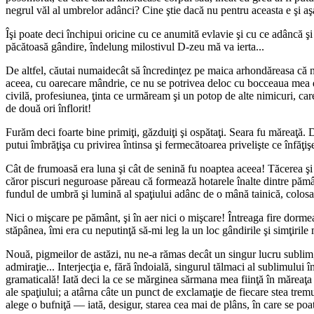
negrul văl al umbrelor adânci? Cine ştie dacă nu pentru aceasta e şi aş
Îşi poate deci închipui oricine cu ce anumită evlavie şi cu ce adâncă şi 
păcătoasă gândire, îndelung milostivul D-zeu mă va ierta...
De altfel, căutai numaidecât să încredinţez pe maica arhondăreasa că no
aceea, cu oarecare mândrie, ce nu se potrivea deloc cu bocceaua mea din 
civilă, profesiunea, ţinta ce urmăream şi un potop de alte nimicuri, car
de două ori înflorit!
Furăm deci foarte bine primiţi, găzduiţi şi ospătaţi. Seara fu măreaţă.
putui îmbrăţişa cu privirea întinsa şi fermecătoarea privelişte ce înfăţi
Cât de frumoasă era luna şi cât de senină fu noaptea aceea! Tăcerea şi m
căror piscuri neguroase păreau că formează hotarele înalte dintre pămân
fundul de umbră şi lumină al spaţiului adânc de o mână tainică, colosa
Nici o mişcare pe pământ, şi în aer nici o mişcare! Întreaga fire dorm
stăpânea, îmi era cu neputinţă să-mi leg la un loc gândirile şi simţiril
Nouă, pigmeilor de astăzi, nu ne-a rămas decât un singur lucru sublim, şi
admiraţie... Interjecţia e, fără îndoială, singurul tălmaci al sublimului
gramaticală! Iată deci la ce se mărginea sărmana mea fiinţă în măreaţa n
ale spaţiului; a atârna câte un punct de exclamaţie de fiecare stea tremur
alege o bufniţă — iată, desigur, starea cea mai de plâns, în care se poa