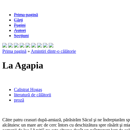
Prima pagină
Cărţi
Pagini
Autori
Secţiuni
Prima pagină
»
Amintiri dintr-o călătorie
La Agapia
Calistrat Hogaş
literatură de călătorii
proză
Către patru ceasuri după-amiază, părăsirăm Săcul şi ne îndreptarăm spre
alcătuiesc un mare arc de cerc întors cu deschizătura spre răsărit şi m