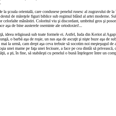
.
 la şcoala orientală, care condusese penelul rusesc al zugravului de la Vă
 destul de măreţele figuri biblice sub regimul blând al artei moderne. Su
or celorlalte mânăstiri. Coloritul viu şi discordant, umbritul gros şi poso
ce aşa de bine austerele oseminte ale ortodoxiei!...
ă, ideea religioasă sub toate formele ei. Astfel, Iuda din Keriot al Agapiei
gă, o barbă aşa de roşie, un nas aşa de ascuţit şi nişte buze aşa de subţir
 mai la urmă, cam drept aşa ceva trebuie să socotim noi meşteşugul de a şt
 duioşia unei mame pe faţa unei fecioare, a face pe cea dintâi să privească
ţii, a şti, în fine, să stabileşti cu penelul o bună înţelegere între un co