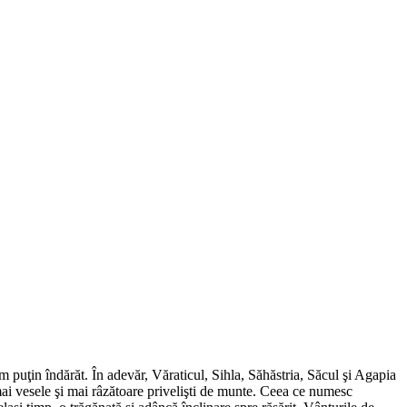
 puţin îndărăt. În adevăr, Văraticul, Sihla, Săhăstria, Săcul şi Agapia
 mai vesele şi mai râzătoare privelişti de munte. Ceea ce numesc