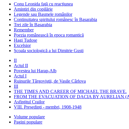
Conu Leonida faţă cu reacţiunea
Amintiri din copilărie
Legende sau Basmele românilor
Continuitatea spiritului românesc în Basarabia
Trei zile în Basarabia
Remember
Poezia românească în epoca romantică
Hagi Tudose
Excelsior
Şcoala sociologică a lui Dimitrie Gusti
II
Actul II
Povestea lui Harap-Alb
Actul I
Ruinurile Târgoviştii, de Vasile Cârlova
III
THE TIMES AND CAREER OF MICHAEL THE BRAVE.
FROM THE EVACUATION OF DACIA BY AURELIAN (A
Asfinţitul Crailor
VIII. Preşedinţi - membri, 1908-1948
Volume populare
Pagini populare