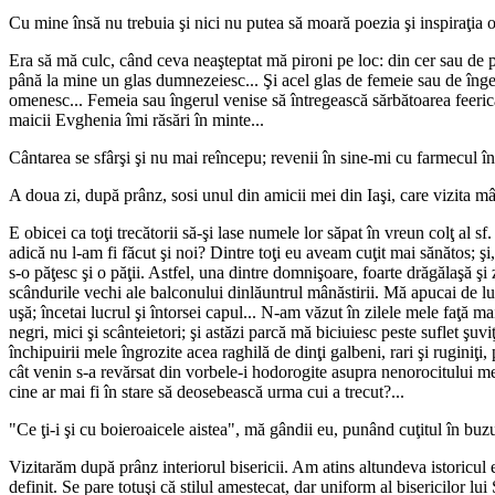
Cu mine însă nu trebuia şi nici nu putea să moară poezia şi inspiraţia
Era să mă culc, când ceva neaşteptat mă pironi pe loc: din cer sau de 
până la mine un glas dumnezeiesc... Şi acel glas de femeie sau de înge
omenesc... Femeia sau îngerul venise să întregească sărbătoarea feerică 
maicii Evghenia îmi răsări în minte...
Cântarea se sfârşi şi nu mai reîncepu; revenii în sine-mi cu farmecul în 
A doua zi, după prânz, sosi unul din amicii mei din Iaşi, care vizita m
E obicei ca toţi trecătorii să-şi lase numele lor săpat în vreun colţ al 
adică nu l-am fi făcut şi noi? Dintre toţi eu aveam cuţit mai sănătos; şi
s-o păţesc şi o păţii. Astfel, una dintre domnişoare, foarte drăgălaşă 
scândurile vechi ale balconului dinlăuntrul mânăstirii. Mă apucai de l
uşă; încetai lucrul şi întorsei capul... N-am văzut în zilele mele faţă mai
negri, mici şi scânteietori; şi astăzi parcă mă biciuiesc peste suflet şuvi
închipuirii mele îngrozite acea raghilă de dinţi galbeni, rari şi ruginiţi
cât venin s-a revărsat din vorbele-i hodorogite asupra nenorocitului me
cine ar mai fi în stare să deosebească urma cui a trecut?...
"Ce ţi-i şi cu boieroaicele aistea", mă gândii eu, punând cuţitul în buz
Vizitarăm după prânz interiorul bisericii. Am atins altundeva istoricul ei 
definit. Se pare totuşi că stilul amestecat, dar uniform al bisericilor lu