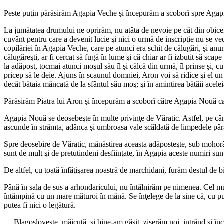
Peste puţin părăsirăm Agapia Veche şi începurăm a scoborî spre Aga
La jumătatea drumului ne oprirăm, nu atâta de nevoie pe cât din obicei. 
cuvânt pentru care a devenit lucie şi nici o urmă de inscripţie nu se vede
copilăriei în Agapia Veche, care pe atunci era schit de călugări, şi an
călugăreşti, ar fi cercat să fugă în lume şi că chiar ar fi izbutit să sca
la adăpost, tocmai atunci moşul său îl şi călcă din urmă, îl prinse şi, cu
pricep să le deie. Ajuns în scaunul domniei, Aron voi să ridice şi el u
decât bătaia mâncată de la sfântul său moş; şi în amintirea bătăii aceleia
Părăsirăm Piatra lui Aron şi începurăm a scoborî către Agapia Nouă car
Agapia Nouă se deosebeşte în multe privinţe de Văratic. Astfel, pe când 
ascunde în strâmta, adânca şi umbroasa vale scăldată de limpedele pâr
Spre deosebire de Văratic, mânăstirea aceasta adăposteşte, sub mohorâta
sunt de mult şi de pretutindeni desfiinţate, în Agapia aceste numiri sunt
De altfel, cu toată înfăţişarea noastră de marchidani, furăm destul de bi
Până în sala de sus a arhondaricului, nu întâlnirăm pe nimenea. Cel mult
întâmpină cu un mare măturoi în mână. Se înţelege de la sine că, cu puţin
putea fi nici o legătură.
— Blagosloveşte, măicuţă, şi bine-am găsit, ziserăm noi, intrând şi în