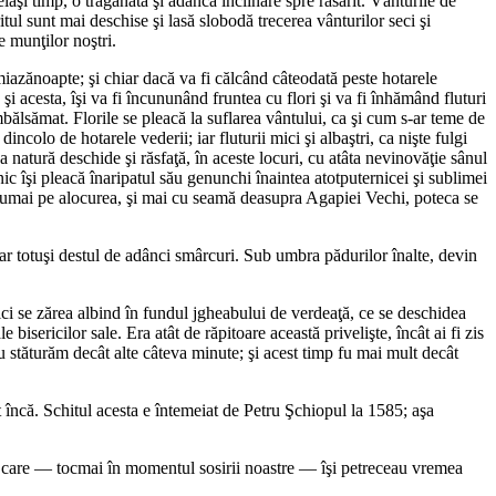
elaşi timp, o trăgănată şi adâncă înclinare spre răsărit. Vânturile de
ul sunt mai deschise şi lasă slobodă trecerea vânturilor seci şi
e munţilor noştri.
 miazănoapte; şi chiar dacă va fi călcând câteodată peste hotarele
şi acesta, îşi va fi încununând fruntea cu flori şi va fi înhămând fluturi
îmbălsămat. Florile se pleacă la suflarea vântului, ca şi cum s-ar teme de
dincolo de hotarele vederii; iar fluturii mici şi albaştri, ca nişte fulgi
ca natură deschide şi răsfaţă, în aceste locuri, cu atâta nevinovăţie sânul
nic îşi pleacă înaripatul său genunchi înaintea atotputernicei şi sublimei
. Numai pe alocurea, şi mai cu seamă deasupra Agapiei Vechi, poteca se
ar totuşi destul de adânci smârcuri. Sub umbra pădurilor înalte, devin
i se zărea albind în fundul jgheabului de verdeaţă, ce se deschidea
 bisericilor sale. Era atât de răpitoare această privelişte, încât ai fi zis
stăturăm decât alte câteva minute; şi acest timp fu mai mult decât
st încă. Schitul acesta e întemeiat de Petru Şchiopul la 1585; aşa
ci, care — tocmai în momentul sosirii noastre — îşi petreceau vremea